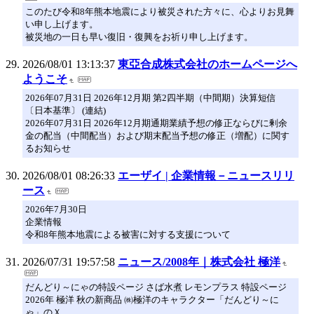
このたび令和8年熊本地震により被災された方々に、心よりお見舞
い申し上げます。
被災地の一日も早い復旧・復興をお祈り申し上げます。
2026/08/01 13:13:37
東亞合成株式会社のホームページへ
ようこそ
2026年07月31日 2026年12月期 第2四半期（中間期）決算短信
〔日本基準〕 (連結)
2026年07月31日 2026年12月期通期業績予想の修正ならびに剰余
金の配当（中間配当）および期末配当予想の修正（増配）に関す
るお知らせ
2026/08/01 08:26:33
エーザイ | 企業情報－ニュースリリ
ース
2026年7月30日
企業情報
令和8年熊本地震による被害に対する支援について
2026/07/31 19:57:58
ニュース/2008年｜株式会社 極洋
だんどり～にゃの特設ページ さば水煮 レモンプラス 特設ページ
2026年 極洋 秋の新商品 ㈱極洋のキャラクター「だんどり～に
ゃ」のＸ