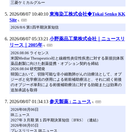
三菱ケミカルグルー
2026/08/07 10:40:10
東海染工株式会社◆Tokai Senko KK
Site
2026/8/6 第1四半期決算短信
2026/08/07 05:33:21
小野薬品工業株式会社｜ニュースリ
リース｜2005年
2026.08.06 ライセンス
米国Mediar Therapeutics社と線維性炎症性疾患に対する新規抗体医
薬品創製に向けた創薬提携・オプション契約を締結
2026.08.04 研究開発
韓国において、切除可能な非小細胞肺がんの治療法として、オプ
ジーボと化学療法の併用による術前補助療法と、それに続く術後
のオプジーボ単剤による術後補助療法に対する効能または効果の
追加承認を取得
2026/08/07 01:34:13
参天製薬 : ニュース
2026年08月06日
IRニュース
2027年３月期 第１四半期決算短信〔IFRS〕（連結）
2026年08月05日
プレスリリース IRニュース