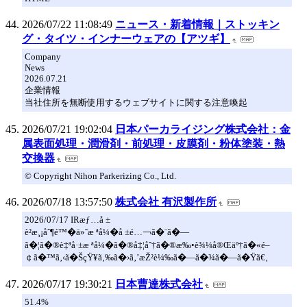
2026/07/22 11:08:49
ニュース・新着情報｜ストッキン
グ・タイツ・インナーウェアの【アツギ】
Company
News
2026.07.21
企業情報
当社住所を無断使用するウェブサイトに関する注意喚起
2026/07/21 19:02:04
日本パーカライジング株式会社：金
属表面処理・潤滑剤・前処理・皮膜剤・粉体塗装・熱
交換器
© Copyright Nihon Parkerizing Co., Ltd.
2026/07/18 13:57:50
株式会社 有沢製作所
2026/07/17 IRæƒ…å ±
è­²æ¸¡åˆ¶é™�ä»˜æ ªå¼�å ±é…￢ã�¨ã�—
ã�¦ã�®è‡ªå·±æ ªå¼�ã�®å‡¦åˆ†ã�®æ‰•è¾¼å®Œäº†ã�«é–
￠ã�™ã‚‹ã�ŠçŸ¥ã‚‰ã�›ã‚’æŽ²è¼‰ã�—ã�¾ã�—ã�Ÿã€‚
2026/07/17 19:30:21
日本曹達株式会社
51.4%