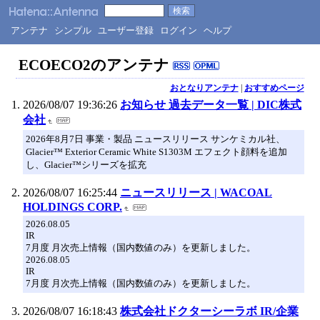
アンテナ
シンプル
ユーザー登録
ログイン
ヘルプ
ECOECO2のアンテナ
おとなりアンテナ
|
おすすめページ
2026/08/07 19:36:26
お知らせ 過去データ一覧 | DIC株式
会社
2026年8月7日 事業・製品 ニュースリリース サンケミカル社、
Glacier™ Exterior Ceramic White S1303M エフェクト顔料を追加
し、Glacier™シリーズを拡充
2026/08/07 16:25:44
ニュースリリース | WACOAL
HOLDINGS CORP.
2026.08.05
IR
7月度 月次売上情報（国内数値のみ）を更新しました。
2026.08.05
IR
7月度 月次売上情報（国内数値のみ）を更新しました。
2026/08/07 16:18:43
株式会社ドクターシーラボ IR/企業