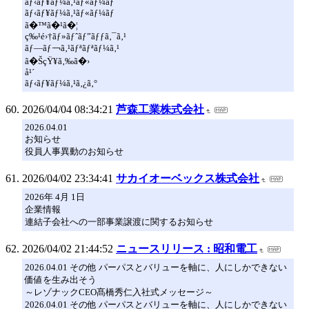
ãƒ‹ãƒ¥ãƒ¼ã‚¹ãƒ«ãƒ¼ãƒ
ãƒ‹ãƒ¥ãƒ¼ã‚¹ãƒ«ãƒ¼ãƒ
ã�™ã�¹ã�¦
ç‰¹é›†ãƒ»ãƒˆãƒ”ãƒƒã‚¯ã‚¹
ãƒ—ãƒ￢ã‚¹ãƒªãƒªãƒ¼ã‚¹
ã�ŠçŸ¥ã‚‰ã�›
å¹´
ãƒ‹ãƒ¥ãƒ¼ã‚¹ã‚¿ã‚°
2026/04/04 08:34:21
芦森工業株式会社
2026.04.01
お知らせ
役員人事異動のお知らせ
2026/04/02 23:34:41
サカイオーベックス株式会社
2026年 4月 1日
企業情報
連結子会社への一部事業譲渡に関するお知らせ
2026/04/02 21:44:52
ニュースリリース : 昭和電工
2026.04.01 その他 パーパスとバリューを軸に、人にしかできない
価値を生み出そう
～レゾナックCEO髙橋秀仁入社式メッセージ～
2026.04.01 その他 パーパスとバリューを軸に、人にしかできない