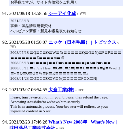
お手数ですが、サイト内検索をご利用く
2021/08/18 13:58:56
シーアイ化成
2021/08/18
事業・製品情報建装資材
ベルビアン新柄・新見本帳発表のお知らせ
2021/05/28 01:50:07
ニッケ（日本毛織） | トピックス
2008/07/18 〓Q〓O〓O〓W〓N(〓〓〓〓〓Q〓O〓N)〓P〓P〓〓〓
〓〓〓〓〓〓〓Z〓〓〓〓m〓点
2008/06/18 〓u〓〓〓{〓〓D〓v〓〓〓〓u〓j〓b〓P〓v〓〓
2008/03/11 〓uPure Heart 〓G〓b〓Z〓[〓〓C〓〓〓X〓g〓Wvol.2
〓v〓Q〓O〓O〓W〓N〓R〓〓〓〓〓〓〓J〓n
2008/01/23 〓Q〓O〓O〓V〓N(〓〓〓〓〓P〓X〓N)
2021/03/07 06:54:55
大倉工業(株)
Please, turn Javascript on in your browser then reload the page.
Accessing /toushika/news/news.htm securely…
This is an automatic process. Your browser will redirect to your
requested content in 5 sec
2021/02/23 17:46:26
What’s New 2008年 | What’s New |
武田薬品工業株式会社