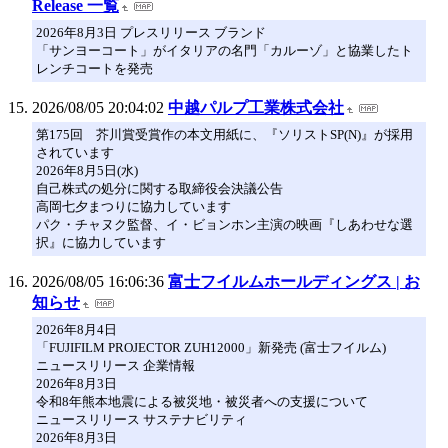
Release 一覧
2026年8月3日 プレスリリース ブランド
「サンヨーコート」がイタリアの名門「カルーゾ」と協業したト
レンチコートを発売
2026/08/05 20:04:02
中越パルプ工業株式会社
第175回 芥川賞受賞作の本文用紙に、『ソリストSP(N)』が採用
されています
2026年8月5日(水)
自己株式の処分に関する取締役会決議公告
高岡七夕まつりに協力しています
パク・チャヌク監督、イ・ビョンホン主演の映画『しあわせな選
択』に協力しています
2026/08/05 16:06:36
富士フイルムホールディングス | お
知らせ
2026年8月4日
「FUJIFILM PROJECTOR ZUH12000」新発売 (富士フイルム)
ニュースリリース 企業情報
2026年8月3日
令和8年熊本地震による被災地・被災者への支援について
ニュースリリース サステナビリティ
2026年8月3日