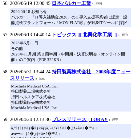
2026/06/19 12:00:45
日本バルカー工業
2026.06.18 お知らせ
バルカー、「IT導入補助金2026」のIT導入支援事業者に認定 設
備点検プラットフォーム「MONiPLATⓇ」が対象ITツールに採択
2026/06/13 14:40:14
トピックス ||| 北興化学工業 |||
2026年6月11日
その他
2026年11月期 第２四半期（中間期）決算説明会（オンライン開
催）のご案内（PDF 322KB）
2026/05/31 13:44:24
持田製薬株式会社 2008年度ニュー
スリリース
Mochida Medical USA, Inc.
持田製薬工場株式会社
持田ヘルスケア株式会社
持田製薬販売株式会社
Mochida Medical USA, Inc.
2026/04/24 12:13:36
プレスリリース | TORAY
ã‚°ãƒ­ãƒ¼ãƒ�ãƒ«ãƒ¡ãƒ‹ãƒ¥ãƒ¼ã�¸ç§»å‹•ã�™ã‚‹
æœ￢æ–‡ã�¸ç§»å‹•ã�™ã‚‹