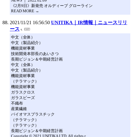
NEWS ｜ 2022.02.09
《2月9日》新発売 オルディーブ グローライン
READ MORE →
2021/11/21 16:56:50
UNITIKA｜IR情報｜ニュースリリ
ース
中文（全体）
中文（製品紹介）
機能資材事業
技術開発本部長のあいさつ
長期ビジョン＆中期経営計画
中文（全体）
中文（製品紹介）
機能資材事業
（テラマック）
機能資材事業
ガラスクロス
ガラスビーズ
不織布
産業繊維
バイオマスプラスチック
（テラマック）
（テラマック）
長期ビジョン＆中期経営計画
Copyright © 2021 UNITIKA LTD. All rights r