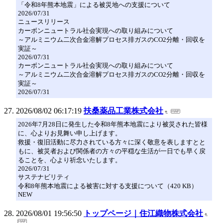
「令和8年熊本地震」による被災地への支援について
2026/07/31
ニュースリリース
カーボンニュートラル社会実現への取り組みについて
～アルミニウム二次合金溶解プロセス排ガスのCO2分離・回収を
実証～
2026/07/31
カーボンニュートラル社会実現への取り組みについて
～アルミニウム二次合金溶解プロセス排ガスのCO2分離・回収を
実証～
2026/07/31
2026/08/02 06:17:19
扶桑薬品工業株式会社
2026年7月28日に発生した令和8年熊本地震により被災された皆様
に、心よりお見舞い申し上げます。
救援・復旧活動に尽力されている方々に深く敬意を表しますとと
もに、被災者および関係者の方々の平穏な生活が一日でも早く戻
ることを、心より祈念いたします。
2026/07/31
サステナビリティ
令和8年熊本地震による被害に対する支援について（420 KB）
NEW
2026/08/01 19:56:50
トップページ｜住江織物株式会社