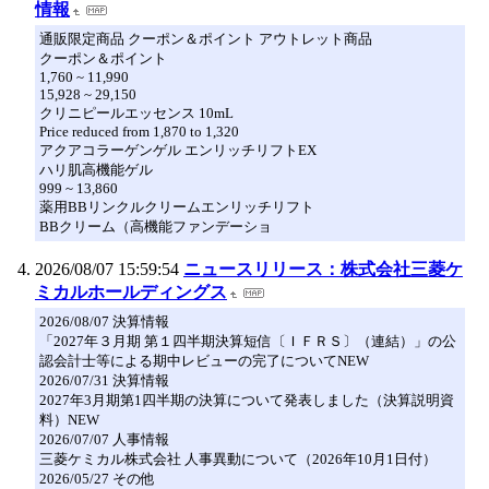
情報
通販限定商品 クーポン＆ポイント アウトレット商品
クーポン＆ポイント
1,760 ~ 11,990
15,928 ~ 29,150
クリニピールエッセンス 10mL
Price reduced from 1,870 to 1,320
アクアコラーゲンゲル エンリッチリフトEX
ハリ肌高機能ゲル
999 ~ 13,860
薬用BBリンクルクリームエンリッチリフト
BBクリーム（高機能ファンデーショ
2026/08/07 15:59:54
ニュースリリース：株式会社三菱ケ
ミカルホールディングス
2026/08/07 決算情報
「2027年３月期 第１四半期決算短信〔ＩＦＲＳ〕（連結）」の公
認会計士等による期中レビューの完了についてNEW
2026/07/31 決算情報
2027年3月期第1四半期の決算について発表しました（決算説明資
料）NEW
2026/07/07 人事情報
三菱ケミカル株式会社 人事異動について（2026年10月1日付）
2026/05/27 その他