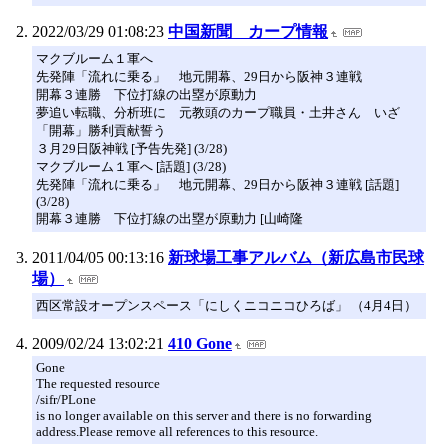
2022/03/29 01:08:23
中国新聞 カープ情報
マクブルーム１軍へ
先発陣「流れに乗る」 地元開幕、29日から阪神３連戦
開幕３連勝 下位打線の出塁が原動力
夢追い転職、分析班に 元教頭のカープ職員・土井さん いざ
「開幕」勝利貢献誓う
３月29日阪神戦 [予告先発] (3/28)
マクブルーム１軍へ [話題] (3/28)
先発陣「流れに乗る」 地元開幕、29日から阪神３連戦 [話題]
(3/28)
開幕３連勝 下位打線の出塁が原動力 [山崎隆
2011/04/05 00:13:16
新球場工事アルバム（新広島市民球
場）
西区常設オープンスペース「にしくニコニコひろば」 （4月4日）
2009/02/24 13:02:21
410 Gone
Gone
The requested resource
/sifr/PLone
is no longer available on this server and there is no forwarding
address.Please remove all references to this resource.