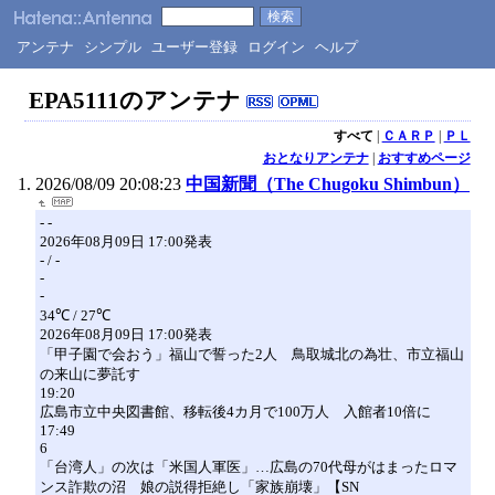
アンテナ
シンプル
ユーザー登録
ログイン
ヘルプ
EPA5111のアンテナ
すべて
|
ＣＡＲＰ
|
ＰＬ
おとなりアンテナ
|
おすすめページ
2026/08/09 20:08:23
中国新聞（The Chugoku Shimbun）
- -
2026年08月09日 17:00発表
- / -
-
-
34℃ / 27℃
2026年08月09日 17:00発表
「甲子園で会おう」福山で誓った2人 鳥取城北の為壮、市立福山
の来山に夢託す
19:20
広島市立中央図書館、移転後4カ月で100万人 入館者10倍に
17:49
6
「台湾人」の次は「米国人軍医」…広島の70代母がはまったロマ
ンス詐欺の沼 娘の説得拒絶し「家族崩壊」【SN