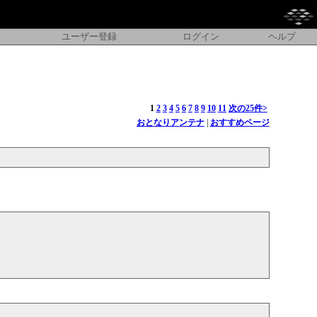
ユーザー登録
ログイン
ヘルプ
1
2
3
4
5
6
7
8
9
10
11
次の25件>
おとなりアンテナ
|
おすすめページ