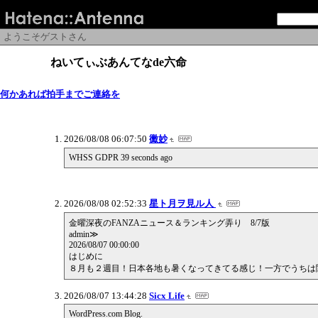
ようこそゲストさん
ねいてぃぶあんてなde六命
何かあれば拍手までご連絡を
2026/08/08 06:07:50
黴妙
WHSS GDPR 39 seconds ago
2026/08/08 02:52:33
星ト月ヲ見ル人
金曜深夜のFANZAニュース＆ランキング弄り 8/7版
admin≫
2026/08/07 00:00:00
はじめに
８月も２週目！日本各地も暑くなってきてる感じ！一方でうちは
2026/08/07 13:44:28
Sicx Life
WordPress.com Blog.