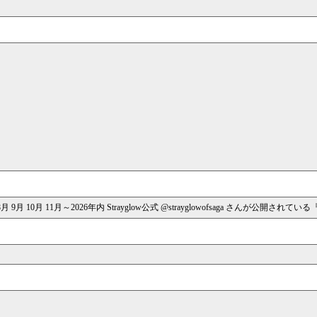
 11月～2026年内 Strayglow公式 @strayglowofsaga さんが公開されている『O