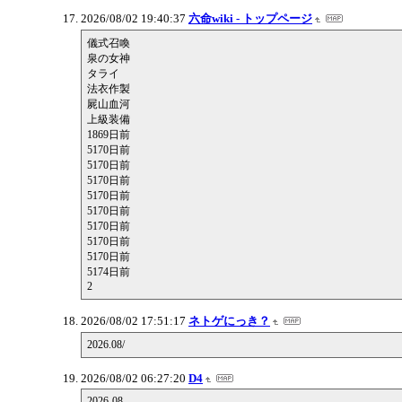
2026/08/02 19:40:37
六命wiki - トップページ
儀式召喚
泉の女神
タライ
法衣作製
屍山血河
上級装備
1869日前
5170日前
5170日前
5170日前
5170日前
5170日前
5170日前
5170日前
5170日前
5174日前
2
2026/08/02 17:51:17
ネトゲにっき？
2026.08/
2026/08/02 06:27:20
D4
2026-08