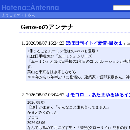
ようこそゲストさん
Genze-oのアンテナ
2026/08/07 16:24:23
ほぼ日刊イトイ新聞-目次１
1冊まるごとムーミン仕様のweeksも登場！
ほぼ日手帳2027『ムーミン』シリーズ
『ムーミン』とほぼ日手帳の2年目のコラボレーションが実現
す。
葉山と東京を往き来しながら
2020年から６年半ぶりに登場の、建築家・堀部安嗣さん。
2026/08/07 03:04:52
オモコロ - あたまゆるゆるイ
2026.08.07
【19】かまみく「そんなこと誰も言ってません」
かまどみくのしん
ブロス
2026.08.06
なんでも舐めて元に戻す男・「栄光(グローリイ)」見参の候