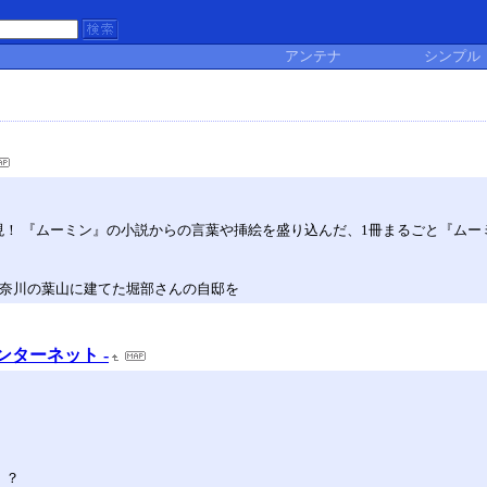
アンテナ
シンプル
！ 『ムーミン』の小説からの言葉や挿絵を盛り込んだ、1冊まるごと『ムーミ
神奈川の葉山に建てた堀部さんの自邸を
ンターネット -
！？