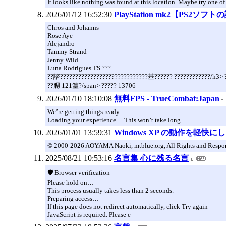
It looks like nothing was found at this location. Maybe try one of
2026/01/12 16:52:30
PlayStation mk2【PS
Chros and Johanns
Rose Aye
Alejandro
Tammy Strand
Jenny Wild
Luna Rodrigues TS ???
??諮?????????????????????????????基?????? ????????????/h3> 
??腮 121篁?/span> ????? 13706
2026/01/10 18:10:08
無料FPS - TrueCombat:Japan
We’re getting things ready
Loading your experience… This won’t take long.
2026/01/01 13:59:31
Windows XP の動作を軽快にしたい 
© 2000-2026 AOYAMA Naoki, mtblue.org, All Rights and Respons
2025/08/21 10:53:16
名言集 心に残る名言
🛡️ Browser verification
Please hold on…
This process usually takes less than 2 seconds.
Preparing access…
If this page does not redirect automatically, click Try again
JavaScript is required. Please e