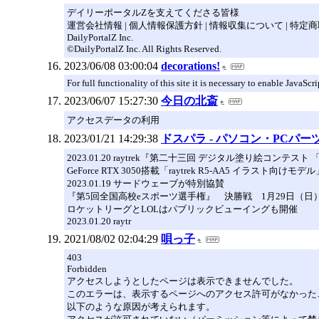
デイリーポータルZを支えてくださる皆様
運営会社情報 | 個人情報保護方針 | 情報収集について | 特
DailyPortalZ Inc.
©DailyPortalZ Inc. All Rights Reserved.
2023/06/08 03:00:04
decorations!
For full functionality of this site it is necessary to enable JavaSc
2023/06/07 15:27:30
今日の北斎
アクセスデータの利用
2023/01/21 14:29:38
ドスパラ - パソコン・PCパ
2023.01.20 raytrek『第二十三回 デジタル塗り絵コンテ
GeForce RTX 3050搭載「raytrek R5-AA5 イラスト向けモ
2023.01.19 サードウェーブが特別協賛
『第5回全国高校eスポーツ選手権』 決勝戦 1月29日（日
ロケットリーグとLOLはパブリックビューイングも開催
2023.01.20 raytr
2021/08/02 02:04:29
唄っ子
403
Forbidden
アクセスしようとしたページは表示できませんでした。
このエラーは、表示するページへのアクセス許可がなかった
以下のような原因が考えられます。