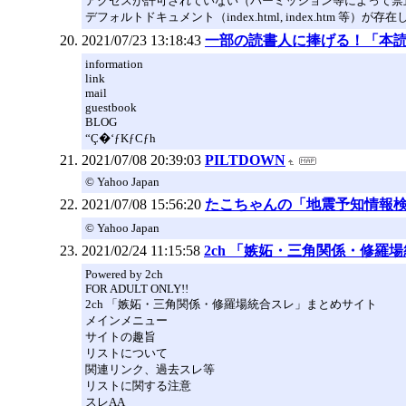
アクセスが許可されていない（パーミッション等によって禁
デフォルトドキュメント（index.html, index.htm 等）が存
2021/07/23 13:18:43
一部の読書人に捧げる！「本読
information
link
mail
guestbook
BLOG
“Ç�‘ƒKƒCƒh
2021/07/08 20:39:03
PILTDOWN
© Yahoo Japan
2021/07/08 15:56:20
たこちゃんの「地震予知情報
© Yahoo Japan
2021/02/24 11:15:58
2ch 「嫉妬・三角関係・修羅
Powered by 2ch
FOR ADULT ONLY!!
2ch 「嫉妬・三角関係・修羅場統合スレ」まとめサイト
メインメニュー
サイトの趣旨
リストについて
関連リンク、過去スレ等
リストに関する注意
スレAA