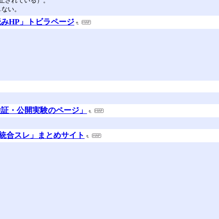
止されている）。
在しない。
みHP」トビラページ
検証・公開実験のページ」
場統合スレ」まとめサイト