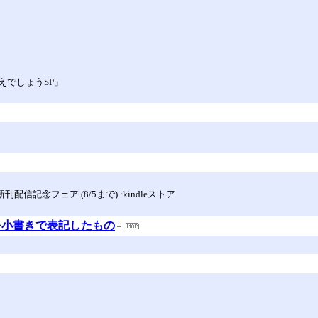
えでしょうSP」
信記念フェア (8/5まで) :kindleストア
を小書きで表記したもの