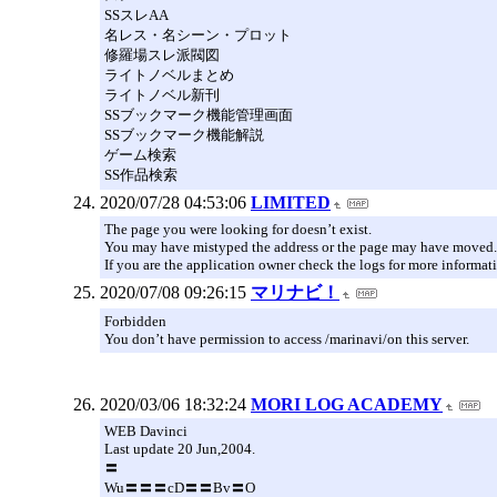
SSスレAA
名レス・名シーン・プロット
修羅場スレ派閥図
ライトノベルまとめ
ライトノベル新刊
SSブックマーク機能管理画面
SSブックマーク機能解説
ゲーム検索
SS作品検索
2020/07/28 04:53:06
LIMITED
The page you were looking for doesn’t exist.
You may have mistyped the address or the page may have moved.
If you are the application owner check the logs for more informat
2020/07/08 09:26:15
マリナビ！
Forbidden
You don’t have permission to access /marinavi/on this server.
2020/03/06 18:32:24
MORI LOG ACADEMY
WEB Davinci
Last update 20 Jun,2004.
〓
Wu〓〓〓cD〓〓Bv〓O