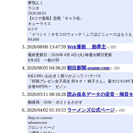
夢顎んく
ラジオ
2026.08.01
【4コマ漫画】悲熊「キャラ化」
キューライス
4コマ
「イベント！オモコロウォッチ！ふてほどニュースはもうえ
¥4,000
2026/08/06 13:47:59
Web漫画 胎界主
最終更新日：2026年 8月 4日 (火) 毎週火曜日更新
8月4日 一枚の羽
2026/08/05 04:38:20
朝目新聞-asame.com
KILLING /おおきく振りかぶって /ハナバス
『邦画プレゼン女子高生 邦キチ！ 映子さん』 最大52％OFF 新刊配
全巻99円均一 ゼノン
2026/05/11 08:18:28
読み仮名データの促音・拗音
郵便局・ATM・ポストをさがす
2026/04/02 01:10:53
ラーメンズ公式ページ
Skip to content
rahmens.net
フロントページ
ご連絡ください