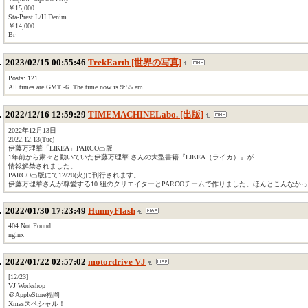
￥15,000
Sta-Prest L/H Denim
￥14,000
Br
2023/02/15 00:55:46
TrekEarth [世界の写真]
Posts: 121
All times are GMT -6. The time now is 9:55 am.
2022/12/16 12:59:29
TIMEMACHINELabo. [出版]
2022年12月13日
2022.12.13(Tue)
伊藤万理華「LIKEA」PARCO出版
1年前から粛々と動いていた伊藤万理華 さんの大型書籍『LIKEA（ライカ）』が
情報解禁されました。
PARCO出版にて12/20(火)に刊行されます。
伊藤万理華さんが尊愛する10 組のクリエイターとPARCOチームで作りました。ほんとこんな
2022/01/30 17:23:49
HunnyFlash
404 Not Found
nginx
2022/01/22 02:57:02
motordrive VJ
[12/23]
VJ Workshop
＠AppleStore福岡
Xmasスペシャル！