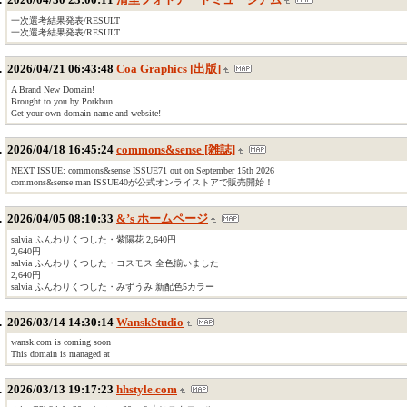
一次選考結果発表/RESULT
一次選考結果発表/RESULT
2026/04/21 06:43:48
Coa Graphics [出版]
A Brand New Domain!
Brought to you by Porkbun.
Get your own domain name and website!
2026/04/18 16:45:24
commons&sense [雑誌]
NEXT ISSUE: commons&sense ISSUE71 out on September 15th 2026
commons&sense man ISSUE40が公式オンライストアで販売開始！
2026/04/05 08:10:33
&’s ホームページ
salvia ふんわりくつした・紫陽花 2,640円
2,640円
salvia ふんわりくつした・コスモス 全色揃いました
2,640円
salvia ふんわりくつした・みずうみ 新配色5カラー
2026/03/14 14:30:14
WanskStudio
wansk.com is coming soon
This domain is managed at
2026/03/13 19:17:23
hhstyle.com