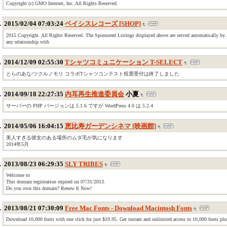
Copyright (c) GMO Internet, Inc. All Rights Reserved.
2015/02/04 07:03:24
ベイシスレコーズ [SHOP]
2015 Copyright. All Rights Reserved. The Sponsored Listings displayed above are served automatically by a 
any relationship with
2014/12/09 02:55:30
Tシャツコミュニケーション T-SELECT
とらのあな/ツクルノモリ コラボTシャツコンテスト投票受付は終了しました
2014/09/18 22:27:35
内耳再生推進委員会
小夏
サーバーの PHP バージョンは 5.1.6 ですが WordPress 4.0 は 5.2.4
2014/05/06 16:04:15
恵比寿ガーデンシネマ [映画館]
美人すぎる彼女のある場所のムダ毛が気になります
2014年5月
2013/08/23 06:29:35
SLY TRIBES
Welcome to
This domain registration expired on 07/31/2013.
Do you own this domain? Renew It Now!
2013/08/21 07:30:09
Free Mac Fonts - Download Macintosh Fonts
Download 10,000 fonts with one click for just $19.95. Get instant and unlimited access to 10,000 fonts plus 