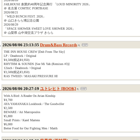
2026/08/09
JAILHOUSE 創業約48周年記念興行 「LOUD MINORITY 2026」
＠ 名古屋 COMTEC PORTBASE
2026/08/21
「WILD BUNCH FEST. 2026」
＠ 山口きらら博記念公園
2026/08/29
「SPACE SHOWER SWEET LOVE SHOWER 2026」
＠ 山梨県 山中湖交流プラザ きらら
2026/08/06 23:13:35
Drum&Bass Records
THE INN HOUSE CREW [Dub From The Sky]
LP / Deadstock / Original
¥4,500(税込¥4,950)
RHYTHM & SOUNDS [See Mi Yah (Remixes #3)]
12inch / Deadstock / Original
¥3,500(税込¥3,850)
RAS TWEED / MASAKI PRESSURE HI
2026/08/06 20:27:19
ユトレヒト [BOOK]
With A Bird: A Reader On Avian Kinship
¥4,700
AYA YAMANAKA Lookbook / The Goodwiller
¥2,500
BEWARE / Ari Marcopoulos
¥5,800
Small Prints / Karel Martens
¥6,000
Better Food for Our Fighting Men / Matth