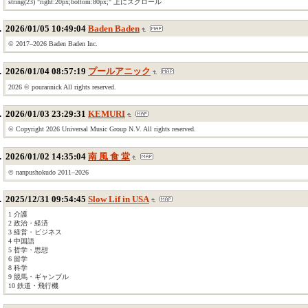
string(23) "right:20px;bottom:80px;" 上にスクロール
2026/01/05 10:49:04
Baden Baden
© 2017–2026 Baden Baden Inc.
2026/01/04 08:57:19
プールアニック
2026 © pourannick All rights reserved.
2026/01/03 23:29:31
KEMURI
© Copyright 2026 Universal Music Group N.V. All rights reserved.
2026/01/02 14:35:04
南 風 食 堂
© nanpushokudo 2011–2026
2025/12/31 09:54:45
Slow Lif in USA
1 介護
2 政治・経済
3 経営・ビジネス
4 中国語
5 哲学・思想
6 留学
8 科学
9 競馬・ギャンブル
10 鉄道・飛行機