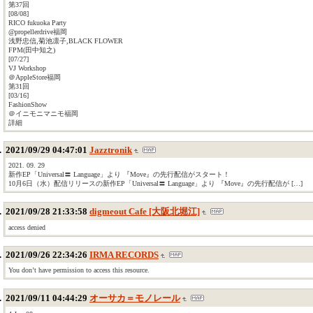
第37回
[08/08]
RICO fukuoka Party
@propellerdrive福岡
浅野忠信,菊池凛子,BLACK FLOWER
FPM(田中知之)
[07/27]
VJ Workshop
＠AppleStore福岡
第31回
[03/16]
FashionShow
＠イニモニマニモ福岡
詳細
2021/09/29 04:47:01
Jazztronik
2021. 09. 29
新作EP「Universal〓 Language」より 『Move』の先行配信がスタート！
10月6日（水）配信リリースの新作EP「Universal〓 Language」より 『Move』の先行配信が […]
2021/09/28 21:33:58
digmeout Cafe [大阪北堀江]
access denied
2021/09/26 22:34:26
IRMA RECORDS
You don’t have permission to access this resource.
2021/09/11 04:44:29
オーサカ＝モノレール