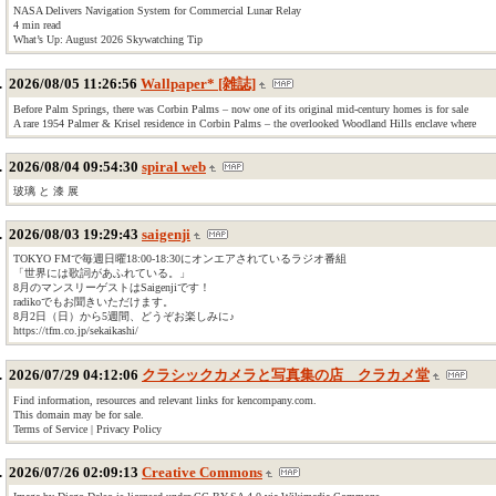
NASA Delivers Navigation System for Commercial Lunar Relay
4 min read
What’s Up: August 2026 Skywatching Tip
2026/08/05 11:26:56
Wallpaper* [雑誌]
Before Palm Springs, there was Corbin Palms – now one of its original mid-century homes is for sale
A rare 1954 Palmer & Krisel residence in Corbin Palms – the overlooked Woodland Hills enclave where
2026/08/04 09:54:30
spiral web
玻璃 と 漆 展
2026/08/03 19:29:43
saigenji
TOKYO FMで毎週日曜18:00-18:30にオンエアされているラジオ番組
「世界には歌詞があふれている。」
8月のマンスリーゲストはSaigenjiです！
radikoでもお聞きいただけます。
8月2日（日）から5週間、どうぞお楽しみに♪
https://tfm.co.jp/sekaikashi/
2026/07/29 04:12:06
クラシックカメラと写真集の店 クラカメ堂
Find information, resources and relevant links for kencompany.com.
This domain may be for sale.
Terms of Service | Privacy Policy
2026/07/26 02:09:13
Creative Commons