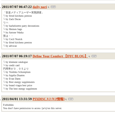
2011/07/07 06:47:22
daily nari
「音楽メディアユーザー実態調査」
└ by fitted kitchens preston
└ by Zack Ducas
リハ
└ by bachelorette party decorations
└ by Hermes bags
└ by Antone Waska
実は・・
└ by Cecil Nozick
└ by fitted kitchens preston
└ by advocac
2011/07/07 06:19:17
Define Your Comfort 【DYC BLOG】
└ by kleeneze catalogue
└ by credit card
円周率が３．０５より
└ by Yoshiko Schoreplum
└ by Argelia Duartes
└ by Evan Darm
└ by Best energy supplements
└ by brand viagra best price
└ by The best energy supplemen
2011/04/01 13:31:59
PIXDISC.VJ [VJ情報]
Forbidden
You don’t have permission to access /ja/vj/on this server.