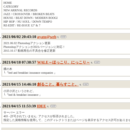
HOME
CATEGORY
NEW ARRIVAL RECORDS
JAZZ / CROSSOVER / BROKEN BEATS
HOUSE / BEAT DOWN / MODERN BOOGI
HIP HOP / NU SOUL / DOWN TEMPO
RE-EDIT / RE-ISSUE 12” & 7
2021/06/02 20:43:10
ayato@web
2021.06.02 Photoshopアクション更新
Photoshopアクションが2021バージョンに対応！
2015.10.17 動画再生の不具合を修正更新
2021/04/18 07:38:57
WALE～ほっこり、にっこり～
裸の木
└『bed and breakfast insurance companies 』
2021/04/15 14:46:10
創ること。暮らすこと。
小沢小沢というけれど。
└『bed & breakfast insurance 』
2021/04/15 11:53:39
IDEE
サーバー エラー
403 - 許可されていません: アクセスが拒否されました。
指定した資格情報を使用して、このディレクトリまたはページを表示するアクセス許可がありま