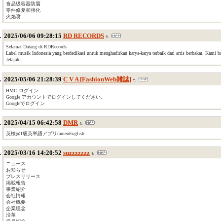
食品级容器防腐
零件修复和强化
火焰喷
2025/06/06 09:28:15
RD RECORDS
Selamat Datang di RDRecords
Label musik Indonesia yang berdedikasi untuk menghadirkan karya-karya terbaik dari artis berbakat. Kami 
Jelajahi
2025/05/06 21:28:39
C V A [FashionWeb雑誌]
HMC ログイン
Google アカウントでログインしてください。
Googleでログイン
2025/04/15 06:42:58
DMR
英検@1級英単語アプリramenEnglish
2025/03/16 14:20:52
suzzzzzzz
ニュース
お知らせ
プレスリリース
掲載報告
事業紹介
会社情報
会社概要
企業理念
沿革