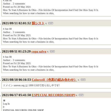
4 Jun 08
Author: . 2 comments
Posted on Fri 28 May 2021
How To Start A Business In Ohio - File Articles Of Incorporation And Find Out How Easy It Is
When searching for how to start a business in ohio,
2021/09/11 02:01:52
韻シスト
4 Jun 08
Author: . 2 comments
Posted on Fri 28 May 2021
How To Start A Business In Ohio - File Articles Of Incorporation And Find Out How Easy It Is
When searching for how to start a business in ohio,
2021/09/11 01:23:29
copa salvo
4 Jun 08
Author: . 2 comments
Posted on Fri 28 May 2021
How To Start A Business In Ohio - File Articles Of Incorporation And Find Out How Easy It Is
When searching for how to start a business in ohio,
2021/08/18 06:16:53
Colorcell（色彩の組み合わせ）
ドメイン uneven.org は 1999 USDで売り出し中です!
2021/06/17 05:41:58
ESPECIAL RECORDS [SHOP]
〓
Log In
0
ESPECIAL RECORDS ONLINE SHOP