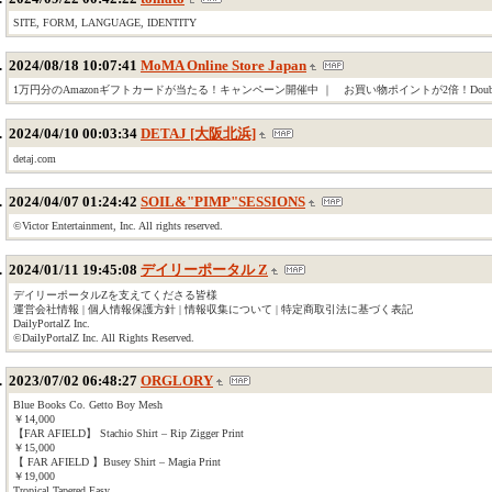
SITE, FORM, LANGUAGE, IDENTITY
2024/08/18 10:07:41
MoMA Online Store Japan
1万円分のAmazonギフトカードが当たる！キャンペーン開催中 ｜ お買い物ポイントが2倍！Double T
2024/04/10 00:03:34
DETAJ [大阪北浜]
detaj.com
2024/04/07 01:24:42
SOIL&"PIMP"SESSIONS
©Victor Entertainment, Inc. All rights reserved.
2024/01/11 19:45:08
デイリーポータル Z
デイリーポータルZを支えてくださる皆様
運営会社情報 | 個人情報保護方針 | 情報収集について | 特定商取引法に基づく表記
DailyPortalZ Inc.
©DailyPortalZ Inc. All Rights Reserved.
2023/07/02 06:48:27
ORGLORY
Blue Books Co. Getto Boy Mesh
￥14,000
【FAR AFIELD】 Stachio Shirt – Rip Zigger Print
￥15,000
【 FAR AFIELD 】Busey Shirt – Magia Print
￥19,000
Tropical Tapered Easy