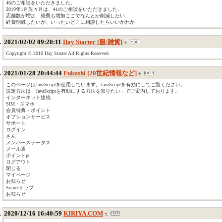
46のご相談をいただきました。
2019年1月先々月は、41のご相談をいただきました。
店舗数が増加、経費も増加ここでなんとか削減したい…
経費削減したいが、いったいどこに相談したらいいかわか
2021/02/02 09:20:11
Day Starter [服/雑貨]
Copyright © 2010 Day Starter All Rights Reserved.
2021/01/28 20:44:44
Fukushi [20世紀情報など]
このページはJavaScriptを使用しています。JavaScriptを有効にしてご覧ください。
設定方法は「JavaScriptを有効にする方法を知りたい」でご案内しております。
インターネット接続
SIM・スマホ
会員特典・ポイント
オプションサービス
サポート
ログイン
さん
メンバーステータス
メール通
ポイントpt
ログアウト
閉じる
マイページ
お知らせ
So-netトップ
お知らせ
2020/12/16 16:40:59
KIRIYA.COM