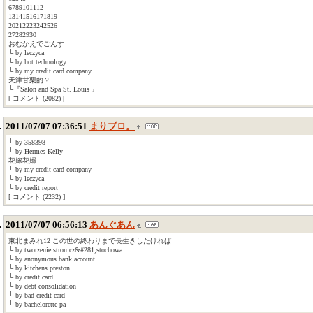
6789101112
13141516171819
20212223242526
27282930
おむかえでごんす
└ by leczyca
└ by hot technology
└ by my credit card company
天津甘栗的？
└『Salon and Spa St. Louis 』
[ コメント (2082) |
2011/07/07 07:36:51
まりブロ。
└ by 358398
└ by Hermes Kelly
花嫁花婿
└ by my credit card company
└ by leczyca
└ by credit report
[ コメント (2232) ]
2011/07/07 06:56:13
あんぐあん
東北まみれ12 この世の終わりまで長生きしたければ
└ by tworzenie stron cz&#281;stochowa
└ by anonymous bank account
└ by kitchens preston
└ by credit card
└ by debt consolidation
└ by bad credit card
└ by bachelorette pa