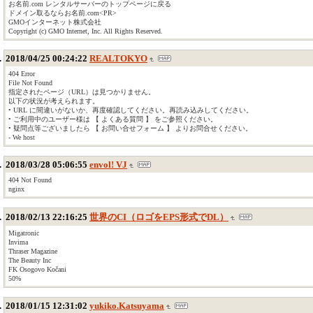
お名前.com レンタルサーバーのトップページに戻る
ドメイン取るならお名前.com<PR>
GMOインターネット株式会社
Copyright (c) GMO Internet, Inc. All Rights Reserved.
2018/04/25 00:24:22
REALTOKYO
404 Error
File Not Found
指定されたページ（URL）は見つかりません。
以下の状況が考えられます。
• URL に間違いがないか、再度確認してください。再読み込みしてください。
• ご利用中のユーザー様は 【 よくある質問 】 をご参照ください。
• 疑問点等ございましたら 【 お問い合せフォーム 】 よりお問合せください。
- We host
2018/03/28 05:06:55
envol! VJ
404 Not Found
nginx
2018/02/13 22:16:25
世界のCI（ロゴをEPS形式でDL）
Migatronic
Invima
Thraser Magazine
The Beauty Inc
FK Osogovo Kočani
50%
2018/01/15 12:31:02
yukiko.Katsuyama