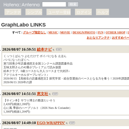
アンテナ
シンプル
ユーザー登録
ログイン
ヘルプ
GraphLabo LINKS
すべて
|
グループ指定なし
|
MUSIC
|
MOVIE
|
DESIGN/PHOTO
|
FUN
|
OTHER SHOP
|
おとなりアンテナ
|
おすすめペ
2026/08/07 16:59:51
絵本ナビ
くっつくぱんつ よむだけで ボイパになる えほん
パパになったぼくへ
第72回青少年読書感想文全国コンクール課題図書作品
五味太郎さんの42冊がプレミアムで読み放題
絵本クラブ、0歳コースから大人コースまで大好評♪
アクリルキーホルダープレゼント♪
2026/06/15 【高校生の読書感想文】探究学習・総合型選抜のベースとなる力を養う！2026年課
2026/06/15 2026年の課
2026/08/07 14:51:51
恵文社
【サイン本】サワ☆博士の数楽たいそう
2,420円(税抜2,200円)
心に風 季節のハーブソルト（2026 Nuts & Coriander）
1,300円(税抜1,204円)
2026/08/07 14:49:10
EGO-WRAPPIN’