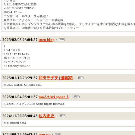
ヤン富田
A.S.L. SHOWCASE 2025
at BLUE NOTE TOKYO
2025 4. 17 thu.
ヤン富田オールスターズが集結！
豪華クルーによるA.S.L.ショーケース最前線
前衛音楽からポップソングまであらゆる要素を包括し、クリエイターを中心に熱烈な支持を得る
を披露する。70年代中期より日本最初のプロ・スティー
2025/02/03 23:04:57
suzu blog
1
2 3 4 5 6 7 8
9 10 11 12 13 14 15
16 17 18 19 20 21 22
23 24 25 26 27 28
<< February 2025 >>
2025/01/10 23:29:37
和田ラヂヲ [漫画家]
© 2025 RADIO STUDIO INC.
2025/01/04 05:01:37
maAAAri space！
(C) 2025 ブログ JUGEM Some Rights Reserved.
2024/11/20 05:00:45
佐内正史
© Masafumi Sanai
2024/09/22 00:42:22
tomato