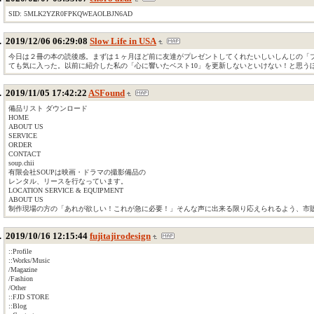
SID: 5MLK2YZR0FPKQWEAOLBJN6AD
2019/12/06 06:29:08
Slow Life in USA
今日は２冊の本の読後感。まずは１ヶ月ほど前に友達がプレゼントしてくれたいしいしんじの「
ても気に入った。以前に紹介した私の「心に響いたベスト10」を更新しないといけない！と思う
2019/11/05 17:42:22
ASFound
備品リスト ダウンロード
HOME
ABOUT US
SERVICE
ORDER
CONTACT
soup.chii
有限会社SOUPは映画・ドラマの撮影備品の
レンタル、リースを行なっています。
LOCATION SERVICE & EQUIPMENT
ABOUT US
制作現場の方の「あれが欲しい！これが急に必要！」そんな声に出来る限り応えられるよう、市
2019/10/16 12:15:44
fujitajirodesign
::Profile
::Works/Music
/Magazine
/Fashion
/Other
::FJD STORE
::Blog