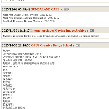
2025/12/03 05:49:42
SUNDALAND CAFE
Meal Prep Quality Control Systems - 2025-12-02
Meal Prep Temporal Nutrition Optimization - 2025-12-02
Top Rock Restaurant Brewery Mountain - 2025-12-01
2025/11/09 11:11:17
Internet Archive: Moving Image Archive
Javascript is required for this site. Consider enabling Javascript or upgrading to a modern browser.
2025/10/30 23:10:56
OPUS Creative Design School
旭彩网
欢迎来到青岛铜泰热喷涂有限公司！
企业分站 | 网站地图 | RSS | XML | 您有5条询盘信息！
专注热喷涂技术的开发与施工
热喷涂，喷铝.喷锌.喷铜.喷不锈钢.喷捏铝合金等..
189-5323-2822
首页
关于我们
公司简介
联系我们
旭彩网
陶瓷喷涂
等离子喷涂
碳化钨喷涂
喷漆加工
喷砂加工
热喷涂
特氟龙喷涂
抗高温腐蚀耐磨喷涂