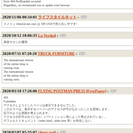
Error 404-NotBranded occurred
Regardless, we recommend you to update your browser.
2020/11/06 00:34:01
ライフスタイルネット
ドメイン lifestyle-net.com は 599 USDで売り出し中です!
2020/10/12 18:06:35
La Verdad
美容サロンの運用
2020/07/11 07:20:20
TRUCK FURNITURE
The international version
of the online shop is
coming soon.
The international version
of the online shop is
coming soon.
2020/03/18 17:26:06
FLYING POSTMAN PRESS [FreePaper]
403
Forbidden
アクセスしようとしたページは表示できませんでした。
このエラーは、表示するページへのアクセス許可がなかったことを意味します。
以下のような原因が考えられます。
アクセスが許可されていない（パーミッション等によって禁止されている）。
デフォルトドキュメント（index.html, index.htm 等）が存在しない。
2020/02/07 05:35:07
choro azul