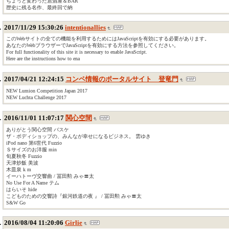
ちょっと変わった居酒屋＆BAR
歴史に残る名作、最終回で納
2017/11/29 15:30:26
intentionallies
このWebサイトの全ての機能を利用するためにはJavaScriptを有効にする必要があります。
あなたのWebブラウザーでJavaScriptを有効にする方法を参照してください。
For full functionality of this site it is necessary to enable JavaScript.
Here are the instructions how to ena
2017/04/21 12:24:15
コンペ情報のポータルサイト 登竜門
NEW Lumion Competition Japan 2017
NEW Luchta Challenge 2017
2016/11/01 11:07:17
関心空間
ありがとう関心空間 バスケ
ザ・ボディショップの、みんなが幸せになるビジネス。 雲ゆき
iPod nano 第6世代 Fuzzio
Ｓサイズのお洋服 min
旬夏秋冬 Fuzzio
天津炒飯 美波
木皿泉 k m
イーハトーヴ交響曲 / 冨田勲 みゃ〓太
No Use For A Name テム
はらいそ hide
こどものための交響詩『銀河鉄道の夜 』 / 冨田勲 みゃ〓太
S&W Go
2016/08/04 11:20:06
Girlie