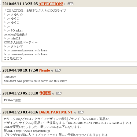
2010/06/11 13:25:05
AFFECTION!
「GO ACTION」＆塚本功さんとのDUOライブ
└ by さゆり☆
└ by ゆうこ
└ by ゆうこ
└ by
└ by PQ aska.n
bonobos@新宿loft
└ by mind21
KOOさん結婚パーティー
└ by タケシマ
└ by unsecured personal with loans
└ by unsecured personal with loans
ここ最近につ
2010/04/08 19:17:50
Nendo
Forbidden
You don’t have permission to access /on this server.
2010/03/23 05:33:18
休憩室
1998-7-7開室
2010/03/23 03:46:16
D&DEPARTMENT
カリモク60などのロングライフデザインの復刻ブランド「60VISION」商品や、
デザインリサイクルな商品で生活提案をする「D&DEPARTMENT PROJECT」のWEBストアは
URLが変更いたしました。新しいURLは以下になります。
新URL：http://www.d-department.jp
ブラウザのお気に入り（ブックマーク）等にご登録いただいております方は