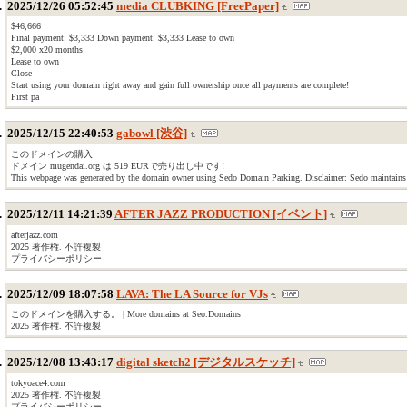
2025/12/26 05:52:45
media CLUBKING [FreePaper]
$46,666
Final payment: $3,333 Down payment: $3,333 Lease to own
$2,000 x20 months
Lease to own
Close
Start using your domain right away and gain full ownership once all payments are complete!
First pa
2025/12/15 22:40:53
gabowl [渋谷]
このドメインの購入
ドメイン mugendai.org は 519 EURで売り出し中です!
This webpage was generated by the domain owner using Sedo Domain Parking. Disclaimer: Sedo maintains no 
2025/12/11 14:21:39
AFTER JAZZ PRODUCTION [イベント]
afterjazz.com
2025 著作権. 不許複製
プライバシーポリシー
2025/12/09 18:07:58
LAVA: The LA Source for VJs
このドメインを購入する。 | More domains at Seo.Domains
2025 著作権. 不許複製
2025/12/08 13:43:17
digital sketch2 [デジタルスケッチ]
tokyoace4.com
2025 著作権. 不許複製
プライバシーポリシー