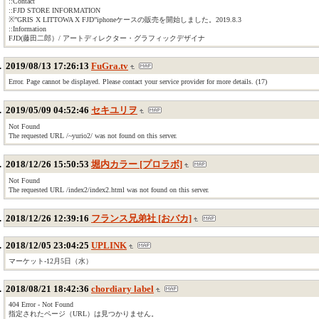
::Contact
::FJD STORE INFORMATION
※”GRIS X LITTOWA X FJD”iphoneケースの販売を開始しました。2019.8.3
::Information
FJD(藤田二郎）/ アートディレクター・グラフィックデザイナ
2019/08/13 17:26:13
FuGra.tv
Error. Page cannot be displayed. Please contact your service provider for more details. (17)
2019/05/09 04:52:46
セキユリヲ
Not Found
The requested URL /~yurio2/ was not found on this server.
2018/12/26 15:50:53
堀内カラー [プロラボ]
Not Found
The requested URL /index2/index2.html was not found on this server.
2018/12/26 12:39:16
フランス兄弟社 [おバカ]
2018/12/05 23:04:25
UPLINK
マーケット-12月5日（水）
2018/08/21 18:42:36
chordiary label
404 Error - Not Found
指定されたページ（URL）は見つかりません。