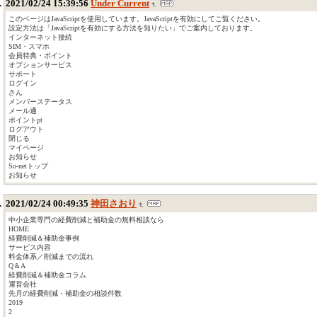
2021/02/24 15:39:56
Under Current
このページはJavaScriptを使用しています。JavaScriptを有効にしてご覧ください。
設定方法は「JavaScriptを有効にする方法を知りたい」でご案内しております。
インターネット接続
SIM・スマホ
会員特典・ポイント
オプションサービス
サポート
ログイン
さん
メンバーステータス
メール通
ポイントpt
ログアウト
閉じる
マイページ
お知らせ
So-netトップ
お知らせ
2021/02/24 00:49:35
神田さおり
中小企業専門の経費削減と補助金の無料相談なら
HOME
経費削減＆補助金事例
サービス内容
料金体系／削減までの流れ
Q＆A
経費削減＆補助金コラム
運営会社
先月の経費削減・補助金の相談件数
2019
2