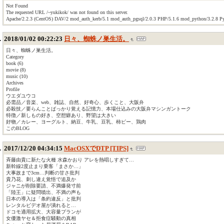
Not Found
The requested URL /~yukikok/ was not found on this server.
Apache/2.2.3 (CentOS) DAV/2 mod_auth_kerb/5.1 mod_auth_pgsql/2.0.3 PHP/5.1.6 mod_python/3.2.8 Py
2018/01/02 00:22:23
日々、蜘蛛ノ巣生活。
日々、蜘蛛ノ巣生活。
Category
book (6)
movie (8)
music (10)
Archives
Profile
ウエダユウコ
必需品／音楽、web、雑誌、自然、好奇心、歩くこと、大阪弁
必殺技／要らんことばっかり覚える記憶力、本場仕込みの大阪弁マシンガントーク
特徴／新しもの好き、空想癖あり、野望は大きい
好物／カレー、ヨーグルト、納豆、牛乳、豆乳、柿ピー、鶏肉
このBLOG
2017/12/20 04:34:15
MacOSXでDTP [TIPS]
斉藤由貴に新たな火種 水森かおり アレを熱唱しすぎて…
新幹線2度止まり乗客「まさか…」
大事故まで3cm…判断の甘さ批判
貴乃花、刺し違え覚悟で追及か
ジャニが削除要請、不満爆発寸前
「陸王」に疑問噴出、不満の声も
日本の導入は「条約違反」と批判
レンタルビデオ屋が潰れると…
ドコモ適用拡大、大容量プランが
女優激ヤセ＆拒食症騒動の真相