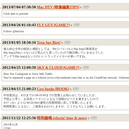
2013/07/04 07:30:50
Mac DTV [映像編集TIPS]
Click here to proceed.
2013/04/26 01:16:43
FLY GUY [GAME?]
Follow @heytvm
2013/01/05 18:50:16
Teen Age Riot!
個人的な今年の総括と感想としては、90sリバイバルとHip hopの再発見が
Hip hopはNasじゃないけど死んだと思っていたので随分聴いていませんでした
アングラHip hopはセンスのいいトラックメイカーが多いですね。
2012/04/25 12:09:50
SKY & CLOUD [GAME?]
Host Not Configured to Serve Web Traffic
You’ve requested a page on a website (www.whywashesad.com) that is on the CloudFlare network. Unfortunat
2012/04/15 21:00:23
Cow books [BOOK]
中目黒店は、4/22まで11:00-19:00までの営業とお知らせしていましたが、
予想より早く、お花見シーズンにともなう混雑がピークを過ぎましたので、
4/17（火）より12:00-20:00の通常の営業時間に戻して営業いたします。
時間変更にともない、ご迷惑をおかけしますが、どうぞよろしくお願いします。
2011/11/22 12:25:56
時和鐘鳴 relaxin’ time & more
2011年11月
12345