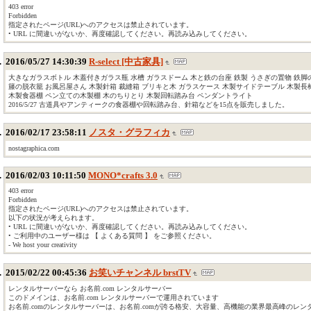
403 error
Forbidden
指定されたページ(URL)へのアクセスは禁止されています。
• URL に間違いがないか、再度確認してください。再読み込みしてください。
2016/05/27 14:30:39
R-select [中古家具]
大きなガラスボトル 木蓋付きガラス瓶 水槽 ガラスドーム 木と鉄の台座 鉄製 うさぎの置物 鉄
籐の脱衣籠 お風呂屋さん 木製針箱 裁縫箱 ブリキと木 ガラスケース 木製サイドテーブル 木製長
木製食器棚 ペン立ての木製棚 木のちりとり 木製回転踏み台 ペンダントライト
2016/5/27 古道具やアンティークの食器棚や回転踏み台、針箱などを15点を販売しました。
2016/02/17 23:58:11
ノスタ・グラフィカ
nostagraphica.com
2016/02/03 10:11:50
MONO*crafts 3.0
403 error
Forbidden
指定されたページ(URL)へのアクセスは禁止されています。
以下の状況が考えられます。
• URL に間違いがないか、再度確認してください。再読み込みしてください。
• ご利用中のユーザー様は 【 よくある質問 】 をご参照ください。
- We host your creativity
2015/02/22 00:45:36
お笑いチャンネル brstTV
レンタルサーバーなら お名前.com レンタルサーバー
このドメインは、お名前.com レンタルサーバーで運用されています
お名前.comのレンタルサーバーは、お名前.comが誇る格安、大容量、高機能の業界最高峰のレ