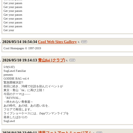
Get your passes
Get your passes
Get your passes
Get your passes
Get your passes
Get your passes
Get your passes
Get your
2026/05/14 16:54:34
Cool Web Sites Gallery
Cool Homepages © 1997-2019
2026/05/10 19:14:13
青山fai [クラブ]
5/9(SAT)
SugLawd Familiar
presents
GODDIE BAG vol.4
緊急開催決定!!
前回に続き、沖縄で伝説を刻んだイベントが
東京・青山「fai」に再び上陸！
今回のテーマは――
「REVIVAL」
～終われない青春篇～
あの時代、あの頃、あの思い出を、
フロアで再現します。
ライブショーケースには、Zeppワンマンライブを
発表したばかりの
SugLawd
2026/04/30 23:00:11
清里フォトアートミュージアム