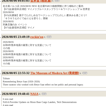
2026/08/06 04:05:03
世界堂 [画材屋]
名古屋パルコ店 2026/08/05 NEW 名古屋PARCO南館閉館に伴う移転のご案内
【8/7(金)新宿本店3階】マイメリブルースタンプラリー＆ワークショップ in 世界堂
2026/08/04
【8/5(水)開催】親子でたのしめるワークショップでたのしい夏休みを過ごそう‼
「キラキラえのぐでぬりえを塗ろう」開催
2026/08/05
対象店舗のみ イベント
【8/7(金)新宿本店3階】マイメ
2026/08/05 23:49:19
rockin’on
2026/08/05
令和8年熊本地震の被害に対する支援について
その他
2026/08/05
令和8年熊本地震の被害に対する支援について
2026/08/05
令和8年熊本地震の被害に対する支援について
その他
2026/08/05 22:55:32
The Museum of Modern Art [美術館]
Tribute
Remembering Betye Saar (1926–2026)
Three curators who worked with Betye Saar reflect on her public and personal legacy.
2026/08/05 19:48:41
NASA
6 min read
NASA Provides Updates on Moon Base Cargo Landers, Tech Demonstrations
4 min read