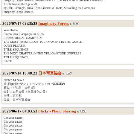
Image by Diego Delso is licensed under CC BY-SA 4.0 via Wikimedia Commons.
Attribution in the Age of AI
by Jack Hardinges, Irina Bejan Licenses & Tools, Sustaining the Commons
Image by Diego Delso is
2026/07/17 02:28:28
Imaginary Forces
Wimbledon
Promotional Campaign for ESPN
PROMOTIONAL CAMPAIGN
THE MOST PRESTIGIOUS TOURNAMENT IN THE WORLD
QUIET PLEASE!
TITLE SEQUENCE
THE NEXT CHAPTER IN THE YELLOWSTONE UNIVERSE
TITLE SEQUENCE
BACK
2026/07/14 18:48:22
日本写真協会
2026.7.14 New！
第6回無電柱化フォトコンテストのご募集案内
募集：7月3日～10月1日
表彰：11月10日（無電柱化の日）
主催：東京都
後援：日本写真協会
2026/06/17 04:03:53
Flickr - Photo Sharing
Get your passes
Get your passes
Get your passes
Get your passes
Get your passes