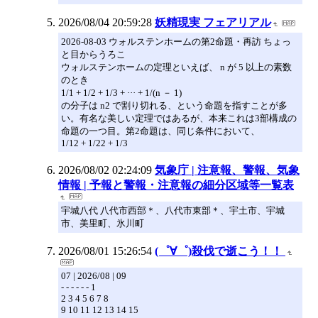
2026/08/04 20:59:28
妖精現実 フェアリアル
2026-08-03 ウォルステンホームの第2命題・再訪 ちょっ
と目からうろこ
ウォルステンホームの定理といえば、 n が 5 以上の素数
のとき
1/1 + 1/2 + 1/3 + ··· + 1/(n － 1)
の分子は n2 で割り切れる、という命題を指すことが多
い。有名な美しい定理ではあるが、本来これは3部構成の
命題の一つ目。第2命題は、同じ条件において、
1/12 + 1/22 + 1/3
2026/08/02 02:24:09
気象庁 | 注意報、警報、気象
情報 | 予報と警報・注意報の細分区域等一覧表
宇城八代 八代市西部＊、八代市東部＊、宇土市、宇城
市、美里町、氷川町
2026/08/01 15:26:54
(゜∀゜)殺伐で逝こう！！
07 | 2026/08 | 09
- - - - - - 1
2 3 4 5 6 7 8
9 10 11 12 13 14 15