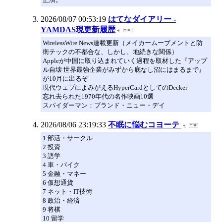
2026/08/07 00:53:19
はてなダイアリー -
YAMDAS現更新履歴
WirelessWire News連載更新（メイカームーブメントと防
衛テックの不都合な、しかし、地続きな関係）
Appleが中国に取り込まれていく過程を取材した『アップ
ル自壊 世界最強企業がみずから底なし沼にはまるまで』
が10月に出るぞ
現代ウェブによみがえるHyperCardとしてのDecker
忘れ去られた1970年代の名作映画10選
スパイダーマン：ブランド・ニュー・デイ
2026/08/06 23:19:33
不眠に悩むコヨーテ
1 部活・サークル
2 投資
3 語学
4 車・バイク
5 金融・マネー
6 仮想通貨
7 ネット・IT技術
8 政治・経済
9 将棋
10 留学