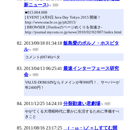
新ニュース)
■015.004.008
[ EVENT ] 4月8日 Java Day Tokyo 2015 開催！
http://www.oracle.co.jp/jdt2015/
[ BROWSER ] Firefoxのページめくりを加速さ-
http://journal.mycom.co.jp/news/2010/02/02/007/index.html
2013/09/18 01:34:18
飯島愛のポルノ・ホスピタ
ル
コメント(69746)ペタ
2013/04/13 06:25:41
最速インターフェース研究
会
VALUE-DOMAINならドメインが年990円！、サーバーが
年2400円！
.
2011/12/25 14:24:10
分裂勘違い君劇場
やがてくる大増税時代に豊かに生活するために準備すべ
きこと
2011/08/16 23:17:25
( ・ω・)ノ＜しすてむ開