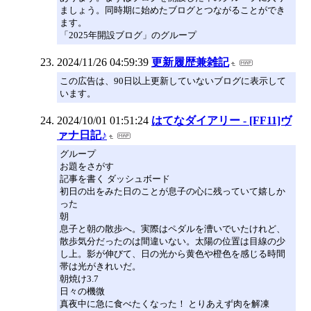
ましょう。同時期に始めたブログとつながることができ
ます。
「2025年開設ブログ」のグループ
2024/11/26 04:59:39
更新履歴兼雑記
この広告は、90日以上更新していないブログに表示して
います。
2024/10/01 01:51:24
はてなダイアリー - [FF11]ヴ
ァナ日記♪
グループ
お題をさがす
記事を書く ダッシュボード
初日の出をみた日のことが息子の心に残っていて嬉しか
った
朝
息子と朝の散歩へ。実際はペダルを漕いでいたけれど、
散歩気分だったのは間違いない。太陽の位置は目線の少
し上。影が伸びて、日の光から黄色や橙色を感じる時間
帯は光がきれいだ。
朝焼け3.7
日々の機微
真夜中に急に食べたくなった！ とりあえず肉を解凍