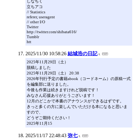
しなちく
立ちアコ
// Statistics
referer, useragent
// other I/O
Twitter
http://twitter.com/shibata616/
Tumblr
htt
2025/11/30 10:58:26
結城浩の日記
2025年11月29日（土）
脱稿しました
2025年11月29日（土） 20:38
2026年刊行予定の書籍abook（コードネーム）の原稿一式
を編集部に送りました。
今後も作業は続きますけれど脱稿です！
みなさん応援ありがとうございます！
12月のどこかで本書のアナウンスができるはずです。
きっと多くの方に楽しんでいただける本になると思いま
すので、
どうぞご期待ください！
2025年11月15
2025/11/17 22:48:43
弥七