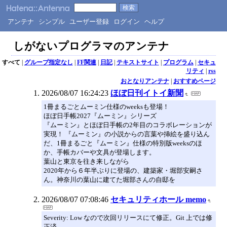
アンテナ
シンプル
ユーザー登録
ログイン
ヘルプ
しがないプログラマのアンテナ
すべて
|
グループ指定なし
|
FF関連
|
日記
|
テキストサイト
|
プログラム
|
セキュ
リティ
|
rss
おとなりアンテナ
|
おすすめページ
2026/08/07 16:24:23
ほぼ日刊イトイ新聞
1冊まるごとムーミン仕様のweeksも登場！
ほぼ日手帳2027『ムーミン』シリーズ
『ムーミン』とほぼ日手帳の2年目のコラボレーションが
実現！ 『ムーミン』の小説からの言葉や挿絵を盛り込ん
だ、1冊まるごと『ムーミン』仕様の特別版weeksのほ
か、手帳カバーや文具が登場します。
葉山と東京を往き来しながら
2020年から６年半ぶりに登場の、建築家・堀部安嗣さ
ん。神奈川の葉山に建てた堀部さんの自邸を
2026/08/07 07:08:46
セキュリティホール memo
Severity: Low なので次回リリースにて修正。Git 上では修
正済。