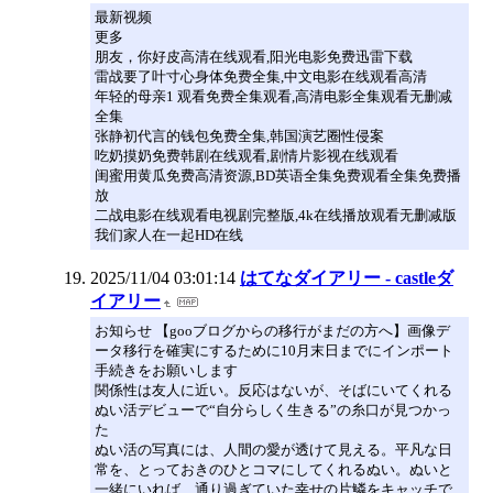
最新视频
更多
朋友，你好皮高清在线观看,阳光电影免费迅雷下载
雷战要了叶寸心身体免费全集,中文电影在线观看高清
年轻的母亲1 观看免费全集观看,高清电影全集观看无删减
全集
张静初代言的钱包免费全集,韩国演艺圈性侵案
吃奶摸奶免费韩剧在线观看,剧情片影视在线观看
闺蜜用黄瓜免费高清资源,BD英语全集免费观看全集免费播
放
二战电影在线观看电视剧完整版,4k在线播放观看无删减版
我们家人在一起HD在线
2025/11/04 03:01:14
はてなダイアリー - castleダ
イアリー
お知らせ 【gooブログからの移行がまだの方へ】画像デ
ータ移行を確実にするために10月末日までにインポート
手続きをお願いします
関係性は友人に近い。反応はないが、そばにいてくれる
ぬい活デビューで“自分らしく生きる”の糸口が見つかっ
た
ぬい活の写真には、人間の愛が透けて見える。平凡な日
常を、とっておきのひとコマにしてくれるぬい。ぬいと
一緒にいれば、通り過ぎていた幸せの片鱗をキャッチで