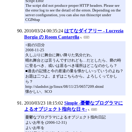
Script Error
The script did not produce proper HTTP headers. Please see
the error log to see the detail of the errors. Depending on the
server configuration, you can also run thisscript under
CGIWrap
2010/03/24 00:35:24
はてなダイアリー - Lucrezia
Borgia の Room Cantarella
<前の5日分
2008-11-25
久しぶりに舞台に舞い降りた気分だわ。
晴れ舞台とは言うんですけれども…だとしたら、褻の時
に登るべき、或いは居るべき場所はどこなのかしら？
■過去の記憶と今の差違の量を懐かしいっていうのよね？
お題は二つよ。まずはこちらから。よろしくってかし
ら？
http://slashdot.jp/linux/08/11/25/0657209.shtml
懐かしい、SCO
2010/03/23 18:15:02
Simple -憂鬱なプログラマに
よるオブジェクト指向な日々-
憂鬱なプログラマによるオブジェクト指向日記
よいお年を (2006-12-31)
よいお年を