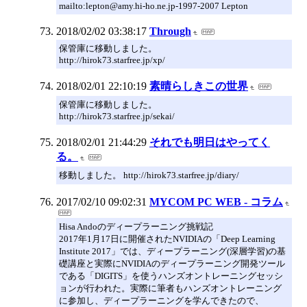
mailto:lepton@amy.hi-ho.ne.jp-1997-2007 Lepton
2018/02/02 03:38:17
Through
保管庫に移動しました。
http://hirok73.starfree.jp/xp/
2018/02/01 22:10:19
素晴らしきこの世界
保管庫に移動しました。
http://hirok73.starfree.jp/sekai/
2018/02/01 21:44:29
それでも明日はやってく
る。
移動しました。 http://hirok73.starfree.jp/diary/
2017/02/10 09:02:31
MYCOM PC WEB - コラム
Hisa Andoのディープラーニング挑戦記
2017年1月17日に開催されたNVIDIAの「Deep Learning
Institute 2017」では、ディープラーニング(深層学習)の基
礎講座と実際にNVIDIAのディープラーニング開発ツール
である「DIGITS」を使うハンズオントレーニングセッシ
ョンが行われた。実際に筆者もハンズオントレーニング
に参加し、ディープラーニングを学んできたので、