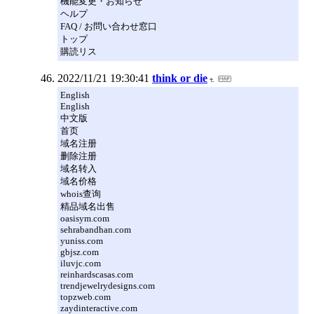
機能変更・お知らせ
ヘルプ
FAQ / お問い合わせ窓口
トップ
購読リス
2022/11/21 19:30:41
think or die
English
English
中文版
首页
域名注册
删除注册
域名转入
域名价格
whois查询
精品域名出售
oasisym.com
sehrabandhan.com
yuniss.com
gbjsz.com
iluvjc.com
reinhardscasas.com
trendjewelrydesigns.com
topzweb.com
zaydinteractive.com