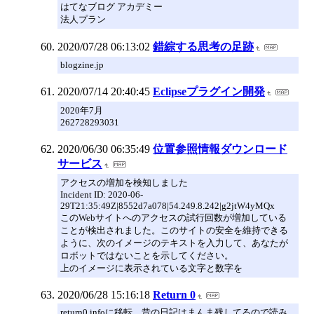
はてなブログ アカデミー
法人プラン
2020/07/28 06:13:02
錯綜する思考の足跡
blogzine.jp
2020/07/14 20:40:45
Eclipseプラグイン開発
2020年7月
262728293031
2020/06/30 06:35:49
位置参照情報ダウンロード
サービス
アクセスの増加を検知しました
Incident ID: 2020-06-
29T21:35:49Z|8552d7a078|54.249.8.242|g2jtW4yMQx
このWebサイトへのアクセスの試行回数が増加している
ことが検出されました。このサイトの安全を維持できる
ように、次のイメージのテキストを入力して、あなたが
ロボットではないことを示してください。
上のイメージに表示されている文字と数字を
2020/06/28 15:16:18
Return 0
return0.infoに移転。昔の日記はまんま残してるので読み