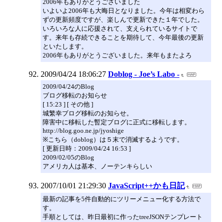
2006年もありがとうございました
いよいよ2006年も大晦日となりました。今年は相変わら
ずの更新頻度ですが、楽しんで更新できた１年でした。
いろいろな人に応援されて、支えられているサイトで
す。来年も存続できることを期待して、今年最後の更新
といたします。
2006年もありがとうございました。来年もまたよろ
2009/04/24 18:06:27
Doblog - Joe’s Labo -
2009/04/24のBlog
ブログ移転のお知らせ
[ 15:23 ] [ その他 ]
城繁幸ブログ移転のお知らせ。
障害中に移転した暫定ブログに正式に移転します。
http://blog.goo.ne.jp/jyoshige
※こちら（doblog）は５末で消滅するようです。
[ 更新日時：2009/04/24 16:53 ]
2009/02/05のBlog
アメリカ人は基本、ノーテンキらしい
2007/10/01 21:29:30
JavaScript++かも日記
最新の記事を5件自動的にツリーメニュー化する方法で
す。
手順としては、昨日最初に作ったtreeJSONテンプレート