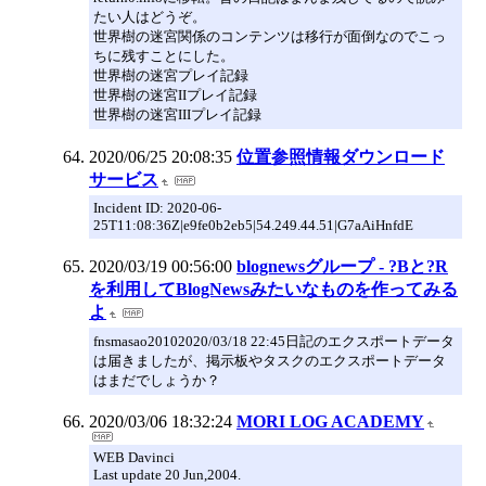
たい人はどうぞ。
世界樹の迷宮関係のコンテンツは移行が面倒なのでこっ
ちに残すことにした。
世界樹の迷宮プレイ記録
世界樹の迷宮IIプレイ記録
世界樹の迷宮IIIプレイ記録
2020/06/25 20:08:35
位置参照情報ダウンロード
サービス
Incident ID: 2020-06-
25T11:08:36Z|e9fe0b2eb5|54.249.44.51|G7aAiHnfdE
2020/03/19 00:56:00
blognewsグループ - ?Bと?R
を利用してBlogNewsみたいなものを作ってみる
よ
fnsmasao20102020/03/18 22:45日記のエクスポートデータ
は届きましたが、掲示板やタスクのエクスポートデータ
はまだでしょうか？
2020/03/06 18:32:24
MORI LOG ACADEMY
WEB Davinci
Last update 20 Jun,2004.