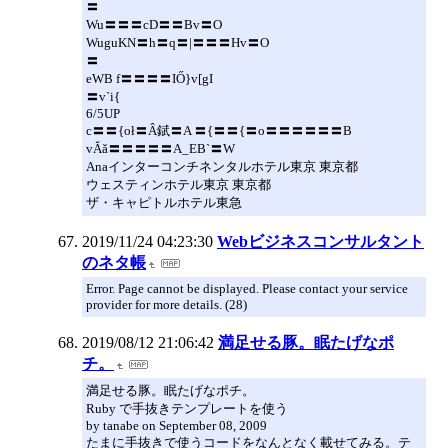
〓
Wu〓〓〓cD〓〓Bv〓O
WuguKN〓h〓q〓|〓〓〓Hv〓O
〓
eWB f〓〓〓〓IŐ}v[gI
〓v`i{
6/5UP
c〓〓{oł〓Â錻〓A 〓{〓〓{〓o〓〓〓〓〓〓B
vĂǎ〓〓〓〓〓A_EB`〓W
Anaインターコンチネンタルホテル東京 東京都
ウェスティンホテル東京 東京都
ザ・キャピトルホテル東急
2019/11/24 04:23:30
Webビジネスコンサルタント
のネタ帳
Error. Page cannot be displayed. Please contact your service
provider for more details. (28)
2019/08/12 21:06:42
満足せる豚。眠たげなポ
チ。
満足せる豚。眠たげなポチ。
Ruby で手抜きテンプレートを使う
by tanabe on September 08, 2009
たまに手抜きで使うコードをなんとなく載せてみる。テ