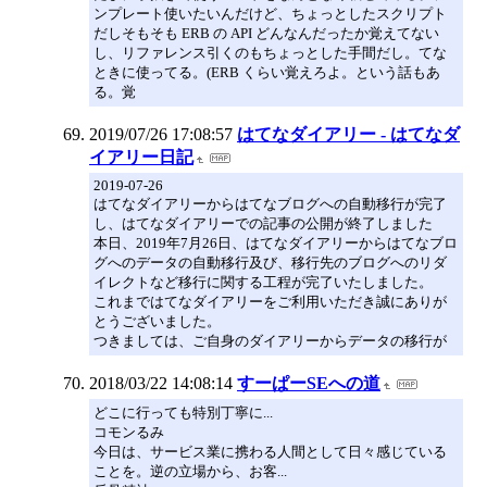
ンプレート使いたいんだけど、ちょっとしたスクリプト
だしそもそも ERB の API どんなんだったか覚えてない
し、リファレンス引くのもちょっとした手間だし。てな
ときに使ってる。(ERB くらい覚えろよ。という話もあ
る。覚
2019/07/26 17:08:57
はてなダイアリー - はてなダ
イアリー日記
2019-07-26
はてなダイアリーからはてなブログへの自動移行が完了
し、はてなダイアリーでの記事の公開が終了しました
本日、2019年7月26日、はてなダイアリーからはてなブロ
グへのデータの自動移行及び、移行先のブログへのリダ
イレクトなど移行に関する工程が完了いたしました。
これまではてなダイアリーをご利用いただき誠にありが
とうございました。
つきましては、ご自身のダイアリーからデータの移行が
2018/03/22 14:08:14
すーぱーSEへの道
どこに行っても特別丁寧に...
コモンるみ
今日は、サービス業に携わる人間として日々感じている
ことを。逆の立場から、お客...