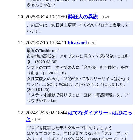
きるんじゃない
2025/08/24 19:17:59
酔狂人の異説
この広告は、90日以上更新していないブログに表示して
います。
2025/07/15 15:34:11
hirax.net
最近の”inside out”
市街地の高低を、アルプスをに見立てて尾根沿いに山歩
き。(2020-08-30)
ソフトの力で、すべての人に「音を楽しむ可能性」を作
り出せ！(2020-02-18)
女性芸能人の法則「”8″が付いてるスリーサイズはかなり
ウソ!?」…を誰でも読むことができるようにしました。
(2020-01-25)
『ステレオ撮影で切り取った「立体・質感情報」を、ブ
ラウザやThe Loo
2024/12/25 02:18:44
はてなダイアリー - はぶにっ
き
ブログを開設した年のグループに入りましょう
はてなブログには、同じ話題でつながる「グループ」が
あります。まずはブログを開設した年のグループに入り