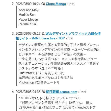
2026/08/09 19:24:08
Clone.Manga
April and May
Maria's Sea
Paper Eleven
Parallel Star
2026/08/08 05:12:11
Webデザインとグラフィックの総合情
報サイト - MdN Interactive - TOP
デザインの現場から届ける実践的な手法と思考プロセス
インタラクションデザインの再定義 ～ユーザーの目的と
ビジネスゴールを調和させる「対話」の技術～
中身を見てしっかり選べる！ オススメ参考書レビュー
代々木アニメーション学院講師が選ぶオススメ「背景イ
ラスト」の本12選【2023年版】
Illustratorでドットをあしらった
光沢感のあるポップなロゴを作る方法
Photoshopド定番チュートリ
2026/08/05 04:38:20
朝目新聞-asame.com
KILLING /おおきく振りかぶって /ハナバス
『邦画プレゼン女子高生 邦キチ！ 映子さん』 最大
52％OFF 新刊配信記念フェア (8/5まで) :kindleストア