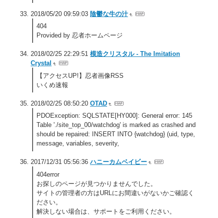
2018/05/20 09:59:03
陰鬱な牛の汁
404
Provided by 忍者ホームページ
2018/02/25 22:29:51
模造クリスタル - The Imitation
Crystal
【アクセスUP!】忍者画像RSS
いくめ速報
2018/02/25 08:50:20
OTAD
PDOException: SQLSTATE[HY000]: General error: 145
Table './site_top_00/watchdog' is marked as crashed and
should be repaired: INSERT INTO {watchdog} (uid, type,
message, variables, severity,
2017/12/31 05:56:36
ハニーカムベイビー
404error
お探しのページが見つかりませんでした。
サイトの管理者の方はURLにお間違いがないかご確認く
ださい。
解決しない場合は、サポートをご利用ください。