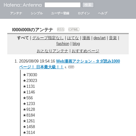
アンテナ
シンプル
ユーザー登録
ログイン
ヘルプ
I000i000Iのアンテナ
すべて
|
グループ指定なし
|
はてな
|
漫画
|
des/art
|
音楽
|
fashion
|
blog
おとなりアンテナ
|
おすすめページ
2026/08/09 19:54:16
Web漫画アクション - タダ読み1000
ページ！ 日本最大級！！
★73030
★23023
★1131
★1146
★556
★1233
★9128
★8184
★1261
★1458
★3114