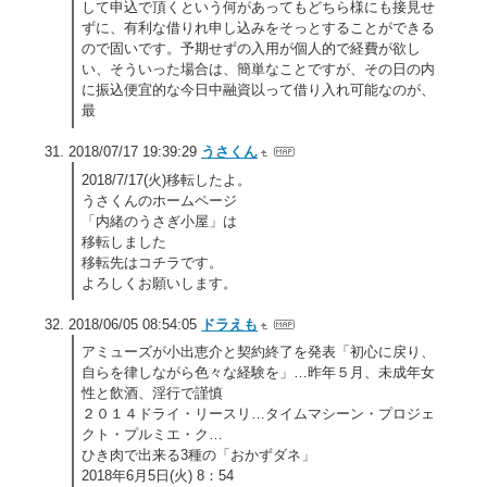
して申込で頂くという何があってもどちら様にも接見せ
ずに、有利な借りれ申し込みをそっとすることができる
ので固いです。予期せずの入用が個人的で経費が欲し
い、そういった場合は、簡単なことですが、その日の内
に振込便宜的な今日中融資以って借り入れ可能なのが、
最
2018/07/17 19:39:29
うさくん
2018/7/17(火)移転したよ。
うさくんのホームページ
「内緒のうさぎ小屋」は
移転しました
移転先はコチラです。
よろしくお願いします。
2018/06/05 08:54:05
ドラえも
アミューズが小出恵介と契約終了を発表「初心に戻り、
自らを律しながら色々な経験を」…昨年５月、未成年女
性と飲酒、淫行で謹慎
２０１４ドライ・リースリ…タイムマシーン・プロジェ
クト・プルミエ・ク…
ひき肉で出来る3種の「おかずダネ」
2018年6月5日(火) 8：54