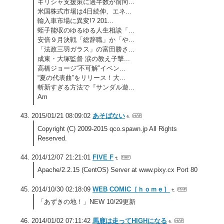
ギリシャ支援策に過半数が前向...
米国株式市場は4日続伸、エネ...
輸入車市場に異変!? 201...
蛭子能収のゆるゆる人生相談「...
安倍９月決戦「総辞職」か「や...
「法政三羽ガラス」の富田勝さ...
成東・大塚監督 涙の教え子撃...
高橋ジョージ“不可解”イベン...
“夏の代表曲”をリリース！大...
斬新すぎる方法で『サンダル遊...
Am
2015/01/21 08:09:02
あそばない
Copyright (C) 2009-2015 qco.spawn.jp All Rights
Reserved.
2014/12/07 21:21:01
FIVE F
Apache/2.2.15 (CentOS) Server at www.pixy.cx Port 80
2014/10/30 02:18:09
WEB COMIC［ｈｏｍｅ］
「あずきの地！」NEW 10/29更新
2014/01/02 07:11:42
馬鹿は走ってHIGHになる