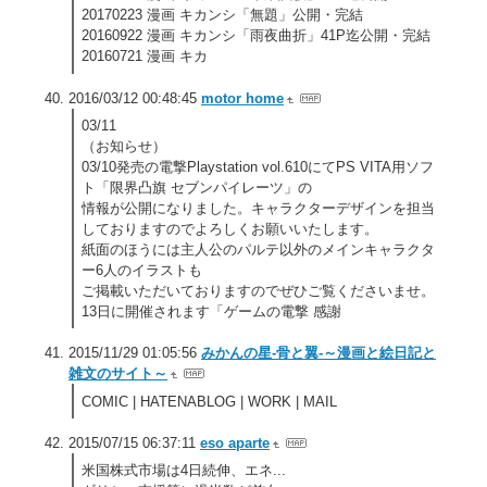
20170223 漫画 キカンシ「無題」公開・完結
20160922 漫画 キカンシ「雨夜曲折」41P迄公開・完結
20160721 漫画 キカ
2016/03/12 00:48:45
motor home
03/11
（お知らせ）
03/10発売の電撃Playstation vol.610にてPS VITA用ソフ
ト「限界凸旗 セブンパイレーツ」の
情報が公開になりました。キャラクターデザインを担当
しておりますのでよろしくお願いいたします。
紙面のほうには主人公のパルテ以外のメインキャラクタ
ー6人のイラストも
ご掲載いただいておりますのでぜひご覧くださいませ。
13日に開催されます「ゲームの電撃 感謝
2015/11/29 01:05:56
みかんの星-骨と翼-～漫画と絵日記と
雑文のサイト～
COMIC | HATENABLOG | WORK | MAIL
2015/07/15 06:37:11
eso aparte
米国株式市場は4日続伸、エネ...