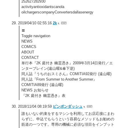
252627282930
activityantioxidantscanola
oilchargerscompanyConvertersdallasenergy
2019/04/10 02:55:16
2k
〓
Toggle navigation
NEWS
COMICS
ABOUT
CONTACT
単行本『2K 庭付き 幽霊憑き』2009年3月14日発行／エ
ンターブレイン(遠山曜&傘下逆)
同人誌『うちのおスミさん』COMITIA92発行 (遠山曜)
同人誌『From Summer to Another Summer』
COMITIA89発行 (遠山曜)
NEWS お知らせ
『2K 庭付き 幽霊憑き』表
2018/11/04 08:19:59
ピンポンダッシュ
誰もいない約束をするマシンを利用してお店応接にまわ
らずに、申込でもらうという容易なメソッドもお勧めの
筋道の一つです。専用の機械に必須な項目をインプット