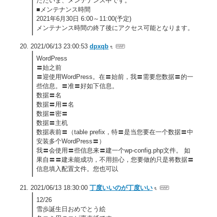
ただいま、メンテナンス中です。
■メンテナンス時間
2021年6月30日 6:00～11:00(予定)
メンテナンス時間の終了後にアクセス可能となります。
2021/06/13 23:00:53
dpxqb
WordPress
〓始之前
〓迎使用WordPress。在〓始前，我〓需要您数据〓的一
些信息。〓准〓好如下信息。
数据〓名
数据〓用〓名
数据〓密〓
数据〓主机
数据表前〓（table prefix，特〓是当您要在一个数据〓中
安装多个WordPress〓）
我〓会使用〓些信息来〓建一个wp-config.php文件。 如
果自〓〓建未能成功，不用担心，您要做的只是将数据〓
信息填入配置文件。您也可以
2021/06/13 18:30:00
丁度いいのが丁度いい
12/26
雪歩誕生日おめでとう絵