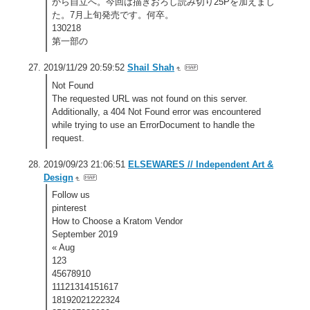
から自立へ。今回は描きおろし読み切り25Pを加えまし
た。7月上旬発売です。何卒。
130218
第一部の
2019/11/29 20:59:52
Shail Shah
Not Found
The requested URL was not found on this server.
Additionally, a 404 Not Found error was encountered
while trying to use an ErrorDocument to handle the
request.
2019/09/23 21:06:51
ELSEWARES // Independent Art &
Design
Follow us
pinterest
How to Choose a Kratom Vendor
September 2019
« Aug
123
45678910
11121314151617
18192021222324