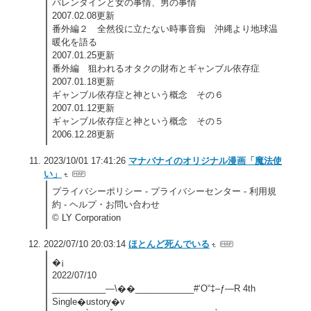
バレンタインと女の事情、男の事情
2007.02.08更新
番外編２ 全然役に立たない時事音痴 沖縄より地球温
暖化を語る
2007.01.25更新
番外編 狙われるオタクの財布とギャンブル依存症
2007.01.18更新
ギャンブル依存症と神という概念 その６
2007.01.12更新
ギャンブル依存症と神という概念 その５
2006.12.28更新
2023/10/01 17:41:26
マナバナイのオリジナル漫画「魔法使
い」
プライバシーポリシー - プライバシーセンター - 利用規
約 - ヘルプ・お問い合わせ
© LY Corporation
2022/07/10 20:03:14
ほとんど死んでいる
�¡
2022/07/10
___________—\��____________#‘O“‡–ƒ—R 4th
Single�ustory�v