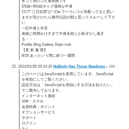
冬コミ用のコピ裏表紙です
DS組+961組ギャグ漫画な中身
CC77 三日目西”ひ”-13a でペラいコピ本配ってると思い
ますが見かけたら都市伝説の類と思ってスルーして下さ
い
一応中身と外見
表紙に時間かけすぎて中身全然とか恥ずかし過ぎ
る・・・
Profile Blog Gallery Dojin Link
【更 新 履 歴】
8/28 あっという間に経つ一週間
2021/01/28 23:14:25
NoBody Has Those Needings
このページはJavaScriptを使用しています。JavaScript
を有効にしてご覧ください。
設定方法は「JavaScriptを有効にする方法を知りたい」
でご案内しております。
インターネット接続
SIM・スマホ
会員特典・ポイント
オプションサービス
サポート
ログイン
さん