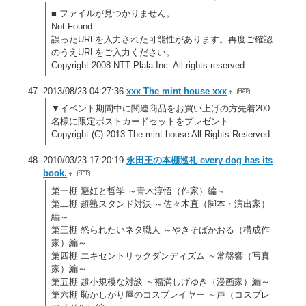
■ ファイルが見つかりません。
Not Found
誤ったURLを入力された可能性があります。再度ご確認
のうえURLをご入力ください。
Copyright 2008 NTT Plala Inc. All rights reserved.
2013/08/23 04:27:36
xxx The mint house xxx
▼イベント期間中に関連商品をお買い上げの方先着200
名様に限定ポストカードセットをプレゼント
Copyright (C) 2013 The mint house All Rights Reserved.
2010/03/23 17:20:19
永田王の本棚巡礼 every dog has its
book.
第一棚 避妊と哲学 ～青木淳悟（作家）編～
第二棚 超熟スタンド対決 ～佐々木直（脚本・演出家）
編～
第三棚 怒られたいネタ職人 ～やきそばかおる（構成作
家）編～
第四棚 エキセントリックダンディズム ～常盤響（写真
家）編～
第五棚 超小規模な対談 ～福満しげゆき（漫画家）編～
第六棚 恥かしがり屋のコスプレイヤー ～声（コスプレ