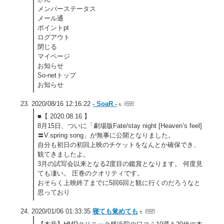
メンバーステータス
メール通
ポイントpt
ログアウト
閉じる
マイページ
お知らせ
So-netトップ
お知らせ
2020/08/16 12:16:22
- SoaR -
■【 2020.08.16 】
8月15日、ついに「劇場版Fate/stay night [Heaven’s feel]
〓V.spring song」が無事に公開となりました。
自分も初日の初回上映のチケットをなんとか確保でき、
観てきましたよ。
3月の試写会以来となる2度目の鑑賞となります。 何度見
ても凄い。 圧巻のクオリティです。
おそらく上映終了までに5回6回と観に行くのだろうなと
思っており
2020/01/06 01:33:35
寝ても覚めても