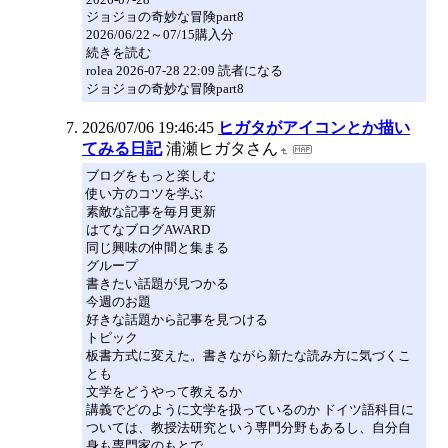
ジョジョの奇妙な冒険part8
2026/06/22～07/15購入分
続きを読む
rolea 2026-07-28 22:09 読者になる
ジョジョの奇妙な冒険part8
2026/07/06 19:46:45
ヒガタがアイコンとか描い
てみる日記
浦瀬ヒガタさん
ブログをもっと楽しむ
使い方のコツを学ぶ
素敵な記事を毎月更新
はてなブログAWARD
同じ興味の仲間と集まる
グループ
書きたい話題が見つかる
今週のお題
好きな話題から記事を見つける
トピック
板書方式に変えた。書きながら新たな読み方に気づくこ
とも
文学をどうやって教えるか
講義でどのように文学を扱っているのか ドイツ語科目に
ついては、教授法研究という専門分野もあるし、自分自
身も専門家のもとで