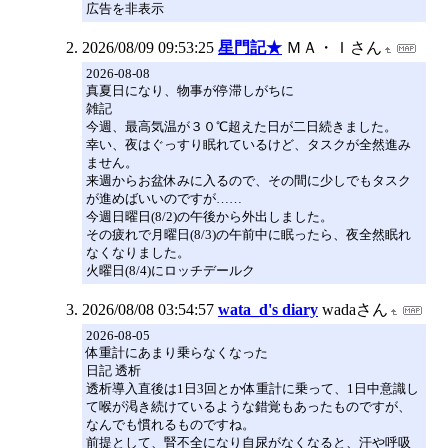
広告を非表示
2026/08/09 09:53:25
星門記★
ＭＡ・Ｉさん
2026-08-08
真夏日になり、物事が停滞しがちに
雑記
今週、最高気温が３０℃超えた日が二日続きました。
幸い、夜はぐっすり眠れているけど、タスクが全然進み
ません。
来週からお盆休みに入るので、その間に少しでもタスク
が進めばいいのですが……
今週日曜日(8/2)の午後から外出しました。
その疲れで月曜日(8/3)の午前中に眠ったら、夜全然眠れ
なくなりました。
火曜日(8/4)にロッチデールク
2026/08/08 03:54:57
wata_d's diary
wadaさん
2026-08-05
体重計にあまり乗らなくなった
日記 透析
透析導入直後は1日3回とか体重計に乗って、1日中意識し
て喉が渇き続けているような錯覚もあったものですが、
なんでも慣れるものですね。
前提として、腎不全になり自尿がなくなると、汗や呼吸