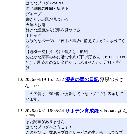
はてなブログAWARD
同じ興味の仲間と集まる
グループ
書きたい話題が見つかる
今週のお題
好きな話題から記事を見つける
トピック
牧歌的なページに「夜中の事故に備えて」が2回も出てく
る
【危機一髪】片づけの達人と、敗戦
のどかな家事の本に潜む惨劇 町田貞子さん（1911－1999
年）。馴染みのない名前かもしれませんが、元祖・片付
け
2026/04/19 15:52:22
漆黒の翼の日記
漆黒の翼さ
ん
この広告は、90日以上更新していないブログに表示して
います。
2026/03/31 16:35:44
サボテン育成録
sabohanaさん
まだ記事がありません
はてなブログへようこそ！
このたびは、数あるブログサービスの中から、はてなブ