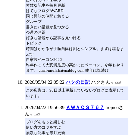
素敵な記事を毎月更新
はてなブログAWARD
同じ興味の仲間と集まる
グループ
書きたい話題が見つかる
今週のお題
好きな話題から記事を見つける
トピック
時間はかかるが手順自体は割とシンプル。まずは塩をま
ぶす
自家製ベーコン2026
昨年作って大変満足度の高かったベーコン。今年もやり
ます。 umai-meals.hatenablog.com 昨年は塩漬け
2026/05/04 22:05:22
ハクの日記
ハクさん
この広告は、90日以上更新していないブログに表示して
います。
2026/04/22 19:56:39
ＡＷＡＣＳ７６７
tropicoさ
ん
ブログをもっと楽しむ
使い方のコツを学ぶ
素敵な記事を毎月更新