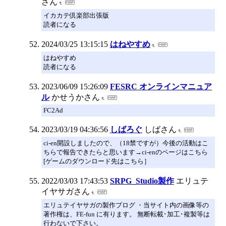
さん
イカカテ倶楽部出張版
読者になる
2024/03/25 13:15:15
はねやすめ
はねやすめ
読者になる
2023/06/09 15:26:09
FESRC オンラインマニュア
ル
かせうかさん
FC2Ad
2023/03/19 04:36:56
しばろぐ
しばさん
ci-en開設しましたので、（18禁ですが）今後の活動はこ
ちらで報告できたらと思います→ci-enのページはこちら
[ゲームのダウンロード先はこちら］
2022/03/03 17:43:53
SRPG_Studio製作
エリュテ
イヤサガさん
エリュテイヤサガの製作ブログ ・当サイト内の画像等の
著作権は、FE-fun に有ります。 無断転載･加工･複製等は
行わないで下さい。