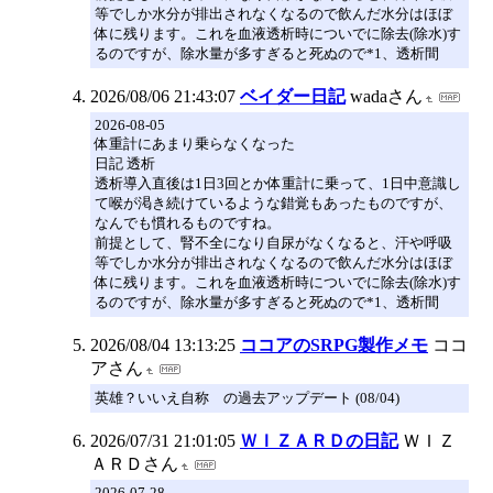
等でしか水分が排出されなくなるので飲んだ水分はほぼ
体に残ります。これを血液透析時についでに除去(除水)す
るのですが、除水量が多すぎると死ぬので*1、透析間
2026/08/06 21:43:07
ベイダー日記
wadaさん
2026-08-05
体重計にあまり乗らなくなった
日記 透析
透析導入直後は1日3回とか体重計に乗って、1日中意識し
て喉が渇き続けているような錯覚もあったものですが、
なんでも慣れるものですね。
前提として、腎不全になり自尿がなくなると、汗や呼吸
等でしか水分が排出されなくなるので飲んだ水分はほぼ
体に残ります。これを血液透析時についでに除去(除水)す
るのですが、除水量が多すぎると死ぬので*1、透析間
2026/08/04 13:13:25
ココアのSRPG製作メモ
ココ
アさん
英雄？いいえ自称 の過去アップデート (08/04)
2026/07/31 21:01:05
ＷＩＺＡＲＤの日記
ＷＩＺ
ＡＲＤさん
2026-07-28