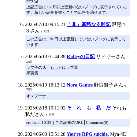
FC2Ad
上記広告は1ヶ月以上更新のないブログに表示されていま
す。新しい記事を書くことで広告を消せます。
2025/07/10 09:15:21
「非」寡黙なる雑記
涎翔１
３さん
この広告は、90日以上更新していないブログに表示して
います。
2025/06/13 01:44:39
Ridleyの日記
リドリーさん
ラプ子の店、もしくはラプ屋
果実酒
2025/04/19 16:13:12
Nora Games
野良獅子さん
オンプーナ
2025/02/18 10:11:02
そ れ も 私 だ
それも
私ださん
eroina at 16:33｜この記事のURL│Comments(0)
2024/06/03 15:51:28
You’re RPG suicide.
Mya-4E