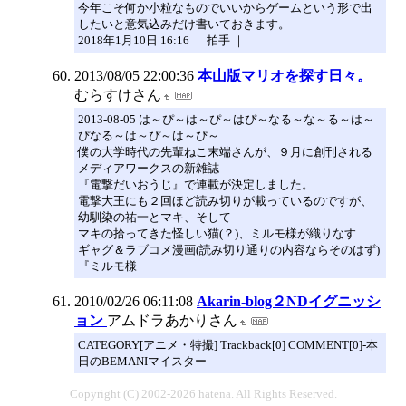
今年こそ何か小粒なものでいいからゲームという形で出
したいと意気込みだけ書いておきます。
2018年1月10日 16:16 ｜ 拍手 ｜
2013/08/05 22:00:36
本山版マリオを探す日々。
むらすけさん
2013-08-05 は～ぴ～は～ぴ～はぴ～なる～な～る～は～
ぴなる～は～ぴ～は～ぴ～
僕の大学時代の先輩ねこ末端さんが、９月に創刊される
メディアワークスの新雑誌
『電撃だいおうじ』で連載が決定しました。
電撃大王にも２回ほど読み切りが載っているのですが、
幼馴染の祐一とマキ、そして
マキの拾ってきた怪しい猫(？)、ミルモ様が織りなす
ギャグ＆ラブコメ漫画(読み切り通りの内容ならそのはず)
『ミルモ様
2010/02/26 06:11:08
Akarin-blog２NDイグニッシ
ョン
アムドラあかりさん
CATEGORY[アニメ・特撮] Trackback[0] COMMENT[0]-本
日のBEMANIマイスター
Copyright (C) 2002-2026 hatena. All Rights Reserved.