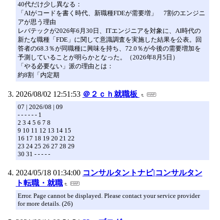
40代だけ少し異なる：
「AIがコードを書く時代、新職種FDEが需要増」 7割のエンジニ
アが思う理由
レバテックが2026年6月30日、ITエンジニアを対象に、AI時代の
新たな職種「FDE」に関して意識調査を実施した結果を公表。回
答者の68.3％が同職種に興味を持ち、72.0％が今後の需要増加を
予測していることが明らかとなった。（2026年8月5日）
「やる必要ない」派の理由とは：
約8割「内定期
2026/08/02 12:51:53
＠２ｃｈ就職板
07 | 2026/08 | 09
- - - - - - 1
2 3 4 5 6 7 8
9 10 11 12 13 14 15
16 17 18 19 20 21 22
23 24 25 26 27 28 29
30 31 - - - - -
2024/05/18 01:34:00
コンサルタントナビ|コンサルタン
ト転職・就職
Error. Page cannot be displayed. Please contact your service provider
for more details. (26)