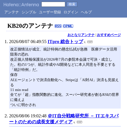
アンテナ
シンプル
ユーザー登録
ログイン
ヘルプ
KB20のアンテナ
おとなりアンテナ
|
おすすめページ
2026/08/07 06:49:55
ITpro 総合トップ
改正個情法が成立、統計特例の懸念払拭が急務 医療データ活用
阻害の恐れ
改正個⼈情報保護法が2026年7月の参院本会議で可決・成⽴し
た。柱の1つが、統計作成やAI開発などに本人同意を不要とする
「統計特例」だ。
保存
AIエージェントで決済自動化へ、Stripeは「AI対AI」決済も見据え
る
11 min read
全てが「超」指数関数的に進化、スーパー研究者が創るRSIの世界
に備えよ
ついに明かされ
2026/08/06 19:02:48
＠IT自分戦略研究所 － ITエキスパ
ートのための成長支援メディア