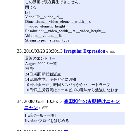
この動画は現在再生できません。
閉じる
[x]
Video ID:__video_id__
Dimensions:__video_element_width__ x
__video_element_height__
Resolution:__video_width__ x __video_height__
Volume:__volume__%
Stream Type:__stream_type__
2010/03/23 23:30:13
Irregular Expression
最近のエントリー
August 2009の一覧
25日:
24日:福田新総裁誕生
14日:民主党、キチガイに刃物
10日:小沢一郎、韓国人スパイからハニートラップ
10日:民主党西岡はクールビズの意味から勉強しなおせ
2008/05/31 10:36:13
峯田和伸の★朝焼けニャン
ニャン
[ 日記/一般 - 一般 ]
livedoorブログをはじめる