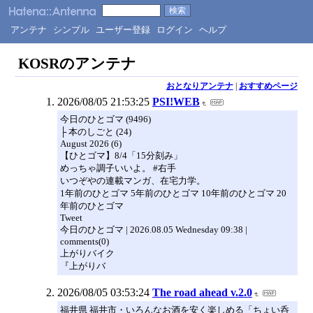
アンテナ
シンプル
ユーザー登録
ログイン
ヘルプ
KOSRのアンテナ
おとなりアンテナ
|
おすすめページ
2026/08/05 21:53:25
PSI!WEB
今日のひとゴマ (9496)
├ 本のしごと (24)
August 2026 (6)
【ひとゴマ】8/4「15分刻み」
めっちゃ調子いいよ。 #右手
いつぞやの連載マンガ、在宅力学。
1年前のひとゴマ 5年前のひとゴマ 10年前のひとゴマ 20
年前のひとゴマ
Tweet
今日のひとゴマ | 2026.08.05 Wednesday 09:38 |
comments(0)
上がりバイク
『上がりバ
2026/08/05 03:53:24
The road ahead v.2.0
福井県 福井市・いろんなお酒を安く楽しめる「ちょい呑