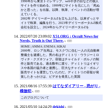
1996年から東京トイレマップ、webやぎの目などの個人
サイトを作り始める。1999年にサイトを元にした「死ぬ
かと思った」を出版。以降、執筆、イベントの活動が増
えていくる。
2002年 デイリーポータルZを立ち上げる。以来ずっとサ
イトで執筆、編集を行う。2023年デイリーポータルZ株式
会社を設立し、2024年からデイリーポータルZを
2022/07/20 23:09:02
X51.ORG : Occult News for
Nerds, Truth is Out There.
HOME | ANIMA | ENEMA | KIKAI
2000年、ロシア当局は、モスクワに住む一人の元自動車
整備士を逮捕した。男の名はディミトリ・ウラジーミロ
ヴィチ・クズネツォフ。容疑はチャイルド・ポルノの制
作と販売である。過去数年に渡り、ディミトリはイギリ
スや各国の協力者と連携し、巨大なチャイルド・ポルノ
販売サイトを運営していたのだ。ディミトリの容疑が発
覚したきっかけは、ビデオを発見した英国
2021/08/16 17:55:39
はてなダイアリー - 恐がり -
模倣犯
このブログについて
2021/05/10 14:24:29
dekishi