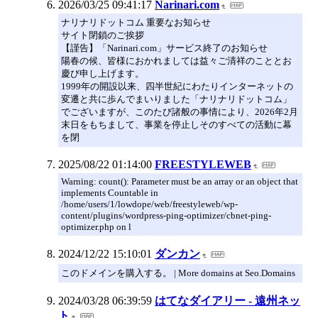
2026/03/25 09:41:17
Narinari.com
ナリナリドットコム 重要なお知らせ
サイト閉鎖のご挨拶
【謹告】「Narinari.com」サービス終了のお知らせ
陽春の候、皆様におかれましては益々ご清祥のこととお
慶び申し上げます。
1999年の開設以来、四半世紀にわたりインターネットの
変遷と共に歩んでまいりました「ナリナリドットコム」
でございますが、このたび諸般の事情により、2026年2月
末日をもちまして、事業を停止しそのすべての活動に幕
を閉
2025/08/22 01:14:00
FREESTYLEWEB
Warning: count(): Parameter must be an array or an object that
implements Countable in
/home/users/1/lowdope/web/freestyleweb/wp-
content/plugins/wordpress-ping-optimizer/cbnet-ping-
optimizer.php on l
2024/12/22 15:10:01
ダンカン
このドメインを購入する。 | More domains at Seo.Domains
2024/03/28 06:39:59
はてなダイアリー - 遠州ネッ
ト