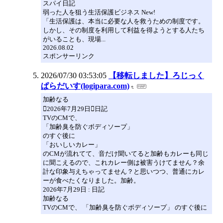
スパイ日記
弱った人を狙う生活保護ビジネス New!
「生活保護は、本当に必要な人を救うための制度です。
しかし、その制度を利用して利益を得ようとする人たち
がいることも、現場...
2026.08.02
スポンサーリンク
2026/07/30 03:53:05
【移転しました】ろじっく
ぱらだいす(logipara.com)
加齢なる
2026年7月29日日記
TVのCMで、
「加齢臭を防ぐボディソープ」
のすぐ後に
「おいしいカレー」
のCMが流れてて、音だけ聞いてると加齢もカレーも同じ
に聞こえるので、これカレー側は被害うけてません？余
計な印象与えちゃってません？と思いつつ、普通にカレ
ーが食べたくなりました。加齢。
2026年7月29日 : 日記
加齢なる
TVのCMで、 「加齢臭を防ぐボディソープ」 のすぐ後に