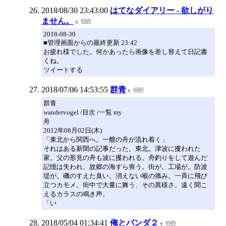
2018/08/30 23:43:00
はてなダイアリー - 欲しがり
ません。
2018-08-30
■管理画面からの最終更新 23:42
お疲れ様でした。何かあったら画像を差し替えて日記書
くね。
ツイートする
2018/07/06 14:53:55
群青
群青
wandervogel /目次 /一覧 my
舟
2012年08月02日(木)
「東北から関西へ。一艘の舟が流れ着く」
それはある新聞の記事だった。東北。津波に攫われた
家。父の形見の舟も波に攫われる。舟釣りをして遊んだ
記憶は失われ、故郷の海すら喪う。街が。工場が。防波
堤が。磯のすえた臭い。消えない喉の痛み。一斉に飛び
立つカモメ。街中で大量に舞う、その異様さ。遠く聞こ
えるカラスの鳴き声。
「い
2018/05/04 01:34:41
俺とパンダ２