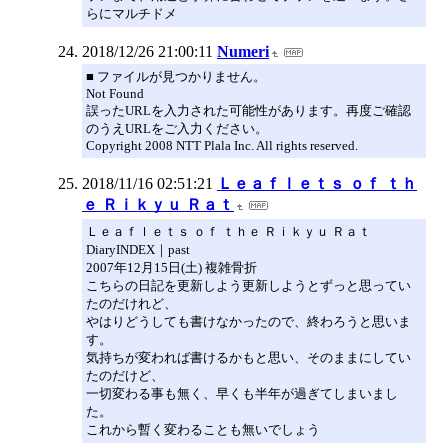
らにマルチドメ
2018/12/26 21:00:11
Numeri
■ ファイルが見つかりません。
Not Found
誤ったURLを入力された可能性があります。再度ご確認
のうえURLをご入力ください。
Copyright 2008 NTT Plala Inc. All rights reserved.
2018/11/16 02:51:21
Ｌｅａｆｌｅｔｓ ｏｆ ｔｈ
ｅ Ｒｉｋｙｕ Ｒａｔ
Ｌｅａｆｌｅｔｓ ｏｆ ｔｈｅ Ｒｉｋｙｕ Ｒａｔ
DiaryINDEX｜past
2007年12月15日(土) 複雑骨折
こちらの日記を更新しよう更新しようとずっと思ってい
たのだけれど、
やはりどうしても書けなかったので、終わろうと思いま
す。
気持ちが変われば書けるかもと思い、そのままにしてい
たのだけど、
一切変わる事も無く、早くも半年が過ぎてしまいまし
た。
これから暫く変わることも無いでしょう