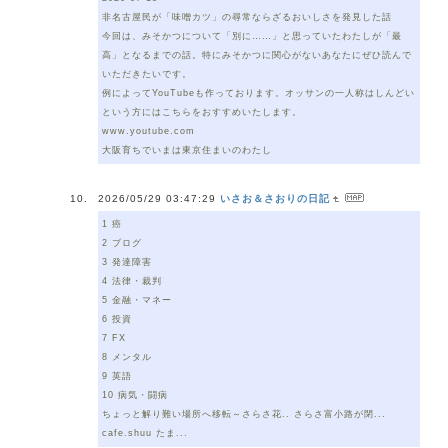
非名古屋民が「味噌カツ」の尋常ならざるおいしさを発見した話
今回は、みそかつについて「別に……」と思っていたわたしが「最
高」となるまでの話。特にみそかつに関心がないあなたにぜひ読んで
いただきたいです。
例によってYouTubeも作っております。オッサンの一人称はしんどい
という方にはこちらをおすすめいたします。
www.youtube.com
大阪育ちでいまは東京住まいのわたし
2026/05/29 03:47:29
いさお＆さおりの日記
1 癌
2 ブログ
3 発達障害
4 法律・裁判
5 金融・マネー
6 投資
7 FX
8 メンタル
9 英語
10 病気・闘病
ちょっと解り難い場所へ移転～さらさ花.. さらさ富小路が閉...
cafe.shuu たま...