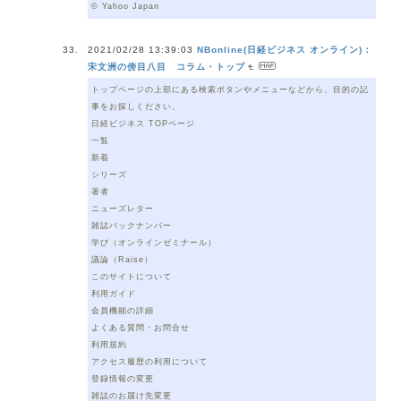
© Yahoo Japan
2021/02/28 13:39:03
NBonline(日経ビジネス オンライン)：
宋文洲の傍目八目 コラム・トップ
トップページの上部にある検索ボタンやメニューなどから、目的の記
事をお探しください。
日経ビジネス TOPページ
一覧
新着
シリーズ
著者
ニューズレター
雑誌バックナンバー
学び（オンラインゼミナール）
議論（Raise）
このサイトについて
利用ガイド
会員機能の詳細
よくある質問・お問合せ
利用規約
アクセス履歴の利用について
登録情報の変更
雑誌のお届け先変更