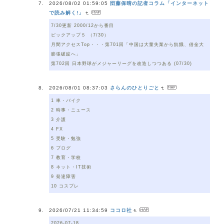
2026/08/02 01:59:05
団藤保晴の記者コラム「インターネット
で読み解く!」
7/30更新 2000/12から番目
ピックアップ５ （7/30）
月間アクセスTop・・・第701回「中国は大量失業から飢餓、借金大
膨張破綻へ」
第702回 日本野球がメジャーリーグを改造しつつある (07/30)
2026/08/01 08:37:03
さらんのひとりごと
1 車・バイク
2 時事・ニュース
3 介護
4 FX
5 受験・勉強
6 ブログ
7 教育・学校
8 ネット・IT技術
9 発達障害
10 コスプレ
2026/07/21 11:34:59
ココロ社
2026-07-18