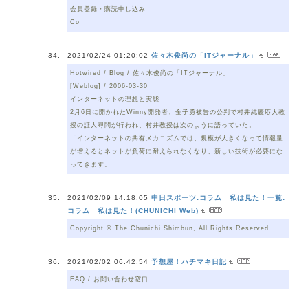
会員登録・購読申し込み
Co
2021/02/24 01:20:02
佐々木俊尚の「ITジャーナル」
Hotwired / Blog / 佐々木俊尚の「ITジャーナル」
[Weblog] / 2006-03-30
インターネットの理想と実態
2月6日に開かれたWinny開発者、金子勇被告の公判で村井純慶応大教
授の証人尋問が行われ、村井教授は次のように語っていた。
「インターネットの共有メカニズムでは、規模が大きくなって情報量
が増えるとネットが負荷に耐えられなくなり、新しい技術が必要にな
ってきます。
2021/02/09 14:18:05
中日スポーツ:コラム 私は見た！一覧:
コラム 私は見た！(CHUNICHI Web)
Copyright © The Chunichi Shimbun, All Rights Reserved.
2021/02/02 06:42:54
予想屋！ハチマキ日記
FAQ / お問い合わせ窓口