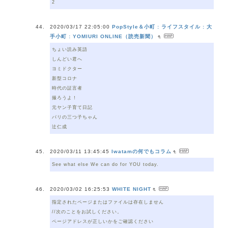
2
2020/03/17 22:05:00
PopStyle＆小町 : ライフスタイル : 大
手小町 : YOMIURI ONLINE（読売新聞）
ちょい読み英語
しんどい君へ
ヨミドクター
新型コロナ
時代の証言者
撮ろうよ！
元ヤン子育て日記
パリの三つ子ちゃん
辻仁成
2020/03/11 13:45:45
Iwatamの何でもコラム
See what else We can do for YOU today.
2020/03/02 16:25:53
WHITE NIGHT
指定されたページまたはファイルは存在しません
//次のことをお試しください。
ページアドレスが正しいかをご確認ください