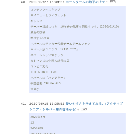
2020/07/27 16:39:27
コールタールの地平の上で
コンテンツへスキップ
〓メニューとウィジェット
おしらせ
サーバー移設につき、16年分の記事を調整中です。(2020/01/10)
最近の投稿
増殖するOYO
ネパールのサッカー代表チームゲームシャツ
ネパール版ユニクロ 「KTM CTY」
ネパールらしい慎ましさ
カトマンズの中国人経営の店
コンビニ文化
THE NORTH FACE
ネパールの「バングラー」
中国援助 CHINA AID
華麗な
2020/06/15 16:35:52
使いやすさを考えてみる。(アクティブ
シニア・シルバー層の現場から)
2020年5月
12
3456789
10111213141516