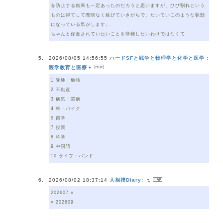
を防止する効果も一定あったのだろうと思いますが、ひび割れという
ものは得てして際限なく延びていきがちで、たいていこのような状態
になっている気がします。
ちゃんと保全されていたいことを非難したいわけではなくて
2026/08/05 14:56:55
ハードSFと戦争と物理学と化学と医学 :
医学教育と医療
1 受験・勉強
2 不動産
3 病気・闘病
4 車・バイク
5 留学
7 投資
8 科学
9 中国語
10 ライブ・バンド
2026/08/02 18:37:14
大相撲Diary:
202607 «
» 202609