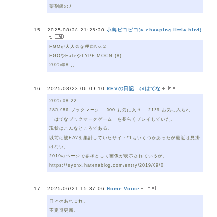
薬剤師の方
2025/08/28 21:26:20
小鳥ピヨピヨ(a cheeping little bird)
FGOが大人気な理由No.2
FGOやFateやTYPE-MOON (8)
2025年8 月
2025/08/23 06:09:10
REVの日記 @はてな
2025-08-22
285,986 ブックマーク 500 お気に入り 2129 お気に入られ
「はてなブックマークゲーム」を長らくプレイしていた。
現状はこんなところである。
以前は被FAVを集計していたサイト*1もいくつかあったが最近は見掛
けない。
2019のページで参考として画像が表示されているが。
https://syonx.hatenablog.com/entry/2019/09/0
2025/06/21 15:37:06
Home Voice
日々のあれこれ。
不定期更新。