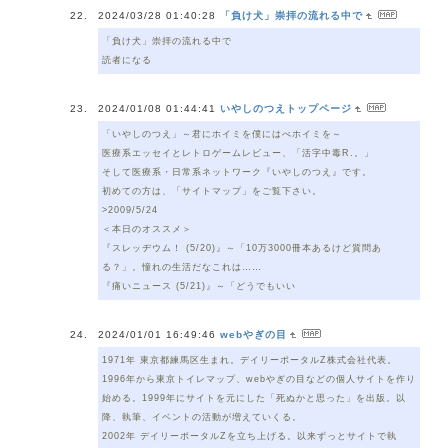
2024/03/28 01:40:28
「負け犬」崇拝の流れる中で
「負け犬」崇拝の流れる中で
読者になる
2024/01/08 01:44:41
いやしのつえトップページ
「いやしのつえ」～君にホイミを僕にはべホイミを～
医療系エッセイとレトロゲームレビュー、「活字中毒R.。」
そして医療系・日常系ネットワーク『いやしのつえ』です。
初めての方は、「サイトマップ」をご覧下さい。
>2009/5/24
＜本日のオススメ＞
『スレッヂウム！ (5/20)』～「10万3000冊本あるけど質問あ
る？」。憧れの生活だなこれは……
『痛いニュース (5/21)』～「どうでもいい
2024/01/01 16:49:46
webやぎの目
1971年 東京都練馬区生まれ。デイリーポータルZ株式会社代表。
1996年から東京トイレマップ、webやぎの目などの個人サイトを作り
始める。1999年にサイトを元にした「死ぬかと思った」を出版。以
降、執筆、イベントの活動が増えていくる。
2002年 デイリーポータルZを立ち上げる。以来ずっとサイトで執