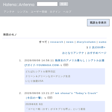
アンテナ
シンプル
ユーザー登録
ログイン
ヘルプ
既読を非表示
和田のモノ
すべて
|
research
|
news
|
diary/column
|
sumo
1
2
次の50件>
おとなりアンテナ
|
おすすめページ
2026/08/06 14:58:11
独身女のアメリカ暮らし｜シアトルお遊
びガイド-YOUMAGA.COM-
どたばたシアトル留学日記
クリーン＆グリーンなガーデニング生活
いじり放題USA
2026/08/06 13:21:27
tak shonai’s ”Today’s Crack”
（今日の一撃）
2026年8月 6日
「コーヒー粕（かす）がゴキブリを呼ぶ」という迷信