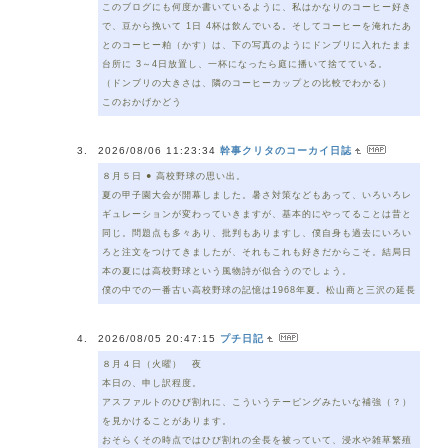
このブログにも何度か書いているように、私はかなりのコーヒー好き
で、豆から挽いて 1日 4杯は飲んでいる。そしてコーヒーを淹れたあ
とのコーヒー粕（かす）は、下の写真のようにドンブリに入れたまま
台所に 3～4日放置し、一杯になったら庭に播いて捨てている。
（ドンブリの大きさは、隣のコーヒーカップとの比較でわかる）
このおかげかどう
2026/08/06 11:23:34
幹事クリタのコーカイ日誌
８月５日 ● 高校野球の思い出。
夏の甲子園大会が開幕しました。暑さ対策などもあって、いろいろレ
ギュレーションが変わっていきますが、基本的にやってることは昔と
同じ。問題点も多々あり、批判もありますし、僕自身も過去にいろい
ろと注文をつけてきましたが、それもこれも好きだからこそ。結局日
本の夏には高校野球という風物詩が似合うのでしょう。
僕の中での一番古い高校野球の記憶は1968年夏。松山商と三沢の延長
2026/08/05 20:47:15
プチ日記
８月４日（火曜） 夜
本日の、申し訳程度。
アスファルトのひび割れに、こういうテーピングみたいな補強（？）
を見かけることがあります。
おそらくその時点ではひび割れの全長を被っていて、浸水や雑草繁殖