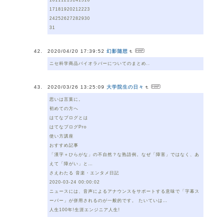
17181920212223
24252627282930
31
2020/04/20 17:39:52
幻影随想
ニセ科学商品バイオラバーについてのまとめ..
2020/03/26 13:25:09
大学院生の日々
思いは言葉に。
初めての方へ
はてなブログとは
はてなブログPro
使い方講座
おすすめ記事
「漢字＋ひらがな」の不自然？な熟語例。なぜ「障害」ではなく、あ
えて「障がい」と…
さえわたる 音楽・エンタメ日記
2020-03-24 00:00:02
ニュースには、音声によるアナウンスをサポートする意味で「字幕ス
ーパー」が併用されるのが一般的です。 たいていは…
人生100年!生涯エンジニア人生!