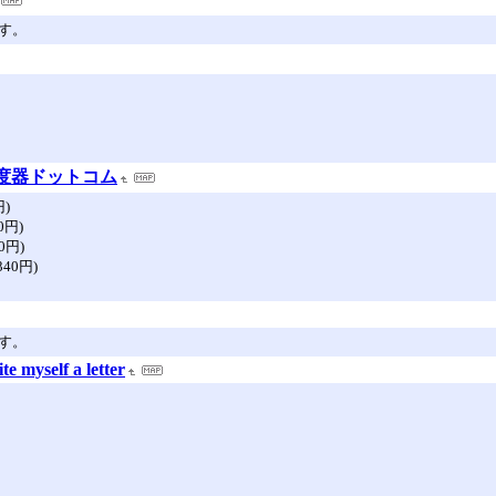
す。
分度器ドットコム
円)
0円)
0円)
340円)
す。
e myself a letter