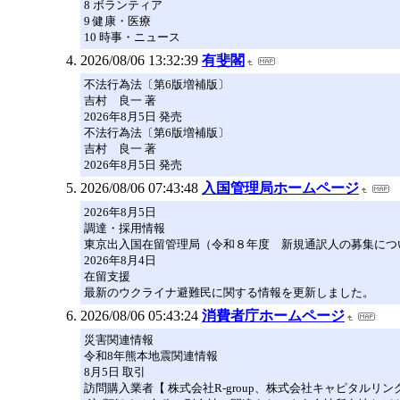
8 ボランティア
9 健康・医療
10 時事・ニュース
2026/08/06 13:32:39
有斐閣
不法行為法〔第6版増補版〕
吉村 良一 著
2026年8月5日 発売
不法行為法〔第6版増補版〕
吉村 良一 著
2026年8月5日 発売
2026/08/06 07:43:48
入国管理局ホームページ
2026年8月5日
調達・採用情報
東京出入国在留管理局（令和８年度 新規通訳人の募集につ
2026年8月4日
在留支援
最新のウクライナ避難民に関する情報を更新しました。
2026/08/06 05:43:24
消費者庁ホームページ
災害関連情報
令和8年熊本地震関連情報
8月5日 取引
訪問購入業者【 株式会社R-group、株式会社キャピタルリンク