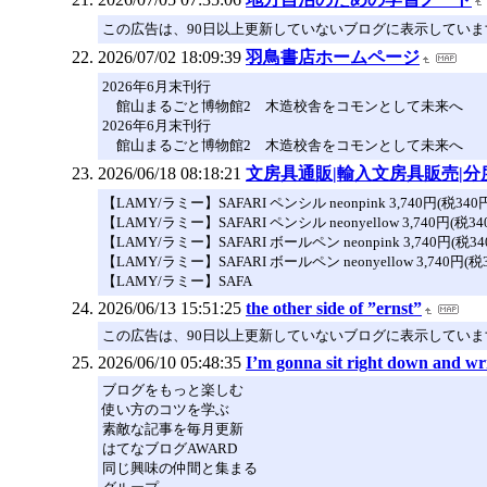
この広告は、90日以上更新していないブログに表示していま
2026/07/02 18:09:39
羽鳥書店ホームページ
2026年6月末刊行
館山まるごと博物館2 木造校舎をコモンとして未来へ
2026年6月末刊行
館山まるごと博物館2 木造校舎をコモンとして未来へ
2026/06/18 08:18:21
文房具通販|輸入文房具販売|
【LAMY/ラミー】SAFARI ペンシル neonpink 3,740円(税340
【LAMY/ラミー】SAFARI ペンシル neonyellow 3,740円(税34
【LAMY/ラミー】SAFARI ボールペン neonpink 3,740円(税34
【LAMY/ラミー】SAFARI ボールペン neonyellow 3,740円(税
【LAMY/ラミー】SAFA
2026/06/13 15:51:25
the other side of ”ernst”
この広告は、90日以上更新していないブログに表示していま
2026/06/10 05:48:35
I’m gonna sit right down and writ
ブログをもっと楽しむ
使い方のコツを学ぶ
素敵な記事を毎月更新
はてなブログAWARD
同じ興味の仲間と集まる