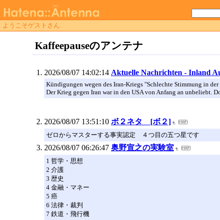
ようこそゲストさん
Kaffeepauseのアンテナ
2026/08/07 14:02:14
Aktuelle Nachrichten - Inland 
Kündigungen wegen des Iran-Kriegs "Schlechte Stimmung in der
Der Krieg gegen Iran war in den USA von Anfang an unbeliebt. Doch
2026/08/07 13:51:10
ボ２ネタ [ボ２]
ゼロからマスターする事実認定 ４つ目の五つ星です
2026/08/07 06:26:47
奥野宣之の実験室
1 哲学・思想
2 介護
3 歴史
4 金融・マネー
5 癌
6 法律・裁判
7 鉄道・飛行機