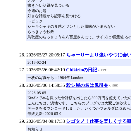
グループ
書きたい話題が見つかる
今週のお題
好きな話題から記事を見つける
トピック
シャキシャキの食感とツンとした風味がたまらない
らっきょう炒飯
鳥取産のらっきょうを八百屋さんにて。サイズは3段階あるの
2026/05/27 20:05:17
ちゃーりーより強いやつに会
2019-02-24
2026/05/26 06:42:19
Chikirinの日記
一枚の写真から：1984年 London
2026/05/06 14:58:35
殺シ屋の名は鬼司令
2026-05-05
Kindleで本を買った合計額を出したら300万円を超えてい
こんにちは、浜地です。 こちらのブログでは大変ご無沙汰し
データをダウンロードしました。いくつかフォルダに収めら
最終更新: 2026-05-0
2026/05/04 09:17:33
シゴタノ！仕事を楽しくする
お知らせ