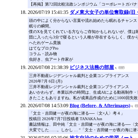
【再掲】第72回比較法政シンポジウム「コーポレートガバナン
2026/07/19 15:41:35
ダメ東大女子の単位奪取録(旧
頭の中によく分からない言葉や流れ始めたら眠れるチャンス
眠りの瞬間。
僕のXを見てくれている方ならご存知かもしれないが、僕は
団に入ったら3分で寝るという人種が存在するらしく、僕か
へたれゲーム貴族
はてなブログPro
コラム・読み物
虫好き、虫アート作家が
2026/07/08 21:38:39
ビジネス法務の部屋
三井不動産レジデンシャル裁判と企業コンプライアンス
2026年7月 6日 (月)
三井不動産レジデンシャル裁判と企業コンプライアンス
あいかわらず、本業以外の時間は、生成AIによる動画制作
きたこともありますね。私が成果品作成のために1000回失敗を
2026/07/08 14:53:09
Blog (Before- & Afterimages)
「文士・吉田健一が夜の海に潜る──〈文×人〉考４」
投稿日 2026年7月7日投稿者 TANAKA Jun
書誌情報は、田中純「文士・吉田健一が夜の海に潜る──〈文×
大変でした……。しかし … “「文士・吉田健一が夜の海に潜
2026/07/05 07:35:06
地方自治のための学習ノート