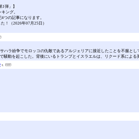
第1弾」】
ンキング。
下記4つの記事になります。
た！（2026年07月25日）
、西サハラ紛争でモロッコの仇敵であるアルジェリアに接近したことを不服とし
口で騒動を起こした。背後にいるトランプとイスラエルは、リクード系による英
会