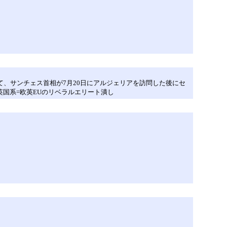
て、サンチェス首相が7月20日にアルジェリアを訪問した後にセ
国系=欧英EUのリベラルエリート潰し