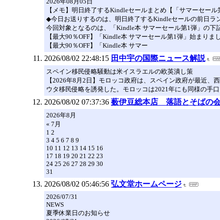
2026年08月05日
【メモ】明日終了するKindleセールまとめ【「サマーセール
◆今日お送りするのは、明日終了するKindleセールの前日ラ
今回対象となるのは、「Kindle本 サマーセール第1弾」の
【最大90％OFF】「Kindle本 サマーセール第1弾」始まりまし
【最大90％OFF】「Kindle本 サマー
2026/08/02 22:48:15
田中宇の国際ニュース解説
スペイン移民侵略騒動は米イスラエルの欧英潰し策
【2026年8月2日】モロッコ政府は、スペイン政府が最近
ウタ移民侵略を誘発した。モロッコは2021年にも同様の手
2026/08/02 07:37:36
薮伊豆総本店 落語とそばの
2026年8月
« 7月
1 2
3 4 5 6 7 8 9
10 11 12 13 14 15 16
17 18 19 20 21 22 23
24 25 26 27 28 29 30
31
2026/08/02 05:46:56
弘文堂ホームページ
2026/07/31
NEWS
夏季休業日のお知らせ