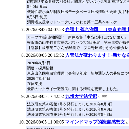
(注)類似する名称の別会社と間違えないよう会社所在地など
8月5日 食品
機能性表示食品制度届出データベース届出情報の更新 (8月5日
8月5日 制度
消費者支援ネットワークいしかわと第一三共ヘルスケ
2026/08/06 04:07:23
弁護士 落合洋司 （東京弁護
カープ”指定薬物問題” 新井監督「本当に申し訳ない限り
横浜市の山中竹春市長のパワハラ7項目認定 第三者委が報
【訃報】板東英二さんが86歳で、プロ野球選手から俳優タレ
2026/08/05 20:15:52
入管法が変わります！-新たな
2026年8月5日
調達・採用情報
東京出入国在留管理局（令和８年度 新規通訳人の募集につ
2026年8月4日
在留支援
最新のウクライナ避難民に関する情報を更新しました。
2026/08/05 17:42:52
九州大学法学部
法政研究第93巻第1号を発行しました2026年8月3日
法政研究第93巻第1号を発行しました2026年8月3日
法政研究第93巻第1号を発行しました2026年8月3日
2026/08/05 11:00:05
マインドマップ的読書感想文