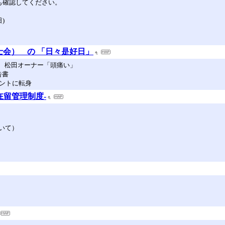
も確認してください。
)
士会） の 「日々是好日」
」 松田オーナー「頭痛い」
告書
ントに転身
在留管理制度-
いて）