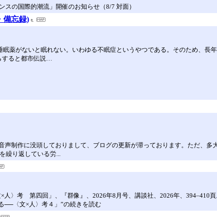
スの国際的潮流」開催のお知らせ（8/7 対面）
・備忘録)
睡眠薬がないと眠れない。いわゆる不眠症というやつである。そのため、長
らすると都市伝説…
・音声制作に没頭しておりまして、ブログの更新が滞っております。ただ、多大
繰り返している労...
人〉考 第四回」、『群像』、2026年8月号、講談社、2026年、394–4
る──〈文×人〉考４」”の続きを読む