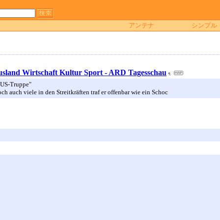
アンテナ
シンプル
Ausland Wirtschaft Kultur Sport - ARD Tagesschau
 US-Truppe"
 auch viele in den Streitkräften traf er offenbar wie ein Schoc