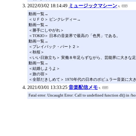
2022/03/02 18:14:49
ミュージックマシーン
動画一覧→
＜ＵＦＯ＞ ピンクレディー→
動画一覧→
＜勝手にしやがれ＞
＜TOKIO＞ 日本の音楽界で最高の「色男」である。
動画一覧→
＜プレイバック・パート２＞
＜秋桜＞
＜いい日旅立ち＞ 実働８年足らずながら、芸能界に大きな
動画一覧→
＜結婚しようよ＞
＜旅の宿＞
＜全部だきしめて＞ 1970年代の日本のポピュラー音楽に大
2021/03/01 13:33:25
音楽配信メモ
Fatal error: Uncaught Error: Call to undefined function dl() in