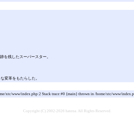
足跡を残したスーパースター。
きな変革をもたらした。
 /home/xtc/www/index.php:2 Stack trace:#0 {main} thrown in /home/xtc/www/index.p
Copyright (C) 2002-2026 hatena. All Rights Reserved.