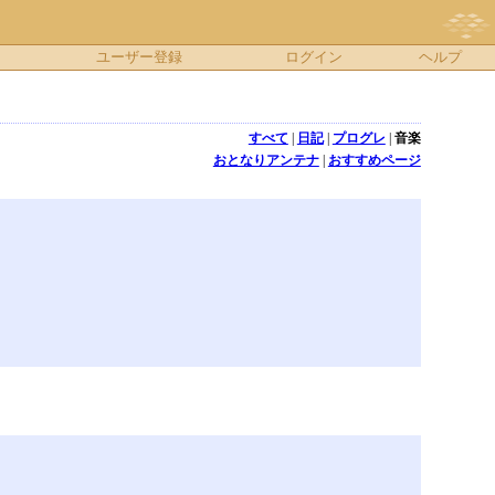
ユーザー登録
ログイン
ヘルプ
すべて
|
日記
|
プログレ
|
音楽
おとなりアンテナ
|
おすすめページ