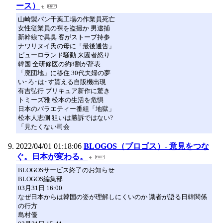
ース）
山崎製パン千葉工場の作業員死亡
女性従業員の裸を盗撮か 男逮捕
新幹線で異臭 客がストーブ持参
ナワリヌイ氏の母に「最後通告」
ピューロランド騒動 来園者怒り
韓国 全研修医の約8割が辞表
「廃団地」に移住 30代夫婦の夢
い･ろ･は･す貰える自販機出現
有吉弘行 プリキュア新作に驚き
トミーズ雅 松本の生活を危惧
日本のバラエティー番組「地獄」
松本人志側 狙いは勝訴ではない?
「見たくない司会
2022/04/01 01:18:06
BLOGOS（ブロゴス）- 意見をつな
ぐ。日本が変わる。
BLOGOSサービス終了のお知らせ
BLOGOS編集部
03月31日 16:00
なぜ日本からは韓国の姿が理解しにくいのか 識者が語る日韓関係
の行方
島村優