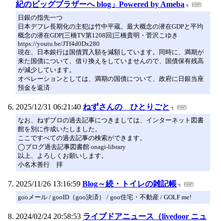
紀のビッグブラザーへ blog」Powered by Ameba
日銀の指先一つ
日本デフレ長期化の主犯は竹中平蔵。最大概念の潜在GDPと平均
概念の潜在GDP[三橋TV第1208回]三橋貴明・菅沢こゆき
https://youtu.be/JTf4d0Dx280
現在、日本銀行は国債買入額を減額しています。同時に、満期が
来た国債について、借り換えをしていませんので、国債保有残高
が減少しています。
オペレーションとしては、満期の国債について、政府に日銀当座
預金を返済
2025/12/31 06:21:40
ねずさんの ひとりごと
なお、ねずブロの過去記事につきましては、インターネット図書
館を別に作成いたしました。
ここですべての過去記事の検索ができます。
◯ブログ過去記事図書館 onagi-library
以上、よろしくお願いします。
小名木善行 拝
2025/11/26 13:16:59
Blog～続・トイレの雑記帳
gooメール / gooID（goo決済） / goo住宅・不動産 / GOLF me!
2024/02/24 20:58:53
ライブドアニュース（livedoor ニュ