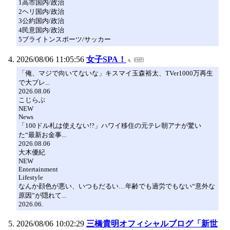
1高市国内/政治
2ヘリ国内/政治
3公約国内/政治
4民意国内/政治
5ブライトンスポーツ/サッカー
2026/08/06 11:05:56
女子SPA！
「俺、マジで向いてないな」キスマイ玉森裕太、TVer1000万再生
で大ブレ...
2026.08.06
こじらぶ
NEW
News
「100ドル札は使えない!?」ハワイ移住の元テレ朝アナが驚い
た“最新お金事...
2026.08.06
大木優紀
NEW
Entertainment
Lifestyle
なんか顔色が悪い、いつもだるい…年齢でも過労でもない“意外な
原因”が隠れて...
2026.06.
2026/08/06 10:02:29
三橋貴明オフィシャルブログ「新世