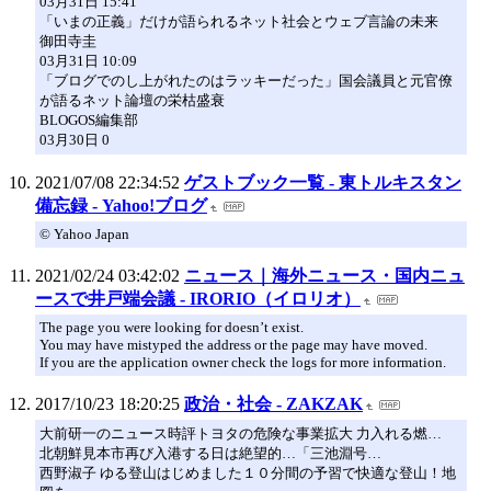
03月31日 15:41
「いまの正義」だけが語られるネット社会とウェブ言論の未来
御田寺圭
03月31日 10:09
「ブログでのし上がれたのはラッキーだった」国会議員と元官僚
が語るネット論壇の栄枯盛衰
BLOGOS編集部
03月30日 0
2021/07/08 22:34:52
ゲストブック一覧 - 東トルキスタン
備忘録 - Yahoo!ブログ
© Yahoo Japan
2021/02/24 03:42:02
ニュース｜海外ニュース・国内ニュ
ースで井戸端会議 - IRORIO（イロリオ）
The page you were looking for doesn’t exist.
You may have mistyped the address or the page may have moved.
If you are the application owner check the logs for more information.
2017/10/23 18:20:25
政治・社会 - ZAKZAK
大前研一のニュース時評トヨタの危険な事業拡大 力入れる燃…
北朝鮮見本市再び入港する日は絶望的…「三池淵号…
西野淑子 ゆる登山はじめました１０分間の予習で快適な登山！地