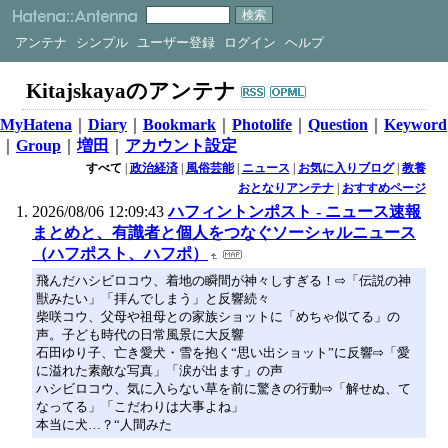
アンテナ
シンプル
ユーザー登録
ログイン
ヘルプ
Kitajskayaのアンテナ
MyHatena
｜
Diary
｜
Bookmark
｜
Photolife
｜
Question
｜
Keyword
｜
Group
｜
増田
｜
アカウント設定
すべて
|
政治経済
|
風俗芸能
|
ニュース
|
お気に入りブログ
|
教養
おとなりアンテナ
|
おすすめページ
2026/08/06 12:09:43
ハフィントンポスト - ニュース速報
まとめと、有識者と個人をつなぐソーシャルニュース
（ハフポスト、ハフポ）
飛んだハシビロコウ、着地の瞬間が神々しすぎる！⇨「伝説の神
獣みたい」「拝んでしまう」と反響続々
柴咲コウ、父母や祖母との家族ショットに「めちゃ似てる」の
声。子ども時代の日常風景に大反響
石田ゆり子、亡き愛犬・雪を抱く“思い出ショット”に反響⇨「愛
に溢れた素敵な写真」「涙が出ます」の声
ハシビロコウ、気に入らない草を前に驚きの行動⇨「解せぬ、て
なってる」「こだわりは大事よね」
本当に犬…？“人間みた