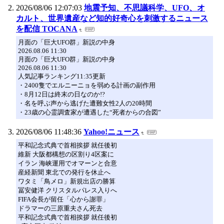
2026/08/06 12:07:03
地震予知、不思議科学、UFO、オ
カルト、世界遺産など知的好奇心を刺激するニュース
を配信 TOCANA
月面の「巨大UFO群」新説の中身
2026.08.06 11:30
月面の「巨大UFO群」新説の中身
2026.08.06 11:30
人気記事ランキング11:35更新
・2400隻でエルニーニョを弱める計画の副作用
・8月12日は終末の日なのか!?
・名を呼ぶ声から逃げた遭難女性2人の20時間
・23歳の心霊調査家が遭遇した“死者からの合図”
2026/08/06 11:48:36
Yahoo!ニュース
平和記念式典で首相挨拶 就任後初
維新 大阪都構想の区割り4区案に
イラン 海峡運用でオマーンと合意
産経新聞 東北での発行を休止へ
ワタミ「鳥メロ」新規出店の勝算
冨安健洋 クリスタルパレス入りへ
FIFA会長が留任「心から謝罪」
ドラマーの三原重夫さん死去
平和記念式典で首相挨拶 就任後初