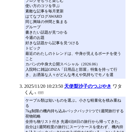
ブログをもっと楽しむ
使い方のコツを学ぶ
素敵な記事を毎月更新
はてなブログAWARD
同じ興味の仲間と集まる
グループ
書きたい話題が見つかる
今週のお題
好きな話題から記事を見つける
トピック
最近のわたしのトレンドは、中身が見えるポーチを使う
こと
カバンの中身大公開スペシャル（2026.06）
入院時に雑誌GINZA「日用品と部屋」特集を持って行
き、お洒落な人々がどんな考えや気持ちでモノを選
2025/11/20 10:23:50
天使梨沙子のつぶやき
ワタ
くん
ケーブル類は短いものを選ぶ。小さな軽量化を積み重ね
る
7kg制限の機内持ち込みバックパック1つで1週間旅行する
荷物戦略
全持ち物リスト付き 先週6泊8日の旅行から帰ってきた。
自分は1週間程度の旅行にスーツケースを使わず、機内持