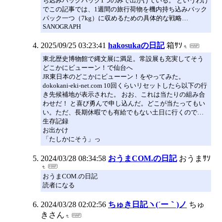
ち込みバックパック1つのみで出かけている。 というわけ
でこの記事では、1週間の旅行荷物を機内持ち込みバック
パック一つ（7kg）に収めるための具体的な戦略…
SANOGRAPH
2025/09/25 03:23:41
hakosukaの日記
箱ｻｿ
東北歴史博物館で縄文展に満足。常設展も充実してそう
どこかにビューーン！で仙台へ
JR東日本のどこかにビューーン！をやってみた。
dokokani-eki-net.com 10回くらいリセットしたら以下の行
き先候補地が表示された。 おお、これは当たりの組み合
わせだ！ と喜び勇んで申し込んだ。どこが当たってもい
い。ただ、長期休暇でも有給でもない土日に行くので…
生存記録
お出かけ
「たしかにそう」っ
2024/03/28 08:34:58
おうまCOM.の日記
おうまｻｿ
おうまCOM.の日記
読者になる
2024/03/28 02:02:56
ちゅき日記ヽ(´ー｀)ノ
ちゅ
きさん