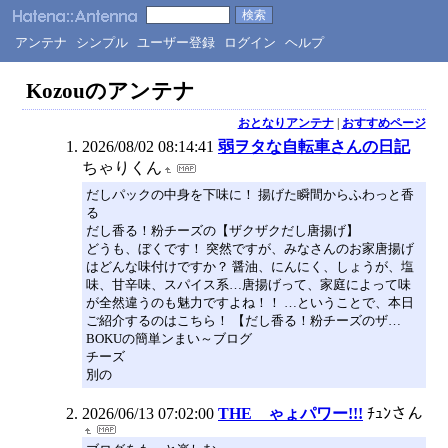
アンテナ
シンプル
ユーザー登録
ログイン
ヘルプ
Kozouのアンテナ
おとなりアンテナ
|
おすすめページ
2026/08/02 08:14:41
弱ヲタな自転車さんの日記
ちゃりくん
だしパックの中身を下味に！ 揚げた瞬間からふわっと香
る
だし香る！粉チーズの【ザクザクだし唐揚げ】
どうも、ぼくです！ 突然ですが、みなさんのお家唐揚げ
はどんな味付けですか？ 醤油、にんにく、しょうが、塩
味、甘辛味、スパイス系…唐揚げって、家庭によって味
が全然違うのも魅力ですよね！！ …ということで、本日
ご紹介するのはこちら！ 【だし香る！粉チーズのザ…
BOKUの簡単ンまい～ブログ
チーズ
別の
2026/06/13 07:02:00
THE ゃょパワー!!!
ﾁｭﾝさん