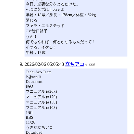
今日、必要な分をとるだけだ。
べつに苦労はしねぇよ
年齢：18歳／身長：178cm／体重：62kg
閉じる
ファラ・エルステッド
CV:皆口裕子
うん！
何でもやれば、何とかなるもんだって！
イケる、イケる！
年齢：17歳
2026/02/06 05:05:43
立ちアコ
Tachi Aco Team
ls@aco.li
Document
FAQ
マニュアル (#20x)
マニュアル (#170)
マニュアル (#150)
マニュアル (#103)
1/01
BBS
11/26
うさだ立ちアコ
Download