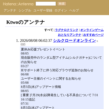
アンテナ
シンプル
ユーザー登録
ログイン
ヘルプ
Ktwoのアンテナ
すべて
|
ラグナロクリンク
|
オンラインゲーム
おとなりアンテナ
|
おすすめページ
2026/08/08 06:02:37
シルクロードオンライン
夏休み応援プレゼントイベント
08/05
現在販売中のランダム型アイテム(シルクガチャ)について
のお知らせ
03/27
IEサポート終了に伴う対応ブラウザ追加のお知らせ
06/08
ユーザー主催のイベントに関するお知らせ
05/08
8月5日(水)アップデート情報
08/05
[ 重要 ]7月29(水)以降発生している不具合について 7/31
16:15追記
07/31
8月5日(水)アップデート