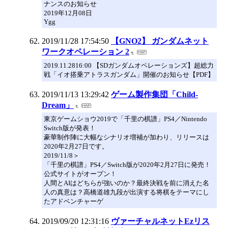
ナンスのお知らせ
2019年12月08日
Ygg
2019/11/28 17:54:50
【GNO2】 ガンダムネット
ワークオペレーション 2
2019.11.2816:00 【SDガンダムオペレーションズ】超総力
戦「イオ搭乗アトラスガンダム」開催のお知らせ【PDF】
2019/11/13 13:29:42
ゲーム製作集団「Child-
Dream」
東京ゲームショウ2019で「千里の棋譜」PS4／Nintendo
Switch版が発表！
豪華制作陣に大幅なシナリオ増補が加わり、リリースは
2020年2月27日です。
2019/11/8＞
「千里の棋譜」PS4／Switch版が2020年2月27日に発売！
公式サイトがオープン！
人間とAIはどちらが強いのか？最終決戦を前に消えた名
人の真意は？高橋道雄九段が出演する将棋をテーマにし
たアドベンチャーゲ
2019/09/20 12:31:16
ヴァーチャルネットEzリス