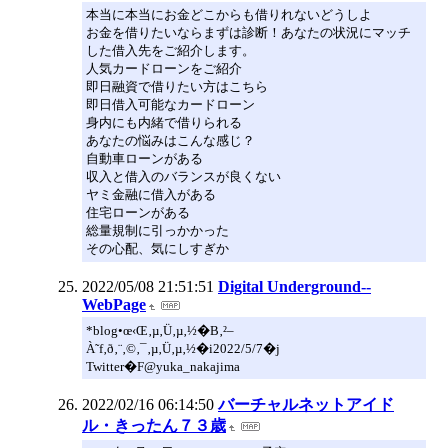
本当に本当にお金どこからも借りれないどうしよ
お金を借りたいならまずは診断！あなたの状況にマッチ
した借入先をご紹介します。
人気カードローンをご紹介
即日融資で借りたい方はこちら
即日借入可能なカードローン
身内にも内緒で借りられる
あなたの悩みはこんな感じ？
自動車ローンがある
収入と借入のバランスが良くない
ヤミ金融に借入がある
住宅ローンがある
総量規制に引っかかった
その心配、気にしすぎか
2022/05/08 21:51:51
Digital Underground--
WebPage
*blog•œ‹Œ‚µ‚Ü‚µ‚½�B‚²–
À˜f‚ð‚¨‚©‚¯‚µ‚Ü‚µ‚½�i2022/5/7�j
Twitter�F@yuka_nakajima
2022/02/16 06:14:50
バーチャルネットアイド
ル・きったん７３歳