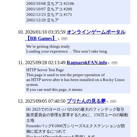
2003/10/08 立ちアコ #210b
2003/10/07 立ちアコ #200
2002/12/23 立ちアコ #171
2002/12/20 立ちア
2026/01/10 03:35:59
オンラインゲームポータル
【BB Games】
We’re getting things ready
Loading your experience… This won’t take long.
2025/09/28 02:13:49
RagnarokFAN.info
HTTP Server Test Page
This page is used to test the proper operation of
an HTTP server after it has been installed on a Rocky Linux
system.
If you can read this page, it means
2025/09/05 07:40:50
プリたんの見る夢
H1 2025でのヨーロッパの10の最大のフィンテック取引
販売委員会の管理を変革するために、150万ユーロの駆動
土地
Fernrideバッグ€1800万シリーズAエクステンションが防
御に拡大するにつれて
FlowboxはDreamInfluenceを取得します