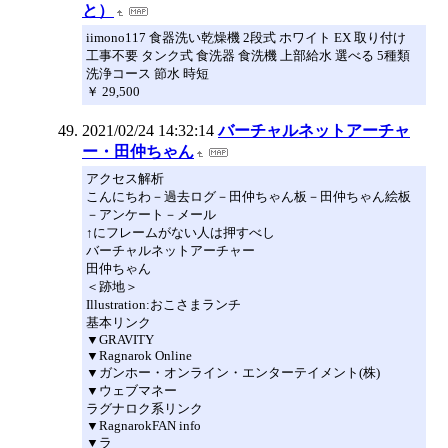
と）
iimono117 食器洗い乾燥機 2段式 ホワイト EX 取り付け
工事不要 タンク式 食洗器 食洗機 上部給水 選べる 5種類
洗浄コース 節水 時短
￥ 29,500
2021/02/24 14:32:14
バーチャルネットアーチャ
ー・田仲ちゃん
アクセス解析
こんにちわ－過去ログ－田仲ちゃん板－田仲ちゃん絵板
－アンケート－メール
↑にフレームがない人は押すべし
バーチャルネットアーチャー
田仲ちゃん
＜跡地＞
Illustration:おこさまランチ
基本リンク
▼GRAVITY
▼Ragnarok Online
▼ガンホー・オンライン・エンターテイメント(株)
▼ウェブマネー
ラグナロク系リンク
▼RagnarokFAN info
▼ラ