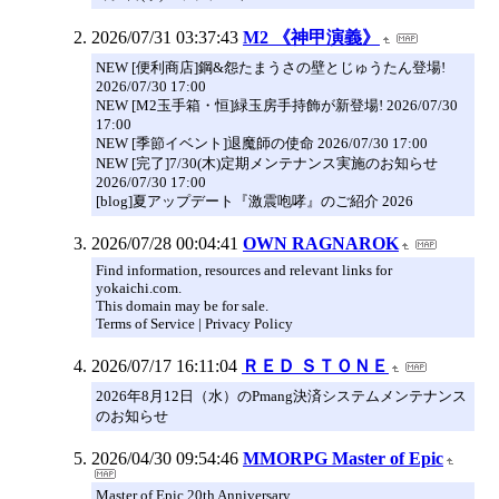
2026/07/31 03:37:43
M2 《神甲演義》
NEW [便利商店]鋼&怨たまうさの壁とじゅうたん登場!
2026/07/30 17:00
NEW [M2玉手箱・恒]緑玉房手持飾が新登場! 2026/07/30
17:00
NEW [季節イベント]退魔師の使命 2026/07/30 17:00
NEW [完了]7/30(木)定期メンテナンス実施のお知らせ
2026/07/30 17:00
[blog]夏アップデート『激震咆哮』のご紹介 2026
2026/07/28 00:04:41
OWN RAGNAROK
Find information, resources and relevant links for
yokaichi.com.
This domain may be for sale.
Terms of Service | Privacy Policy
2026/07/17 16:11:04
ＲＥＤ ＳＴＯＮＥ
2026年8月12日（水）のPmang決済システムメンテナンス
のお知らせ
2026/04/30 09:54:46
MMORPG Master of Epic
Master of Epic 20th Anniversary