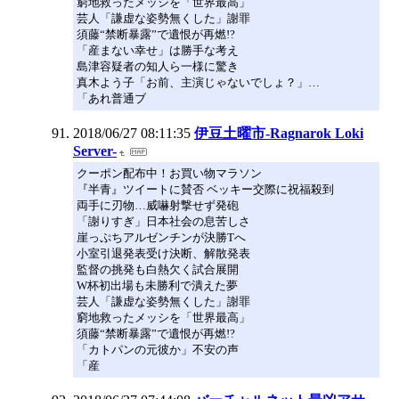
窮地救ったメッシを「世界最高」
芸人「謙虚な姿勢無くした」謝罪
須藤“禁断暴露”で遺恨が再燃!?
「産まない幸せ」は勝手な考え
島津容疑者の知人ら一様に驚き
真木よう子「お前、主演じゃないでしょ？」…
「あれ普通ブ
2018/06/27 08:11:35
伊豆土曜市-Ragnarok Loki
Server-
クーポン配布中！お買い物マラソン
『半青』ツイートに賛否 ベッキー交際に祝福殺到
両手に刃物…威嚇射撃せず発砲
「謝りすぎ」日本社会の息苦しさ
崖っぷちアルゼンチンが決勝Tへ
小室引退発表受け決断、解散発表
監督の挑発も白熱欠く試合展開
W杯初出場も未勝利で潰えた夢
芸人「謙虚な姿勢無くした」謝罪
窮地救ったメッシを「世界最高」
須藤“禁断暴露”で遺恨が再燃!?
「カトパンの元彼か」不安の声
「産