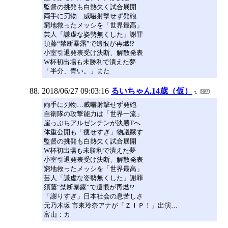
監督の挑発も白熱欠く試合展開
両手に刃物…威嚇射撃せず発砲
窮地救ったメッシを「世界最高」
芸人「謙虚な姿勢無くした」謝罪
須藤“禁断暴露”で遺恨が再燃!?
小室引退発表受け決断、解散発表
W杯初出場も未勝利で潰えた夢
「半分、青い。」また
2018/06/27 09:03:16
るいちゃん14歳（仮）
両手に刃物…威嚇射撃せず発砲
自衛隊の攻撃能力は「世界一流」
崖っぷちアルゼンチンが決勝Tへ
体重公開も「痩せすぎ」物議醸す
監督の挑発も白熱欠く試合展開
W杯初出場も未勝利で潰えた夢
小室引退発表受け決断、解散発表
窮地救ったメッシを「世界最高」
芸人「謙虚な姿勢無くした」謝罪
須藤“禁断暴露”で遺恨が再燃!?
「謝りすぎ」日本社会の息苦しさ
元乃木坂 市來玲奈アナが「ＺＩＰ！」出演…
富山：カ