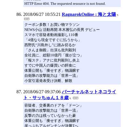
HTTP Error 404. The requested resource is not found.
2018/06/27 10:55:21
RagnarokOnline : 海と太陽
クーポン多数！お買い物マラソン
NEWS小山 活動再開 本木雅弘の長男 デビュー
スマホで容疑者動画撮影し110番
「4億なら現金ですぐに払うから」
西野氏“川島外し”に踏み切るか
「さんま御殿」出演も批判殺到
全社員に、総額10億円「腹が立つ」
「報ステ」アナに批判殺到し炎上
すでに中国人の爆買いの餌食に
体重公開も「痩せすぎ」物議醸す
自衛隊の攻撃能力は「世界一流」
小室引退発表受け決断、解散
2018/06/27 09:37:06
バーチャルネットネコライ
ト・サッちゅん１８歳
容疑者、交番裏のドアを「ドーン」
自衛隊の攻撃能力は「世界一流」
反撃の力は残っていなかった豪
体重公開も「痩せすぎ」物議醸す
崖っぷちアルゼンチンが決勝Tへ