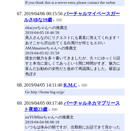
If you think this is a server error, please contact the webm
2019/04/06 00:15:56
バーチャルマイペースガー
ルさゆな19歳
rikacyuちゃんへの推薦文
2019-04-05 18:46:59
美人さんなのにリクエストにも素直に答えてくれます！
あそこから沢山出てくる白濁汁が何ともエロい
AMAImarronちゃんへの推薦文
2019-04-05 02:35:59
彼女の魅力を多々書いてきましたが、久々にゆっくり話
すと本当に楽しくてあっという間に時間がすぎ、魅力に
富んだお勧めの女性だと改めて再認識しました。最近は
色ぽさ
2019/04/05 14:11:40
R.M.C
Go http://home.big.or.jp/
2019/04/05 00:17:48
バーチャルネカマプリース
ト夜姫23歳
nnYUMInnちゃんへの推薦文
2019-04-04 08:08:19
いつもは休みの朝ですが、出勤前にお話できて良かった