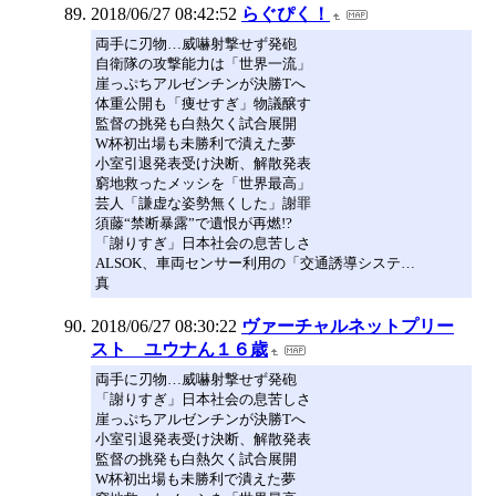
2018/06/27 08:42:52
らぐぴく！
両手に刃物…威嚇射撃せず発砲
自衛隊の攻撃能力は「世界一流」
崖っぷちアルゼンチンが決勝Tへ
体重公開も「痩せすぎ」物議醸す
監督の挑発も白熱欠く試合展開
W杯初出場も未勝利で潰えた夢
小室引退発表受け決断、解散発表
窮地救ったメッシを「世界最高」
芸人「謙虚な姿勢無くした」謝罪
須藤“禁断暴露”で遺恨が再燃!?
「謝りすぎ」日本社会の息苦しさ
ALSOK、車両センサー利用の「交通誘導システ…
真
2018/06/27 08:30:22
ヴァーチャルネットプリー
スト ユウナん１６歳
両手に刃物…威嚇射撃せず発砲
「謝りすぎ」日本社会の息苦しさ
崖っぷちアルゼンチンが決勝Tへ
小室引退発表受け決断、解散発表
監督の挑発も白熱欠く試合展開
W杯初出場も未勝利で潰えた夢