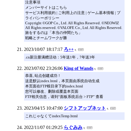
注意事項
メンバーサイトはこちら
サービス利用規約 | ご利用上の注意 | ゲーム基本情報 | プ
ライバシーポリシー
Copyright ©GOP Co., Ltd. All Rights Reserved. ©NEOWIZ
All Rights reserved. ©VALOFE Co., Ltd. All Rights Reserved.
旅をするのは「本当の仲間たち」
戦略とチームワークが勝
2023/10/07 18:17:17
ろ++
.cn新注册满赠活动：5年送1年，7年送3年
2023/07/02 23:26:06
King of Wands
恭喜, 站点创建成功！
这是默认index.html，本页面由系统自动生成
本页面在FTP根目录下的index.html
您可以修改、删除或覆盖本页面
FTP相关信息，请到“面板系统后台 > FTP” 查看
2023/04/15 10:47:00
シフトアップネット
これじゃなくてindexTemp.html
2022/11/07 01:29:25
らぐみみ