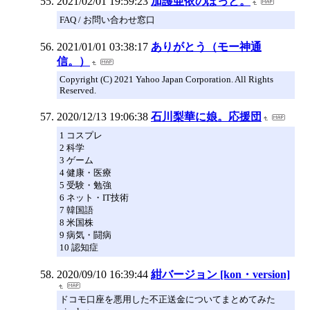
2021/02/01 19:59:23
加護亜依のぽっと。
FAQ / お問い合わせ窓口
2021/01/01 03:38:17
ありがとう（モー神通
信。）
Copyright (C) 2021 Yahoo Japan Corporation. All Rights
Reserved.
2020/12/13 19:06:38
石川梨華に娘。応援団
1 コスプレ
2 科学
3 ゲーム
4 健康・医療
5 受験・勉強
6 ネット・IT技術
7 韓国語
8 米国株
9 病気・闘病
10 認知症
2020/09/10 16:39:44
紺バージョン [kon・version]
ドコモ口座を悪用した不正送金についてまとめてみた