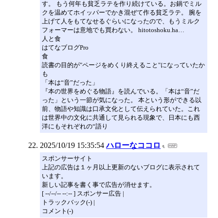
す。 もう何年も貧乏ラテを作り続けている。お鍋でミル
クを温めてホイッパーでかき混ぜて作る貧乏ラテ。 腕を
上げて人をもてなせるぐらいになったので、もうミルク
フォーマーは意地でも買わない。 hitotoshoku.ha…
人と食
はてなブログPro
食
読書の目的が"ページをめくり終えること"になっていたか
も
「本は“音”だった」
『本の世界をめぐる物語』を読んでいる。「本は“音”だ
った」という一節が気になった。 本という形ができる以
前、物語や知識は口承文化として伝えられていた。これ
は世界中の文化に共通して見られる現象で、日本にも西
洋にもそれぞれの“語り
2025/10/19 15:35:54
ハローなココロ
スポンサーサイト
上記の広告は１ヶ月以上更新のないブログに表示されて
います。
新しい記事を書く事で広告が消せます。
[ --/--/-- --:-- ] スポンサー広告 |
トラックバック(-) |
コメント(-)