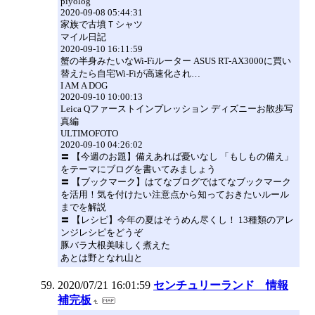
piyolog
2020-09-08 05:44:31
家族で古墳Ｔシャツ
マイル日記
2020-09-10 16:11:59
蟹の半身みたいなWi-Fiルーター ASUS RT-AX3000に買い
替えたら自宅Wi-Fiが高速化され…
I AM A DOG
2020-09-10 10:00:13
Leica Qファーストインプレッション ディズニーお散歩写
真編
ULTIMOFOTO
2020-09-10 04:26:02
〓 【今週のお題】備えあれば憂いなし 「もしもの備え」
をテーマにブログを書いてみましょう
〓 【ブックマーク】はてなブログではてなブックマーク
を活用！気を付けたい注意点から知っておきたいルール
までを解説
〓 【レシピ】今年の夏はそうめん尽くし！ 13種類のアレ
ンジレシピをどうぞ
豚バラ大根美味しく煮えた
あとは野となれ山と
2020/07/21 16:01:59
センチュリーランド 情報
補完板