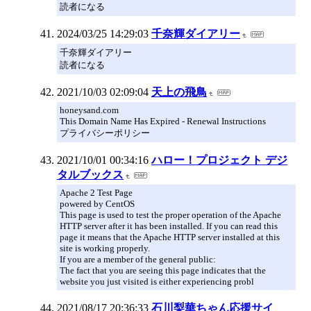
読者になる
2024/03/25 14:29:03
千奈輝ダイアリー
千奈輝ダイアリー
読者になる
2021/10/03 02:09:04
天上の飛鳥
honeysand.com
This Domain Name Has Expired - Renewal Instructions
プライバシーポリシー
2021/10/01 00:34:16
ハロー！プロジェクト デジ
タルブックス
Apache 2 Test Page
powered by CentOS
This page is used to test the proper operation of the Apache
HTTP server after it has been installed. If you can read this
page it means that the Apache HTTP server installed at this
site is working properly.
If you are a member of the general public:
The fact that you are seeing this page indicates that the
website you just visited is either experiencing probl
2021/08/17 20:36:33
石川梨華ちゃん応援サイ