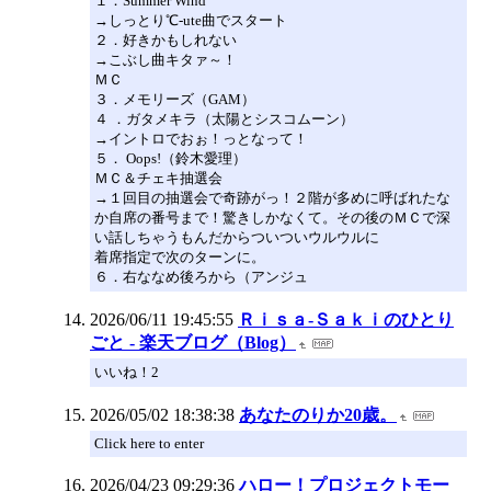
１．Summer Wind
→しっとり℃-ute曲でスタート
２．好きかもしれない
→こぶし曲キタァ～！
ＭＣ
３．メモリーズ（GAM）
４ ．ガタメキラ（太陽とシスコムーン）
→イントロでおぉ！っとなって！
５． Oops!（鈴木愛理）
ＭＣ＆チェキ抽選会
→１回目の抽選会で奇跡がっ！２階が多めに呼ばれたな
か自席の番号まで！驚きしかなくて。その後のＭＣで深
い話しちゃうもんだからついついウルウルに
着席指定で次のターンに。
６．右ななめ後ろから（アンジュ
2026/06/11 19:45:55
Ｒｉｓａ‐Ｓａｋｉのひとり
ごと - 楽天ブログ（Blog）
いいね！2
2026/05/02 18:38:38
あなたのりか20歳。
Click here to enter
2026/04/23 09:29:36
ハロー！プロジェクトモー