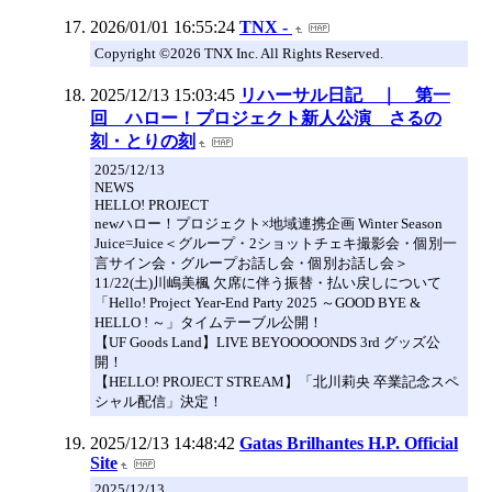
2026/01/01 16:55:24
TNX -
Copyright ©2026 TNX Inc. All Rights Reserved.
2025/12/13 15:03:45
リハーサル日記 ｜ 第一
回 ハロー！プロジェクト新人公演 さるの
刻・とりの刻
2025/12/13
NEWS
HELLO! PROJECT
newハロー！プロジェクト×地域連携企画 Winter Season
Juice=Juice＜グループ・2ショットチェキ撮影会・個別一
言サイン会・グループお話し会・個別お話し会＞
11/22(土)川嶋美楓 欠席に伴う振替・払い戻しについて
「Hello! Project Year-End Party 2025 ～GOOD BYE &
HELLO ! ～」タイムテーブル公開！
【UF Goods Land】LIVE BEYOOOOONDS 3rd グッズ公
開！
【HELLO! PROJECT STREAM】「北川莉央 卒業記念スペ
シャル配信」決定！
2025/12/13 14:48:42
Gatas Brilhantes H.P. Official
Site
2025/12/13