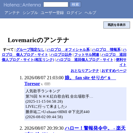
アンテナ
シンプル
ユーザー登録
ログイン
ヘルプ
既読を非表示
Lovemaricのアンテナ
すべて
|
グループ指定なし
|
ハロプロ オフィシャル系
|
ハロプロ 情報系
|
ハ
ロプロ 個人ブログ・サイト
|
ハロプロ以外
|
フットサル関連
|
ハロプロ 巡回
個人ブログ・サイト(相互リンク)
|
ハロプロ 巡回個人ブログ・サイト
|
便利サ
イト
おとなりアンテナ
|
おすすめページ
2026/08/07 21:03:00
娘。 fan site せりか’ｓ
Toresor
人気歌手ランキング
第76回 ＮＨＫ紅白歌合戦 全出場歌手…
(2025-11-15 04:58:28)
LIVEに行って来ました♪
勝井祐二×U-zhaan×HIMI ＠下北沢440
(2026-08-02 09:44:58)
2026/08/07 20:39:30
ハロー！警報発令中。 - 楽天