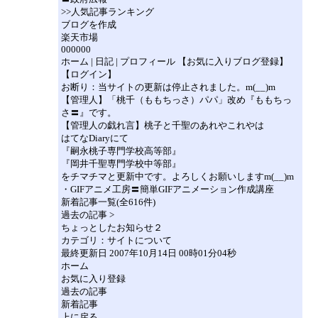
>>人気記事ランキング
ブログを作成
楽天市場
000000
ホーム | 日記 | プロフィール 【お気に入りブログ登録】
【ログイン】
お断り：当サイトの更新は停止されました。m(__)m
【管理人】「桃千（ももちっさ）パパ」改め『ももちっ
さ〓』です。
【管理人の戯れ言】桃子と千聖のあれやこれやは
はてなDiaryにて
『嗣永桃子専門学校高等部』
『岡井千聖専門学校中等部』
をチマチマと更新中です。よろしくお願いしますm(__)m
・GIFアニメ工房〓簡単GIFアニメーション作成講座
新着記事一覧(全616件)
過去の記事 >
ちょっとしたお知らせ２
カテゴリ：サイトについて
最終更新日 2007年10月14日 00時01分04秒
ホーム
お気に入り登録
過去の記事
新着記事
上に戻る