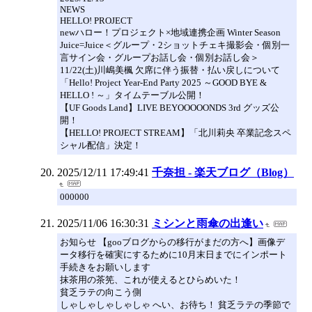
NEWS
HELLO! PROJECT
newハロー！プロジェクト×地域連携企画 Winter Season
Juice=Juice＜グループ・2ショットチェキ撮影会・個別一
言サイン会・グループお話し会・個別お話し会＞
11/22(土)川嶋美楓 欠席に伴う振替・払い戻しについて
「Hello! Project Year-End Party 2025 ～GOOD BYE &
HELLO ! ～」タイムテーブル公開！
【UF Goods Land】LIVE BEYOOOOONDS 3rd グッズ公
開！
【HELLO! PROJECT STREAM】「北川莉央 卒業記念スペ
シャル配信」決定！
2025/12/11 17:49:41
千奈担 - 楽天ブログ（Blog）
000000
2025/11/06 16:30:31
ミシンと雨傘の出逢い
お知らせ 【gooブログからの移行がまだの方へ】画像デ
ータ移行を確実にするために10月末日までにインポート
手続きをお願いします
抹茶用の茶筅、これが使えるとひらめいた！
貧乏ラテの向こう側
しゃしゃしゃしゃしゃ へい、お待ち！ 貧乏ラテの季節で