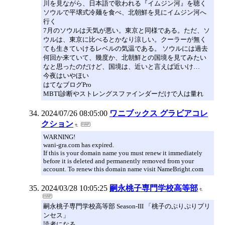
川を見ながら、日本語で歌われる『イムジン河』を聴く
ソウルで平壌式冷麺を食べ、北朝鮮を見にイムジン河へ
行く
7月のソウルは天気が悪い。東京と同様である。ただ、ソ
ウルは、東京に比べるとかなり涼しい。クーラーが無く
ても生きていけるレベルの気温である。 ソウルには過去
何回か来ていて、幾度か、北朝鮮との国境を見てみたい
なと思ったのだけど、国境は、近いと言えば近いけ…
今夜はいやほい
はてなブログPro
MBTI診断やストレングスファインダーだけで人は量れ
2024/07/26 08:05:00
ワニブックス グラビアコレ
クション
WARNING!
wani-gra.com has expired.
If this is your domain name you must renew it immediately
before it is deleted and permanently removed from your
account. To renew this domain name visit NameBright.com
2024/03/28 10:05:25
嗣永桃子専門学校高等部
嗣永桃子専門学校高等部 Season-III 「桃子のぷりぷりプリ
ンセス」
読者になる