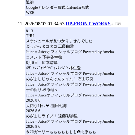
追加
Googleカレンダー形式iCalendar形式
WEB
2026/08/07 01:34:53
UP-FRONT WORKS
8.13
THU
スケジュールが見つかりませんでした
楽しかっタコタコ 工藤由愛
Juice＝Juiceオフィシャルブログ Powered by Ameba
コメント 下井谷幸穂
8月6日 広本瑠璃
ﾒｻﾞﾏｼｼﾞｬﾝｹﾝｼﾞｬﾝｹﾝﾎﾟﾝ 林仁愛
Juice＝Juiceオフィシャルブログ Powered by Ameba
めざましじゃんけんタイム！ 石山咲良
Juice＝Juiceオフィシャルブログ Powered by Ameba
千の祈り 段原瑠々
Juice＝Juiceオフィシャルブログ Powered by Ameba
2026.8.6
大切な1日⸜❤︎⸝窪田七海
2026.8.6
めざましライブ！ 遠藤彩加里
Juice＝Juiceオフィシャルブログ Powered by Ameba
2026.8.6
令和ガーリーももももももも☘️北原もも