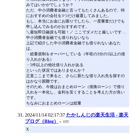
みてはいかがでしょうか？
ただ、中小消費者金融と言ってもたくさんあるので、特
におすすめの会社を3つだけ厳選してみました。
もし、本当にお金にお困りでしたら、一度審査だけでも
申し込んでみるのがおすすめです。
＼最短即日融資も可能！／ ここでダメだと厳しいです…
中小消費者金融でも借りれないなら
上記で紹介した中小消費者金融でも借りれないあなた
は、
・総量規制をオーバーしている（年収の3分の1以上の借
り入れがある）
・5件以上の他社借り入れがある
といった状況ではありませんか？
正直ここまで来ると、さらに新たな借り入れ先を探すの
はかなり困難です。
そのため、今後はおまとめローン（借換ローン）で借り
入れを一本化し、金利を安くすることを考えた方が良い
です。
ちなみにおまとめローンは総量
2024/11/14 02:17:37
たかしんじの楽天生活 - 楽天
ブログ（Blog）
X