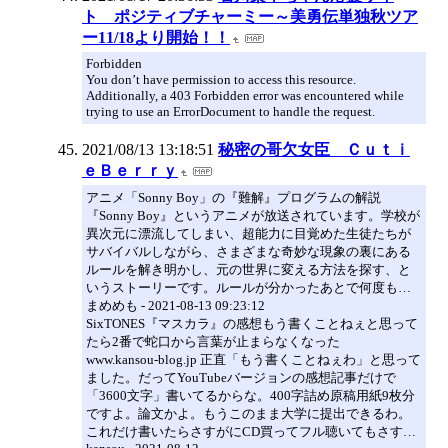
ト ポジティブチャーミー～美勇伝単独秋ツア
ー11/18より開始！！
Forbidden
You don’t have permission to access this resource.
Additionally, a 403 Forbidden error was encountered while
trying to use an ErrorDocument to handle the request.
2021/08/13 13:18:51
秘密の哥欠女臣 Ｃｕｔｉ
ｅＢｅｒｒｙ
アニメ「Sonny Boy」の『難解』プログラムの解説
『Sonny Boy』というアニメが放送されています。学校が
異次元に漂流してしまい、超能力に目覚めた生徒たちが
サバイバルしながら、さまざまな奇妙な現象の裏にある
ルールを解き明かし、元の世界に変える方法を探す、と
いうストーリーです。ルールが分かったあとで何度も…
まめめも - 2021-08-13 09:23:12
SixTONES『マスカラ』の感想もう書くことねぇと思って
たら2番で蛇口から言葉が止まらなくなった
www.kansou-blog.jp 正直「もう書くことねぇわ」と思って
ました。だってYouTubeバージョンの感想記事だけで
「3600文字」書いてるからな。400字詰め原稿用紙9枚分
ですよ。論文かよ。もうこのまま大学に提出できるわ。
これだけ書いたらさすがにCD買ってフル聴いてもさす…