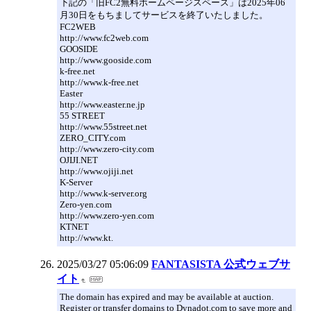
下記の「旧FC2無料ホームページスペース」は2025年06
月30日をもちましてサービスを終了いたしました。
FC2WEB
http://www.fc2web.com
GOOSIDE
http://www.gooside.com
k-free.net
http://www.k-free.net
Easter
http://www.easter.ne.jp
55 STREET
http://www.55street.net
ZERO_CITY.com
http://www.zero-city.com
OJIJI.NET
http://www.ojiji.net
K-Server
http://www.k-server.org
Zero-yen.com
http://www.zero-yen.com
KTNET
http://www.kt.
2025/03/27 05:06:09
FANTASISTA 公式ウェブサ
イト
The domain has expired and may be available at auction.
Register or transfer domains to Dynadot.com to save more and