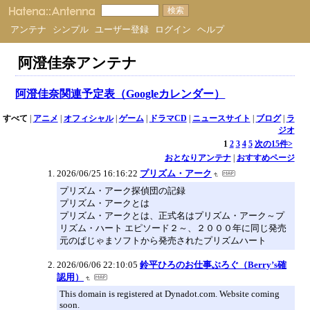
アンテナ
シンプル
ユーザー登録
ログイン
ヘルプ
阿澄佳奈アンテナ
阿澄佳奈関連予定表（Googleカレンダー）
すべて
|
アニメ
|
オフィシャル
|
ゲーム
|
ドラマCD
|
ニュースサイト
|
ブログ
|
ラ
ジオ
1
2
3
4
5
次の15件>
おとなりアンテナ
|
おすすめページ
2026/06/25 16:16:22
プリズム・アーク
プリズム・アーク探偵団の記録
プリズム・アークとは
プリズム・アークとは、正式名はプリズム・アーク～プ
リズム・ハート エピソード２～、２０００年に同じ発売
元のぱじゃまソフトから発売されたプリズムハート
2026/06/06 22:10:05
鈴平ひろのお仕事ぶろぐ（Berry’s確
認用）
This domain is registered at Dynadot.com. Website coming
soon.