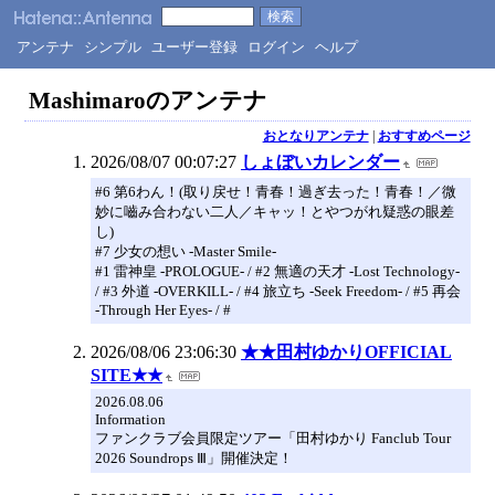
アンテナ
シンプル
ユーザー登録
ログイン
ヘルプ
Mashimaroのアンテナ
おとなりアンテナ
|
おすすめページ
2026/08/07 00:07:27
しょぼいカレンダー
#6 第6わん！(取り戻せ！青春！過ぎ去った！青春！／微
妙に嚙み合わない二人／キャッ！とやつがれ疑惑の眼差
し)
#7 少女の想い -Master Smile-
#1 雷神皇 -PROLOGUE- / #2 無適の天才 -Lost Technology-
/ #3 外道 -OVERKILL- / #4 旅立ち -Seek Freedom- / #5 再会
-Through Her Eyes- / #
2026/08/06 23:06:30
★★田村ゆかりOFFICIAL
SITE★★
2026.08.06
Information
ファンクラブ会員限定ツアー「田村ゆかり Fanclub Tour
2026 Soundrops Ⅲ」開催決定！