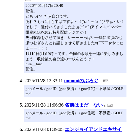
2026年01月17日20:49
配信。
どもっ(*^･ｪ･)ﾉ自分です。
あれ？もう1月も半ばですよ～ヾ(´ω｀＝´ω｀)ﾉ早ぁ～い！
そして、近付いてきましたよぉ(=ﾟωﾟ)アイマスメンバー
限定MOIW2025特別配信ラジオが！
先日収録をさせて頂き、いーーーっぱい一緒に出演の七
瀬つむぎさんとお話しさせて頂きましたv(￣∇￣)vやった
ぁーー！！！
1月19日(月)19時～です。合同の余韻を一緒に楽しみまし
ょう！収録後の自分達の一枚をどうぞ！
hira__hiro
配信。
2025/11/28 12:33:11
tomomiのぶろぐ
gooメール / gooID（goo決済） / goo住宅・不動産 / GOLF
me!
2025/11/28 11:06:36
名前はまだ ない
gooメール / gooID（goo決済） / goo住宅・不動産 / GOLF
me!
2025/11/28 01:39:05
エンジョイアンドエキサイ