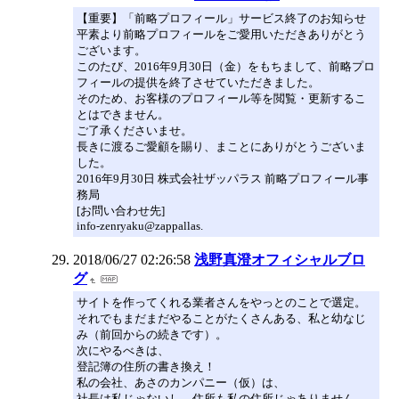
【重要】「前略プロフィール」サービス終了のお知らせ
平素より前略プロフィールをご愛用いただきありがとう
ございます。
このたび、2016年9月30日（金）をもちまして、前略プロ
フィールの提供を終了させていただきました。
そのため、お客様のプロフィール等を閲覧・更新するこ
とはできません。
ご了承くださいませ。
長きに渡るご愛顧を賜り、まことにありがとうございま
した。
2016年9月30日 株式会社ザッパラス 前略プロフィール事
務局
[お問い合わせ先]
info-zenryaku@zappallas.
2018/06/27 02:26:58
浅野真澄オフィシャルブロ
グ
サイトを作ってくれる業者さんをやっとのことで選定。
それでもまだまだやることがたくさんある、私と幼なじ
み（前回からの続きです）。
次にやるべきは、
登記簿の住所の書き換え！
私の会社、あさのカンパニー（仮）は、
社長は私じゃないし、住所も私の住所じゃありません。