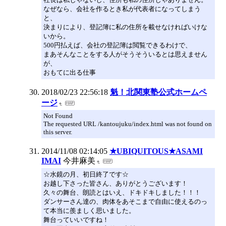
なぜなら、会社を作るとき私が代表者になってしまう
と、
決まりにより、登記簿に私の住所を載せなければいけな
いから。
500円払えば、会社の登記簿は閲覧できるわけで、
まあそんなことをする人がそうそういるとは思えません
が、
おもてに出る仕事
2018/02/23 22:56:18
魁！北関東塾公式ホームペ
ージ
Not Found
The requested URL /kantoujuku/index.html was not found on
this server.
2014/11/08 02:14:05
★UBIQUITOUS★ASAMI
IMAI
今井麻美
☆水鏡の月、初日終了です☆
お越し下さった皆さん、ありがとうございます！
久々の舞台、朗読とはいえ、ドキドキしました！！！
ダンサーさん達の、肉体をあそこまで自由に使えるのっ
て本当に羨ましく思いました。
舞台っていいですね！