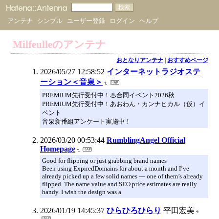
アンテナ
シンプル
ユーザー登録
ログイン
ヘルプ
Milfeulleのアンテナ
おとなりアンテナ
|
おすすめページ
2026/05/27 12:58:52
インターネットラジオステ
ーション＜音泉＞
PREMIUM先行受付中！♨合同イベント2026秋
PREMIUM先行受付中！あおわん・カンナヒカル（仮）イ
ベント
音泉新番組アンケート実施中！
2026/03/20 00:53:44
RumblingAngel Official
Homepage
Good for flipping or just grabbing brand names
Been using ExpiredDomains for about a month and I’ve
already picked up a few solid names — one of them’s already
flipped. The name value and SEO price estimates are really
handy. I wish the design was a
2026/01/19 14:45:37
ひらひろひらり
平田宏美