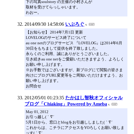
下の写真soulstory の主催の小村さんが
取材を受けてらっしゃいます。
わおー。
2014/09/30 14:58:06
いぶろぐ
【お知らせ】 2014年7月1日 更新
LOVELOGのサービス終了について
au one netのブログサービス 『LOVELOG』は2014年6月
30日をもちまして提供を終了致しました。
永らくのご利用、誠にありがとうございました。
引き続きau one netをご愛顧いただきますよう、よろしく
お願い申し上げます。
※お手数ではございますが、新ブログにて閲覧の皆さま
向けにブログURL変更等をご周知いただけますよう、お
願い申し上げます。
お問合せ
2012/05/01 01:23:35
たかはし智秋オフィシャル
ブログ「Chiaking」Powered by Ameba
May 01, 2012
お引っ越し(｀∇´ゞ
5月1日から、窓口とblogをお引越ししました(｀∇´ゞ
これからは、こチラにアクセスをYOろしくお願い致しま
ッす(｀∇´ゞ