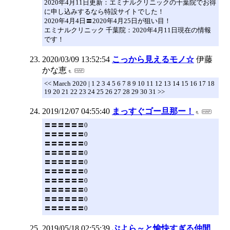
2020年4月11日更新：エミナルクリニックの千葉院でお得
に申し込みするなら特設サイトでした！
2020年4月4日〓2020年4月25日が狙い目！
エミナルクリニック 千葉院：2020年4月11日現在の情報
です！
2020/03/09 13:52:54
こっから見えるモノ☆
伊藤
かな恵
<< March 2020 | 1 2 3 4 5 6 7 8 9 10 11 12 13 14 15 16 17 18
19 20 21 22 23 24 25 26 27 28 29 30 31 >>
2019/12/07 04:55:40
まっすぐゴー旦那ー！
〓〓〓〓〓〓0
〓〓〓〓〓〓0
〓〓〓〓〓〓0
〓〓〓〓〓〓0
〓〓〓〓〓〓0
〓〓〓〓〓〓0
〓〓〓〓〓〓0
〓〓〓〓〓〓0
〓〓〓〓〓〓0
〓〓〓〓〓〓0
2019/05/18 02:55:39
ぷよら～と愉快すぎる仲間