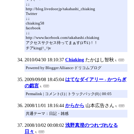
↓↓
http://blog.livedoor.jp/takahashi_chiaking
Twitter
↓↓
chiaking58
facebook
↓↓
http://www.facebook.com/takahashi.chiaking
アクセスサクセス待ってまぁす(≧∇≦)！！
チアking(^_^)v
2010/04/30 18:10:37
Chiaking
たかはし智秋
Powered by Blogger Alliance-ドリコムブログ
2009/09/08 18:45:04
はてなダイアリー - かつらぎ
の戯言
Permalink | コメント(1) | トラックバック(0) | 00:05
2008/11/01 18:16:44
からから
山本広告さん
共通テーマ：日記・雑感
2008/10/02 00:08:02
浅野真澄のつれづれなる
日々