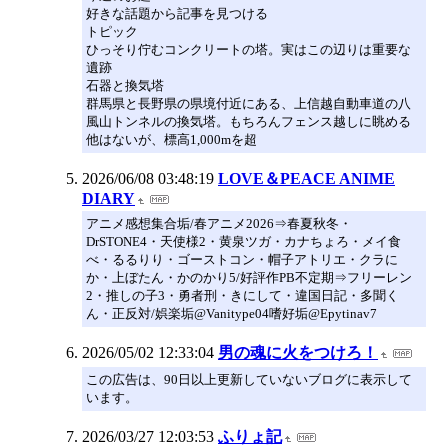
好きな話題から記事を見つける
トピック
ひっそり佇むコンクリートの塔。実はこの辺りは重要な
遺跡
石器と換気塔
群馬県と長野県の県境付近にある、上信越自動車道の八
風山トンネルの換気塔。もちろんフェンス越しに眺める
他はないが、標高1,000mを超
2026/06/08 03:48:19
LOVE＆PEACE ANIME
DIARY
アニメ感想集合垢/春アニメ2026⇒春夏秋冬・
DrSTONE4・天使様2・黄泉ツガ・カナちょろ・メイ食
べ・るるりり・ゴーストコン・帽子アトリエ・クラに
か・上ぼたん・かのかり5/好評作PB不定期⇒フリーレン
2・推しの子3・勇者刑・きにして・違国日記・多聞く
ん・正反対/娯楽垢@Vanitype04嗜好垢@Epytinav7
2026/05/02 12:33:04
男の魂に火をつけろ！
この広告は、90日以上更新していないブログに表示して
います。
2026/03/27 12:03:53
ふりょ記