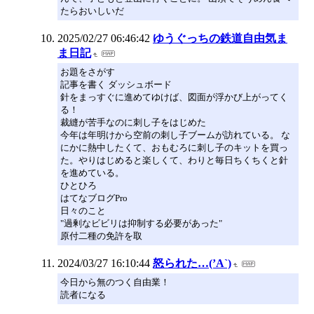
たらおいしいだ
2025/02/27 06:46:42
ゆうぐっちの鉄道自由気ま
ま日記
お題をさがす
記事を書く ダッシュボード
針をまっすぐに進めてゆけば、図面が浮かび上がってく
る！
裁縫が苦手なのに刺し子をはじめた
今年は年明けから空前の刺し子ブームが訪れている。 な
にかに熱中したくて、おもむろに刺し子のキットを買っ
た。やりはじめると楽しくて、わりと毎日ちくちくと針
を進めている。
ひとひろ
はてなブログPro
日々のこと
"過剰なビビリは抑制する必要があった"
原付二種の免許を取
2024/03/27 16:10:44
怒られた…(’A`)
今日から無のつく自由業！
読者になる