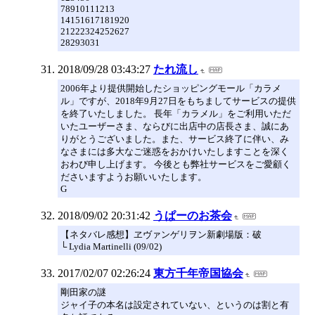
78910111213
14151617181920
21222324252627
28293031
2018/09/28 03:43:27
たれ流し
2006年より提供開始したショッピングモール「カラメ
ル」ですが、2018年9月27日をもちましてサービスの提供
を終了いたしました。 長年「カラメル」をご利用いただ
いたユーザーさま、ならびに出店中の店長さま、誠にあ
りがとうございました。また、サービス終了に伴い、み
なさまには多大なご迷惑をおかけいたしますことを深く
おわび申し上げます。 今後とも弊社サービスをご愛顧く
ださいますようお願いいたします。
G
2018/09/02 20:31:42
うぱーのお茶会
【ネタバレ感想】ヱヴァンゲリヲン新劇場版：破
└ Lydia Martinelli (09/02)
2017/02/07 02:26:24
東方千年帝国協会
剛田家の謎
ジャイ子の本名は設定されていない、というのは割と有