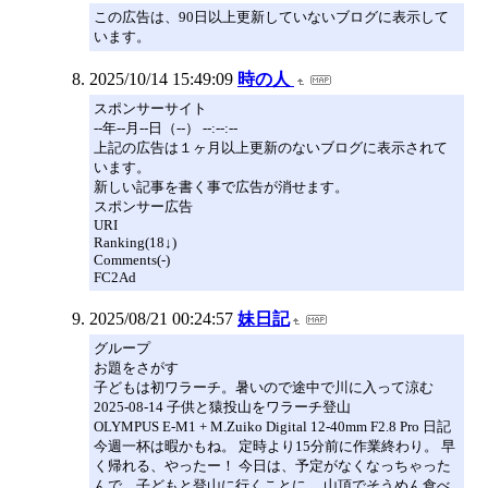
この広告は、90日以上更新していないブログに表示して
います。
2025/10/14 15:49:09
時の人
スポンサーサイト
--年--月--日（--） --:--:--
上記の広告は１ヶ月以上更新のないブログに表示されて
います。
新しい記事を書く事で広告が消せます。
スポンサー広告
URI
Ranking(18↓)
Comments(-)
FC2Ad
2025/08/21 00:24:57
妹日記
グループ
お題をさがす
子どもは初ワラーチ。暑いので途中で川に入って涼む
2025-08-14 子供と猿投山をワラーチ登山
OLYMPUS E-M1 + M.Zuiko Digital 12-40mm F2.8 Pro 日記
今週一杯は暇かもね。 定時より15分前に作業終わり。 早
く帰れる、やったー！ 今日は、予定がなくなっちゃった
んで、子どもと登山に行くことに。 山頂でそうめん食べ