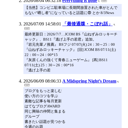
2026/08/04 06:32:18
everything is gone
【当然】コンビニ駐車場に長期間放置された車がとんで
もない“晒し者”になっていると話題に😨 とか 8/3News
2026/07/09 14:58:01
「最後通牒・こぼれ話」
最終更新日：2026/7/7…JCOM BS『山ねずみロッキーチ
ャック』、BS11『逃げ上手の若君』追加。
『岩元先輩ノ推薦』 BSフジ 07/07(火) 24：30～25：00
『山ねずみロッキーチャック』 [旧] JCOM BS 07/11(土)
22：00～24：00*15
『灰原くんの強くて青春ニューゲーム』 [再] BS11
07/11(土) 25：30～26：00*16
『逃げ上手の若
2026/06/09 08:06:33
A Midspring Night’s Dream
ブログをもっと楽しむ
使い方のコツを学ぶ
素敵な記事を毎月更新
はてなブログAWARD
同じ興味の仲間と集まる
グループ
書きたい話題が見つかる
今週のお題