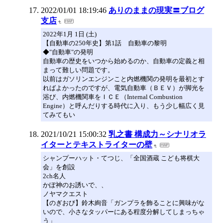
2022/01/01 18:19:46
ありのままの現実〓ブログ
支店
2022年1月 1日 (土)
【自動車の250年史】第1話 自動車の黎明
◆"自動車"の発明
自動車の歴史をいつから始めるのか、自動車の定義と相
まって難しい問題です。
以前はガソリンエンジンこと内燃機関の発明を最初とす
ればよかったのですが、電気自動車（ＢＥＶ）が脚光を
浴び、内燃機関車をＩＣＥ（Internal Combustion
Engine）と呼んだりする時代に入り、もう少し幅広く見
てみてもい
2021/10/21 15:00:32
乳之書 構成力～シナリオラ
イターとテキストライターの壁
シャンプーハット・てつじ、「全国酒蔵 こども将棋大
会」を創設
2ch名人
かぽ神のお誘いで、、
ノヤマクエスト
【のぎおび】鈴木絢音「ガンプラを飾ることに興味がな
いので、小さなタッパーにある程度分解してしまっちゃ
う」