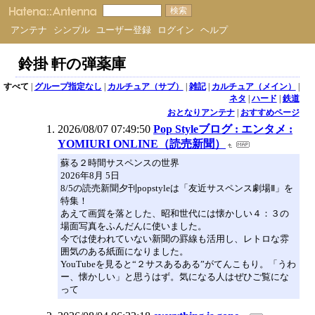
アンテナ
シンプル
ユーザー登録
ログイン
ヘルプ
鈴掛 軒の弾薬庫
すべて
|
グループ指定なし
|
カルチュア（サブ）
|
雑記
|
カルチュア（メイン）
|
ネタ
|
ハード
|
鉄道
おとなりアンテナ
|
おすすめページ
2026/08/07 07:49:50
Pop Styleブログ : エンタメ :
YOMIURI ONLINE（読売新聞）
蘇る２時間サスペンスの世界
2026年8月 5日
8/5の読売新聞夕刊popstyleは「友近サスペンス劇場Ⅱ」を
特集！
あえて画質を落とした、昭和世代には懐かしい４：３の
場面写真をふんだんに使いました。
今では使われていない新聞の罫線も活用し、レトロな雰
囲気のある紙面になりました。
YouTubeを見ると“２サスあるある”がてんこもり。「うわ
ー、懐かしい」と思うはず。気になる人はぜひご覧にな
って