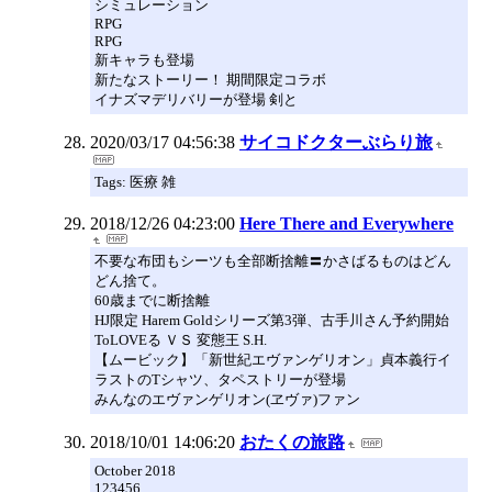
シミュレーション
RPG
RPG
新キャラも登場
新たなストーリー！ 期間限定コラボ
イナズマデリバリーが登場 剣と
2020/03/17 04:56:38
サイコドクターぶらり旅
Tags: 医療 雑
2018/12/26 04:23:00
Here There and Everywhere
不要な布団もシーツも全部断捨離〓かさばるものはどん
どん捨て。
60歳までに断捨離
HJ限定 Harem Goldシリーズ第3弾、古手川さん予約開始
ToLOVEる ＶＳ 変態王 S.H.
【ムービック】「新世紀エヴァンゲリオン」貞本義行イ
ラストのTシャツ、タペストリーが登場
みんなのエヴァンゲリオン(ヱヴァ)ファン
2018/10/01 14:06:20
おたくの旅路
October 2018
123456