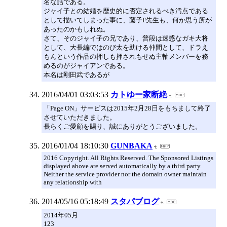
名な話である。
ジャイ子との結婚を歴史的に否定されるべき汚点である
として描いてしまった事に、藤子F先生も、何か思う所が
あったのかもしれぬ。
さて、そのジャイ子の兄であり、普段は迷惑なガキ大将
として、大長編ではのび太を助ける仲間として、ドラえ
もんという作品の押しも押されもせぬ主軸メンバーを務
めるのがジャイアンである。
本名は剛田武であるが
2016/04/01 03:03:53
カトゆー家断絶
「Page ON」サービスは2015年2月28日をもちまして終了
させていただきました。
長らくご愛顧を賜り、誠にありがとうございました。
2016/01/04 18:10:30
GUNBAKA
2016 Copyright. All Rights Reserved. The Sponsored Listings
displayed above are served automatically by a third party.
Neither the service provider nor the domain owner maintain
any relationship with
2014/05/16 05:18:49
スタパブログ
2014年05月
123