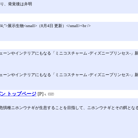
図り、発覚後は弁明
:#f2eff4;">展示生物<small>（8月4日 更新）</small><br />
ーンやインテリアにもなる「ミニコスチャーム -ディズニープリンセス-」
ーンやインテリアにもなる「ミニコスチャーム -ディズニープリンセス-」
パン トップページ
[P]
危惧種ニホンウナギが生息することを目指して、ニホンウナギとその餌とな