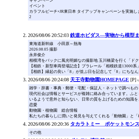
キャンペーン
イベント
カラフルピーチ×JR東日本 タイアップキャンペーンを実施し
2
2026/08/06 20:52:03
鉄道ホビダス―実物から模型ま
東海道新幹線 小田原～熱海
2026.08.05 撮影
永井俊介
相模湾をバックに風光明媚なの撮影地 玉川橋梁を行く「ドクタ
【相鉄・新型車両登場記念】プラレール「相模鉄道13000
【相鉄】縁起の良い「8」が並ぶ日を記念して「8」にちなんだ
2026/08/06 20:24:08
天王寺動物園HOMEPAGE
[P]
雑学・辞書・事典・郵便・宅配・保証人・ネットで調べもの
現代社会は情報とサービスが複雑に絡み合っています。ふと
いるようで意外と知らない、日常の質を上げるための知識をまと
恋愛
動物園・植物園 総合情報
私たちの暮らしに潤いと発見を与えてくれる「動物園」と「
2026/08/06 20:20:36
タカラトミー ポケットモンス
その他