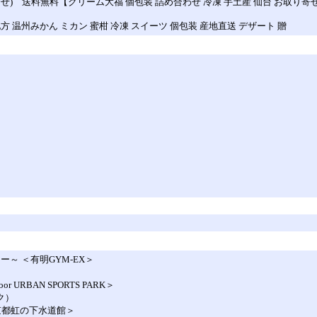
 送料無料【クリーム大福 個包装 詰め合わせ 冷凍 手土産 仙台 お取り寄せ 出
温州みかん ミカン 蜜柑 冷凍 スイーツ 個包装 産地直送 デザート 贈
カー～ ＜有明GYM-EX＞
 URBAN SPORTS PARK＞
ーク）
京都虹の下水道館＞