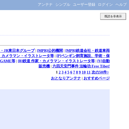
アンテナ
シンプル
ユーザー登録
ログイン
ヘルプ
既読を非表示
る・JR東日本グループ
|
[MPR]公的機関
|
[MPR]鉄道会社・鉄道車両
家・カメラマン・イラストレータ等
|
[P]ペンギン飼育施設、学術・保
GAME等
|
[R]鉄道 作家・カメラマン・イラストレータ等
|
[V]自動
販売機
|
六四天安門事件 法輪功 Free Tibet!
1
2
3
4
5
6
7
8
9
10
11
次の50件>
おとなりアンテナ
|
おすすめページ