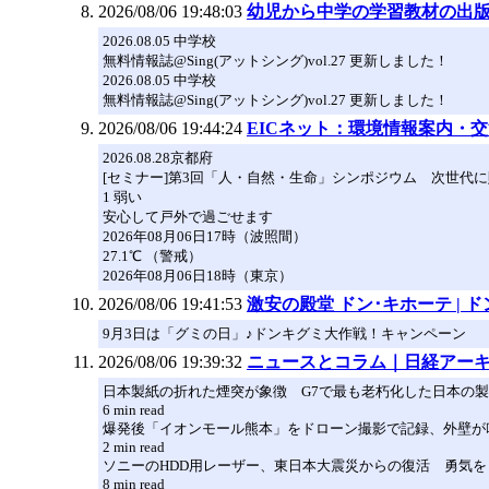
2026/08/06 19:48:03
幼児から中学の学習教材の出
2026.08.05 中学校
無料情報誌@Sing(アットシング)vol.27 更新しました！
2026.08.05 中学校
無料情報誌@Sing(アットシング)vol.27 更新しました！
2026/08/06 19:44:24
EICネット：環境情報案内・
2026.08.28京都府
[セミナー]第3回「人・自然・生命」シンポジウム 次世代
1 弱い
安心して戸外で過ごせます
2026年08月06日17時（波照間）
27.1℃ （警戒）
2026年08月06日18時（東京）
2026/08/06 19:41:53
激安の殿堂 ドン･キホーテ | 
9月3日は「グミの日」♪ドンキグミ大作戦！キャンペーン
2026/08/06 19:39:32
ニュースとコラム｜日経アー
日本製紙の折れた煙突が象徴 G7で最も老朽化した日本の
6 min read
爆発後「イオンモール熊本」をドローン撮影で記録、外壁が
2 min read
ソニーのHDD用レーザー、東日本大震災からの復活 勇気を
8 min read