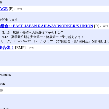
期
AGE
[P]
」を開催します
:: EAST JAPAN RAILWAY WORKER’S UNION
[R]
EWS No.13 広島・長崎への原爆投下から８１年
NEWS №12 夏季繫忙期を安全第一・健康第一で乗り越えよう！
ラブ サークルNEWS No.22 レールクラブ「第2回総会・第1回例会」を開催しま
の集合体！
[EMP]
08.06
06