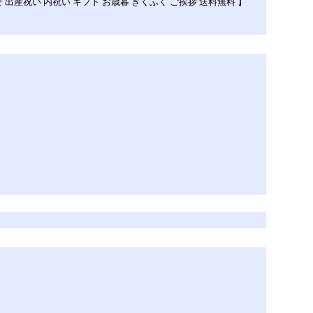
産祝い 内祝い ギフト お歳暮 きくふく ご挨拶 送料無料 】