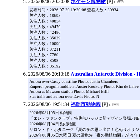
2026/08/06 20:20:08
ポケモン博物館
[P]
发布时间：2026-07-30 19:20:08 查看人数：30934
关注人数：18698
关注人数：40854
关注人数：49479
关注人数：42480
关注人数：35029
关注人数：10099
关注人数：37211
关注人数：7780
关注人数：8598
关注人数：85192
2026/08/06 20:13:18
Australian Antarctic Division -
Aurora over Casey coastline Photo: Justin Chambers
Emperor penguin huddle at Auster Rookery Photo: Kim de Laive
Aurora at Mawson station Photo: Michael Brill
Star trails and aurora over Davis Photo: N
2026/08/06 19:51:34
福岡市動物園
[P]
2026年08月05日 動物園
「エレ・ファンクラブ」特典缶バッジに新デザイン登場♪ NE
2026年08月04日 動植物園
サロン・ド・ボタニーク「夏の夜の思い出に！色ぬりオリジナル
2026年08月05日水曜日 夏の風物詩「夜の動植物園」が 今