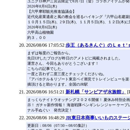
ユニクロ神戸三宮店限定で8月7日（金）コラボアイテムが発
2026年8月6日(木)
【六甲摩耶観光推進協議会】
近代化産業遺産と風の教会を巡るハイキング『六甲山名建築
１０月１５日(木)、2９日(木)、１１月５日(木)、１２日(木)
2026年8月6日(木)
六甲高山植物園
約３，００
2026/08/06 17:05:52
歩王（あるきんぐ）のＬｅｔ’
まずは毎度のご報告から。
先日UPしたブログが昨日のアメトピに掲載されました。
運営さん、今回もありがとうございます！
こちらの記事でした。
一度と言わず二度三度とチェックくださいね。
『アパホテル＆リゾート東京ベイ潮見でトレインビューを楽
摘頂けると助かります。全国のJR駅
2026/08/06 16:51:21
新札幌「サンピアザ水族館」
[
まっくらナイトウオッチング２０２６開催！ 夏休み特別企画
示！ ガチャ新作情報！ 海遊戦隊ペンギンレンジャー ケー
ナル手ぬぐい 発売決定！
2026/08/06 16:48:29
JR東日本商事いいものステー
更新日：08/06（07/30～08/05集計）