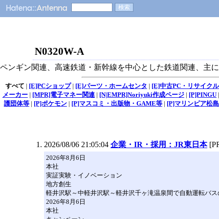
N0320W-A
ペンギン関連、高速鉄道・新幹線を中心とした鉄道関連、主に
すべて
|
[E]PCショップ
|
[E]パーツ・ホームセンタ
|
[E]中古PC・リサイク
メーカー
|
[MPR]電子マネー関連
|
[N|EMPR]Noriyuki作成ページ
|
[P]PINGU
護団体等
|
[P]ポケモン
|
[P]マスコミ・出版物・GAME等
|
[P]マリンピア松
2026/08/06 21:05:04
企業・IR・採用：JR東日本
[P
2026年8月6日
本社
実証実験・イノベーション
地方創生
軽井沢駅～中軽井沢駅～軽井沢千ヶ滝温泉間で自動運転バスの実証
2026年8月6日
本社