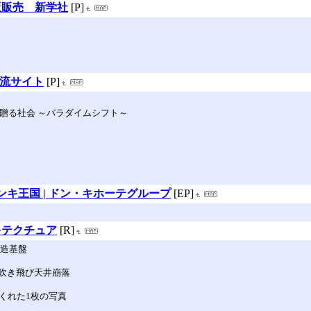
版販売 新学社
[P]
交流サイト
[P]
に贈る社会 ～パラダイムシフト～
ドンキ王国 | ドン・キホーテグループ
[EP]
キテクチュア
[R]
製造基盤
吹き飛び天井崩落
くれた1枚の写真