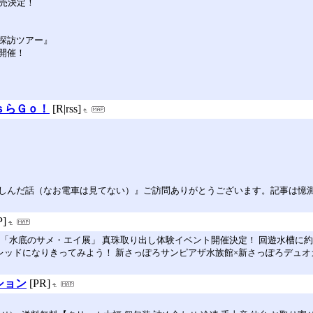
売決定！
探訪ツアー』
に開催！
ｓらＧｏ！
[R|rss]
しんだ話（なお電車は見てない）』ご訪問ありがとうございます。記事は憶
P]
「水底のサメ・エイ展」 真珠取り出し体験イベント開催決定！ 回遊水槽に
プレッドになりきってみよう！ 新さっぽろサンピアザ水族館×新さっぽろデュ
ション
[PR]