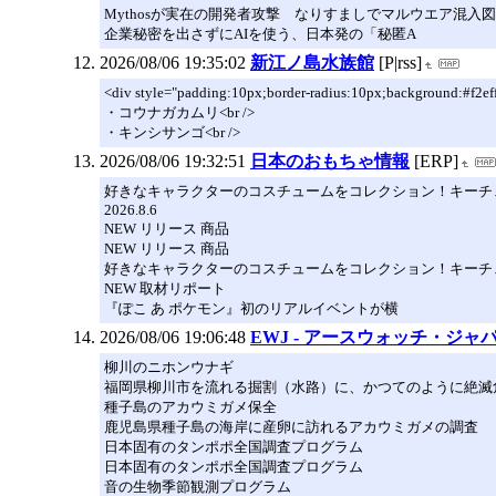
Mythosが実在の開発者攻撃 なりすましでマルウエア混入
企業秘密を出さずにAIを使う、日本発の「秘匿A
2026/08/06 19:35:02
新江ノ島水族館
[P|rss]
<div style="padding:10px;border-radius:10px;background
・コウナガカムリ<br />
・キンシサンゴ<br />
2026/08/06 19:32:51
日本のおもちゃ情報
[ERP]
好きなキャラクターのコスチュームをコレクション！キーチェ
2026.8.6
NEW リリース 商品
NEW リリース 商品
好きなキャラクターのコスチュームをコレクション！キーチェ
NEW 取材リポート
『ぽこ あ ポケモン』初のリアルイベントが横
2026/08/06 19:06:48
EWJ - アースウォッチ・ジャ
柳川のニホンウナギ
福岡県柳川市を流れる掘割（水路）に、かつてのように絶滅
種子島のアカウミガメ保全
鹿児島県種子島の海岸に産卵に訪れるアカウミガメの調査
日本固有のタンポポ全国調査プログラム
日本固有のタンポポ全国調査プログラム
音の生物季節観測プログラム