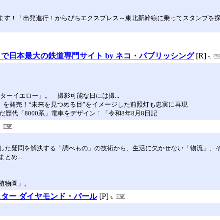
ます！「出発進行！からぴちエクスプレス～東北新幹線に乗ってスタンプを探せ
で日本最大の鉄道専門サイト by ネコ・パブリッシング
[R]
ーイエロー」。 撮影可能な日には撮...
系」を発売！“未来を見つめる目”をイメージした前照灯も忠実に再現
歴代「8000系」電車をデザイン！「令和8年8月8日記
した疑問を解決する「調べもの」の技術から、生活に欠かせない「物流」、
め...
植物園」。
ター ダイヤモンド・パール
[P]