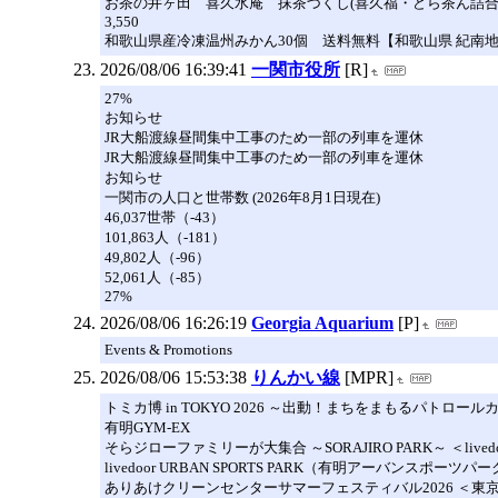
お茶の井ヶ田 喜久水庵 抹茶づくし(喜久福・どら茶ん詰合せ)
3,550
和歌山県産冷凍温州みかん30個 送料無料【和歌山県 紀南地方 
2026/08/06 16:39:41
一関市役所
[R]
27%
お知らせ
JR大船渡線昼間集中工事のため一部の列車を運休
JR大船渡線昼間集中工事のため一部の列車を運休
お知らせ
一関市の人口と世帯数 (2026年8月1日現在)
46,037世帯（-43）
101,863人（-181）
49,802人（-96）
52,061人（-85）
27%
2026/08/06 16:26:19
Georgia Aquarium
[P]
Events & Promotions
2026/08/06 15:53:38
りんかい線
[MPR]
トミカ博 in TOKYO 2026 ～出動！まちをまもるパトロール
有明GYM-EX
そらジローファミリーが大集合 ～SORAJIRO PARK～ ＜livedoor
livedoor URBAN SPORTS PARK（有明アーバンスポーツパ
ありあけクリーンセンターサマーフェスティバル2026 ＜東