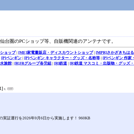
仙台圏のPCショップ等、自販機関連のアンテナです。
ルショップ
|
[ME]家電量販店・ディスカウントショップ
|
[MPR]さかざきちは
|
[P]ペンギン
|
[P]ペンギン キャラクター・グッズ・名称等
|
[P]ペンギン 作
島水族館
|
[R]JRグループ各労組
|
[R]鉄道
|
[R]鉄道 マスコミ・出版物・グッズ・
R]
運行を2026年9月6日から実施します！ 960KB