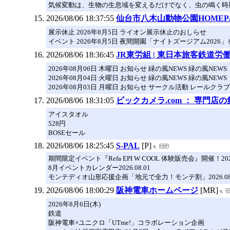
気候変動は、生物の生息域を変えるだけでなく、虫の鳴く時
2026/08/06 18:37:55
仙台市八木山動物公園HOMEP
展示休止 2026年8月5日 ライオン展示休止のおしらせ
イベント 2026年8月5日 夜間開園「ナイトズージアム2026
2026/08/06 18:36:45
JR東労組 | 東日本旅客鉄道労働組合 
2026年08月06日 木曜日 お知らせ 緑の風NEWS 緑の風N
2026年08月04日 火曜日 お知らせ 緑の風NEWS 緑の風
2026年08月03日 月曜日 お知らせ サークル活動 レールク
2026/08/06 18:31:05
ビックカメラ.com ： 専門店
アイスタオル
528円
BOSEセール
2026/08/06 18:25:45
S-PAL
[P]
期間限定イベント『Refa EPI W COOL 体験販売会』開催！2026.
8月イベントカレンダー2026.08.01
モンテディオ山形応援企画「地元で全力！モンテ割」2026.08.
2026/08/06 18:00:29
阪神電車ホームページ
[MR]
2026年8月6日(木)
鉄道
阪神電車×ユニクロ「UTme!」コラボレーション企画