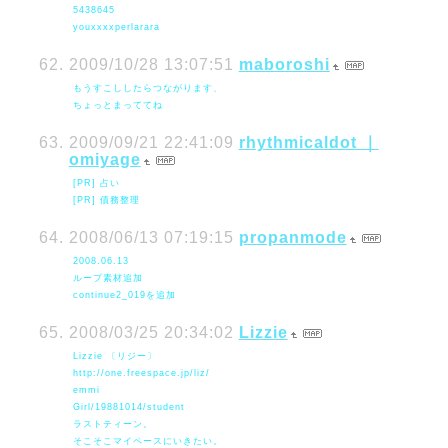
5438645
youxxxxperlarara
2009/10/28 13:07:51
maboroshi
もうすこししたらつながります、
ちょっとまっててね
2009/09/21 22:41:09
rhythmicaldot ｜
omiyage
[PR] 占い
[PR] 債務整理
2008/06/13 07:19:15
propanmode
2008.06.13
ループ素材追加
continue2_019を追加
2008/03/25 20:34:02
Lizzie
Lizzie 〔リジー〕
http://one.freespace.jp/liz/
emmi
Girl/19881014/student
ラストティーン。
そこそこマイペースにいきたい。