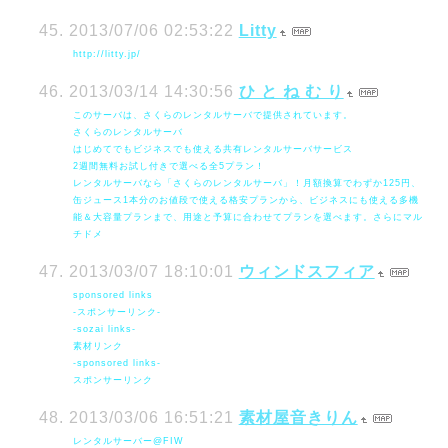
2013/07/06 02:53:22
Litty
http://litty.jp/
2013/03/14 14:30:56
ひ と ね む り
このサーバは、さくらのレンタルサーバで提供されています。
さくらのレンタルサーバ
はじめてでもビジネスでも使える共有レンタルサーバサービス
2週間無料お試し付きで選べる全5プラン！
レンタルサーバなら「さくらのレンタルサーバ」！月額換算でわずか125円、
缶ジュース1本分のお値段で使える格安プランから、ビジネスにも使える多機
能＆大容量プランまで、用途と予算に合わせてプランを選べます。さらにマル
チドメ
2013/03/07 18:10:01
ウィンドスフィア
sponsored links
-スポンサーリンク-
-sozai links-
素材リンク
-sponsored links-
スポンサーリンク
2013/03/06 16:51:21
素材屋音きりん
レンタルサーバー@FIW