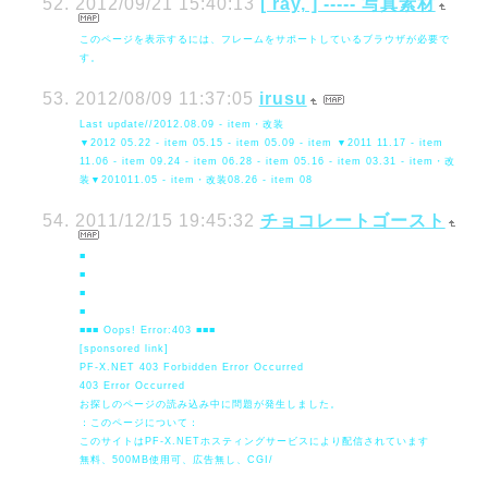
2012/09/21 15:40:13
[ ray, ] ----- 写真素材
このページを表示するには、フレームをサポートしているブラウザが必要で
す。
2012/08/09 11:37:05
irusu
Last update//2012.08.09 - item・改装
▼2012 05.22 - item 05.15 - item 05.09 - item ▼2011 11.17 - item
11.06 - item 09.24 - item 06.28 - item 05.16 - item 03.31 - item・改
装▼201011.05 - item・改装08.26 - item 08
2011/12/15 19:45:32
チョコレートゴースト
■
■
■
■
■■■ Oops! Error:403 ■■■
[sponsored link]
PF-X.NET 403 Forbidden Error Occurred
403 Error Occurred
お探しのページの読み込み中に問題が発生しました。
：このページについて：
このサイトはPF-X.NETホスティングサービスにより配信されています
無料、500MB使用可、広告無し、CGI/