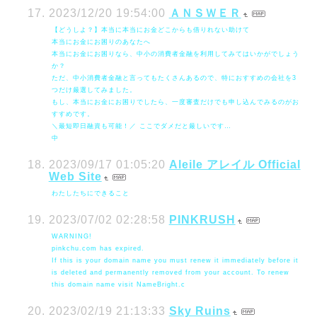
2023/12/20 19:54:00
ＡＮＳＷＥＲ
【どうしよ？】本当に本当にお金どこからも借りれない助けて
本当にお金にお困りのあなたへ
本当にお金にお困りなら、中小の消費者金融を利用してみてはいかがでしょう
か？
ただ、中小消費者金融と言ってもたくさんあるので、特におすすめの会社を3
つだけ厳選してみました。
もし、本当にお金にお困りでしたら、一度審査だけでも申し込んでみるのがお
すすめです。
＼最短即日融資も可能！／ ここでダメだと厳しいです…
中
2023/09/17 01:05:20
Aleile アレイル Official
Web Site
わたしたちにできること
2023/07/02 02:28:58
PINKRUSH
WARNING!
pinkchu.com has expired.
If this is your domain name you must renew it immediately before it
is deleted and permanently removed from your account. To renew
this domain name visit NameBright.c
2023/02/19 21:13:33
Sky Ruins