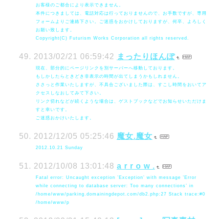
お客様のご都合により表示できません。
本件につきましては、電話対応は行っておりませんので、お手数ですが、専用
フォームよりご連絡下さい。ご迷惑をおかけしておりますが、何卒、よろしく
お願い致します。
Copyright(C) Futurism Works Corporation all rights reserved.
2013/02/21 06:59:42
まったりほんぽ
現在、部分的にページリンクを別サーバーへ移動しております。
もしかしたらときどき非表示の時間が出てしまうかもしれません。
ささっと作業いたしますが、不具合ございました際は、すこし時間をおいてア
クセスしなおしてみて下さい。
リンク切れなどが続くような場合は、ゲストブックなどでお知らせいただけま
すと幸いです。
ご迷惑おかけいたします。
2012/12/05 05:25:46
魔女.魔女
2012.10.21 Sunday
2012/10/08 13:01:48
a r r o w .
Fatal error: Uncaught exception ’Exception’ with message ’Error
while connecting to database server: Too many connections’ in
/home/www/parking.domainingdepot.com/db2.php:27 Stack trace:#0
/home/www/p