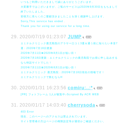
いつもご利用いただきまして誠にありがとうございます。
大変勝手ではございますが、ご覧のサービスは2020年9月30日をもちまして
終了いたしました。
皆様方に長らくのご愛顧頂きましたことを深く感謝申し上げます。
Sorry,This service has ended .
Thank you for using our service for a long time.
2020/07/19 01:23:07
JUMP
エミナルクリニック鹿児島院のアラサー口コミ3選＆通う前に知りたい本音7
選：2020年7月18日更新
2020年7月11日〓2020年8月1日が狙い目！
2020年7月18日更新：エミナルクリニックの鹿児島院でお得に申し込みする
なら特設サイトでした！
2020年7月11日〓2020年8月1日が狙い目！
エミナルクリニック 鹿児島院：2020年7月18日現在の情報です！
エミナルクリニックで飲むならH
2020/01/31 16:23:56
comiru:..:*
[PR] フォトフレーム 1人が観覧中♪Scripted By ACR WEB
2020/01/17 14:03:40
cherrysoda
403 Error
現在、このページへのアクセスは禁止されています。
サイト管理者の方はページの権限設定等が適切かご確認ください。