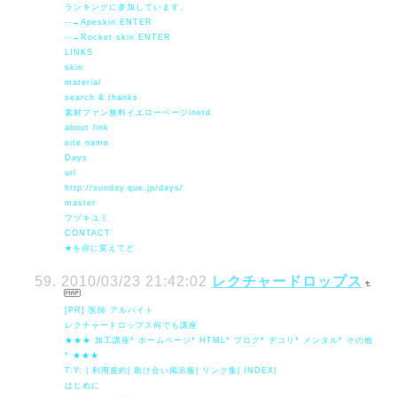
ランキングに参加しています。
--→Apeskin ENTER
--→Rocket skin ENTER
LINKS
skin
material
search & thanks
素材ファン無料イエローページinetd
about link
site name
Days
url
http://sunday.que.jp/days/
master
フヅキユミ
CONTACT
★を@に変えてど
2010/03/23 21:42:02
レクチャードロップス
[PR] 医師 アルバイト
レクチャードロップス何でも講座
★★★ 加工講座* ホームページ* HTML* ブログ* デコリ* メンタル* その他
* ★★★
T:Y: | 利用規約| 助け合い掲示板| リンク集| INDEX|
はじめに