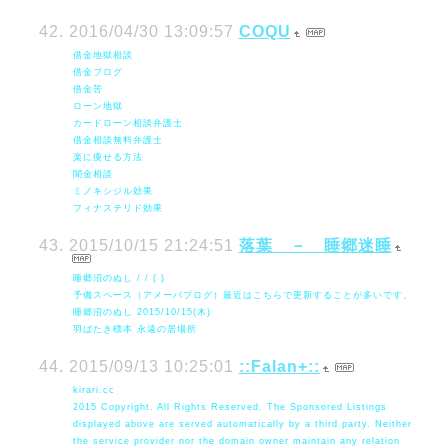
2016/04/30 13:09:57
COQU
借金地獄相談
借金ブログ
借金苦
ローン地獄
カードローン相談弁護士
借金相談無料弁護士
楽に痩せる方法
闇金相談
ミノキシジル効果
フィナステリド効果
2015/10/15 21:24:51
落葉 － 睡郷迷睡
睡郷沼のぬし / / ( )
予備スペース（アメーバブログ）最近はこちらで更新することが多いです。
睡郷沼のぬし 2015/10/15(木)
羽ばたき標本 永遠の居場所
2015/09/13 10:25:01
::Falan+::
kirari.cc
2015 Copyright. All Rights Reserved. The Sponsored Listings
displayed above are served automatically by a third party. Neither
the service provider nor the domain owner maintain any relation