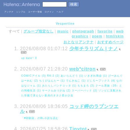
アンテナ
シンプル
ユーザー登録
ログイン
ヘルプ
Vespertine
すべて
|
グループ指定なし
|
music
|
photograph
|
favorite
|
web
graphics
|
poem
|
html/skin
おとなりアンテナ
|
おすすめページ
2026/08/08 01:07:12
少年チラリズム | ナノ
up date~ 0
2026/08/07 21:28:20
web*citron
COMICアイル (3) RK-2 (2) あいらんどう (1) いきぎれ商会 (1) げーみんぐ
はーれむ (2) ちくびはんたー (1) でんきねこ (1) どじろーブックス (4) なの
はなジャム (1) みたらしパンナコッタ (1) ももまろ (2) クール系妹（26）と
の同棲生活 (1) サークルみづさね (2) スーパーバッド (2) ゾンビに支配され
た学園で冴えない童貞のオタク君が少女
2026/08/06 18:36:05
コッド岬のラプンツエ
ル
「#幼馴染」のBL小説を読む
2026/07/25 18:58:26
Tinytot