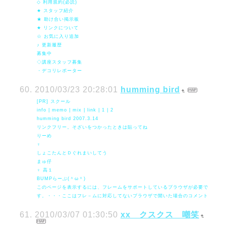
◇ 利用規約(必読)
★ スタッフ紹介
★ 助け合い掲示板
★ リンクについて
☆ お気に入り追加
♪ 更新履歴
募集中
◇講座スタッフ募集
・デコリレポーター
2010/03/23 20:28:01
humming bird
[PR] スクール
info | memo | mix | link | 1 | 2
humming bird 2007.3.14
リンクフリー。そざいをつかったときは貼ってね
りーめ
♀
しょこたんとＤぐれまいしてう
まゅ仔
♀ 高１
BUMPらーぶ(＾ω＾)
このページを表示するには、フレームをサポートしているブラウザが必要で
す。・・・ここはフレ－ムに対応してないブラウザで開いた場合のコメント
2010/03/07 01:30:50
xx クスクス 嘲笑