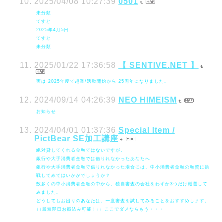
2025/04/08 10:27:39
0501
未分類
てすと
2025年4月5日
てすと
未分類
2025/01/22 17:36:58
【 SENTIVE.NET 】
実は 2025年度で起業/活動開始から 25周年になりました。
2024/09/14 04:26:39
NEO HIMEISM
お知らせ
2024/04/01 01:37:36
Special Item /
PictBear SE加工講座
絶対貸してくれる金融ではないですが。
銀行や大手消費者金融では借りれなかったあなたへ
銀行や大手消費者金融で借りれなかった場合には、中小消費者金融の融資に挑
戦してみてはいかがでしょうか？
数多くの中小消費者金融の中から、独自審査の会社をわずか3つだけ厳選して
みました。
どうしてもお困りのあなたは、一度審査を試してみることをおすすめします。
↓↓最短即日お振込み可能！↓↓ ここでダメならもう・・・