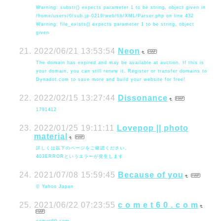
Warning: substr() expects parameter 1 to be string, object given in
/home/users/0/sub.jp-0219/web/lib/XML/Parser.php on line 432
Warning: file_exists() expects parameter 1 to be string, object
given
2022/06/21 13:53:54
Neon
The domain has expired and may be available at auction. If this is
your domain, you can still renew it. Register or transfer domains to
Dynadot.com to save more and build your website for free!
2022/02/15 13:27:44
Dissonance
1791412
2022/01/25 19:11:11
Lovepop || photo
material
詳しくは以下のページをご確認ください。
403ERRORというエラーが発生します
2021/07/08 15:59:45
Because of you
© Yahoo Japan
2021/06/22 07:23:55
c o m e t 6 0 . c o m