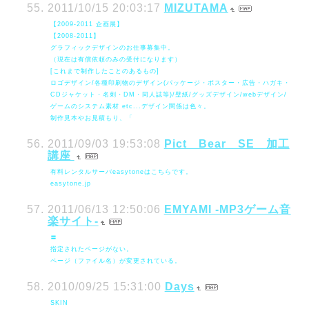
2011/10/15 20:03:17
MIZUTAMA
【2009-2011 企画展】
【2008-2011】
グラフィックデザインのお仕事募集中。
（現在は有償依頼のみの受付になります）
[これまで制作したことのあるもの]
ロゴデザイン/各種印刷物のデザイン(パッケージ・ポスター・広告・ハガキ・
CDジャケット・名刺・DM・同人誌等)/壁紙/グッズデザイン/webデザイン/
ゲームのシステム素材 etc...デザイン関係は色々。
制作見本やお見積もり、「
2011/09/03 19:53:08
Pict Bear SE 加工
講座
有料レンタルサーバeasytoneはこちらです。
easytone.jp
2011/06/13 12:50:06
EMYAMI -MP3ゲーム音
楽サイト-
〓
指定されたページがない。
ページ（ファイル名）が変更されている。
2010/09/25 15:31:00
Days
SKIN