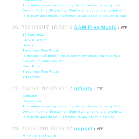
comet60.com
This webpage was generated by the domain owner using Sedo
Domain Parking. Disclaimer: Sedo maintains no relationship with
third party advertisers. Reference to any specific service or trad
2021/06/17 18:32:16
SAM Free Music
17 June 2021
Larry D. Weller
General
Trenchless Pipe Repair
Is the pipe still there? This is commonly among the making a
decision consider whether …
Read More
Trenchless Pipe Repair
Trenchless
2021/01/14 05:33:17
Infinity
2shin.net
Renew Now
This webpage was generated by the domain owner using Sedo
Domain Parking. Disclaimer: Sedo maintains no relationship with
third party advertisers. Reference to any specific service
2020/10/01 03:52:07
puppet
サービス終了のお知らせ