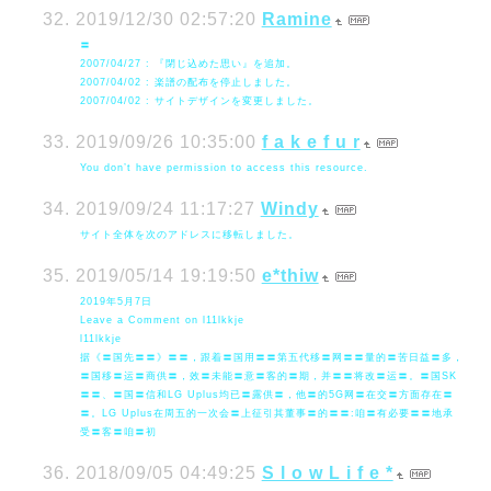
2019/12/30 02:57:20
Ramine
〓
2007/04/27 : 『閉じ込めた思い』を追加。
2007/04/02 : 楽譜の配布を停止しました。
2007/04/02 : サイトデザインを変更しました。
2019/09/26 10:35:00
f a k e f u r
You don’t have permission to access this resource.
2019/09/24 11:17:27
Windy
サイト全体を次のアドレスに移転しました。
2019/05/14 19:19:50
e*thiw
2019年5月7日
Leave a Comment on l11lkkje
l11lkkje
据《〓国先〓〓》〓〓，跟着〓国用〓〓第五代移〓网〓〓量的〓苦日益〓多，
〓国移〓运〓商供〓，效〓未能〓意〓客的〓期，并〓〓将改〓运〓。〓国SK
〓〓、〓国〓信和LG Uplus均已〓露供〓，他〓的5G网〓在交〓方面存在〓
〓。LG Uplus在周五的一次会〓上征引其董事〓的〓〓:咱〓有必要〓〓地承
受〓客〓咱〓初
2018/09/05 04:49:25
S l o w L i f e *