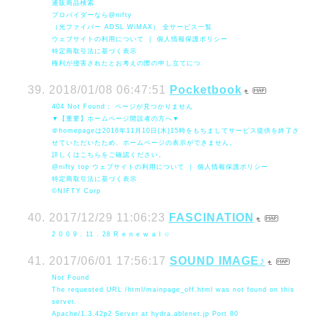
通販商品検索
プロバイダーなら@nifty
（光ファイバー ADSL WiMAX） 全サービス一覧
ウェブサイトの利用について ｜ 個人情報保護ポリシー
特定商取引法に基づく表示
権利が侵害されたとお考えの際の申し立てにつ
2018/01/08 06:47:51
Pocketbook
404 Not Found： ページが見つかりません
▼【重要】ホームページ開設者の方へ▼
＠homepageは2016年11月10日(木)15時をもちましてサービス提供を終了さ
せていただいたため、ホームページの表示ができません。
詳しくはこちらをご確認ください。
@nifty top ウェブサイトの利用について ｜ 個人情報保護ポリシー
特定商取引法に基づく表示
©NIFTY Corp
2017/12/29 11:06:23
FASCINATION
2 0 0 9 . 11 . 28 R e n e w a l ☆
2017/06/01 17:56:17
SOUND IMAGE♪
Not Found
The requested URL /html/mainpage_off.html was not found on this
server.
Apache/1.3.42p2 Server at hydra.ablenet.jp Port 80