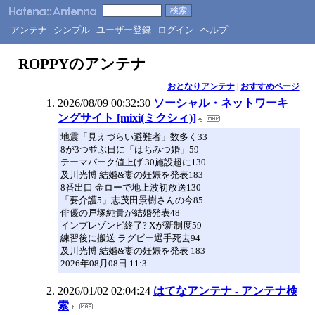
アンテナ
シンプル
ユーザー登録
ログイン
ヘルプ
ROPPYのアンテナ
おとなりアンテナ
|
おすすめページ
2026/08/09 00:32:30
ソーシャル・ネットワーキ
ングサイト [mixi(ミクシィ)]
地震「見えづらい避難者」数多く33
8が3つ並ぶ日に「はちみつ婚」59
テーマパーク値上げ 30施設超に130
及川光博 結婚&妻の妊娠を発表183
8番出口 金ローで地上波初放送130
「要介護5」志茂田景樹さんの今85
俳優の戸塚純貴が結婚発表48
インプレゾンビ終了? Xが新制度59
練習後に搬送 ラグビー選手死去94
及川光博 結婚&妻の妊娠を発表 183
2026年08月08日 11:3
2026/01/02 02:04:24
はてなアンテナ - アンテナ検
索