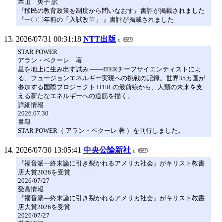
本山 央子 訳
『移民の教育政策を制度から問いなおす』書評が掲載されました
『一〇〇年前の「入試改革」 』書評が掲載されました
2026/07/31 00:31:18
NTT出版
STAR POWER
アラン・ベクーレ 著
星を地上に生み出す試み ――ITERチーフサイエンティストによ
る、フュージョンエネルギー実現への挑戦の記録。世界35カ国が
参加する国際プロジェクト ITER の最前線から、人類の未来を支
える新たなエネルギーへの道筋を描く。
詳細情報
2026.07.30
書籍
STAR POWER（ アラン・ベクーレ 著 ）を刊行しました。
2026/07/30 13:05:41
中央公論新社
『福音派―終末論に引き裂かれるアメリカ社会』がキリスト教書
店大賞2026を受賞
2026/07/27
受賞情報
『福音派―終末論に引き裂かれるアメリカ社会』がキリスト教書
店大賞2026を受賞
2026/07/27