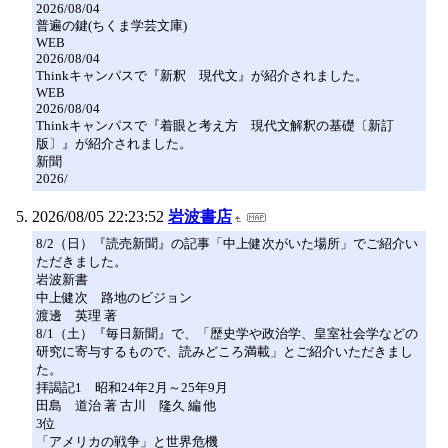
2026/08/04
普遍の鍵(ちくま学芸文庫)
WEB
2026/08/04
Thinkキャンパスで『新釈 現代文』が紹介されました。
WEB
2026/08/04
Thinkキャンパスで『着眼と考え方 現代文解釈の基礎〔新訂
版〕』が紹介されました。
新聞
2026/
2026/08/05 22:23:52
岩波書店
8/2（日）『読売新聞』の記事「中上健次がいた場所」でご紹介い
ただきました。
岩波新書
中上健次 路地のビジョン
渡邊 英理 著
8/1（土）『毎日新聞』で、「歴史学や政治学、皇室社会学などの
研究に寄与するもので、読みどころ満載」とご紹介いただきまし
た。
拝謁記1 昭和24年2月～25年9月
田島 道治 著 古川 隆久 編 他
3位
「アメリカの戦争」と世界危機