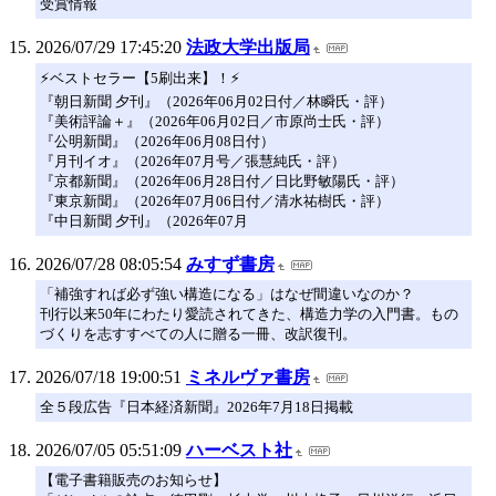
受賞情報
2026/07/29 17:45:20
法政大学出版局
⚡️ベストセラー【5刷出来】！⚡️
『朝日新聞 夕刊』（2026年06月02日付／林瞬氏・評）
『美術評論＋』（2026年06月02日／市原尚士氏・評）
『公明新聞』（2026年06月08日付）
『月刊イオ』（2026年07月号／張慧純氏・評）
『京都新聞』（2026年06月28日付／日比野敏陽氏・評）
『東京新聞』（2026年07月06日付／清水祐樹氏・評）
『中日新聞 夕刊』（2026年07月
2026/07/28 08:05:54
みすず書房
「補強すれば必ず強い構造になる」はなぜ間違いなのか？
刊行以来50年にわたり愛読されてきた、構造力学の入門書。もの
づくりを志すすべての人に贈る一冊、改訳復刊。
2026/07/18 19:00:51
ミネルヴァ書房
全５段広告『日本経済新聞』2026年7月18日掲載
2026/07/05 05:51:09
ハーベスト社
【電子書籍販売のお知らせ】