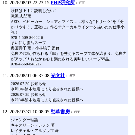
2026/08/03 22:23:15
PHP研究所
咲良は上手に説明したい！
滝沢 志郎著
AED、ベビーカー、シェアオフィス……様々な“トリセツ”を「分
かりやすく、正確に」作るテクニカルライターを描いたお仕事小
説！
978-4-569-86062-6
まいにち腸活スープ
奥薗壽子 著／小林暁子 監修
免疫の7割が作られる「腸」を整えるスープで体が温まり、免疫力
がアップ！おなかも心も満たされる美味しいスープ55品。
978-4-569-84821-
2026/08/01 06:37:08
光文社
2026.07.29 お知らせ
令和8年熊本地震により被災された皆様へ
2026.07.29 お知らせ
令和8年熊本地震により被災された皆様へ
2026/07/31 10:08:05
勁草書房
ジェンダー理論
キャスリーン・レノン 著
レイチェル・アルソップ 著