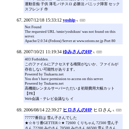
運動音痴 子供 薄毛 パチスロ 必勝法 パニック障害 セック
スフレンド 作
2007/12/18 15:33:12
yoship
Not Found
The requested URL /smie/yoshikun/ was not found on this
server.
Apache/2.0.54 (Fedora) Server at www.orions.ne.jp Port 80
2007/10/21 11:19:34
ゆみさんのHP
403 Forbidden.
このファイルにアクセスする権限がないか、ファイルが
存在しない可能性があります。
Powered by Tsukaeru.net
You don’t have permission to access on this server.
Powered by Tsukaeru.net
高機能レンタルサーバーただいま初期費用大幅カット
【PR】
Web会議・テレビ会議なら イ
2006/08/14 22:39:27
ヒロさんのHP
ヒロさん
77777番目は 雪ん子さんでした
★☆キリ番GETTER☆★ 72600 くりちゃん 72500 雪ん子
さん 72200 みのさん 70500 みのさん 66500 雪ん子さん