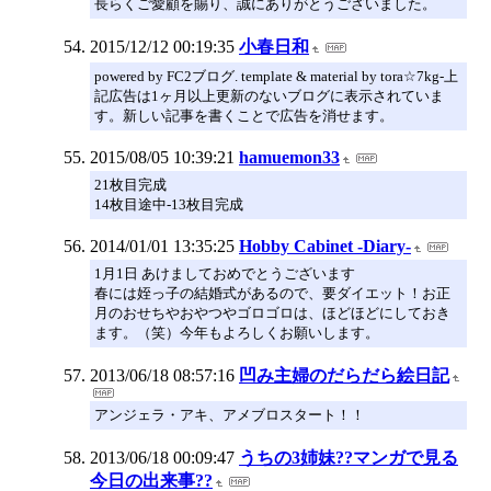
長らくご愛顧を賜り、誠にありがとうございました。
2015/12/12 00:19:35
小春日和
powered by FC2ブログ. template & material by tora☆7kg-上
記広告は1ヶ月以上更新のないブログに表示されていま
す。新しい記事を書くことで広告を消せます。
2015/08/05 10:39:21
hamuemon33
21枚目完成
14枚目途中-13枚目完成
2014/01/01 13:35:25
Hobby Cabinet -Diary-
1月1日 あけましておめでとうございます
春には姪っ子の結婚式があるので、要ダイエット！お正
月のおせちやおやつやゴロゴロは、ほどほどにしておき
ます。（笑）今年もよろしくお願いします。
2013/06/18 08:57:16
凹み主婦のだらだら絵日記
アンジェラ・アキ、アメブロスタート！！
2013/06/18 00:09:47
うちの3姉妹??マンガで見る
今日の出来事??