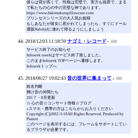
彼らは背が高くて、性格は完璧で、実力も抜群で、まる
で私たちの心の中の完璧な神であります。
https://www.dakimakurapillowcase.com/
プリンセスシリーズの大人気お姫様
もしあなたが彼女に惹かれてしまったら、すぐにドール
通販Halobjdに連れて帰るようにしましょう
2018/12/03 11:18:59
ナゴミ・レコード
サービス終了のお知らせ
Infoseek iswebはサービス終了致しました。
このままInfoseek TOPページへ遷移します。
Infoseekトップへ
2018/06/27 19:02:43
音の世界に集まって
姓名判断
輝け音の仲間たち
201７・8月更新
☆ 心の音☆コンサート情報☆ブログ
♪スマホ・携帯の方はこちらからお入りください
Copyright (C)2002-3-10All Rights Reserved. Produced by
Pianon
このページを表示するには、フレームをサポートしてい
るブラウザが必要です。