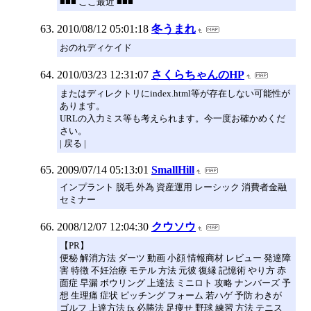
■■■ ここ最近 ■■■
2010/08/12 05:01:18
冬うまれ
おのれディケイド
2010/03/23 12:31:07
さくらちゃんのHP
またはディレクトリにindex.html等が存在しない可能性が
あります。
URLの入力ミス等も考えられます。今一度お確かめくだ
さい。
| 戻る |
2009/07/14 05:13:01
SmallHill
インプラント 脱毛 外為 資産運用 レーシック 消費者金融
セミナー
2008/12/07 12:04:30
クウソウ
【PR】
便秘 解消方法 ダーツ 動画 小顔 情報商材 レビュー 発達障
害 特徴 不妊治療 モテル 方法 元彼 復縁 記憶術 やり方 赤
面症 早漏 ボウリング 上達法 ミニロト 攻略 ナンバーズ 予
想 生理痛 症状 ピッチング フォーム 若ハゲ 予防 わきが
ゴルフ 上達方法 fx 必勝法 足痩せ 野球 練習 方法 テニス