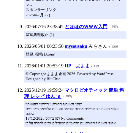
ラ...
スポンサーリンク
2026年7月 (7)
2026/07/16 23:38:45
とほほのＷＷＷ入門
皇室典範改正 (1)
2026/05/01 00:23:50
mysousaku
みらさん
登録: 投稿 (Atom)
2026/01/01 20:53:19
HP よよよ
© Copyright よよよ企画 2026. Powered by WordPress.
Designed by BluChic
2025/12/19 19:59:24
マクロビオティック 簡単 料
理 レシピ ゆん’ｓ
שיאי האיגרוף הקוריאני הדרומי וסגנונותיו
אלופי האיגרוף המובילים מדרום קוריאה וסגנונות הלחימה הייחודיים
שלהם
ג'נה ברוקס 18/12/2025 No Comments
אלופי האיגרוף הקוריאנים הדרומיים המובילים זוכים להכרה על כי