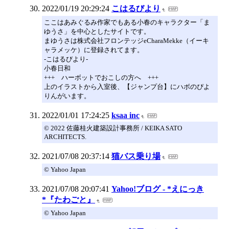
2022/01/19 20:29:24
こはるびより
ここはあみぐるみ作家でもある小春のキャラクター「ま
ゆうさ」を中心としたサイトです。
まゆうさは株式会社フロンテッジeCharaMekke（イーキ
ャラメッケ）に登録されてます。
-こはるびより-
小春日和
+++ ハーボットでおこしの方へ +++
上のイラストから入室後、【ジャンプ台】にハボのぴよ
りんがいます。
2022/01/01 17:24:25
ksaa inc
© 2022 佐藤桂火建築設計事務所 / KEIKA SATO
ARCHITECTS.
2021/07/08 20:37:14
猫バス乗り場
© Yahoo Japan
2021/07/08 20:07:41
Yahoo!ブログ - *えにっき
*『たわごと』
© Yahoo Japan