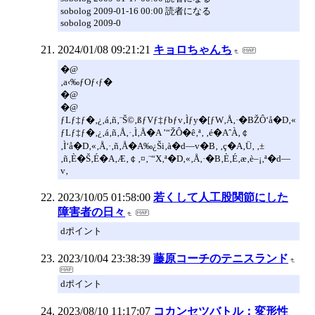
sobolog 2009-01-16 00:00 読者になる
sobolog 2009-0
2024/01/08 09:21:21
キョロちゃんち
�@
‚a‹‰ƒOƒ‹ƒ�
�@
�@
ƒLƒ‡ƒ�‚¿‚á‚ñ‚¨Š©‚ßƒVƒ‡ƒbƒv‚Ìƒy�[ƒW‚Å‚·�BŽÔ‘å�D‚«
ƒLƒ‡ƒ�‚¿‚á‚ñ‚Å‚·‚Ì‚Å�A ’“ŽÔ�ê‚ª‚ ‚é�AˆÀ‚￠
‚Ì‘å�D‚«‚Å‚·‚ñ‚Å�A‰¿Ši‚à�d—v�B‚ ‚ç�A‚Ü‚ ‚±
‚ñ‚È�Š‚É�A‚Æ‚￠‚¤‚¨“X‚ª�D‚«‚Å‚·�B‚È‚É‚æ‚è–¡‚ª�d—
v‚
2023/10/05 01:58:00
若くして人工股関節にした
障害者の日々
dポイント
2023/10/04 23:38:39
藤原コーチのテニスランド
dポイント
2023/08/10 11:17:07
コカンセツバトル：変形性