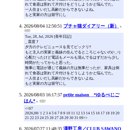
れて食器は割れて片付けをどうしようかと悩んでた。
一人住まいだし高齢だからできないよね。
もと実家の方は留守にし
2026/08/04 12:50:51
ブチャ猫ダイアリー（新）
Tue, 28, Jul, 2026 [長年日記]
_ 震度７
夕方のテレビニュースを見てビックリ‼
もと主人の実家と義妹の住んでるところじゃないの(>_<)
心配だったけど電話もメールも混んでるはずだから少し
時間がたってからと思った。
無事に電話が通じて義妹の方は無事だったが、家具は倒
れて食器は割れて片付けをどうしようかと悩んでた。
一人住まいだし高齢だからできないよね。
もと実家の方は留守にし
2026/08/03 16:17:37
petite maison *ゆるべじご
はん*
<<07
2026,08/ 1 2 3 4 5 6 7 8 9 10 11 12 13 14 15 16 17 18 19 20
21 22 23 24 25 26 27 28 29 30 31 09>>
2026/07/27 11:48:35
澤野工房／CLUB SAWANO