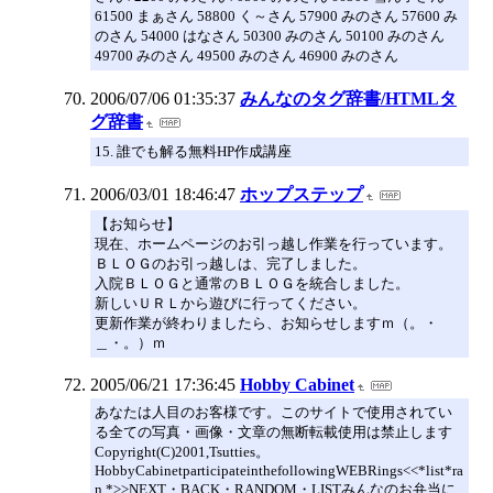
61500 まぁさん 58800 く～さん 57900 みのさん 57600 み
のさん 54000 はなさん 50300 みのさん 50100 みのさん
49700 みのさん 49500 みのさん 46900 みのさん
2006/07/06 01:35:37
みんなのタグ辞書/HTMLタ
グ辞書
15. 誰でも解る無料HP作成講座
2006/03/01 18:46:47
ホップステップ
【お知らせ】
現在、ホームページのお引っ越し作業を行っています。
ＢＬＯＧのお引っ越しは、完了しました。
入院ＢＬＯＧと通常のＢＬＯＧを統合しました。
新しいＵＲＬから遊びに行ってください。
更新作業が終わりましたら、お知らせしますｍ（。・
＿・。）ｍ
2005/06/21 17:36:45
Hobby Cabinet
あなたは人目のお客様です。このサイトで使用されてい
る全ての写真・画像・文章の無断転載使用は禁止します
Copyright(C)2001,Tsutties。
HobbyCabinetparticipateinthefollowingWEBRings<<*list*ra
n.*>>NEXT・BACK・RANDOM・LISTみんなのお弁当に