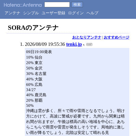
アンテナ
シンプル
ユーザー登録
ログイン
ヘルプ
SORAのアンテナ
おとなりアンテナ
|
おすすめページ
2026/08/09 19:55:36
tenki.jp
09日19:00発表
10% 仙台
20% 東京
50% 金沢
30% 名古屋
40% 大阪
60% 広島
34/27
40% 鹿児島
20% 那覇
50%
沖縄は雲が多く、所々で雨や雷雨となるでしょう。明け
方にかけて、高波に警戒が必要です。九州から関東は晴
れ間が出ますが、午後は標高の高い地域を中心に、あち
らこちらで雨雲や雷雲が発生しそうです。局地的に激し
い雨が降るでしょう。北陸は安定して晴れる見