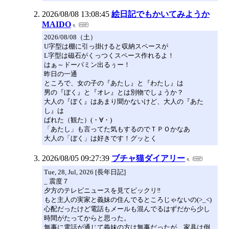
2026/08/08 13:08:45
絵日記でもかいてみようか
MAIDO
2026/08/08（土）
U字型は棚に引っ掛けると収納スペースが
L字型は磁石がくっつくスペース作れるよ！
はぁ～ドーパミン出るぅー！
昨日の一通
ところで、女の子の『あたし』と『わたし』は
男の『ぼく』と『オレ』とは別物でしょうか？
大人の『ぼく』はあまり聞かないけど、大人の『あた
し』は
ばれた（観た）(・∀・)
「あたし」も言ってた気もするのでＴＰＯかなあ
大人の「ぼく」は好きです！グッとく
2026/08/05 09:27:39
ブチャ猫ダイアリー
Tue, 28, Jul, 2026 [長年日記]
_ 震度７
夕方のテレビニュースを見てビックリ‼
もと主人の実家と義妹の住んでるところじゃないの(>_<)
心配だったけど電話もメールも混んでるはずだから少し
時間がたってからと思った。
無事に電話が通じて義妹の方は無事だったが、家具は倒