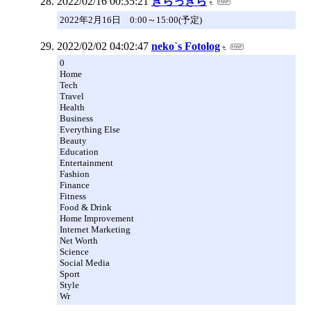
2022/02/16 00:35:21
きらっきら
2022年2月16日 0:00～15:00(予定)
2022/02/02 04:02:47
neko`s Fotolog
0
Home
Tech
Travel
Health
Business
Everything Else
Beauty
Education
Entertainment
Fashion
Finance
Fitness
Food & Drink
Home Improvement
Internet Marketing
Net Worth
Science
Social Media
Sport
Style
Wr