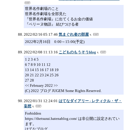
世界名作劇場のこと
世界名作劇場を全部見た
『世界名作劇場』に出てくるお金の価値
『ペリーヌ物語』 結びつける者
2022/02/16 05:17:46
気まぐれ者の部屋
2022年2月16日 0:00～15:00(予定)
2022/02/08 11:13:16
こどものもうそうblog
1 2 3 4 5
6 7 8 9 10 11 12
13 14 15 16 17 18 19
20 21 22 23 24 25 26
27 28
<< February 2022 >>
(C) 2022 ブログ JUGEM Some Rights Reserved.
2022/01/31 12:24:01
はてなダイアリー - レティクル・ザ・
妄想
Forbidden
https://thetsurai.hatenablog.com/ は非公開に設定されてい
ます。
はてなブログ