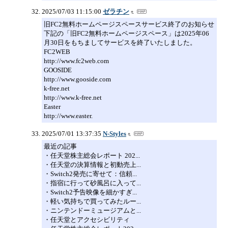
2025/07/03 11:15:00
ゼラチン
旧FC2無料ホームページスペースサービス終了のお知らせ
下記の「旧FC2無料ホームページスペース」は2025年06
月30日をもちましてサービスを終了いたしました。
FC2WEB
http://www.fc2web.com
GOOSIDE
http://www.gooside.com
k-free.net
http://www.k-free.net
Easter
http://www.easter.
2025/07/01 13:37:35
N-Styles
最近の記事
・任天堂株主総会レポート 202...
・任天堂の決算情報と初動売上...
・Switch2発売に寄せて：信頼...
・指宿に行って砂風呂に入って...
・Switch2予告映像を細かすぎ...
・軽い気持ちで買ってみたルー...
・ニンテンドーミュージアムと...
・任天堂とアクセシビリティ