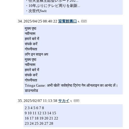
・任天堂株主総会レポート202...
・10年ぶりにテレビ周りを刷新...
・次世代Swit
2025/04/25 08:40:22
迎賓館裏口
मुख्य पृष्ठ
नवीनतम
हमारे बारे में
संपर्क करें
गोपनीयता
लॉग इन साइन अप
मुख्य पृष्ठ
नवीनतम
हमारे बारे में
संपर्क करें
गोपनीयता
Tringa Game: अभी खेलें! सर्वश्रेष्ठ ट्रिंगा गेम ऑनलाइन का आनंद लें।
डाउनलोड
2025/02/07 11:13:58
サカイ
2 3 4 5 6 7 8
9 10 11 12 13 14 15
16 17 18 19 20 21 22
23 24 25 26 27 28