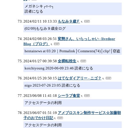
メガネシキ┌○-○┐
読者になる
2024/02/11 10:13:33
もなみ９歳Ｆ
(02/09)もなみ９歳全ログ
2024/02/08 03:26:51
変態さん、いらっしゃい - livedoor
Blog（ブログ）
hentainews at 03:20｜Permalink│Comments(74)│clip!│窃盗
2024/01/27 00:39:58
全裸転校生
koichiyoung 2020-06-09 23:46 読者になる
2024/01/25 20:50:15
はてなダイアリー - ニゴ？
nigo 2023-07-26 23:05 読者になる
2023/06/08 11:41:18
シーラブ食堂
アクセスデータの利用
2023/06/07 01:51:19
アメブロスキン制作サービス☆加藤朝
子のおでかけ日記
アクセスデータの利用