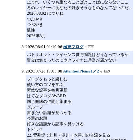
止まれ、いくつも重なることばとことばにならないここ
ろのレイヤーにあなたの好きそうなものなんてないのだ...
2026.08.02 はつりね
つぶやき
つぶやき
慣性
2026年8月
2026/08/01 01:10:06
極東ブログ
パトリオット・ライセンス供与問題はどうなっているか
資金は集まったのにウクライナに兵器が届かない
2026/07/26 17:05:08
AttentionPlease1／2
ブログをもっと楽しむ
使い方のコツを学ぶ
素敵な記事を毎月更新
はてなブログAWARD
同じ興味の仲間と集まる
グループ
書きたい話題が見つかる
今週のお題
好きな話題から記事を見つける
トピック
22. 背割堤で桂川・淀川・木津川の合流を見る