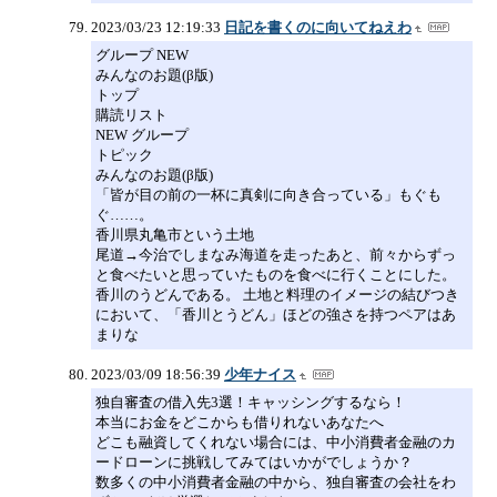
2023/03/23 12:19:33
日記を書くのに向いてねえわ
グループ NEW
みんなのお題(β版)
トップ
購読リスト
NEW グループ
トピック
みんなのお題(β版)
「皆が目の前の一杯に真剣に向き合っている」もぐも
ぐ……。
香川県丸亀市という土地
尾道→今治でしまなみ海道を走ったあと、前々からずっ
と食べたいと思っていたものを食べに行くことにした。
香川のうどんである。 土地と料理のイメージの結びつき
において、「香川とうどん」ほどの強さを持つペアはあ
まりな
2023/03/09 18:56:39
少年ナイス
独自審査の借入先3選！キャッシングするなら！
本当にお金をどこからも借りれないあなたへ
どこも融資してくれない場合には、中小消費者金融のカ
ードローンに挑戦してみてはいかがでしょうか？
数多くの中小消費者金融の中から、独自審査の会社をわ