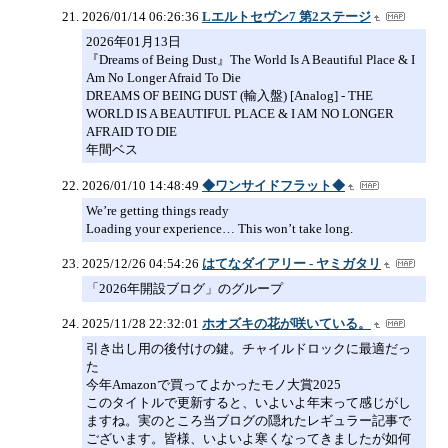
2026/01/14 06:26:36
Lエルトセヴン7 第2ステージ
2026年01月13日
『Dreams of Being Dust』The World Is A Beautiful Place & I
Am No Longer Afraid To Die
DREAMS OF BEING DUST (輸入盤) [Analog] - THE
WORLD IS A BEAUTIFUL PLACE & I AM NO LONGER
AFRAID TO DIE
年間ベス
2026/01/10 14:48:49
◆ワンサイドフラット◆
We’re getting things ready
Loading your experience… This won’t take long.
2025/12/26 04:54:26
はてなダイアリー - ヤミガタリ
「2026年開設ブログ」のグループ
2025/11/28 22:32:01
ホオズキの花が咲いている。
引き出し用の後付けの鍵。チャイルドロックに最適だっ
た
今年Amazonで買ってよかったモノ大賞2025
このタイトルで更新すると、いよいよ年末って感じがし
ますね。実のところ当ブログの隠れたレギュラー記事で
ございます。皆様、いよいよ寒くなってきましたが如何