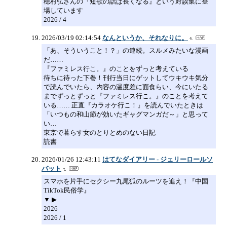
穂村弘さんの『短歌の話は長くなる』という対談集に登
場しています
2026 / 4
2026/03/19 02:14:54
なんというか、それなりに。
「あ、そういうこと！？」の連続。スルメみたいな漫画
だ……
『ファミレス行こ。』のことをずっと考えている
待ちに待った下巻！刊行当日にゲットしてウキウキ気分
で読んでいたら、内容の温度差に面食らい、今にいたる
までずっとずっと『ファミレス行こ。』のことを考えて
いる…… 正直『カラオケ行こ！』を読んでいたときは
「いつもの和山節が効いたギャグマンガだ～」と思って
い…
東京で暮らす女のとりとめのない日記
読書
2026/01/26 12:43:11
はてなダイアリー - ジェリーロールソ
バット
スマホを片手にセクシー九尾狐のルーツを追え！『中国
TikTok民俗学』
▼ ▶
2026
2026 / 1