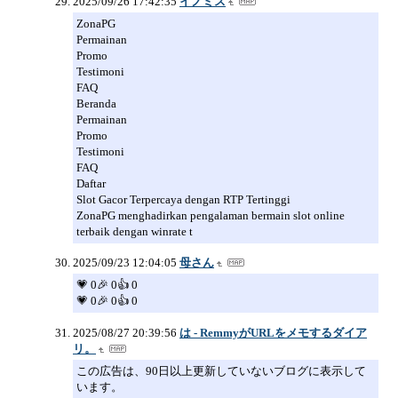
2025/09/26 17:42:35
イノミス
ZonaPG
Permainan
Promo
Testimoni
FAQ
Beranda
Permainan
Promo
Testimoni
FAQ
Daftar
Slot Gacor Terpercaya dengan RTP Tertinggi
ZonaPG menghadirkan pengalaman bermain slot online
terbaik dengan winrate t
2025/09/23 12:04:05
母さん
💗 0🎉 0👍 0
💗 0🎉 0👍 0
2025/08/27 20:39:56
は - RemmyがURLをメモするダイア
リ。
この広告は、90日以上更新していないブログに表示して
います。