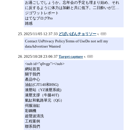
お過ごしでしょうか。忘年会の予定も埋まり始め、それ
に反するように体力は加齢と共に低下。二日酔いが三…
ジゴワットレポート
はてなブログPro
雑感
2025/11/05 12:37:33
どぱいぱんチョリソー
Contact UsPrivacy PolicyTerms of UseDo not sell my
dataAdvertiser Wanted
2025/10/28 23:06:37
Target capture
<sub id="q0vgp"></sub>
網站首頁
關于我們
產品中心
油缸(CJT140和HSG)
液壓站（YZ液壓系統)
液壓支撐（牛腿40T)
氣缸和氣路單元（QG）
伺服油缸
彩鋼機
超聲波清洗
工程案例
聯系我們