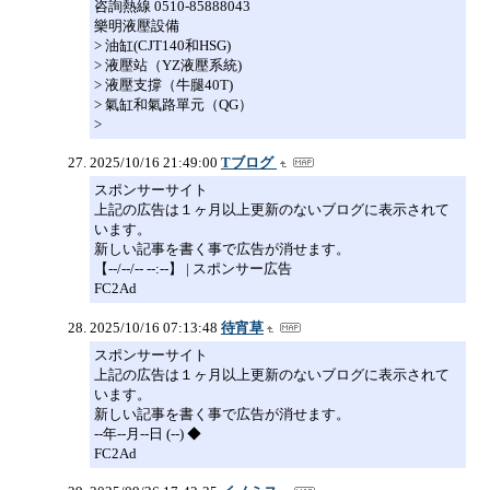
咨詢熱線 0510-85888043
樂明液壓設備
> 油缸(CJT140和HSG)
> 液壓站（YZ液壓系統)
> 液壓支撐（牛腿40T)
> 氣缸和氣路單元（QG）
>
2025/10/16 21:49:00
Tブログ
スポンサーサイト
上記の広告は１ヶ月以上更新のないブログに表示されて
います。
新しい記事を書く事で広告が消せます。
【--/--/-- --:--】 | スポンサー広告
FC2Ad
2025/10/16 07:13:48
待宵草
スポンサーサイト
上記の広告は１ヶ月以上更新のないブログに表示されて
います。
新しい記事を書く事で広告が消せます。
--年--月--日 (--) ◆
FC2Ad