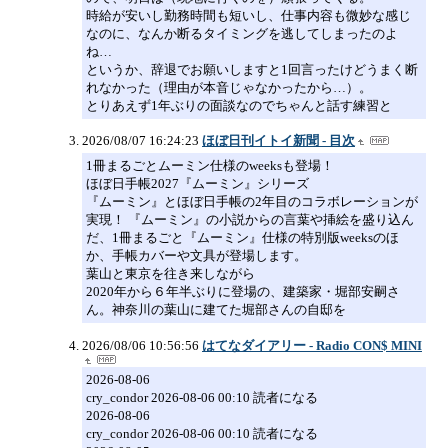
時給が安いし勤務時間も短いし、仕事内容も微妙な感じ
なのに、なんか断るタイミングを逃してしまったのよ
ね…
というか、辞退でお願いしますと1回言ったけどうまく断
れなかった（理由が本音じゃなかったから…）。
とりあえず1年ぶりの面談なのでちゃんと話す練習と
2026/08/07 16:24:23
ほぼ日刊イトイ新聞 - 目次
1冊まるごとムーミン仕様のweeksも登場！
ほぼ日手帳2027『ムーミン』シリーズ
『ムーミン』とほぼ日手帳の2年目のコラボレーションが
実現！ 『ムーミン』の小説からの言葉や挿絵を盛り込ん
だ、1冊まるごと『ムーミン』仕様の特別版weeksのほ
か、手帳カバーや文具が登場します。
葉山と東京を往き来しながら
2020年から６年半ぶりに登場の、建築家・堀部安嗣さ
ん。神奈川の葉山に建てた堀部さんの自邸を
2026/08/06 10:56:56
はてなダイアリー - Radio CON$ MINI
2026-08-06
cry_condor 2026-08-06 00:10 読者になる
2026-08-06
cry_condor 2026-08-06 00:10 読者になる