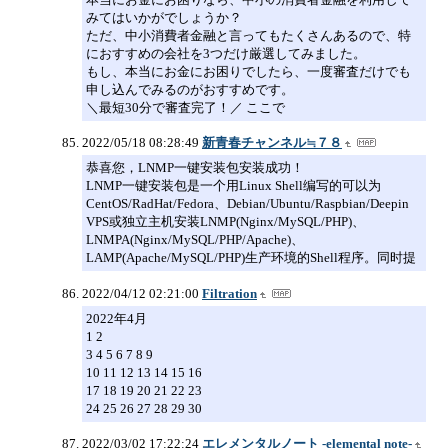
みてはいかがでしょうか？
ただ、中小消費者金融と言ってもたくさんあるので、特
におすすめの会社を3つだけ厳選してみました。
もし、本当にお金にお困りでしたら、一度審査だけでも
申し込んでみるのがおすすめです。
＼最短30分で審査完了！／ ここで
2022/05/18 08:28:49
新青春チャンネル≒７８
恭喜您，LNMP一键安装包安装成功！
LNMP一键安装包是一个用Linux Shell编写的可以为
CentOS/RadHat/Fedora、Debian/Ubuntu/Raspbian/Deepin
VPS或独立主机安装LNMP(Nginx/MySQL/PHP)、
LNMPA(Nginx/MySQL/PHP/Apache)、
LAMP(Apache/MySQL/PHP)生产环境的Shell程序。同时提
2022/04/12 02:21:00
Filtration
2022年4月
1 2
3 4 5 6 7 8 9
10 11 12 13 14 15 16
17 18 19 20 21 22 23
24 25 26 27 28 29 30
2022/03/02 17:22:24
エレメンタルノート -elemental note-