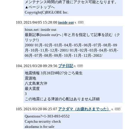
メンテナンス時間の終了後にアクセス可能となります。
▲ページトップへ
Copyright(C)BIGLOBE Inc.
2021/04/05 15:28:00
inside out
hirax.net::inside out
最新記事(inside out)へ | 年と月を指定して記事を読む（ク
リック!）
2000/ 01月- 02月- 03月- 04月- 05月- 06月- 07月- 08月- 09
月- 10月- 11月- 12月- 2001/ 01月- 02月- 03月- 04月- 05月-
06月- 07月- 08月- 09月- 10月- 11月- 12月- 2002/
2021/03/28 09:29:56
プチ日記
地震情報 3月28日9時27分ごろ発生
震源地
八丈島東方沖
最大震度
3
この地震による津波の心配はありません詳細
2021/03/20 06:25:07
アクダマ（お疲れさまでった）
Questions?+1-303-893-0552
Captcha security check
akudama is for sale