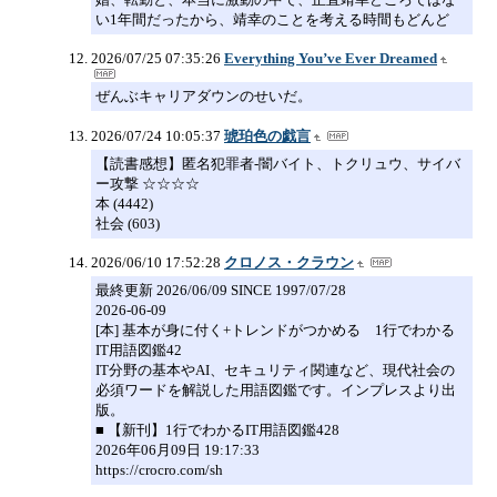
い1年間だったから、靖幸のことを考える時間もどんど
2026/07/25 07:35:26
Everything You’ve Ever Dreamed
ぜんぶキャリアダウンのせいだ。
2026/07/24 10:05:37
琥珀色の戯言
【読書感想】匿名犯罪者-闇バイト、トクリュウ、サイバ
ー攻撃 ☆☆☆☆
本 (4442)
社会 (603)
2026/06/10 17:52:28
クロノス・クラウン
最終更新 2026/06/09 SINCE 1997/07/28
2026-06-09
[本] 基本が身に付く+トレンドがつかめる 1行でわかる
IT用語図鑑42
IT分野の基本やAI、セキュリティ関連など、現代社会の
必須ワードを解説した用語図鑑です。インプレスより出
版。
■ 【新刊】1行でわかるIT用語図鑑428
2026年06月09日 19:17:33
https://crocro.com/sh