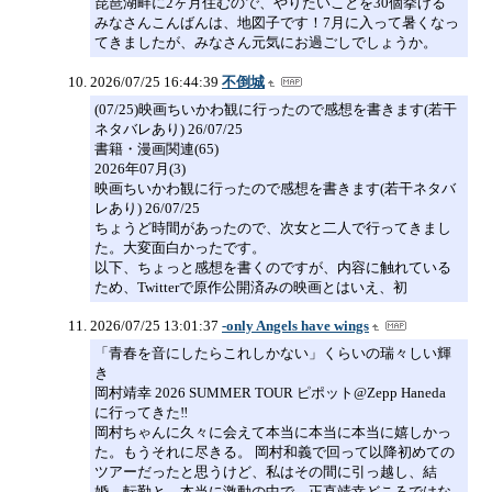
琵琶湖畔に2ヶ月住むので、やりたいことを30個挙げる
みなさんこんばんは、地図子です！7月に入って暑くなっ
てきましたが、みなさん元気にお過ごしでしょうか。
2026/07/25 16:44:39
不倒城
(07/25)映画ちいかわ観に行ったので感想を書きます(若干
ネタバレあり) 26/07/25
書籍・漫画関連(65)
2026年07月(3)
映画ちいかわ観に行ったので感想を書きます(若干ネタバ
レあり) 26/07/25
ちょうど時間があったので、次女と二人で行ってきまし
た。大変面白かったです。
以下、ちょっと感想を書くのですが、内容に触れている
ため、Twitterで原作公開済みの映画とはいえ、初
2026/07/25 13:01:37
-only Angels have wings
「青春を音にしたらこれしかない」くらいの瑞々しい輝
き
岡村靖幸 2026 SUMMER TOUR ピポット@Zepp Haneda
に行ってきた‼️
岡村ちゃんに久々に会えて本当に本当に本当に嬉しかっ
た。もうそれに尽きる。 岡村和義で回って以降初めての
ツアーだったと思うけど、私はその間に引っ越し、結
婚、転勤と、本当に激動の中で、正直靖幸どころではな