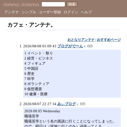
アンテナ
シンプル
ユーザー登録
ログイン
ヘルプ
カフェ・アンテナ。
おとなりアンテナ
|
おすすめページ
2026/08/08 05:09:43
ブログがでーん
1 イベント・祭り
2 経営・ビジネス
4 フィギュア
5 中国語
6 歴史
7 科学
8 ボランティア
9 仮想通貨
10 健康・医療
2026/08/07 22:27:34
みぃブログ
2026.08.05 Wednesday
職場見学
職場見学という名の面談に行くことになってしまった。
ので、明日は（現地に行くのを）頑張ってくる。