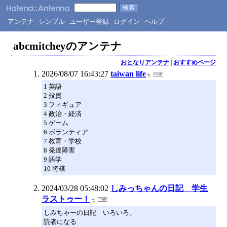
アンテナ
シンプル
ユーザー登録
ログイン
ヘルプ
abcmitcheyのアンテナ
おとなりアンテナ
|
おすすめページ
2026/08/07 16:43:27
taiwan life
1 英語
2 投資
3 フィギュア
4 政治・経済
5 ゲーム
6 ボランティア
7 教育・学校
8 発達障害
9 語学
10 将棋
2024/03/28 05:48:02
しみっちゃんの日記 学生
ラストゥー！
しみちゃーの日記 いろいろ。
読者になる