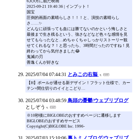
6,8,9月に観た映画
2025-09-21 19:40:36 | インプット！
国宝
圧倒的画面の素晴らしさ！！！と、演技の素晴らし
さ……✨
どんなに頑張っても血には勝てないのかという悔しさと
最後まで生き残るという、強さなどなど色々な感情を見
せてもらったなと…めちゃくちゃしっかりストーリー観
せてくれるな？！と思ったら、3時間だったのですね！見
終わってから気付きました😂
鬼滅の刃
善逸くんが好きな
2025/07/04 07:44:31
とみこの右脳
【H】ポールが通せる新デザイン！フラット仕様で、カー
テン×間仕切りのイイとこどり…
2025/07/04 03:48:59
鳥頭の憂鬱/ウェブリブログ
としぞう
※10秒後にBIGLOBEのおすすめページに遷移します
BIGLOBEのおすすめサービス
Copyright(C)BIGLOBE Inc. 1996-
2025/07/03 15:10:06
裏トミノブログ/ウェブリブ