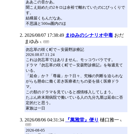
ああこの音かあ。
聞こえ始めたの2キロは余裕で離れていたのにびっくりで
す。
結構届くもんだなあ。
不思議と500m圏内のほ
2026/08/07 17:38:49
まゆみのシナリオ中毒
おだ
まゆみ
勿忘草の咲く町で～安曇野診療記
2026.08.07.11:24
これは勿忘草ではありません。モッコウバラです。
ドラマ『勿忘草の咲く町で～安曇野診療記』を毎週見て
いる。
「延命」か？「尊厳」か？日々、究極の判断を迫られな
がらも懸命に働く若き医療者たちの姿を描く医療ドラ
マ。
この類のドラマを見ていると感情移入してしまう。
たぶん終末期病院で働いている人の九分九厘は延命に否
定的だと思う。
家族は一日
2026/08/06 04:31:34
『萬雅堂』便り
樋口雅一
2026-08-05