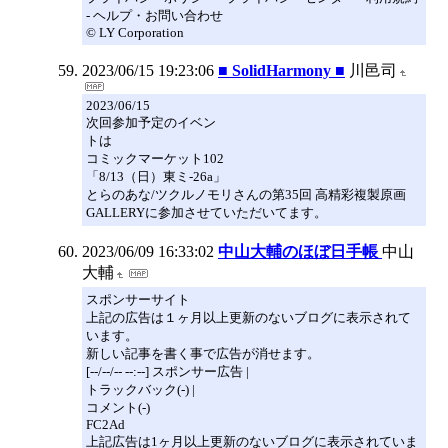
- ヘルプ・お問い合わせ
© LY Corporation
2023/06/15 19:23:06
■ SolidHarmony ■
川邑司
2023/06/15
次回参加予定のイベン
トは
コミックマーケット102
「8/13（日）東ミ-26a」
とらのあな/ツクルノモリさんの第35回 高精彩複製原画
GALLERYに参加させていただいてます。
2023/06/09 16:33:02
中山大輔のほぼ日手帳
中山
大輔
スポンサーサイト
上記の広告は１ヶ月以上更新のないブログに表示されて
います。
新しい記事を書く事で広告が消せます。
[--/--/-- --:--] スポンサー広告 |
トラックバック(-) |
コメント(-)
FC2Ad
上記広告は1ヶ月以上更新のないブログに表示されていま