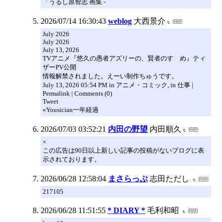
「うるし原智志 画集 -
2026/07/14 16:30:43
weblog
大西景介
July 2026
July 2026
July 13, 2026
TVアニメ『悠久の愚者アズリーの、賢者のすゝめ』ティ
ザーPV公開
情報解禁されました。えーい制作ちゅうです。
July 13, 2026 05:54 PM in アニメ・コミック, in 仕事 |
Permalink | Comments (0)
Tweet
«Yousician一年経過
2026/07/03 03:52:21
内田の野望
内田順久
×
この広告は90日以上新しい記事の投稿がないブログに表
示されております。
2026/06/28 12:58:04
まさらっぷ
志田ただし
217105
2026/06/28 11:51:55
* DIARY *
毛利和昭