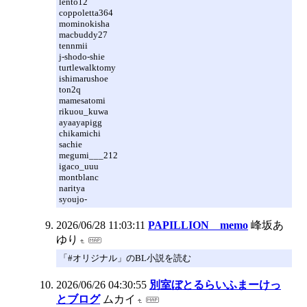
lento12
coppoletta364
mominokisha
macbuddy27
tennmii
j-shodo-shie
turtlewalktomy
ishimarushoe
ton2q
mamesatomi
rikuou_kuwa
ayaayapigg
chikamichi
sachie
megumi___212
igaco_uuu
montblanc
naritya
syoujo-
2026/06/28 11:03:11
PAPILLION memo
峰坂あ
ゆり
「#オリジナル」のBL小説を読む
2026/06/26 04:30:55
別室ぼとるらいふまーけっ
とブログ
ムカイ