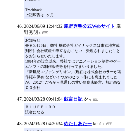
｜
Trackback
上記広告は1ヶ月
2024/06/09 12:44:32
庵野秀明公式Webサイト
庵
野秀明
お知らせ
去る5月29日、弊社 株式会社ガイナックスは東京地方裁
判所に会社破産の申立をおこない、受理されましたこと
をお知らせいたします。
1984年の設立以来、弊社ではアニメーション制作やゲー
ムソフトの制作販売等を行ってまいりました。
『新世紀エヴァンゲリオン』(現在は株式会社カラーが著
作権を保有)などいくつかのヒット作にも恵まれました
が、2012年ごろから見通しの甘い飲食店経営、無計画な
ＣＧ会社
2024/03/28 09:41:04
戯言日記
夕
ＢＬＵＥＢＩＲＤ
読者になる
2024/03/28 04:20:34
めたしあたー
ken1