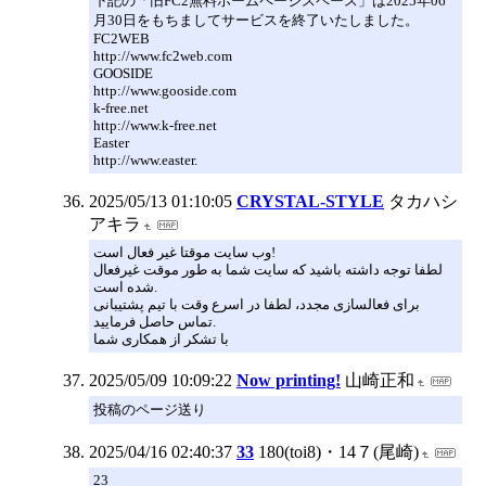
下記の「旧FC2無料ホームページスペース」は2025年06
月30日をもちましてサービスを終了いたしました。
FC2WEB
http://www.fc2web.com
GOOSIDE
http://www.gooside.com
k-free.net
http://www.k-free.net
Easter
http://www.easter.
2025/05/13 01:10:05
CRYSTAL-STYLE
タカハシ
アキラ
وب سایت موقتا غیر فعال است!
لطفا توجه داشته باشید که سایت شما به طور موقت غیرفعال
شده است.
برای فعالسازی مجدد، لطفا در اسرع وقت با تیم پشتیبانی
تماس حاصل فرمایید.
با تشکر از همکاری شما
2025/05/09 10:09:22
Now printing!
山崎正和
投稿のページ送り
2025/04/16 02:40:37
33
180(toi8)・14７(尾崎)
23