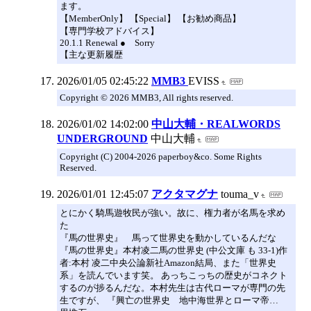
ます。
【MemberOnly】 【Special】 【お勧め商品】
【専門学校アドバイス】
20.1.1 Renewal ● Sorry
【主な更新履歴
2026/01/05 02:45:22
MMB3
EVISS
Copyright © 2026 MMB3, All rights reserved.
2026/01/02 14:02:00
中山大輔・REALWORDS
UNDERGROUND
中山大輔
Copyright (C) 2004-2026 paperboy&co. Some Rights
Reserved.
2026/01/01 12:45:07
アクタマグナ
touma_v
とにかく騎馬遊牧民が強い。故に、権力者が名馬を求め
た
『馬の世界史』 馬って世界史を動かしているんだな
『馬の世界史』本村凌二馬の世界史 (中公文庫 も 33-1)作
者:本村 凌二中央公論新社Amazon結局、また「世界史
系」を読んでいます笑。 あっちこっちの歴史がコネクト
するのが捗るんだな。本村先生は古代ローマが専門の先
生ですが、 『興亡の世界史 地中海世界とローマ帝…