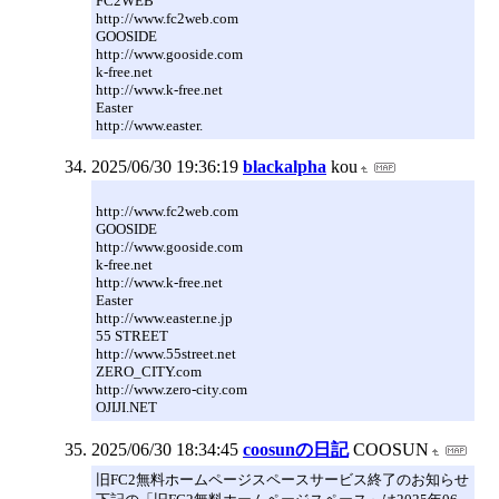
FC2WEB
http://www.fc2web.com
GOOSIDE
http://www.gooside.com
k-free.net
http://www.k-free.net
Easter
http://www.easter.
2025/06/30 19:36:19
blackalpha
kou
http://www.fc2web.com
GOOSIDE
http://www.gooside.com
k-free.net
http://www.k-free.net
Easter
http://www.easter.ne.jp
55 STREET
http://www.55street.net
ZERO_CITY.com
http://www.zero-city.com
OJIJI.NET
2025/06/30 18:34:45
coosunの日記
COOSUN
旧FC2無料ホームページスペースサービス終了のお知らせ