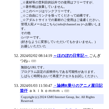
_☆素材等の営利目的以外での使用はフリーですが、
_☆著作権は放棄していません。
_☆このページはリンクフリーです。
_☆ご自由にリンクを張ってくださって結構です。
_☆アダルトサイトでの素材のご使用はご遠慮ください。
管理人宛メールはこちら( info@channel.nu )へお願いしま
す。
その他
◇バナーです。
(好きなように変形していただいてもかまいません。)
お越しいただいた
2024/02/02 08:14:19
～ほのぼの日常記～
ごんぎ
つね
無効なURLです。
プログラム設定の反映待ちである可能性があります。
しばらく時間をおいて再度アクセスをお試しください。
2024/01/03 11:50:47
・論娉R乗りのアニメ屋日記
筮仟
ａｋｉｋｏｍｍｍ
Copyright (c) 2024 GMO Internet Group, Inc. All Rights
Reserved.