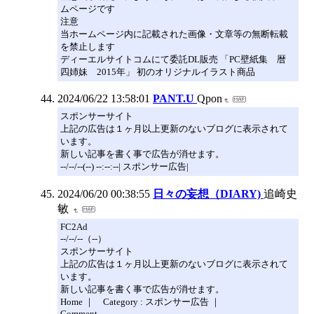
ムページです
注意
当ホームページ内に記載された画像・文章等の無断転載
を禁止します
ディーエルサイトコムにて委託DL販売 「PC壁紙集 暦
四姉妹 2015年」 初のオリジナルイラスト商品
2024/06/22 13:58:01
PANT.U
Qpon
スポンサーサイト
上記の広告は１ヶ月以上更新のないブログに表示されて
います。
新しい記事を書く事で広告が消せます。
--/--/--(--) --:--:--| スポンサー広告|
2024/06/20 00:38:55
日々の妄想（DIARY)
追崎史
敏
FC2Ad
--/--/--（--）
スポンサーサイト
上記の広告は１ヶ月以上更新のないブログに表示されて
います。
新しい記事を書く事で広告が消せます。
Home ｜ Category : スポンサー広告 ｜
Comment