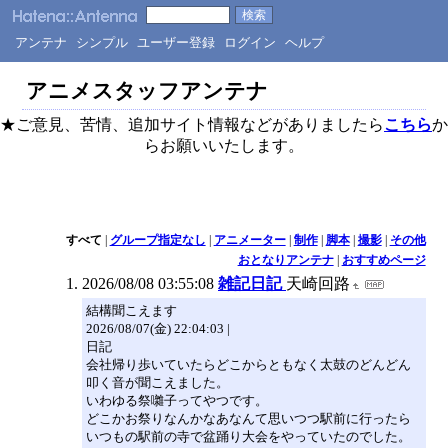
アンテナ
シンプル
ユーザー登録
ログイン
ヘルプ
アニメスタッフアンテナ
★ご意見、苦情、追加サイト情報などがありましたら
こちら
か
らお願いいたします。
すべて
|
グループ指定なし
|
アニメーター
|
制作
|
脚本
|
撮影
|
その他
おとなりアンテナ
|
おすすめページ
2026/08/08 03:55:08
雑記日記
天崎回路
結構聞こえます
2026/08/07(金) 22:04:03 |
日記
会社帰り歩いていたらどこからともなく太鼓のどんどん
叩く音が聞こえました。
いわゆる祭囃子ってやつです。
どこかお祭りなんかなあなんて思いつつ駅前に行ったら
いつもの駅前の寺で盆踊り大会をやっていたのでした。