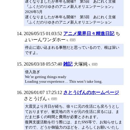
遅くなりましたが本年も開催‼ 第5回 あにれく主催
『ふくだのりゆきのアニメ新人オリエンテーション』
2026年5月
遅くなりましたが本年も開催‼ 第5回 あにれく主催
『ふくだのりゆきのアニメ新人オリエンテーション
2026/05/15 01:03:52
アニメ業界日々精進日記
ち
ょいーんワンダホー
停止に追い込まれる事態だと思っているので、根は深い
ですよ。
2026/03/18 05:57:40
雑記
大塚純
借入急ぎ
We’re getting things ready
Loading your experience… This won’t take long.
2026/01/07 17:25:12
さとうげんのホームページ
さとうげん
大震災より月日が経ち、徐々に元の生活にも戻ろうとし
ておりますが、被災地の方々が元の生活に戻るには、ま
だまだ多くの時間と費用が必要とされます。
復興支援活動を行う際には、またSNS等で、お知らせしま
すので、どうか御協力のほどを、よろしくお願いいたし