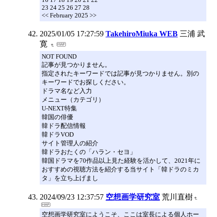
23 24 25 26 27 28
<< February 2025 >>
2025/01/05 17:27:59
TakehiroMiuka WEB
三浦 武
寛
NOT FOUND
記事が見つかりません。
指定されたキーワードでは記事が見つかりません。別の
キーワードでお探しください。
ドラマ名など入力
メニュー（カテゴリ）
U-NEXT特集
韓国の俳優
韓ドラ配信情報
韓ドラVOD
サイト管理人の紹介
韓ドラおたくの「ハラン・セヨ」
韓国ドラマを70作品以上見た経験を活かして、2021年に
おすすめの視聴方法を紹介する当サイト「韓ドラのミカ
タ」を立ち上げまし
2024/09/23 12:37:57
空想画学研究室
荒川直樹
空想画学研究室にようこそ、ここは室長による個人ホー