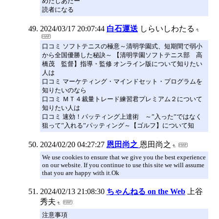
めたしあたー
読者になる
2024/03/17 20:07:44
白石運送
しらいしわたる
口コミ ソフトテニスの極意～清明学園式、短期間で弱小
から全国優勝した秘訣～ 【清明学園ソフトテニス部 高
橋茂 監督】指導・監修 オンライン版について知りたい
人は
口コミ マーケティング・マインドセット・プログラムを
知りたいのなら
口コミ ＭＴ４裁量トレード練習君プレミアム２について
知りたい人は
口コミ 速効！パッティング上達術 ～”入った”ではなく
狙って”入れる”パッティング～【ゴルフ】について知
2024/02/20 04:27:27
恩田尚之
恩田尚之
We use cookies to ensure that we give you the best experience
on our website. If you continue to use this site we will assume
that you are happy with it.Ok
2024/02/13 21:08:30
ちゃんねる on the Web
上谷
秀夫
注意事項