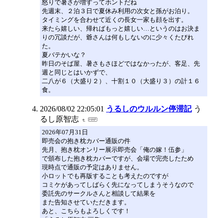
怒りで暑さが増すってホントだね
先週末、２泊３日で夏休み利用の次女と孫がお泊り。
タイミングを合わせて近くの長女一家も顔を出す。
来たら嬉しい、帰ればもっと嬉しい…というのはお決ま
りの冗談だが、爺さんは何もしないのに少々くたびれ
た。
夏バテかいな？
昨日のそば屋、暑さもさほどではなかったが、客足、先
週と同じとはいかずで、
二八が６（大盛り２）、十割１０（大盛り３）の計１６
食。
2026/08/02 22:05:01
うるしのウルルン停滞記
う
るし原智志
2026年07月31日
即売会の抱き枕カバー通販の件
先月、抱き枕オンリー展示即売会「俺の嫁！伍参」
で頒布した抱き枕カバーですが、会場で完売したため
現時点で通販の予定はありません。
小ロットでも再版することも考えたのですが
コミケがあってしばらく先になってしまうそうなので
委託先のサークルさんと相談して結果を
また告知させていただきます。
あと、こちらもよろしくです！