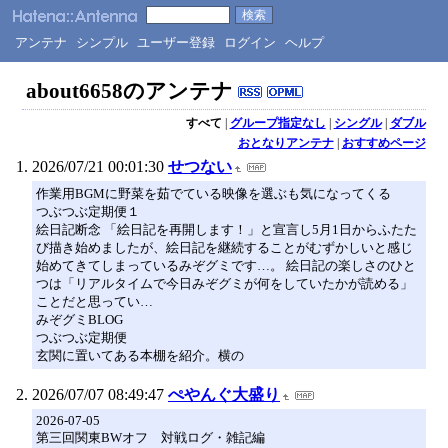
アンテナ
シンプル
ユーザー登録
ログイン
ヘルプ
about6658のアンテナ
すべて
|
グループ指定なし
|
シングル
|
ダブル
おとなりアンテナ
|
おすすめページ
2026/07/21 00:01:30
せつない
作業用BGMに野菜を茹でている映像を選ぶも気になってくる
つぶつぶ定期便１
絵日記断念 「絵日記を再開します！」と宣言し5月1日からふたた
び描き始めましたが、絵日記を継続することがむずかしいと感じ
始めてきてしまっているみぞグミです…。 絵日記の楽しさのひと
つは「リアルタイムで今日みぞグミが何をしていたかが読める」
ことだと思ってい…
みぞグミBLOG
つぶつぶ定期便
玄関に置いてある本棚を紹介。横の
2026/07/07 08:49:47
ぺやんぐ大盛り
2026-07-05
第三回関東BWオフ 対戦ログ・雑記編