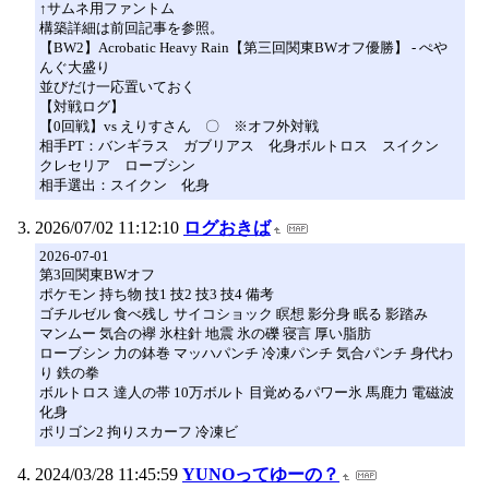
↑サムネ用ファントム
構築詳細は前回記事を参照。
【BW2】Acrobatic Heavy Rain【第三回関東BWオフ優勝】 - ぺや
んぐ大盛り
並びだけ一応置いておく
【対戦ログ】
【0回戦】vs えりすさん 〇 ※オフ外対戦
相手PT：バンギラス ガブリアス 化身ボルトロス スイクン
クレセリア ローブシン
相手選出：スイクン 化身
2026/07/02 11:12:10
ログおきば
2026-07-01
第3回関東BWオフ
ポケモン 持ち物 技1 技2 技3 技4 備考
ゴチルゼル 食べ残し サイコショック 瞑想 影分身 眠る 影踏み
マンムー 気合の襷 氷柱針 地震 氷の礫 寝言 厚い脂肪
ローブシン 力の鉢巻 マッハパンチ 冷凍パンチ 気合パンチ 身代わ
り 鉄の拳
ボルトロス 達人の帯 10万ボルト 目覚めるパワー氷 馬鹿力 電磁波
化身
ポリゴン2 拘りスカーフ 冷凍ビ
2024/03/28 11:45:59
YUNOってゆーの？