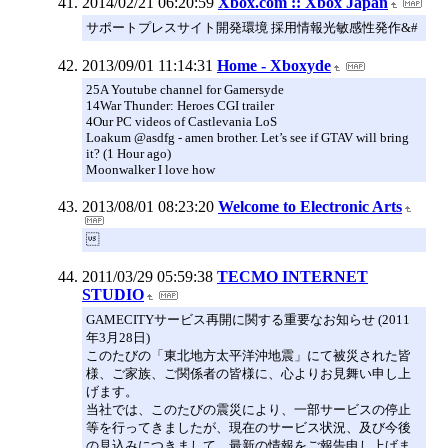
2014/02/21 06:20:59
Xbox.com :: Xbox Japan
サポートプレスサイト開発環境 採用情報光敏感性発作&#
2013/09/01 11:14:31
Home - Xboxyde
25A Youtube channel for Gamersyde
14War Thunder: Heroes CGI trailer
4Our PC videos of Castlevania LoS
Loakum @asdfg - amen brother. Let’s see if GTAV will bring
it? (1 Hour ago)
Moonwalker I love how
2013/08/01 08:23:20
Welcome to Electronic Arts

2011/03/29 05:59:38
TECMO INTERNET
STUDIO
GAMECITYサービス再開に関する重要なお知らせ (2011
年3月28日)
このたびの「東北地方太平洋沖地震」にて被災された皆
様、ご家族、ご関係者の皆様に、心よりお見舞い申し上
げます。
当社では、このたびの震災により、一部サービスの停止
等を行ってきましたが、現在のサービス状況、及び今後
の見込みにつきまして、最新の情報をご報告申し上げま