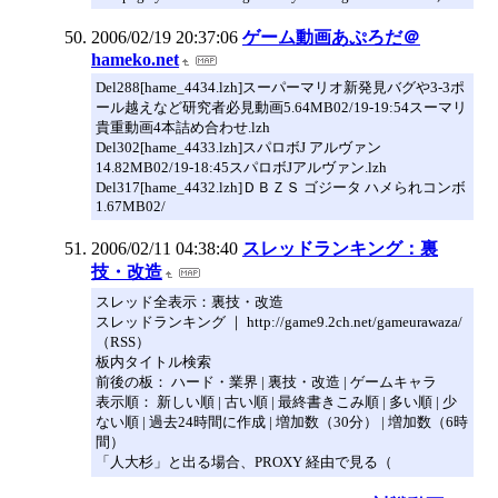
2006/02/19 20:37:06
ゲーム動画あぷろだ＠
hameko.net
Del288[hame_4434.lzh]スーパーマリオ新発見バグや3-3ポ
ール越えなど研究者必見動画5.64MB02/19-19:54スーマリ
貴重動画4本詰め合わせ.lzh
Del302[hame_4433.lzh]スパロボJ アルヴァン
14.82MB02/19-18:45スパロボJアルヴァン.lzh
Del317[hame_4432.lzh]ＤＢＺＳ ゴジータ ハメられコンボ
1.67MB02/
2006/02/11 04:38:40
スレッドランキング：裏
技・改造
スレッド全表示：裏技・改造
スレッドランキング ｜ http://game9.2ch.net/gameurawaza/
（RSS）
板内タイトル検索
前後の板： ハード・業界 | 裏技・改造 | ゲームキャラ
表示順： 新しい順 | 古い順 | 最終書きこみ順 | 多い順 | 少
ない順 | 過去24時間に作成 | 増加数（30分） | 増加数（6時
間）
「人大杉」と出る場合、PROXY 経由で見る（