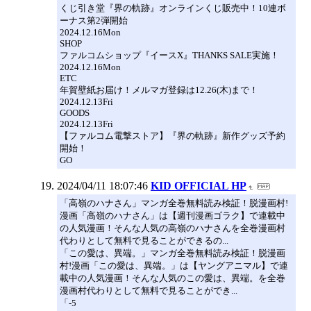
くじ引き堂『界の軌跡』オンラインくじ販売中！10連ボ
ーナス第2弾開始
2024.12.16Mon
SHOP
ファルコムショップ『イースX』THANKS SALE実施！
2024.12.16Mon
ETC
年賀壁紙お届け！メルマガ登録は12.26(木)まで！
2024.12.13Fri
GOODS
2024.12.13Fri
【ファルコム電撃ストア】『界の軌跡』新作グッズ予約
開始！
GO
2024/04/11 18:07:46
KID OFFICIAL HP
「高嶺のハナさん」マンガ全巻無料読み検証！脱漫画村!
漫画「高嶺のハナさん」は【週刊漫画ゴラク】で連載中
の人気漫画！そんな人気の高嶺のハナさんを全巻漫画村
代わりとして無料で見ることができるの...
「この愛は、異端。」マンガ全巻無料読み検証！脱漫画
村!漫画「この愛は、異端。」は【ヤングアニマル】で連
載中の人気漫画！そんな人気のこの愛は、異端。を全巻
漫画村代わりとして無料で見ることができ...
「-5