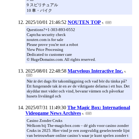
9 スピリチュアル
10 車・バイク
2025/10/01 21:46:52
NOUTEN TOP
Questions?+1-303-893-0552
Captcha security check
nouten.com is for sale
Please prove you're not a robot
View Price Processing
Dedicated to customer care
© HugeDomains.com. All rights reserved.
2025/08/01 22:48:58
Marvelous Interactive Inc.
När är det dags för takomläggning och vad bör du tänka på?
Ett fungerande tak är en av de viktigaste delarna i ett hus. Det
skyddar mot väder och vind, bevarar värmen och påverkar
husets livslängd och
2025/07/31 11:49:30
The Magic Box: International
Videogame News Archives
Casino Zonder Cruks
Welkom bij The-magicbox.com – dé gids voor casino zonder
Cruks in 2025. Hier vind je een zorgvuldig geselecteerde lijst
van betrouwbare online casino’s waar je kunt spelen zonder t