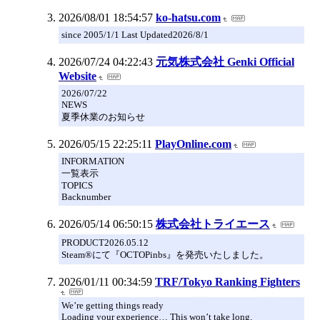
2026/08/01 18:54:57
ko-hatsu.com
since 2005/1/1 Last Updated2026/8/1
2026/07/24 04:22:43
元気株式会社 Genki Official
Website
2026/07/22
NEWS
夏季休業のお知らせ
2026/05/15 22:25:11
PlayOnline.com
INFORMATION
一覧表示
TOPICS
Backnumber
2026/05/14 06:50:15
株式会社トライエース
PRODUCT2026.05.12
Steam®にて『OCTOPinbs』を発売いたしました。
2026/01/11 00:34:59
TRF/Tokyo Ranking Fighters
We’re getting things ready
Loading your experience… This won’t take long.