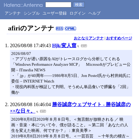
アンテナ
シンプル
ユーザー登録
ログイン
ヘルプ
afiriのアンテナ
おとなりアンテナ
|
おすすめページ
2026/08/08 17:49:43
Hjk/変人窟
2026/08/07
・アプリが遅い原因をAIがトレースログから分析してくれる
「Windows Performance Analyzer MCP」 Microsoftがプレビュー公
開 – ITmedia NEWS
・「.jp」が40周年――1986年8月5日、Jon Postel氏から村井純氏に
委任 – INTERNET Watch
・現役内科医が検証して判明。そうめん単品食いで膵臓を「2回」
働か
2026/08/08 16:46:04
勝谷誠彦ウェブサイト - 勝谷誠彦の
××な日々。
2020年8月8日2020年８月８日号。＜無言館が放映される ／ 映
画・音楽・本について今、僕が語ること。～第二回「あなたの人
生を変えた映画、何ですか？」：東良美季＞
2019年8月8日2019年８月８日号。＜一芸百芸 ～十年先の稽古～