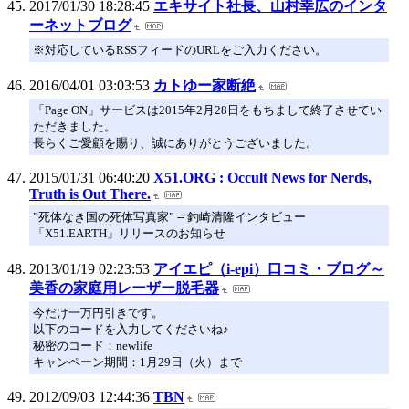
2017/01/30 18:28:45
エキサイト社長、山村幸広のインタ
ーネットブログ
※対応しているRSSフィードのURLをご入力ください。
2016/04/01 03:03:53
カトゆー家断絶
「Page ON」サービスは2015年2月28日をもちまして終了させてい
ただきました。
長らくご愛顧を賜り、誠にありがとうございました。
2015/01/31 06:40:20
X51.ORG : Occult News for Nerds,
Truth is Out There.
”死体なき国の死体写真家” -- 釣崎清隆インタビュー
「X51.EARTH」リリースのお知らせ
2013/01/19 02:23:53
アイエピ（i-epi）口コミ・ブログ～
美香の家庭用レーザー脱毛器
今だけ一万円引きです。
以下のコードを入力してくださいね♪
秘密のコード：newlife
キャンペーン期間：1月29日（火）まで
2012/09/03 12:44:36
TBN