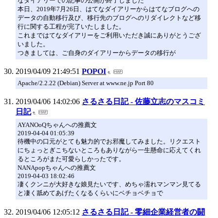
なダイアリーでの記事の公開が終了しました
本日、2019年7月26日、はてなダイアリーからはてなブログへの
データの自動移行及び、移行先のブログへのリダイレクトなど移
行に関する工程が完了いたしました。
これまではてなダイアリーをご利用いただき誠にありがとうござ
いました。
つきましては、ご自身のダイアリーからデータの移行が
2019/04/09 21:49:51
POPOI
Apache/2.2.22 (Debian) Server at www.ne.jp Port 80
2019/04/06 14:02:06
さるさる日記 - 佐藤立志のマスコミ
日記
AYANOoQちゃんへの推薦文
2019-04-04 01:05:39
待機中の口元がとても魅力的でお邪魔してみました。リクエスト
にちょっとぎこちないところもありながら一生懸命に応えてくれ
るところがまた可愛らしかったです。
NANApopちゃんへの推薦文
2019-04-03 18:02:46
凄くクンニが大好きな娘見たいです、めちゃ濡れマンマン見てる
と凄く舐めてあげたくなるくらいにベチョベチョで
2019/04/06 12:05:12
さるさる日記 - 零細企業経営者の闘