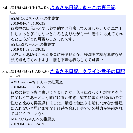
2019/04/06 10:34:03
さるさる日記 - きっこの裏日記
AYANOoQちゃんへの推薦文
2019-04-04 01:05:39
待機中の口元がとても魅力的でお邪魔してみました。リクエスト
にちょっとぎこちないところもありながら一生懸命に応えてくれ
るところがまた可愛らしかったです。
AYUxRIちゃんへの推薦文
2019-04-03 09:39:32
花見よりあゆりちゃんを見に来ませんか。桜満開の様な素敵な笑
顔で迎えてくれますよ。服も下着も春らしくて可愛い
2019/04/06 07:00:20
さるさる日記 - クライン孝子の日記
AMAImarronちゃんへの推薦文
2019-04-05 02:35:59
彼女の魅力を多々書いてきましたが、久々にゆっくり話すと本当
に楽しくてあっという間に時間がすぎ、魅力に富んだお勧めの女
性だと改めて再認識しました。最近は色ぽさも増しなかなか部屋
に入れないと思いますがぜひ待ち合わせ等でその魅力を堪能され
てはどうでしょうか
NOAageちゃんへの推薦文
2019-04-04 23:24:26