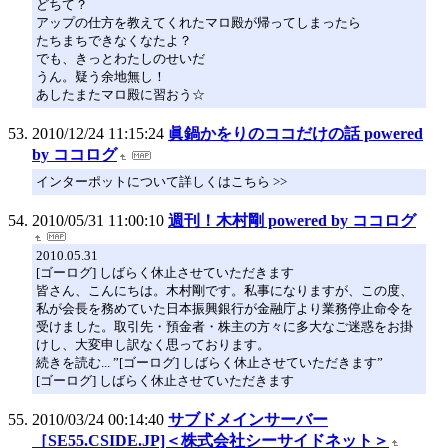
どちて？
アップの仕方を教えてくれたマロ殿が帰ってしまったら
たちまちできなくなたよ？
でも、きっとわたしのせいだ
うん。疑う余地無し！
あしたまたマロ殿に習おう☆
2010/12/24 11:15:24
眞鍋かをりのココだけの話 powered
by ココログ
インターポットについて詳しくはこちら >>
2010/05/31 11:00:10
週刊！木村剛 powered by ココログ
2010.05.31
[ゴーログ] しばらく休止させていただきます
皆さん、こんにちは。木村剛です。私事になりますが、この度、
私が会長を務めていた日本振興銀行が金融庁より業務停止命令を
受けました。取引先・預金者・株主の方々に多大なご迷惑をお掛
けし、大変申し訳なく思っております。
続きを読む... ”[ゴーログ] しばらく休止させていただきます”
[ゴーログ] しばらく休止させていただきます
2010/03/24 00:14:40
サブドメインサーバー
［SE55.CSIDE.JP]＜株式会社シーサイドネット＞