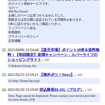
のドメイン登録サービスです。
’);}//-->
404 Not Found
お探しのページは見つかりませんでした。
削除または非公開に設定されている可能性があります。
URLに誤りがないかもご確認ください。
トップページへ戻る
利用規約
プライバシーポリシー
広告掲載
2021/04/06 12:54:44
【楽天市場】ポイント10倍＆送料無
料！【初回限定】皇潤キャンペーン：エバーライフの
ショッピングサイト
© Rakuten Group, Inc.
2021/02/23 23:19:21
【海外ボツ！News】
Go http://home.big.or.jp/
2021/02/20 15:19:05
切込隊長BLOG（ブログ）
Error. Page cannot be displayed. Please contact your service provider
for more details. (19)