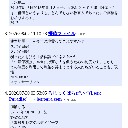
：水島二圭＞
2018年8月8日2018年８月８日号。＜私にとっての津川雅彦さん
は、俳優というよりも、とんでもない教養人であった。ご冥福を
お祈りする＞。
2017
2026/08/02 11:10:28
探偵ファイル
熊本地震 ～今年の地震ってこれですか？
スパイ日記
スパイ日記
弱った人を狙う生活保護ビジネス New!
「生活保護は、本当に必要な人を救うための制度です。しかし、
その制度を利用して利益を得ようとする人たちがいることも、現
場...
2026.08.02
スポンサーリンク
2026/07/30 03:53:05
ろじっくぱらだいす(Logic
Paradise) ～logipara.com～
加齢なる
2026年7月29日日記
TVのCMで、
「加齢臭を防ぐボディソープ」
のすぐ後に