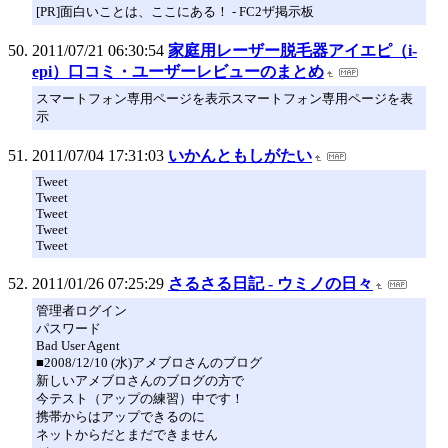
[PR]面白いことは、ここにある！ - FC2ザ掲示板
2011/07/21 06:30:54
家庭用レーザー脱毛器アイエピ（i-
epi）口コミ・ユーザーレビューのまとめ
スマートフォン専用ページを表示スマートフォン専用ページを表
示
2011/07/04 17:31:03
いかんともしがたい
Tweet
Tweet
Tweet
Tweet
Tweet
2011/01/26 07:25:29
さるさる日記 - ウミノの日々
管理者ログイン
パスワード
Bad User Agent
■2008/12/10 (水)アメブロさんのブログ
新しいアメブロさんのブログの方で
今テスト（アップの練習）中です！
携帯からはアップできるのに
ネットからだとまだできません