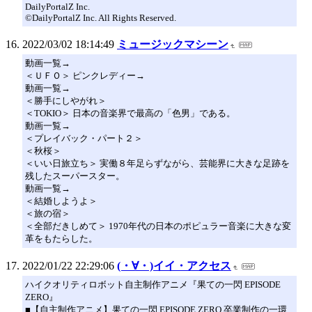
DailyPortalZ Inc.
©DailyPortalZ Inc. All Rights Reserved.
2022/03/02 18:14:49
ミュージックマシーン
動画一覧→
＜ＵＦＯ＞ ピンクレディー→
動画一覧→
＜勝手にしやがれ＞
＜TOKIO＞ 日本の音楽界で最高の「色男」である。
動画一覧→
＜プレイバック・パート２＞
＜秋桜＞
＜いい日旅立ち＞ 実働８年足らずながら、芸能界に大きな足跡を
残したスーパースター。
動画一覧→
＜結婚しようよ＞
＜旅の宿＞
＜全部だきしめて＞ 1970年代の日本のポピュラー音楽に大きな変
革をもたらした。
2022/01/22 22:29:06
(・∀・)イイ・アクセス
ハイクオリティロボット自主制作アニメ『果ての一閃 EPISODE
ZERO』
■【自主制作アニメ】果ての一閃 EPISODE ZERO 卒業制作の一環