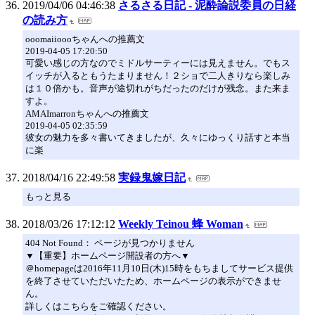
2019/04/06 04:46:38
さるさる日記 - 泥酔論説委員の日経
の読み方
ooomaiioooちゃんへの推薦文
2019-04-05 17:20:50
可愛い感じの方なのでミドルサーティーには見えません。でもス
イッチが入るともうたまりません！２ショで二人きりなら楽しみ
は１０倍かも。音声が途切れがちだったのだけが残念。また来ま
すよ。
AMAImarronちゃんへの推薦文
2019-04-05 02:35:59
彼女の魅力を多々書いてきましたが、久々にゆっくり話すと本当
に楽
2018/04/16 22:49:58
実録鬼嫁日記
もっと見る
2018/03/26 17:12:12
Weekly Teinou 蜂 Woman
404 Not Found： ページが見つかりません
▼【重要】ホームページ開設者の方へ▼
＠homepageは2016年11月10日(木)15時をもちましてサービス提供
を終了させていただいたため、ホームページの表示ができませ
ん。
詳しくはこちらをご確認ください。