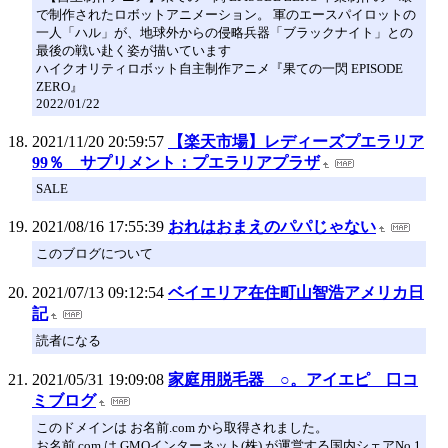
で制作されたロボットアニメーション。 軍のエースパイロットの
一人「ハル」が、地球外からの侵略兵器「ブラックナイト」との
最後の戦い赴く姿が描いています
ハイクオリティロボット自主制作アニメ『果ての一閃 EPISODE
ZERO』
2022/01/22
2021/11/20 20:59:57
【楽天市場】レディーズプエラリア
99％ サプリメント：プエラリアプラザ
SALE
2021/08/16 17:55:39
おれはおまえのパパじゃない
このブログについて
2021/07/13 09:12:54
ベイエリア在住町山智浩アメリカ日
記
読者になる
2021/05/31 19:09:08
家庭用脱毛器 ○。アイエピ 口コ
ミブログ
このドメインは お名前.com から取得されました。
お名前.com は GMOインターネット(株) が運営する国内シェアNo.1