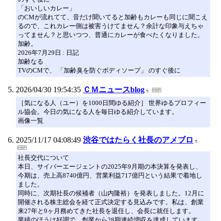
「おいしいカレー」
のCMが流れてて、音だけ聞いてると加齢もカレーも同じに聞こえ
るので、これカレー側は被害うけてません？余計な印象与えちゃ
ってません？と思いつつ、普通にカレーが食べたくなりました。
加齢。
2026年7月29日 : 日記
加齢なる
TVのCMで、 「加齢臭を防ぐボディソープ」 のすぐ後に
2026/04/30 19:54:35
ＣＭニュースblog
［気になる人（ユー）を1000日間ゆる紹介］ 世界ゆるプロフィー
ル協会。今日の気になる人を毎日ゆる紹介しています。
画像一覧
2025/11/17 04:08:49
渋谷ではたらく社長のアメブロ
社長交代について
本日、サイバーエージェントの2025年9月期の本決算を発表し、
今期は、売上高8740億円、営業利益717億円という結果で着地し
ました。
同時に、次期社長の候補者（山内隆裕）を発表しました。12月に
開催される株主総会を経て正式決定する見込みです。私は、創業
来27年と9ヶ月務めてきた社長を退任し、会長に就任します。
業績のほうは好調で、創業から28期連続増収を達成しています。