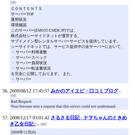
ＣＯＮＴＥＮＴＳ
サーバーTOP
運用状況
環境確認
このサーバー[EM035.CSIDE.JP]では、
株式会社シーサイドネットが運営する、
サブドメイン型レンタルサーバーサービスを提供しています。
シーサイドネットでは、サービス提供中の全サーバーにおいて、
・ サーバー利用者数
・ サーバースペック
・ サーバー負荷状況
・ サーバー転送量状況
を完全に公開しております。 また、
・ サーバー
2009/08/12 17:45:57
みかのアイエピ・口コミブログ
Bad Request
Your browser sent a request that this server could not understand.
2008/12/17 03:01:42
さるさる日記 - ナヲちゃんのときめ
き乙女日記♪
2008年12月(6)