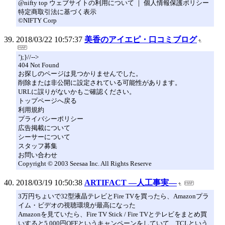
@nifty top ウェブサイトの利用について ｜ 個人情報保護ポリシー
特定商取引法に基づく表示
©NIFTY Corp
2018/03/22 10:57:37
美香のアイエピ・口コミブログ
’);}//-->
404 Not Found
お探しのページは見つかりませんでした。
削除または非公開に設定されている可能性があります。
URLに誤りがないかもご確認ください。
トップページへ戻る
利用規約
プライバシーポリシー
広告掲載について
シーサーについて
スタッフ募集
お問い合わせ
Copyright © 2003 Seesaa Inc. All Rights Reserve
2018/03/19 10:50:38
ARTIFACT ―人工事実―
3万円ちょいで32型液晶テレビとFire TVを買ったら、Amazonプラ
イム・ビデオの視聴環境が最高になった
Amazonを見ていたら、Fire TV Stick / Fire TVとテレビをまとめ買
いすると5,000円OFFというキャンペーンをしていて、TCLという