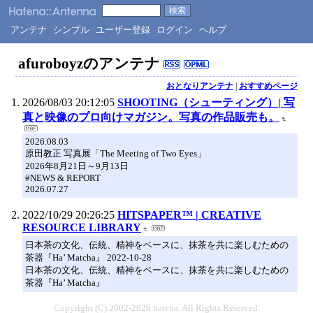
アンテナ
シンプル
ユーザー登録
ログイン
ヘルプ
afuroboyzのアンテナ
おとなりアンテナ
|
おすすめページ
2026/08/03 20:12:05
SHOOTING（シューティング）| 写
真と映像のプロ向けマガジン。写真の作品販売も。
2026.08.03
原田教正 写真展「The Meeting of Two Eyes」
2026年8月21日～9月13日
#NEWS & REPORT
2026.07.27
2022/10/29 20:26:25
HITSPAPER™ | CREATIVE
RESOURCE LIBRARY
日本茶の文化、伝統、精神をベースに、抹茶を共に楽しむための
茶器『Ha’ Matcha』 2022-10-28
日本茶の文化、伝統、精神をベースに、抹茶を共に楽しむための
茶器『Ha’ Matcha』
Copyright (C) 2002-2026 hatena. All Rights Reserved.