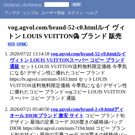
アンテナ
シンプル
ユーザー登録
ログイン
ヘルプ
vog.agvol.com/brand-52-c0.htmlルイ ヴィ
トン LOUIS VUITTON偽 ブランド 販売
2026/07/22 13:14:18
vog.agvol.com/brand-52-c0.htmlルイ
ヴィトン LOUIS VUITTONスーパー コピー ブランド
通販
セットLOUIS VUITTON送料無料限定価格 今季気
になる! デザイン性に優れたコピー ブランド
https://lv.agvol.com/num-5163.html セットLOUIS
VUITTON送料無料限定価格 今季気になる! デザイン性
に優れたコピー ブランド vogコピー LOUIS VUITTON
スーパー コピー ブランド 通販
2026/07/21 05:40:50
vog.agvol.com/brand-2-c0.htmlディ
オール DIORブランド 激安 サイト
コピー ブランド旬
デザイン 最強の定番コーデ 2026驚きの破格値バッグ
DIOR https://dior.agvol.com/num-7194.html コピー ブラン
ド旬デザイン 最強の定番コーデ 2026驚きの破格値バッ