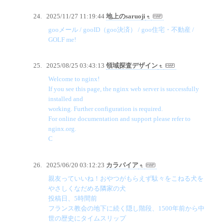
2025/11/27 11:19:44
地上のsaruoji
gooメール / gooID（goo決済） / goo住宅・不動産 /
GOLF me!
2025/08/25 03:43:13
領域探査デザイン
Welcome to nginx!
If you see this page, the nginx web server is successfully
installed and
working. Further configuration is required.
For online documentation and support please refer to
nginx.org.
C
2025/06/20 03:12:23
カラパイア
親友っていいね！おやつがもらえず駄々をこねる犬を
やさしくなだめる隣家の犬
投稿日、5時間前
フランス教会の地下に続く隠し階段、1500年前から中
世の歴史にタイムスリップ