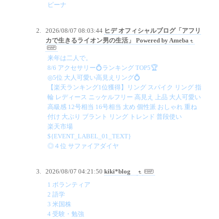
ピーナ
2026/08/07 08:03:44
ヒデ オフィシャルブログ「アフリ
カで生きるライオン男の生活」 Powered by Ameba
来年は二人で。
8/6 アクセサリー💍ランキング TOP5🏆
◎5位 大人可愛い高見えリング💍
【楽天ランキング1位獲得】リング スパイク リング 指
輪 レディース ニッケルフリー 高見え 上品 大人可愛い
高級感 12号相当 16号相当 太め 個性派 おしゃれ 重ね
付け 大ぶり ブラント リング トレンド 普段使い
楽天市場
${EVENT_LABEL_01_TEXT}
◎４位 サファイアダイヤ
2026/08/07 04:21:50
kiki*blog
1 ボランティア
2 語学
3 米国株
4 受験・勉強