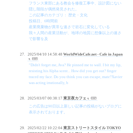
フランス東部にある教会を修復工事中、設計図にない
隠し階段が偶然発見された。
この記事のカテゴリ： 歴史・文化
投稿日、6時間前
産業廃棄物が異常な速さで岩石に変化している
我々人間の産業活動が、地球の地質に想像以上の速さ
で影響を及
2025/04/10 14:58:48
WorldWideCafe.net - Cafe in Japan
“Didn't forget me, Ava? He pinned me to wall. I bit my lip,
resisting his Alpha scent... How did you get out? finger
traced my face. Do you think you can escape, mate?Xavier
was acting irrationally, b
2025/03/07 00:38:17
東京夜カフェ
この広告は90日以上新しい記事の投稿がないブログに
表示されております。
2025/02/22 10:22:04
東京ストリートスタイル TOKYO