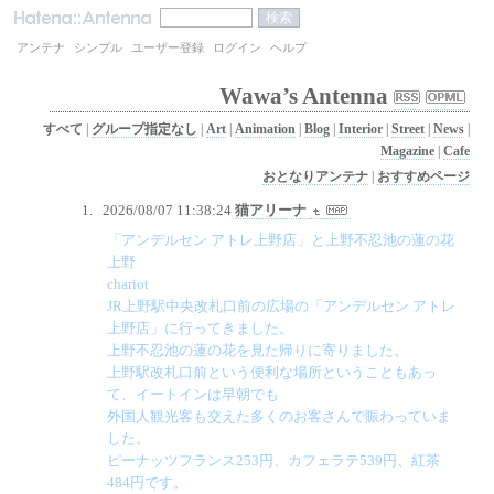
アンテナ
シンプル
ユーザー登録
ログイン
ヘルプ
Wawa’s Antenna
すべて
|
グループ指定なし
|
Art
|
Animation
|
Blog
|
Interior
|
Street
|
News
|
Magazine
|
Cafe
おとなりアンテナ
|
おすすめページ
2026/08/07 11:38:24
猫アリーナ
「アンデルセン アトレ上野店」と上野不忍池の蓮の花
上野
chariot
JR上野駅中央改札口前の広場の「アンデルセン アトレ
上野店」に行ってきました。
上野不忍池の蓮の花を見た帰りに寄りました。
上野駅改札口前という便利な場所ということもあっ
て、イートインは早朝でも
外国人観光客も交えた多くのお客さんで賑わっていま
した。
ピーナッツフランス253円、カフェラテ539円、紅茶
484円です。