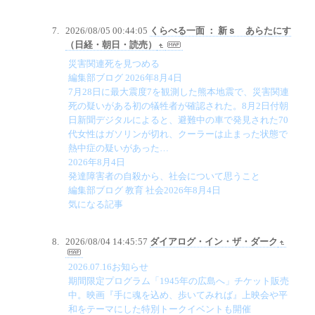
2026/08/05 00:44:05
くらべる一面 ： 新ｓ あらたにす
（日経・朝日・読売）
災害関連死を見つめる
編集部ブログ 2026年8月4日
7月28日に最大震度7を観測した熊本地震で、災害関連
死の疑いがある初の犠牲者が確認された。8月2日付朝
日新聞デジタルによると、避難中の車で発見された70
代女性はガソリンが切れ、クーラーは止まった状態で
熱中症の疑いがあった…
2026年8月4日
発達障害者の自殺から、社会について思うこと
編集部ブログ 教育 社会2026年8月4日
気になる記事
2026/08/04 14:45:57
ダイアログ・イン・ザ・ダーク
2026.07.16お知らせ
期間限定プログラム「1945年の広島へ」チケット販売
中。映画『手に魂を込め、歩いてみれば』上映会や平
和をテーマにした特別トークイベントも開催