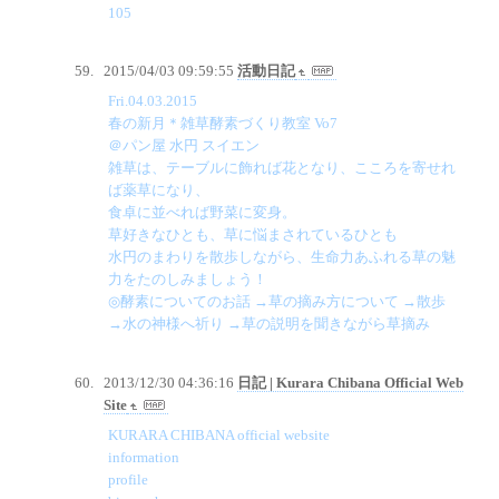
105
2015/04/03 09:59:55
活動日記
Fri.04.03.2015
春の新月＊雑草酵素づくり教室 Vo7
＠パン屋 水円 スイエン
雑草は、テーブルに飾れば花となり、こころを寄せれ
ば薬草になり、
食卓に並べれば野菜に変身。
草好きなひとも、草に悩まされているひとも
水円のまわりを散歩しながら、生命力あふれる草の魅
力をたのしみましょう！
◎酵素についてのお話 →草の摘み方について →散歩
→水の神様へ祈り →草の説明を聞きながら草摘み
2013/12/30 04:36:16
日記 | Kurara Chibana Official Web
Site
KURARA CHIBANA official website
information
profile