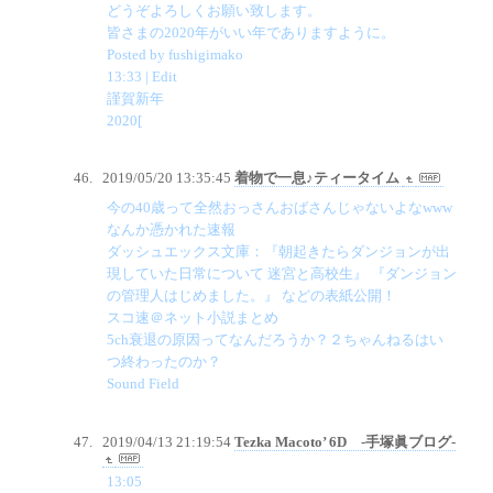
どうぞよろしくお願い致します。
皆さまの2020年がいい年でありますように。
Posted by fushigimako
13:33 | Edit
謹賀新年
2020[
2019/05/20 13:35:45
着物で一息♪ティータイム
今の40歳って全然おっさんおばさんじゃないよなwww
なんか憑かれた速報
ダッシュエックス文庫：『朝起きたらダンジョンが出
現していた日常について 迷宮と高校生』 『ダンジョン
の管理人はじめました。』 などの表紙公開！
スコ速＠ネット小説まとめ
5ch衰退の原因ってなんだろうか？２ちゃんねるはい
つ終わったのか？
Sound Field
2019/04/13 21:19:54
Tezka Macoto’ 6D -手塚眞ブログ-
13:05