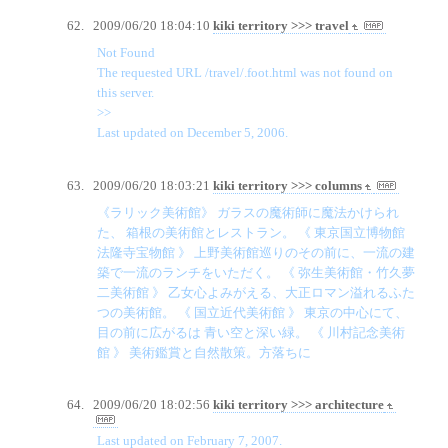
2009/06/20 18:04:10
kiki territory >>> travel
Not Found
The requested URL /travel/.foot.html was not found on
this server.
>>
Last updated on December 5, 2006.
2009/06/20 18:03:21
kiki territory >>> columns
《ラリック美術館》 ガラスの魔術師に魔法かけられ
た、 箱根の美術館とレストラン。 《 東京国立博物館
法隆寺宝物館 》 上野美術館巡りのその前に、一流の建
築で一流のランチをいただく。 《 弥生美術館・竹久夢
二美術館 》 乙女心よみがえる、大正ロマン溢れるふた
つの美術館。 《 国立近代美術館 》 東京の中心にて、
目の前に広がるは 青い空と深い緑。 《 川村記念美術
館 》 美術鑑賞と自然散策。方落ちに
2009/06/20 18:02:56
kiki territory >>> architecture
Last updated on February 7, 2007.