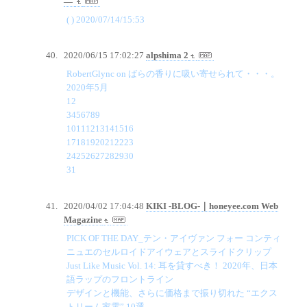
―
( ) 2020/07/14/15:53
2020/06/15 17:02:27
alpshima 2
RobertGlync on ばらの香りに吸い寄せられて・・・。
2020年5月
12
3456789
10111213141516
17181920212223
24252627282930
31
2020/04/02 17:04:48
KIKI -BLOG-｜honeyee.com Web
Magazine
PICK OF THE DAY_テン・アイヴァン フォー コンティ
ニュエのセルロイドアイウェアとスライドクリップ
Just Like Music Vol. 14: 耳を貸すべき！ 2020年、日本
語ラップのフロントライン
デザインと機能、さらに価格まで振り切れた “エクス
トリーム家電” 10選