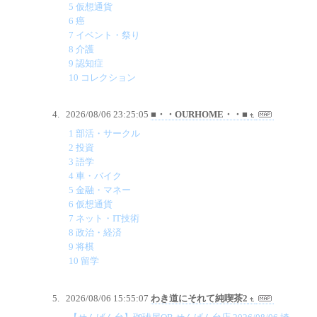
5 仮想通貨
6 癌
7 イベント・祭り
8 介護
9 認知症
10 コレクション
2026/08/06 23:25:05
■・・OURHOME・・■
1 部活・サークル
2 投資
3 語学
4 車・バイク
5 金融・マネー
6 仮想通貨
7 ネット・IT技術
8 政治・経済
9 将棋
10 留学
2026/08/06 15:55:07
わき道にそれて純喫茶2