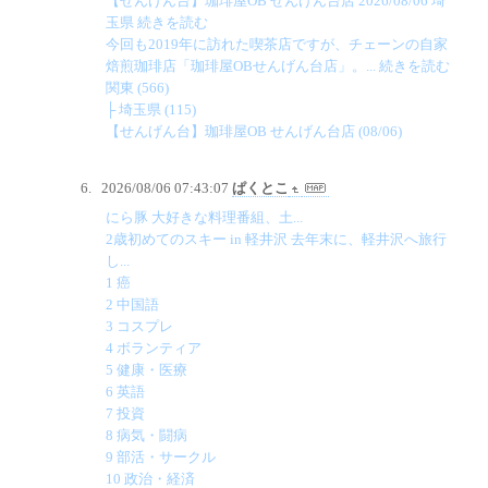
【せんげん台】珈琲屋OB せんげん台店 2026/08/06 埼
玉県 続きを読む
今回も2019年に訪れた喫茶店ですが、チェーンの自家
焙煎珈琲店「珈琲屋OBせんげん台店」。... 続きを読む
関東 (566)
├ 埼玉県 (115)
【せんげん台】珈琲屋OB せんげん台店 (08/06)
2026/08/06 07:43:07
ぱくとこ
にら豚 大好きな料理番組、土...
2歳初めてのスキー in 軽井沢 去年末に、軽井沢へ旅行
し...
1 癌
2 中国語
3 コスプレ
4 ボランティア
5 健康・医療
6 英語
7 投資
8 病気・闘病
9 部活・サークル
10 政治・経済