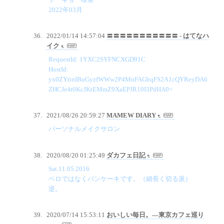
2022年03月
2022/01/14 14:57:04
〓〓〓〓〓〓〓〓〓〓〓 - はてなハ
イク
RequestId: 1YXC2SYFNCXGD91C
HostId:
yx0ZYrinIBuGyzfWWw2P4MnFAGbqFS2A1cQYReyDA6
ZHCJe4t0KcJKtEMmZ9XaEPJR10I3PdHA0=
2021/08/26 20:59:27
MAMEW DIARY
パーソナルメイクサロン
2020/08/20 01:25:49
ダカフェ日記
Sat.11.05.2016
ベロではなくパンケーキです。（細長く切る派）
逆。
2020/07/14 15:53:11
おいしい毎日。―東京カフェ巡り