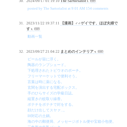
2024/09/17 01:19:10
The Sartorialist
posted by The Sartorialist at 9:01 AM 154 comments
2023/11/22 19:37:11
【漫画】♂♂ゲイです、ほぼ夫婦で
す
動画一覧
2023/09/27 21:04:22
まとめのインテリア
ビールが宙に浮く。
陶器のランプシェード。
下処理されたトビウオのポーチ。
フリーマーケットで便利そう。
言葉は時に薬になる。
玄関を演出する宅配ボックス。
手のひらサイズの学級日誌。
縦置きの蚊取り線香。
ポテチをポテチで封をする。
顔だけ出してスヤァ...。
IH対応の土鍋。
海の中の郵便局、メッセージボトル便や宝箱小包便。