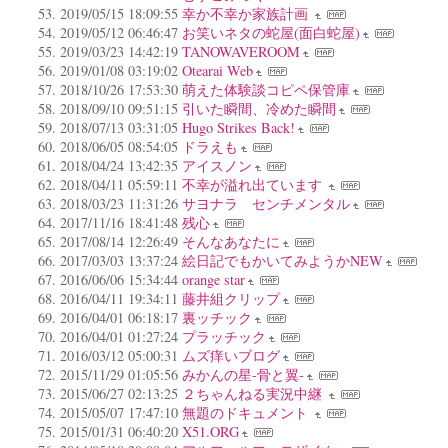
2019/05/15 18:09:55
幸か不幸か家族計画
2019/05/12 06:46:47
お笑いネタの蛇屋(面白蛇屋)
2019/03/23 14:42:19
TANOWAVEROOM
2019/01/08 03:19:02
Otearai Web
2018/10/26 17:53:30
萌えた体験談コピペ保管庫
2018/09/10 09:51:15
引いた瞬間、冷めた瞬間
2018/07/13 03:31:05
Hugo Strikes Back!
2018/06/05 08:54:05
ドラえも
2018/04/24 13:42:35
アイスノン
2018/04/11 05:59:11
不幸が溢れ出ています
2018/03/23 11:31:26
サヨナラ センチメンタル
2017/11/16 18:41:48
残心
2017/08/14 12:26:49
そんなあなたに
2017/03/03 13:37:24
絵日記でもかいてみようかNEW
2016/06/06 15:34:44
orange star
2016/04/11 19:34:11
藤井組クリップ
2016/04/01 06:18:17
裏ッチック
2016/04/01 01:27:24
プラッチック
2016/03/12 05:00:31
ムズ痒いブログ
2015/11/29 01:05:56
みかんの星-骨と翼-
2015/06/27 02:13:25
２ちゃんねる実況中継
2015/05/07 17:47:10
無題のドキュメント
2015/01/31 06:40:20
X51.ORG