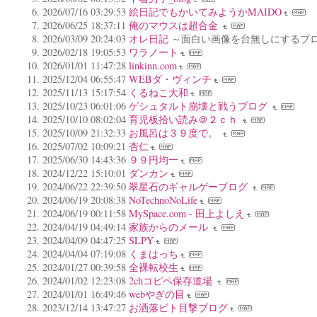
2026/07/16 03:29:53
絵日記でもかいてみようかMAIDO
2026/06/25 18:37:11
俺のマウスは超合金
2026/03/09 20:24:03
オレ日記
～面白い画像を台無しにするブ
2026/02/18 19:05:53
ワラノート
2026/01/01 11:47:28
linkinn.com
2025/12/04 06:55:47
WEBダ・ヴィンチ
2025/11/13 15:17:54
くるねこ大和
2025/10/23 06:01:06
ゲシュタルト崩壊と戦うブログ
2025/10/10 08:02:04
育児板拾い読み＠２ｃｈ
2025/10/09 21:32:33
お風呂は３９度で。
2025/07/02 10:09:21
杏仁
2025/06/30 14:43:36
９９円均一
2024/12/22 15:10:01
ダンカン
2024/06/22 22:39:50
翠星石のギャルゲーブログ
2024/06/19 20:08:38
NoTechnoNoLife
2024/06/19 00:11:58
MySpace.com - 田上よしえ
2024/04/19 04:49:14
家族からのメール
2024/04/09 04:47:25
SLPY
2024/04/04 07:19:08
くまはっち
2024/01/27 00:39:58
全裸転校生
2024/01/02 12:23:08
2chコピペ保存道場
2024/01/01 16:49:46
webやぎの目
2023/12/14 13:47:27
お洒落ビト目撃ブログ