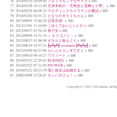
2014/05/10 20:09:04
アルファルファモザイク
2014/03/28 16:13:40
天津木村の「天狗女と泥棒ヒゲ男」
2014/02/26 08:08:32
ウエディングカメラマンの裏話
2014/01/02 02:01:21
となりの８０１ちゃん
2013/09/01 15:46:20
父母兄弟:
2012/11/01 11:10:09
こゆくておいしい(’A`)
2012/09/17 01:54:26
喪ゲ女
2012/09/09 14:31:14
::: エリゴノミ :::
2012/08/15 01:06:08
オカルト板もぐり
2012/06/10 19:57:31
┣┳┻┳┻┫ eromania ┣┻┳┻┳┫
2012/03/09 04:23:06
らいぶらりぃずだすと
2011/09/10 09:16:27
ワラノート
2010/03/23 22:29:42
BUKIMIX
2010/03/23 07:31:05
PSI!WEB
2010/03/22 20:23:39
僕と彼女は結婚する
2008/10/08 15:28:07
カッパカフェ！
Copyright (C) 2002-2026 hatena. All Ri