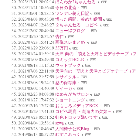
2023/12/11 20:02:14
ほんわか2ちゃんねる
2023/11/21 10:56:40
今日の北斎
2023/10/01 18:28:15
ツンデレ萌え日記
2023/04/08 09:43:30
悟った瞬間、冷めた瞬間
2023/04/07 12:48:27
２ちゃんねる コピペ
2022/12/07 20:49:04
ニュー得ブログ
2022/10/20 18:32:57
杏仁
2022/07/28 15:41:24
画像スレまとめ
2022/01/29 23:06:19
33万円
2022/01/24 01:59:18
天津 向の「萌えと天津とビデオテープ（
2022/01/09 05:49:30
コミックHOLIC
2021/08/18 11:15:32
ウッドブック
2021/07/08 22:11:49
天津向の「萌えと天津とビデオテープ（
2021/07/08 21:57:59
レサイクル
2021/07/08 19:24:13
忍の保存庫
2021/03/02 14:40:49
ザイーガ
2021/02/23 04:08:08
ゆめみがちサロン
2021/01/27 17:47:32
ショートニング
2020/12/16 17:27:08
おもしろメディアBOX
2020/10/29 17:41:33
コピペ馬鹿 ～創造力の欠如～
2020/07/28 05:51:52
虹色ドロップ嫌いです
2020/04/04 13:58:14
szwg
2020/03/28 18:46:47
人間椅子公式Blog
2019/06/13 00:57:22
むすこみっく