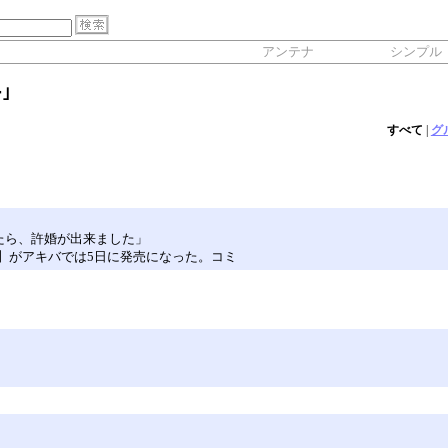
アンテナ
シンプル
｣
すべて
|
グ
たら、許婚が出来ました」
】がアキバでは5日に発売になった。コミ