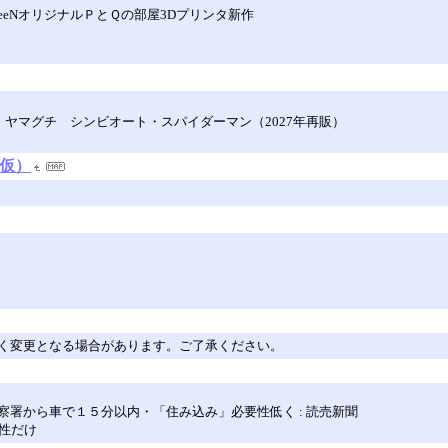
eeeNオリジナルＰとＱの部屋3Dプリンタ新作
メイジング・ヤマグチ シンビオート・スパイダーマン（2027年再販）
（仮）
】
く変更となる場合があります。ご了承ください。
署から車で１５分以内・「住み込み」必要性低く : 読売新聞
性だけ