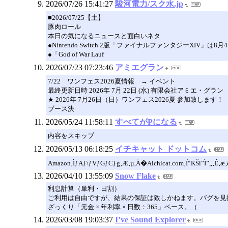
2026/07/26 15:41:27
駿河電力/スク水.jp
■2026/07/25【土】
豚肉ロール
本日の気になるニュースと面白いネタ
●Nintendo Switch 2版「ファイナルファンタジーXIV」は8
●「God of War Lauf
2026/07/23 07:23:46
アミエグラン
7/22 ワンフェス2026夏情報 → イベント
最終更新日時 2026年 7月 22日 (水) 有限会社アミエ・グラン
★ 2026年 7月26日（日）ワンフェス2026夏 参加致します！
ブース決
2026/05/24 11:58:11
すべてがPになる
内容をスキップ
2026/05/13 06:18:25
イチキャット ドットコム
Amazon‚ÌƒAƒ\ƒVƒGƒCƒg‚Æ‚µ‚Ä�Aichicat.com‚Í“KŠi”Ì”„‚É‚æ‚
2026/04/10 13:55:09
Snow Flake
利息計算（単利・日割）
ご利用は自由ですが、結果の保証は致しかねます。バグを見
ざっくり「元金 × 年利率 × 日数 ÷ 365」ベース。（
2026/03/08 19:03:37
I’ve Sound Explorer