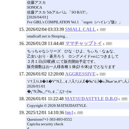
佐藤アスカ
SONOCA
佐藤アスカ 5thアルバム 「SO BΛT!」
[2026/04/01]
I've GIRL's COMPILATION Vol.1 「regret（ハイレゾ版）」
2026/02/04 03:33:39
SMALL CALL
smallcall.net is Sleeping...
2026/01/28 11:44:40
ママチャップトイ
ちっちゃなシリーズ ひな・ひよ、ちぃち・なぁな、
乙女いおり・蒼月ろう ロングメイドver.につきまして
２月１日(日曜)夜 にて販売開始予定です。
販売個数はお一人様各種１体(計６体)までとなります
2026/01/02 12:20:00
AGGRESSIVE
‘r’†‚Ì‚½‚ß�A�V”N‚Ì‚ ‚￠‚³‚Â‚ª‚í‚è‚É�‰“ú‚Ì�o‚Ì‰æ‘œ‚ð“\‚Á‚
2026/01/01
�¡”N‚Í‰_‚ª‘½‚￠‚¯‚Çƒ~ƒm
2026/01/01 11:22:48
MATSUDASTYLE D.B.O
Copyright © 2026 MATSUDASTYLE.
2025/12/01 14:10:36
[m:]
Questions?+1-303-893-0552
Captcha security check
d