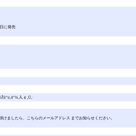
月4日に発売
èŽû“ü‚ð“¾‚Ä‚￠‚Ü‚·
掛けましたら、こちらのメールアドレス までお知らせください。