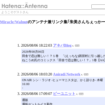
ようこそゲストさん
Miracle/Walnut
のアンテナ兼リンク集｢朱美さんちぇっかー
2026/08/06 18:22:03
アキバBlog
2026年08月06日
田舎で恋は難しい！？１巻 「(えっちな)因習村に引っ越し
ねこうめ氏のコミックス「田舎で恋は難しい！？」1巻【AA
2026/08/06 18:03:20
Aniradi Network
ON AIR シン・ラジオ -ヒューマニスタは、かく語りき- 木曜
16:00
-
2026/08/06 17:09:07
ピーユニット
通販
通販セントルイス新作