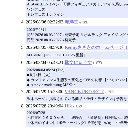
AK-GARDENイベント可動フィギュアメガミデバイス系QEe
ワンフェス
トレフェスオンライン
2026/08/06 02:32:03
海洋堂
2026年08月
商品 2026.08.03 2027.4発売予定 リボルテック ア
商品 2026.08.03 2027.4発売予
2026/08/05 08:59:36
Kennyささきのホームページ
MT style ［26/08/03 01:11:25 更新］
2026/08/04 05:48:21
駄文にゅうす
2026/08/04 05:24 (Tue)
■ 8月4日（火）
◆ カンファレンス生態系の変化と CFP の功罪 【blog.jxck.io
◆ A movie made using MSX2 c
2026/07/29 15:23:00
VANCE PROJECT
※本ページに掲載されている商品の仕様・デザインは予告な
2026/07/28 20:49:04
Hjk
2026/07/28
・駐在所２６００か所、「統廃合」「通勤制」検討指示…警察
・休日のイオンに｢ボディーバッグ｣で何が悪いのか…中年男