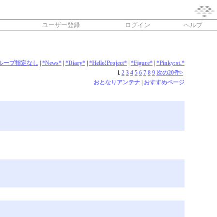
ユーザー登録
ログイン
ヘルプ
ループ指定なし
|
*News*
|
*Diary*
|
*Hello!Project*
|
*Figure*
|
*Pinky:st.*
1
2
3
4
5
6
7
8
9
次の20件>
おとなりアンテナ
|
おすすめページ