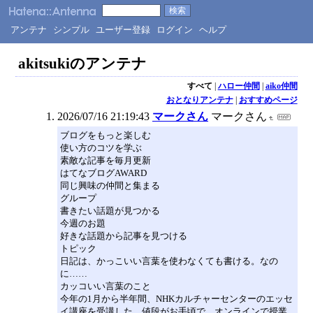
アンテナ
シンプル
ユーザー登録
ログイン
ヘルプ
akitsukiのアンテナ
すべて
|
ハロー仲間
|
aiko仲間
おとなりアンテナ
|
おすすめページ
2026/07/16 21:19:43
マークさん
マークさん
ブログをもっと楽しむ
使い方のコツを学ぶ
素敵な記事を毎月更新
はてなブログAWARD
同じ興味の仲間と集まる
グループ
書きたい話題が見つかる
今週のお題
好きな話題から記事を見つける
トピック
日記は、かっこいい言葉を使わなくても書ける。なの
に……
カッコいい言葉のこと
今年の1月から半年間、NHKカルチャーセンターのエッセ
イ講座を受講した。値段がお手頃で、オンラインで授業