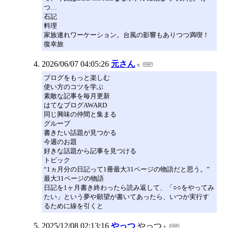
つ…
石記
料理
家族連れワーケーション。台風の影響もありつつ満喫！
復幸旅
2026/06/07 04:05:26
元さん
ブログをもっと楽しむ
使い方のコツを学ぶ
素敵な記事を毎月更新
はてなブログAWARD
同じ興味の仲間と集まる
グループ
書きたい話題が見つかる
今週のお題
好きな話題から記事を見つける
トピック
“1ヵ月分の日記って1冊最大31ページの物語だと思う。”
最大31ページの物語
日記を1ヶ月書き終わったら読み返して、「○○をやってみ
たい」という夢や願望が書いてあったら、いつか実行す
るために線を引くと
2025/12/08 02:13:16
やっつ
やっつ