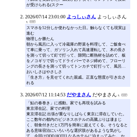
が受けられる(スクー
2026/07/14 23:01:00
よっしぃさん
よっしぃさん
スマホを52分しか使わなかった日。触らなくても現実は
進む
物理しか勝たん
朝から風呂に入って冷蔵庫の野菜を料理して、ご飯食べ
て車に乗って、ガソリン入れて高速運転して、木の長さ
を測って切って釘で打って、隙間に断熱材を詰めて、板
をノコギリで切ってドライバーでネジ締めて、フローリ
ングの長さを測って切ってトンカチで釘打って、風呂…
おいしさはやさしさ
「生き方」を見せてくれた親戚。正直な態度が引き出さ
れる
2026/07/12 11:14:53
だやまさん
だやまさん
「鮎の春巻き」に感動。家でも再現を試みる
東京滞在記、家での料理
東京滞在記 出張が重なりしばらく東京に滞在していた。
ここ数年の都内のビジネスホテルの高騰ぶりは凄まじ
く、朝食付きだと1万円を簡単に超えてくる。そうなると
ある意味宿泊にいろいろな選択肢があるような気がし
て、今回はDDD HOTELなるホテルに泊まってみた。 か