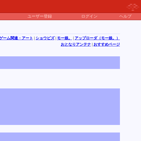
ユーザー登録
ログイン
ヘルプ
ゲーム関連・アート
|
ショウビズ
|
モー娘。
|
アップローダ（モー娘。）
おとなりアンテナ
|
おすすめページ