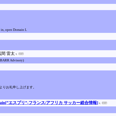
n in, open Domain L
風間 雷太
x BARR Advisory)
。
よりお礼申し上げます。
ncais,africain[”エスプリ”-フランス/アフリカ サッカー総合情報]