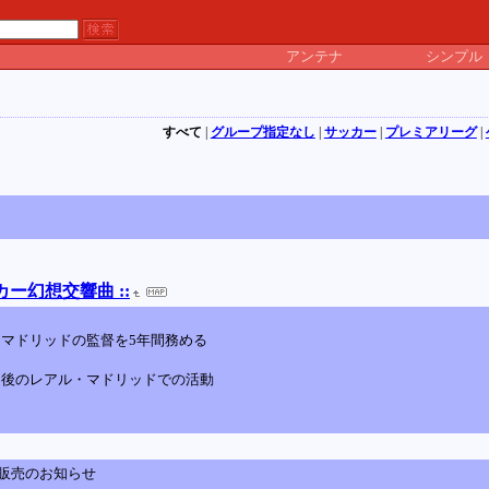
アンテナ
シンプル
すべて
|
グループ指定なし
|
サッカー
|
プレミアリーグ
|
カー幻想交響曲 ::
ル・マドリッドの監督を5年間務める
引退後のレアル・マドリッドでの活動
販売のお知らせ