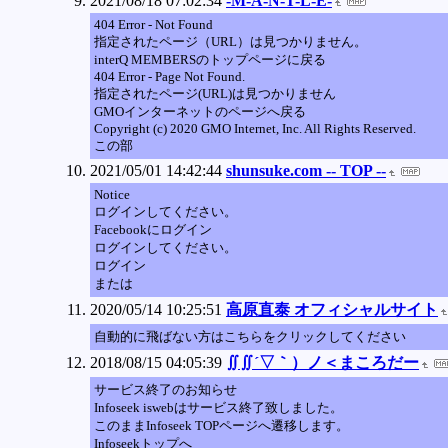
2021/08/18 07:02:34
-M-A-N-T-L-E-
404 Error - Not Found
指定されたページ（URL）は見つかりません。
interQ MEMBERSのトップページに戻る
404 Error - Page Not Found.
指定されたページ(URL)は見つかりません
GMOインターネットのページへ戻る
Copyright (c) 2020 GMO Internet, Inc. All Rights Reserved.
この部
2021/05/01 14:42:44
shunsuke.com -- TOP --
Notice
ログインしてください。
Facebookにログイン
ログインしてください。
ログイン
または
2020/05/14 10:25:51
高原直泰 オフィシャルサイト
自動的に飛ばない方はこちらをクリックしてください
2018/08/15 04:05:39
∬∬´▽｀）ノ＜まころだー
サービス終了のお知らせ
Infoseek iswebはサービス終了致しました。
このままInfoseek TOPページへ遷移します。
Infoseekトップへ