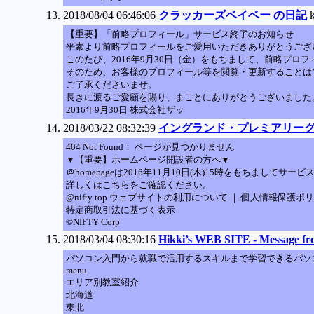
2018/08/04 06:46:06
クラッカーズベイベー の日記
【重要】「前略プロフィール」サービス終了のお知らせ
平素より前略プロフィールをご愛用いただきありがとうござ
このたび、2016年9月30日（金）をもちまして、前略プロ
そのため、お客様のプロフィール等を閲覧・更新することは
ご了承くださいませ。
長きに渡るご愛顧を賜り、まことにありがとうございました
2016年9月30日 株式会社ザッ
2018/03/22 08:32:39
イングランド・プレミアリーグ & div1-
404 Not Found： ページが見つかりません
▼【重要】ホームページ開設者の方へ▼
＠homepageは2016年11月10日(木)15時をもちま
詳しくはこちらをご確認ください。
@nifty top ウェブサイトの利用について ｜ 個人情報保護ポ
特定商取引法に基づく表示
©NIFTY Corp
2018/03/04 08:30:16
Hikki’s WEB SITE - Messa
パソコン入門から就職で活用するスキルまで学習できるパソ
menu
エリア別教室紹介
北海道
東北