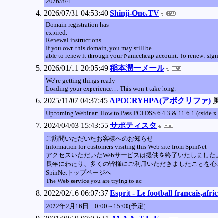
2026/8/4
2026/07/31 04:53:40
Shinji-Ono.TV
Domain registration has
expired.
Renewal instructions
If you own this domain, you may still be
able to renew it through your Namecheap account. To renew: sig
2026/01/11 20:05:49
稲本潤一メール
We’re getting things ready
Loading your experience… This won’t take long.
2025/11/07 04:37:45
APOCRYHPA(アポクリファ)
Upcoming Webinar: How to Pass PCI DSS 6.4.3 & 11.6.1 (cside 
2024/04/03 15:43:55
サポティスタ
ご訪問いただいたお客様へのお知らせ
Information for customers visiting this Web site from SpinNet
アクセスいただいたWebサービスは提供を終了いたしました
長年にわたり、多くの皆様にご利用いただきましたことを心
SpinNetトップページへ
The Web service you are trying to ac
2022/02/16 06:07:37
Esprit - Le football fra
2022年2月16日 0:00～15:00(予定)