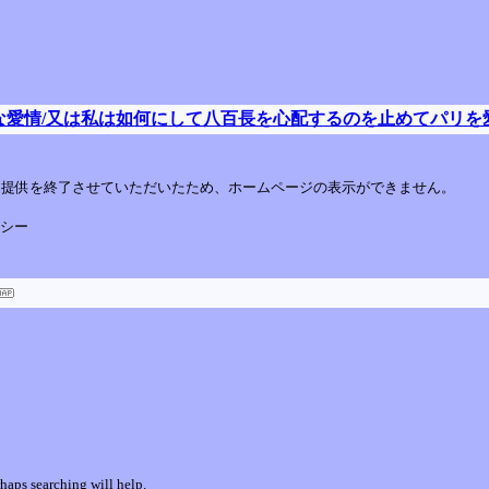
な愛情/又は私は如何にして八百長を心配するのを止めてパリを
してサービス提供を終了させていただいたため、ホームページの表示ができません。
リシー
rhaps searching will help.