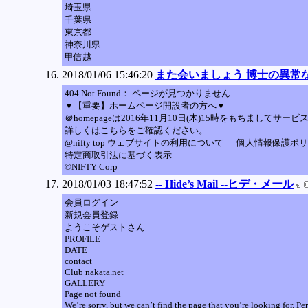
埼玉県
千葉県
東京都
神奈川県
甲信越
2018/01/06 15:46:20
また会いましょう 博士の異常
404 Not Found： ページが見つかりません
▼【重要】ホームページ開設者の方へ▼
＠homepageは2016年11月10日(木)15時をもちま
詳しくはこちらをご確認ください。
@nifty top ウェブサイトの利用について ｜ 個人情報保護ポ
特定商取引法に基づく表示
©NIFTY Corp
2018/01/03 18:47:52
-- Hide’s Mail --ヒデ・メール
会員ログイン
新規会員登録
ようこそゲストさん
PROFILE
DATE
contact
Club nakata.net
GALLERY
Page not found
We’re sorry, but we can’t find the page that you’re looking for. Pe