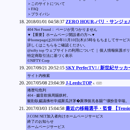
＞このサイトについて
＞FAQ
＞プライバシ
2018/01/01 04:58:37
ZERO HOUR-パリ・サンジ
404 Not Found： ページが見つかりません
▼【重要】ホームページ開設者の方へ▼
＠homepageは2016年11月10日(木)15時をもちま
詳しくはこちらをご確認ください。
@nifty top ウェブサイトの利用について ｜ 個人情報保護ポ
特定商取引法に基づく表示
©NIFTY Corp
2017/09/21 20:52:15
SKY PerfecTV! / 新世紀サ
サイト内検索
2017/05/08 23:04:39
J-Leeds:TOP
捲暦匂危列
404 - 孀音欺猟周賜朕村。
艇勣臥孀議彿坿辛嬬厮瓜評茅�厮厚個兆各賜宀壙扮音辛喘。
2017/03/03 15:04:58
最近の移籍選手・監督 【Tensi
J:COM NET加入者向けホームページサービス
終了のお知らせ
ホームページサービス