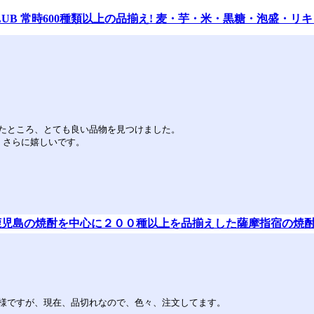
LUB 常時600種類以上の品揃え! 麦・芋・米・黒糖・泡盛・
たところ、とても良い品物を見つけました。
、さらに嬉しいです。
鹿児島の焼酎を中心に２００種以上を品揃えした薩摩指宿の焼
様ですが、現在、品切れなので、色々、注文してます。