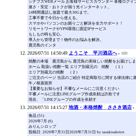
シナプスWEBメール お客様サービスカウンター 各種ログイ
速さ・安定・おトクが揃う光インターネット。
24時間通話し放題で最大30Gまで。
工事不要で今日から使える。
スマホやパソコンのお困りごと解決を全力サポート！
リモートワークやVPN環境に固定IPサービス
もしもの時も安心。
導入から管理まで！物件のお悩みを解決。
鹿児島のインタ
2026/07/31 14:50:49
ようこそ 平川酒店へ
焼酎の本場 鹿児島から 鹿児島の美味しい焼酎をお届けしま
ホーム 取扱い焼酎一覧 エリア別蔵元の 焼酎 （１）
エリア別蔵元の焼酎 （２）
ご注文のページ 当店のご紹介 特定商取引に関する律法律に
牛ノ根蒸留所
【重要なお知らせ】不審なメールにご注意ください
不審メールに注意LINEグループ作成依頼は詐欺です
現在、「LINEグループの作成を依頼す
2026/07/31 14:15:27
地酒・本格焼酎 ささき酒店
食品 (51)
2026年7月 (6)
みりんシロップ
投稿日: 2026年7月31日2026年7月31日 by sasakisaketen