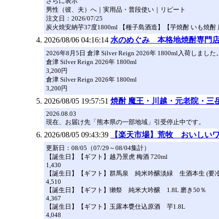
さらに表示
男性（彼、夫）へ｜実用品・普段使い｜リピート
注文日：2026/07/25
炭火焼安納芋37度1800ml 【種子島酒造】【芋焼酎 いも焼酎 鹿
2026/08/06 04:16:14
水のめぐみ 本格地焼酎専門
2026年8月5日 倉津 Silver Reign 2026年 1800ml入荷しました
倉津 Silver Reign 2026年 1800ml
3,200円
倉津 Silver Reign 2026年 1800ml
3,200円
2026/08/05 19:57:51
焼酎 魔王・川越・元老院・三
2026.08.03
現在、お届け先「熊本県の一部地域」引受停止中です。
2026/08/05 09:43:39
【楽天市場】荒牧 おいしい
更新日：08/05（07/29～08/04集計）
【誕生日】【ギフト】越乃景虎 梅酒 720ml
1,430
【誕生日】【ギフト】群馬泉 純米吟醸淡緑 生酒本生 (要冷蔵)
4,510
【誕生日】【ギフト】獺祭 純米大吟醸 1.8L 磨き50％
4,367
【誕生日】【ギフト】玉露本甕仕込原酒 芋1.8L
4,048