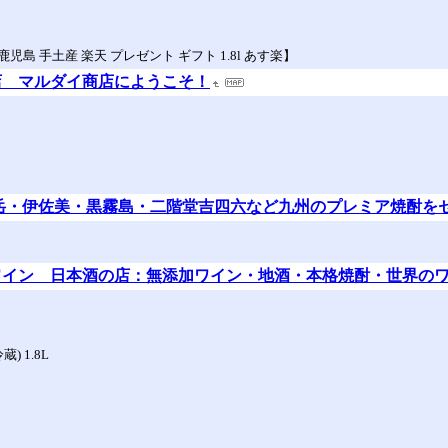
児島 手土産 楽天 プレゼント ギフト 1.8l あす楽】
店 マルダイ商店にようこそ！
。
岳・伊佐美・黒霧島・二階堂吉四六など九州のプレミア焼酎を
ワイン 日本酒の店：無添加ワイン・地酒・本格焼酎・世界の
 1.8L