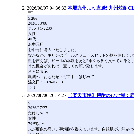
2026/08/07 04:36:33
本場九州より直送! 九州焼酎C
5,266
2026/08/06
テルリン2283
女性
40代
お中元用
お中元に購入いたしました。
なかなか、キリンのビールとジュースセットの物を探してい
欲を言えば、ビールの本数をあと2本くら多く入っていると
また機会があれば、宜しくお願い致します。
さらに表示
親戚へ｜おもたせ・ギフト｜はじめて
注文日：2026/07/30
キリ
2026/08/06 20:14:27
【楽天市場】焼酎のひご屋：
5
2026/07/27
たけし5775
女性
70代以上
夫が度数の高い、芋焼酎を呑んでいます。白銀坂が、好みの