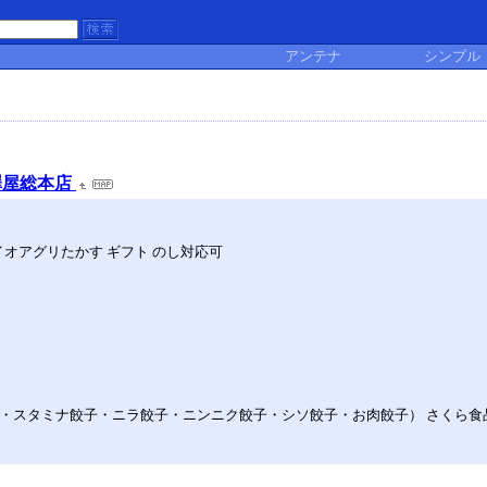
アンテナ
シンプル
澤屋総本店
バイオアグリたかす ギフト のし対応可
餃子・スタミナ餃子・ニラ餃子・ニンニク餃子・シソ餃子・お肉餃子） さくら食品