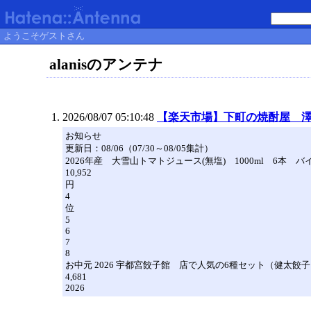
ようこそゲストさん
alanisのアンテナ
2026/08/07 05:10:48
【楽天市場】下町の焼酎屋 
お知らせ
更新日：08/06（07/30～08/05集計）
2026年産 大雪山トマトジュース(無塩) 1000ml 6本 
10,952
円
4
位
5
6
7
8
お中元 2026 宇都宮餃子館 店で人気の6種セット（健太
4,681
2026