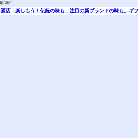
醸 本生
う酒店：楽しもう！伝統の味も、注目の新ブランドの味も。ギ