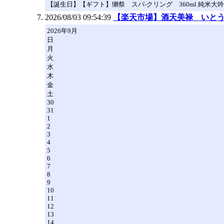
【誕生日】【ギフト】獺祭 スパ-クリング 360ml 純米大吟
2026/08/03 09:54:39
【楽天市場】酒天美禄 いと
2026年9月
日
月
火
水
木
金
土
30
31
1
2
3
4
5
6
7
8
9
10
11
12
13
14