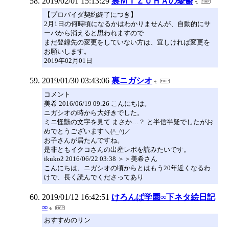
2019/02/01 15:13:29
裏ＭＩＺＵＨＡの憂鬱
【プロバイダ契約終了につき】
2月1日の何時頃になるかはわかりませんが、自動的にサ
ーバから消えると思われますので
まだ登録先の変更をしていない方は、宜しければ変更を
お願いします。
2019年02月01日
2019/01/30 03:43:06
裏ニガシオ
コメント
美希 2016/06/19 09:26 こんにちは。
ニガシオの時から大好きでした。
ミニ怪獣の文字を見て まさか…？ と半信半疑でしたがお
めでとうございます＼(^_^)／
お子さんが居たんですね。
是非ともイクコさんの出産レポを読みたいです。
ikuko2 2016/06/22 03:38 ＞＞美希さん
こんにちは、ニガシオの頃からとはもう20年近くなるわ
けで、長く読んでくださってあり
2019/01/12 16:42:51
けろんぱ学園∞下ネタ絵日記
∞
おすすめのリン