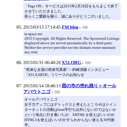
「Page ON」サービスは2015年2月28日をもちまして終了
させていただきました。
長らくご愛顧を賜り、誠にありがとうございました。
2015/03/13 17:14:45
FM blog
ta-space.net
2015 Copyright. All Rights Reserved. The Sponsored Listings
displayed above are served automatically by a third party.
Neither the service provider nor the domain owner maintain
any relat
2015/01/31 06:40:20
X51.ORG
”死体なき国の死体写真家” -- 釣崎清隆インタビュー
「X51.EARTH」リリースのお知らせ
2015/01/14 18:46:13
酉の市の売れ残り＞オール
アバウトニゴ
オールアバウトニゴ
女子力アップにはデトックスと考えたところやはりイン
ターネットの活動はhtml手打ち以外にないのではないか
という地点に行き着いたが、XHTMLを使えばいいのか
HTML5を使えばいいのかすらわからない迷える30代後
半。