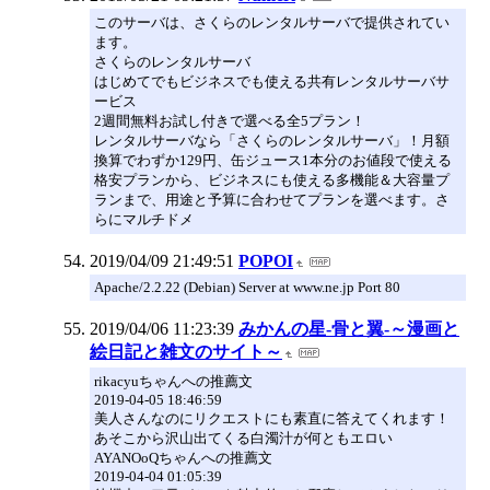
このサーバは、さくらのレンタルサーバで提供されてい
ます。
さくらのレンタルサーバ
はじめてでもビジネスでも使える共有レンタルサーバサ
ービス
2週間無料お試し付きで選べる全5プラン！
レンタルサーバなら「さくらのレンタルサーバ」！月額
換算でわずか129円、缶ジュース1本分のお値段で使える
格安プランから、ビジネスにも使える多機能＆大容量プ
ランまで、用途と予算に合わせてプランを選べます。さ
らにマルチドメ
2019/04/09 21:49:51
POPOI
Apache/2.2.22 (Debian) Server at www.ne.jp Port 80
2019/04/06 11:23:39
みかんの星-骨と翼-～漫画と
絵日記と雑文のサイト～
rikacyuちゃんへの推薦文
2019-04-05 18:46:59
美人さんなのにリクエストにも素直に答えてくれます！
あそこから沢山出てくる白濁汁が何ともエロい
AYANOoQちゃんへの推薦文
2019-04-04 01:05:39