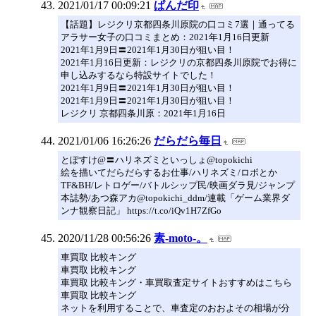
2021/01/17 00:09:21
ぱんだ印
【話題】レジクリ京都四条川原院の口コミ7選｜通ってる
アラサー女子の口コミまとめ：2021年1月16日更新
2021年1月9日〓2021年1月30日が狙い目！
2021年1月16日更新：レジクリの京都四条川原院でお得に
申し込みするなら特設サイトでした！
2021年1月9日〓2021年1月30日が狙い目！
2021年1月9日〓2021年1月30日が狙い目！
レジクリ 京都四条川原：2021年1月16日
2021/01/06 16:26:26
だらだら毎日
とぽすけ@〓ハリネズミといっしょ@topokichi
絵を描いてだらだらするお仕事/ハリネズミ/ロボとか
TF&BH/レトロゲー/バトルシップ民/映画ダラ見/ジャンプ
本誌勢/あつ森アカ@topokichi_ddm/連載「ゲーム業界ダ
ンナ観察日記」 https://t.co/iQv1H7ZfGo
2020/11/28 00:56:26
素-moto-。
車買取 比較キング
車買取 比較キング
車買取 比較キング・車買取査定サイトおすすめはこちら
車買取 比較キング
ネットを利用することで、車査定のおおよその相場が分