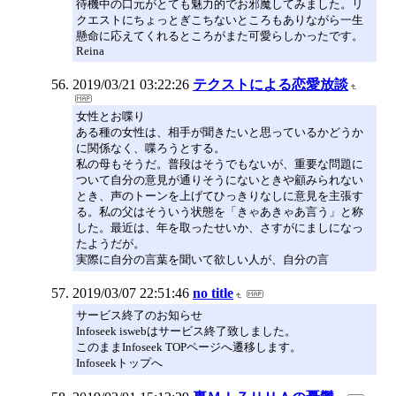
待機中の口元がとても魅力的でお邪魔してみました。リ
クエストにちょっとぎこちないところもありながら一生
懸命に応えてくれるところがまた可愛らしかったです。
Reina
2019/03/21 03:22:26
テクストによる恋愛放談
女性とお喋り
ある種の女性は、相手が聞きたいと思っているかどうか
に関係なく、喋ろうとする。
私の母もそうだ。普段はそうでもないが、重要な問題に
ついて自分の意見が通りそうにないときや顧みられない
とき、声のトーンを上げてひっきりなしに意見を主張す
る。私の父はそういう状態を「きゃあきゃあ言う」と称
した。最近は、年を取ったせいか、さすがにましになっ
たようだが。
実際に自分の言葉を聞いて欲しい人が、自分の言
2019/03/07 22:51:46
no title
サービス終了のお知らせ
Infoseek iswebはサービス終了致しました。
このままInfoseek TOPページへ遷移します。
Infoseekトップへ