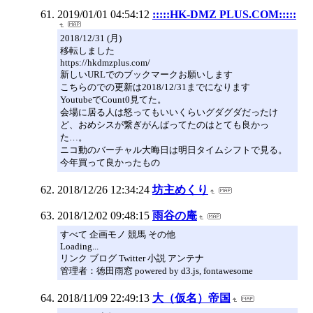
2019/01/01 04:54:12
:::::HK-DMZ PLUS.COM:::::
2018/12/31 (月)
移転しました
https://hkdmzplus.com/
新しいURLでのブックマークお願いします
こちらのでの更新は2018/12/31までになります
YoutubeでCount0見てた。
会場に居る人は怒ってもいいくらいグダグダだったけ
ど、おめシスが繋ぎがんばってたのはとても良かっ
た…。
ニコ動のバーチャル大晦日は明日タイムシフトで見る。
今年買って良かったもの
2018/12/26 12:34:24
坊主めくり
2018/12/02 09:48:15
雨谷の庵
すべて 企画モノ 競馬 その他
Loading...
リンク ブログ Twitter 小説 アンテナ
管理者：徳田雨窓 powered by d3.js, fontawesome
2018/11/09 22:49:13
大（仮名）帝国