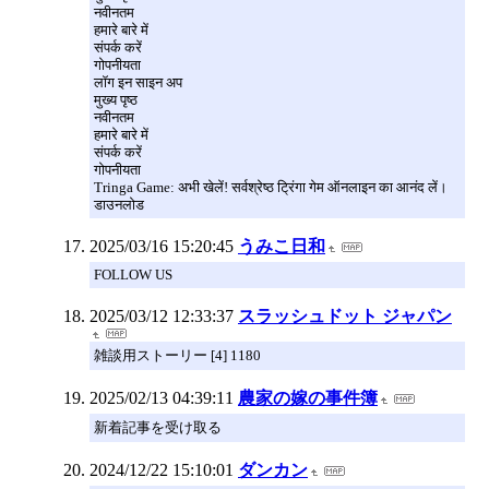
नवीनतम
हमारे बारे में
संपर्क करें
गोपनीयता
लॉग इन साइन अप
मुख्य पृष्ठ
नवीनतम
हमारे बारे में
संपर्क करें
गोपनीयता
Tringa Game: अभी खेलें! सर्वश्रेष्ठ ट्रिंगा गेम ऑनलाइन का आनंद लें।
डाउनलोड
2025/03/16 15:20:45
うみこ日和
FOLLOW US
2025/03/12 12:33:37
スラッシュドット ジャパン
雑談用ストーリー [4] 1180
2025/02/13 04:39:11
農家の嫁の事件簿
新着記事を受け取る
2024/12/22 15:10:01
ダンカン