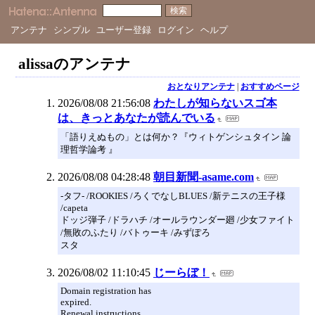
アンテナ
シンプル
ユーザー登録
ログイン
ヘルプ
alissaのアンテナ
おとなりアンテナ
|
おすすめページ
2026/08/08 21:56:08
わたしが知らないスゴ本
は、きっとあなたが読んでいる
「語りえぬもの」とは何か？『ウィトゲンシュタイン 論
理哲学論考 』
2026/08/08 04:28:48
朝目新聞-asame.com
-タフ- /ROOKIES /ろくでなしBLUES /新テニスの王子様
/capeta
ドッジ弾子 /ドラハチ /オールラウンダー廻 /少女ファイト
/無敗のふたり /バトゥーキ /みずぽろ
スタ
2026/08/02 11:10:45
じーらぼ！
Domain registration has
expired.
Renewal instructions