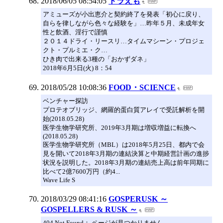
2018/06/05 08:54:05
ドラえも
アミューズが小出恵介と契約終了を発表「初心に戻り、
自らを律しながら色々な経験を」…昨年５月、未成年女
性と飲酒、淫行で謹慎
２０１４ドライ・リースリ…タイムマシーン・プロジェ
クト・プルミエ・ク…
ひき肉で出来る3種の「おかずダネ」
2018年6月5日(火) 8：54
2018/05/28 10:08:36
FOOD・SCIENCE
ベンチャー探訪
プロテオブリッジ、網羅的蛋白質アレイで受託解析を開
始(2018.05.28)
医学生物学研究所、2019年3月期は増収増益に転換へ
(2018.05.28)
医学生物学研究所（MBL）は2018年5月25日、都内で会
見を開いて2018年3月期の連結決算と中期経営計画の進捗
状況を説明した。2018年3月期の連結売上高は前年同期に
比べて2億7600万円（約4...
Wave Life S
2018/03/29 08:41:16
GOSPERUSK ～
GOSPELLERS & RUSK ～
404 Not Found： ページが見つかりません