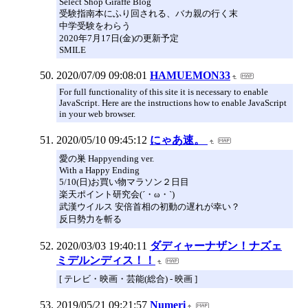
Select Shop Giraffe Blog
受験指南本にふり回される、バカ親の行く末
中学受験をわらう
2020年7月17日(金)の更新予定
SMILE
2020/07/09 09:08:01
HAMUEMON33
For full functionality of this site it is necessary to enable
JavaScript. Here are the instructions how to enable JavaScript
in your web browser.
2020/05/10 09:45:12
にゃあ速。
愛の巣 Happyending ver.
With a Happy Ending
5/10(日)お買い物マラソン２日目
楽天ポイント研究会(´・ω・`)
武漢ウイルス 安倍首相の初動の遅れが幸い？
反日勢力を斬る
2020/03/03 19:40:11
ダディャーナザン！ナズェ
ミデルンディス！！
[ テレビ・映画・芸能(総合) - 映画 ]
2019/05/21 09:21:57
Numeri