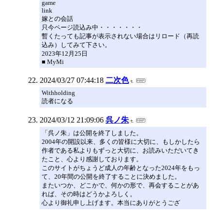
game
link
嫁との会話
只今ページ読込み中・・・・・・・
暫くたっても記事が表示されない場合はリロード（再読
込み）してみて下さい。
2023年12月25日
■ MyMi
2024/03/27 07:44:18
二次色
Withholding
読者になる
2024/03/12 21:09:06
呉ノ朱
「呉ノ朱」は公開を終了しました。
2004年の開設以来、多くの皆様に大切に、もしかしたら
作者である私よりもずっと大切に、お読みいただいてき
たこと、心より感謝しております。
このサイトがちょうど成人の年齢となった2024年をもっ
て、20年間の公開を終了することに決めました。
またいつか、どこかで、何かの形で、再会することがあ
れば、その時はどうかよろしく。
心より御礼申し上げます。本当にありがとうござ