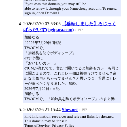
If you own this domain, you may still be
able to renew it through your Namecheap account. To renew:
sign in, open Domain L
2026/07/30 03:53:05
【移転しました】ろじっく
ぱらだいす(logipara.com)
加齢なる
2026年7月29日日記
TVのCMで、
「加齢臭を防ぐボディソープ」
のすぐ後に
「おいしいカレー」
のCMが流れてて、音だけ聞いてると加齢もカレーも同じ
に聞こえるので、これカレー側は被害うけてません？余
計な印象与えちゃってません？と思いつつ、普通にカレ
ーが食べたくなりました。加齢。
2026年7月29日 : 日記
加齢なる
TVのCMで、 「加齢臭を防ぐボディソープ」 のすぐ後に
2026/07/26 21:15:44
Shes.net
Find information, resources and relevant links for shes.net.
This domain may be for sale.
Terms of Service | Privacy Policy