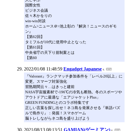
国際女性
ビジネス会議
佐々木かをりの
win-win対談
ホーム>ニュース＠>池上彰の『解決！ニュースのギモ
ン』
【第62回】
タミフルが10代に使用中止となった
【第61回】
中央省庁の天下り規制案とは
【第60
2022/01/08 11:48:59
Engadget Japanese
『Valorant』ランクマッチ参加条件を「レベル20以上」に
変更。スマーフ対策強化
習熟期間云々…はきっと建前
NASA宇宙服素材で-196℃の冷気も断熱。冬のスポーツや
アウトドアに最適な「エアジャケットPlus」
GREEN FUNDINGとのコラボ特集です
正しい言葉を探し出せ！ネコ島を発展させる『単語パズ
ルで島作り』：発掘！スマホゲーム
脳トレしながらネコ島を盛り上げよう
2021/08/13 08:13:51
GAMIAN(ゲーミアン)