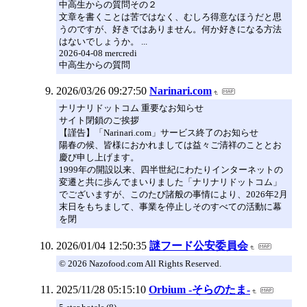
中高生からの質問その２
文章を書くことは苦ではなく、むしろ得意なほうだと思
うのですが、好きではありません。何か好きになる方法
はないでしょうか。 ...
2026-04-08 mercredi
中高生からの質問
2026/03/26 09:27:50
Narinari.com
ナリナリドットコム 重要なお知らせ
サイト閉鎖のご挨拶
【謹告】「Narinari.com」サービス終了のお知らせ
陽春の候、皆様におかれましては益々ご清祥のこととお
慶び申し上げます。
1999年の開設以来、四半世紀にわたりインターネットの
変遷と共に歩んでまいりました「ナリナリドットコム」
でございますが、このたび諸般の事情により、2026年2月
末日をもちまして、事業を停止しそのすべての活動に幕
を閉
2026/01/04 12:50:35
謎フード公安委員会
© 2026 Nazofood.com All Rights Reserved.
2025/11/28 05:15:10
Orbium -そらのたま-