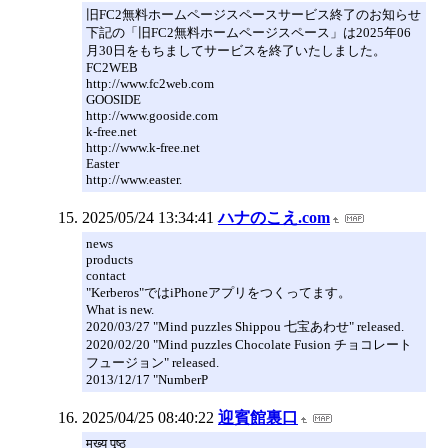
旧FC2無料ホームページスペースサービス終了のお知らせ
下記の「旧FC2無料ホームページスペース」は2025年06
月30日をもちましてサービスを終了いたしました。
FC2WEB
http://www.fc2web.com
GOOSIDE
http://www.gooside.com
k-free.net
http://www.k-free.net
Easter
http://www.easter.
2025/05/24 13:34:41
ハナのこえ.com
news
products
contact
"Kerberos"ではiPhoneアプリをつくってます。
What is new.
2020/03/27 "Mind puzzles Shippou 七宝あわせ" released.
2020/02/20 "Mind puzzles Chocolate Fusion チョコレート
フュージョン" released.
2013/12/17 "NumberP
2025/04/25 08:40:22
迎賓館裏口
मुख्य पृष्ठ