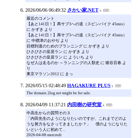
2026/06/06 06:49:32
さかい家.NET
最近のコメント
【あと141日！】再サブ3への道（スピンバイク 45min）
に かずき より
【あと141日！】再サブ3への道（スピンバイク 45min）
に 中標津のおやぢ より
目標到達のためのプランニング に かずき より
ひさびさの皇居ラン に かずき より
ひさびさの皇居ラン に よういち より
なぜ人は走るのか ～ランニングの人類史 に 猪谷百春 よ
り
東京マラソン2012 に まっ
2026/05/15 02:48:49
HAGAKURE PLUS
The domain 2log.net might be for sale.
2026/04/09 11:37:21
内田樹の研究室
中高生からの質問その３
「内田先生のようになりたいのですが、これまでどのよ
うな努力をなさってきましたか？」 僕のようになりた
いという人に初めて...
2026-04-08 mercredi