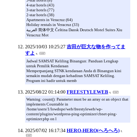
5-star hotels (8)
4-star hotels (43)
3-star hotels (77)
2-star hotels (38)
Apartments in Veracruz (64)
Holiday rentals in Veracruz (33)
العربية 简体中文 Čeština Dansk Deutsch Motel Suites Xiu
Veracruz Mot
2025/10/03 10:25:27
吉田が巨大な物を作ってま
すよ
Jadwal SAMSAT Keliling Binangun: Panduan Lengkap
untuk Pemilik Kendaraan
Memperpanjang STNK kendaraan Anda di Binangun kini
semakin mudah dengan kehadiran SAMSAT Keliling.
Program ini hadir untuk memb
2025/08/22 01:14:00
FREESTYLEWEB
Warning: count(): Parameter must be an array or an object that
implements Countable in
/home/users/1/lowdope/web/freestyleweb/wp-
content/plugins/wordpress-ping-optimizer/cbnet-ping-
optimizer.php on l
2025/07/02 16:17:34
HERO-HERO(へろへろ)