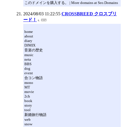
このドメインを購入する。 | More domains at Seo.Domains
2024/08/03 11:22:55
CROSSBREED クロスブリ
ード！
home
about
diary
DJMIX
音楽の歴史
music
neta
BBS
dog
event
合コン物語
mono
MT
movie
2ch
book
story
tool
新婚旅行物語
web
snow