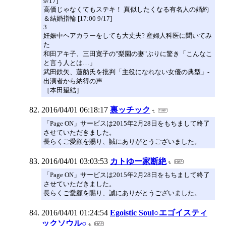
9/17]
高価じゃなくてもステキ！ 真似したくなる有名人の婚約
＆結婚指輪 [17:00 9/17]
3
妊娠中ヘアカラーをしても大丈夫? 産婦人科医に聞いてみ
た
和田アキ子、三田寛子の"梨園の妻"ぶりに驚き「こんなこ
と言う人とは…」
武田鉄矢、蓮舫氏を批判「主役になれない女優の典型」-
出演者から納得の声
［本田望結］
2016/04/01 06:18:17
裏ッチック
「Page ON」サービスは2015年2月28日をもちまして終了
させていただきました。
長らくご愛顧を賜り、誠にありがとうございました。
2016/04/01 03:03:53
カトゆー家断絶
「Page ON」サービスは2015年2月28日をもちまして終了
させていただきました。
長らくご愛顧を賜り、誠にありがとうございました。
2016/04/01 01:24:54
Egoistic Soul○エゴイスティ
ックソウル○