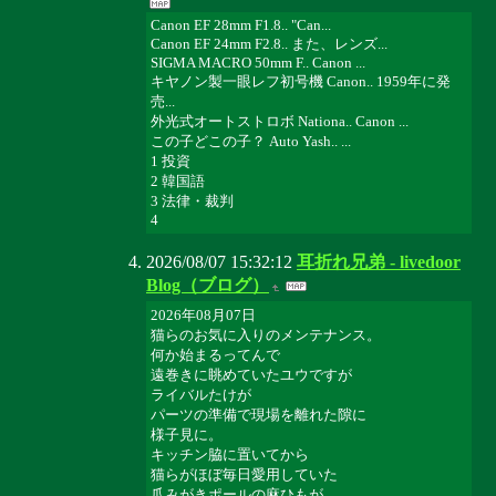
Canon EF 28mm F1.8.. "Can...
Canon EF 24mm F2.8.. また、レンズ...
SIGMA MACRO 50mm F.. Canon ...
キヤノン製一眼レフ初号機 Canon.. 1959年に発
売...
外光式オートストロボ Nationa.. Canon ...
この子どこの子？ Auto Yash.. ...
1 投資
2 韓国語
3 法律・裁判
4
2026/08/07 15:32:12
耳折れ兄弟 - livedoor
Blog（ブログ）
2026年08月07日
猫らのお気に入りのメンテナンス。
何か始まるってんで
遠巻きに眺めていたユウですが
ライバルたけが
パーツの準備で現場を離れた隙に
様子見に。
キッチン脇に置いてから
猫らがほぼ毎日愛用していた
爪みがきポールの麻ひもが