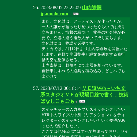
2023/08/05 22:22:09
山内崇嗣
jp.omolo.com
また、文化財は、アーティストが作ったとか、
一人の誰かが拾ったり見つけたぐらいでは成り
立ちません。情報の紐づけ、物事の社会性が必
要で、立場の違う複数人がいて成り立ちます。
文化財には、物語が必要です。
テトカでは、8月12日より山内崇嗣展を開催いた
します。在野で岸田劉生と縄文を研究する修行
僧円空を想像させる。
山内崇嗣は、野焼きにて土器を創っています。
自転車にすべての道具を積み込み、どこへでも
出かけて
2023/07/12 00:18:14
ＶＥ道Web－いち文
系スタジオＶＥが現場目線で書く、技術
ばなしこもごも
スイッチャーの入力をプリスイッチングしたい
VTR中のワイプの中身（リアクション）をディ
レクターがスイッチングしたいという要望があ
ったので紹介したい。
ここでは他M/Eバスはすべて埋まっており、ワイ
プはリサイザーでKEYスーパーすることとす