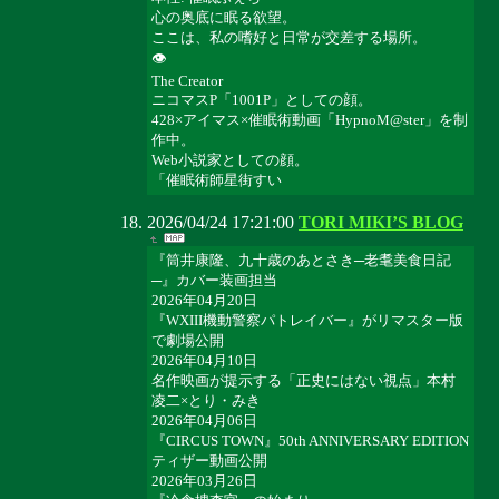
心の奥底に眠る欲望。
ここは、私の嗜好と日常が交差する場所。
👁️
The Creator
ニコマスP「1001P」としての顔。
428×アイマス×催眠術動画「HypnoM@ster」を制
作中。
Web小説家としての顔。
「催眠術師星街すい
2026/04/24 17:21:00
TORI MIKI’S BLOG
『筒井康隆、九十歳のあとさき─老耄美食日記
─』カバー装画担当
2026年04月20日
『WXIII機動警察パトレイバー』がリマスター版
で劇場公開
2026年04月10日
名作映画が提示する「正史にはない視点」本村
凌二×とり・みき
2026年04月06日
『CIRCUS TOWN』50th ANNIVERSARY EDITION
ティザー動画公開
2026年03月26日