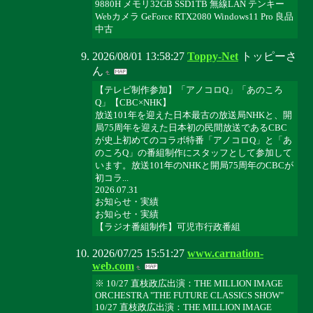
9880H メモリ32GB SSD1TB 無線LAN テンキー
Webカメラ GeForce RTX2080 Windows11 Pro 良品
中古
2026/08/01 13:58:27
Toppy-Net
トッピーさ
ん
【テレビ制作参加】「アノコロQ」「あのころ
Q」【CBC×NHK】
放送101年を迎えた日本最古の放送局NHKと、開
局75周年を迎えた日本初の民間放送であるCBC
が史上初めてのコラボ特番「アノコロQ」と「あ
のころQ」の番組制作にスタッフとして参加して
います。放送101年のNHKと開局75周年のCBCが
初コラ...
2026.07.31
お知らせ・実績
お知らせ・実績
【ラジオ番組制作】可児市行政番組
2026/07/25 15:51:27
www.carnation-
web.com
※ 10/27 直枝政広出演：THE MILLION IMAGE
ORCHESTRA "THE FUTURE CLASSICS SHOW"
10/27 直枝政広出演：THE MILLION IMAGE