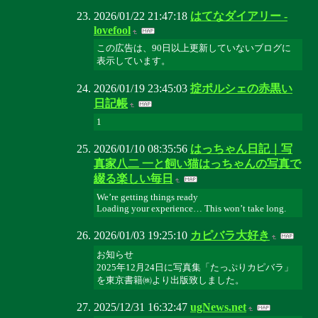
2026/01/22 21:47:18
はてなダイアリー -
lovefool
この広告は、90日以上更新していないブログに
表示しています。
2026/01/19 23:45:03
掟ポルシェの赤黒い
日記帳
1
2026/01/10 08:35:56
はっちゃん日記｜写
真家八二 一と飼い猫はっちゃんの写真で
綴る楽しい毎日
We’re getting things ready
Loading your experience… This won’t take long.
2026/01/03 19:25:10
カピバラ大好き
お知らせ
2025年12月24日に写真集「たっぷりカピバラ」
を東京書籍㈱より出版致しました。
2025/12/31 16:32:47
ugNews.net