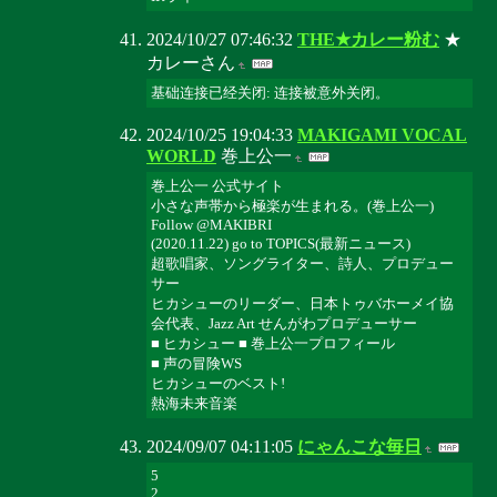
2024/10/27 07:46:32
THE★カレー粉む
★
カレーさん
基础连接已经关闭: 连接被意外关闭。
2024/10/25 19:04:33
MAKIGAMI VOCAL
WORLD
巻上公一
巻上公一 公式サイト
小さな声帯から極楽が生まれる。(巻上公一)
Follow @MAKIBRI
(2020.11.22) go to TOPICS(最新ニュース)
超歌唱家、ソングライター、詩人、プロデュー
サー
ヒカシューのリーダー、日本トゥバホーメイ協
会代表、Jazz Art せんがわプロデューサー
■ ヒカシュー ■ 巻上公一プロフィール
■ 声の冒険WS
ヒカシューのベスト!
熱海未来音楽
2024/09/07 04:11:05
にゃんこな毎日
5
2