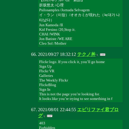
折坂悠太 /心理
Psilosamples /Jornada Selvagem
イ・ラン（이랑）/オオカミが現れた（늑대가 나
타났다）
Jun Kamoda /II
Kid Fresino /20,Stop it.
CHAI /WINK
Jon Batiste /WE ARE
Cleo Sol /Mother
2021/09/27 18:32:12
テクノ丼
Flickr logo. If you click it, you’ll go home
Sign Up
Flickr VR
Galleries
The Weekly Flickr
FlickrBlog
Sign In
This is not the page you’re looking for.
It looks like you’re trying to see something in f
2021/08/01 22:44:55
エビリファイ君ブロ
グ
403
Forbidden