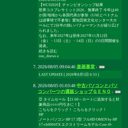
【WCS2026】チャンピオンシップ結果
世界コスプレサミット2026、無事終了 今年は40
か国/地域から各国代表が参加（UAEとベトナム
は諸事情で不参加）愛知芸術文化センター大ホ
ールにて2分半の熱いパフォーマンスが繰り広げ
られました。
なお、来年2027年は初冬2027年11月12日
（金）・13日（土）・14日（日）の3日間開催を
発表。
続きを読む
osu_dnews a
2026/08/05 09:04:46
楽画喜堂
LAST UPDATE [ 2026年8月5日 6:53 ]
2026/08/05 01:03:48
中古パソコンとパソ
コンパーツの通販ショップＧＥＮＯ
⏰ タイムセール【21:00～カートに追加すると対
象商品○○○○円引きに！】
こちらをクリック！ こちらをクリック！
HP
ノートパソコン HP 17.3型 フルHD OMEN by HP
17-cb0004TX エクストリームモデル Core i9-