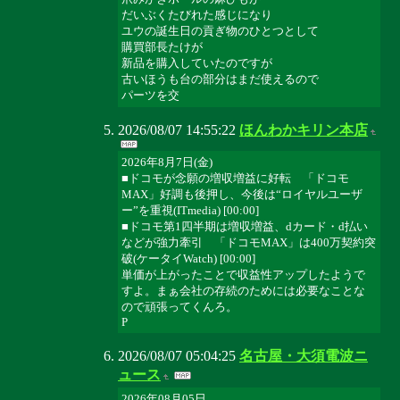
だいぶくたびれた感じになり
ユウの誕生日の貢ぎ物のひとつとして
購買部長たけが
新品を購入していたのですが
古いほうも台の部分はまだ使えるので
パーツを交
2026/08/07 14:55:22
ほんわかキリン本店
2026年8月7日(金)
■ドコモが念願の増収増益に好転 「ドコモ
MAX」好調も後押し、今後は“ロイヤルユーザ
ー”を重視(ITmedia) [00:00]
■ドコモ第1四半期は増収増益、dカード・d払い
などが強力牽引 「ドコモMAX」は400万契約突
破(ケータイWatch) [00:00]
単価が上がったことで収益性アップしたようで
すよ。まぁ会社の存続のためには必要なことな
ので頑張ってくんろ。
P
2026/08/07 05:04:25
名古屋・大須電波ニ
ュース
2026年08月05日