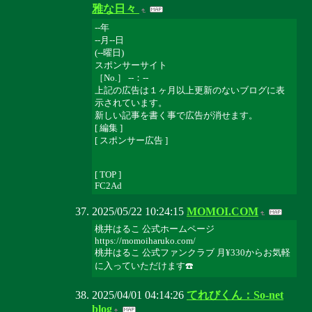
雅な日々
--年
--月--日
(--曜日)
スポンサーサイト
［No.］ --：--
上記の広告は１ヶ月以上更新のないブログに表
示されています。
新しい記事を書く事で広告が消せます。
[ 編集 ]
[ スポンサー広告 ]
[ TOP ]
FC2Ad
2025/05/22 10:24:15
MOMOI.COM
桃井はるこ 公式ホームページ
https://momoiharuko.com/
桃井はるこ 公式ファンクラブ 月¥330からお気軽
に入っていただけます☎️
2025/04/01 04:14:26
てれびくん：So-net
blog