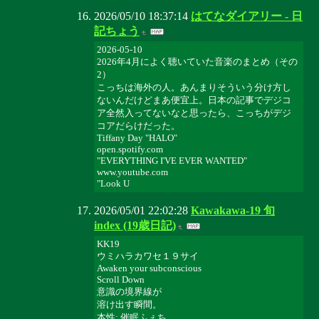
2026/05/10 18:37:14
はてなダイアリー - 日
記ちょう
2026-05-10
2026年4月によく聴いていた音楽のまとめ（その
2）
こっちは海外の人。あんまりそういう分け方し
ないんだけどまあ便宜上。日本の記事でデジコ
ア全然入ってないなと思ったら、こっちがデジ
コアだらけだった。
Tiffany Day "HALO"
open.spotify.com
"EVERYTHING I'VE EVER WANTED"
www.youtube.com
"Look U
2026/05/01 22:02:28
Kawakawa-19 旬
index (19歳日記)
KK19
ウミハラカワセ１９サイ
Awaken your subconscious
Scroll Down
意識の境界線が
溶け出す瞬間。
本性: 催眠ふぇち