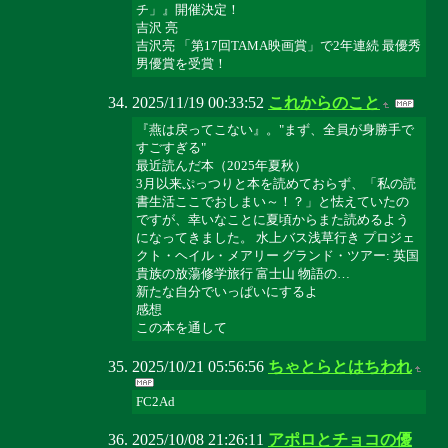
チ」』開催決定！
吉沢 亮
吉沢亮 「第17回TAMA映画賞」で2年連続 最優秀
男優賞を受賞！
2025/11/19 00:33:52
これからのこと
『燕は戻ってこない』。"まず、全員が身勝手で
すごすぎる"
最近読んだ本（2025年夏秋）
3月以来ぷっつりと本を読めておらず、「私の読
書生活ここでおしまい～！？」と怯えていたの
ですが、幸いなことに夏頃からまた読めるよう
になってきました。 水上バス浅草行き プロジェ
クト・ヘイル・メアリー グランド・ツアー: 英国
貴族の放蕩修学旅行 富士山 物語の…
新たな自分でいっぱいにするよ
感想
この本を通して
2025/10/21 05:56:56
ちゃとらとはちわれ
FC2Ad
2025/10/08 21:26:11
アポロとチョコの優