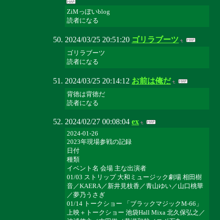
ZiMっぽいblog
読者になる
2024/03/25 20:51:20
ゴリラブーツ
ゴリラブーツ
読者になる
2024/03/25 20:14:12
お前は俺だ
背徳は背徳だ
読者になる
2024/02/27 00:08:04
ex
2024-01-26
2023年現場参戦の記録
日付
種類
イベント名 会場 主な出演者
01/03 ストリップ 大和ミュージック劇場 相田樹
音／KAERA／新井見枝香／青山ゆい／山口桃華
／夢乃うさぎ
01/14 トークショー 「ブラックマジックM-66」
上映＋トークショー 池袋Hall Mixa 北久保弘之／