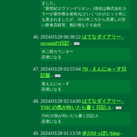
ました。
『新世紀エヴァンゲリオン』(現在は株式会社カ
ラーが著作権を保有)などいくつかのヒット作に
も恵まれましたが、2012年ごろから見通しの甘
い飲食店経営、無計画なＣＧ会社
2024/03/28 06:38:22
はてなダイアリー -
soramiの日記
＠二郎カウンター
読者になる
2024/03/28 03:55:04
?D - えんにゅ～す日
記版
仮えんにゅ～す
読者になる
2024/03/28 02:14:00
はてなダイアリー -
TMCの気が向いたら書く日記-A
TMCの気が向いたら書く日記-A
読者になる
2024/03/28 01:13:58
＠ZiMっぽいblog