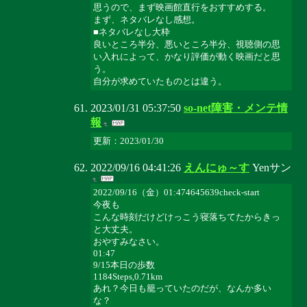
思うので、まず映画館直行をおすすめする。
まず、ネタバレなし感想。
■ネタバレなし大枠
良いところ半分、悪いところ半分、視聴側の思
い入れによって、かなり評価が動く映画だと思
う。
自分が求めていたものとは違う。
2023/01/31 05:37:50
so-net障害・メンテ情
報
更新：2023/01/30
2022/09/16 04:41:26
えんにゅ～す
Yenサン
2022/09/16（金）01:474645639check-start
今夜も
こんな時刻だけどけっこう寝落ちてたからきっ
と大丈夫。
おやすみなさい。
01:47
9/15本日の歩数
1184Steps,0.71km
あれ？今日も籠っていたのだが、なんか多い
な？