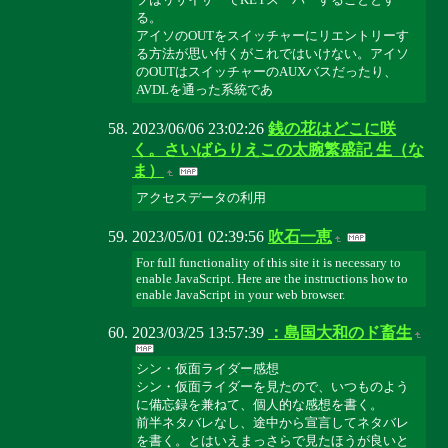
る。
アイソのOUTをスイッチャーにリエントリーす
る方法が思い付くがこれではいけない。アイソ
のOUTはスイッチャーのAUXバスだったり、
AVDLを通った系統であ
2023/06/06 23:02:26
銭の花はどこに咲
く。さいばらりえこの太腕繁盛記 生（な
ま）
アクセスデータの利用
2023/05/01 02:39:56
吹石一恵
For full functionality of this site it is necessary to
enable JavaScript. Here are the instructions how to
enable JavaScript in your web browser.
2023/03/25 13:57:39
：島国大和のド畜生
シン・仮面ライダー感想
シン・仮面ライダーを見たので、いつものよう
に備忘録を兼ねて、個人的な感想を書く。
前半ネタバレなし、途中から宣言してネタバレ
を書く。とはいえまっさらで見たほうが良いと