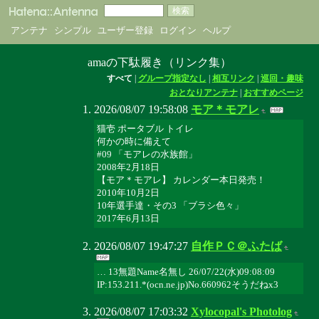
アンテナ
シンプル
ユーザー登録
ログイン
ヘルプ
amaの下駄履き（リンク集）
すべて
|
グループ指定なし
|
相互リンク
|
巡回・趣味
おとなりアンテナ
|
おすすめページ
2026/08/07 19:58:08
モア＊モアレ
猫壱 ポータブル トイレ
何かの時に備えて
#09 「モアレの水族館」
2008年2月18日
【モア＊モアレ】 カレンダー本日発売！
2010年10月2日
10年選手達・その3 「ブラシ色々」
2017年6月13日
2026/08/07 19:47:27
自作ＰＣ＠ふたば
… 13無題Name名無し 26/07/22(水)09:08:09
IP:153.211.*(ocn.ne.jp)No.660962そうだねx3
2026/08/07 17:03:32
Xylocopal's Photolog