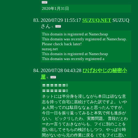
2020年1月31日
2020/07/29 11:55:17
SUZUQ.NET
SUZUQ
さん
This domain is registered at Namecheap
This domain was recently registered at Namecheap.
Please check back later!
suzuq.net
This domain is registered at Namecheap
This domain was recently registered a
2020/07/28 04:43:28
ひげおやじの秘密小
屋
〓〓〓〓〓〓0
〓〓〓〓〓〓0
ネットには半分身を浸しながら本日は頑なな意
志を持って自宅に居続けてみた訳ですよ。 いや
ぁ人間ってのは駄目ななぁと思ったんですが、
今日一日を振り返ってみると本気で何も進歩が
ない。 ビックリしたわ、実際問題。 普段だとわ
ーわー言うておきながらも、フイに別のことを
思い出してそちらの検討もしつつ、やっぱり時
間がないから元の作業に戻る（でもフイに思い