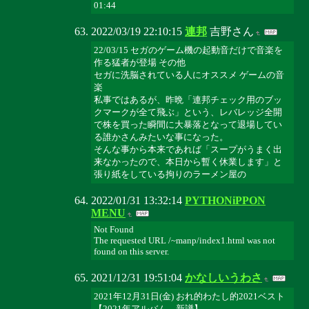
01:44
2022/03/19 22:10:15
連邦
吉野さん
22/03/15 セガのゲーム機の起動音だけで音楽を
作る猛者が登場 その他
セガに洗脳されている人にオススメ ゲームの音
楽
私事ではあるが、昨晩「連邦チェック用のブッ
クマークが全て飛ぶ」という、レバレッジ全開
で株を買った瞬間に大暴落となって退場してい
る誰かさんみたいな事になった。
そんな事から本来であれば「スープがうまく出
来なかったので、本日から暫く休業します」と
張り紙をしている拘りのラーメン屋の
2022/01/31 13:32:14
PYTHONiPPON
MENU
Not Found
The requested URL /~manp/index1.html was not
found on this server.
2021/12/31 19:51:04
かなしいうわさ
2021年12月31日(金) おれ的わたし的2021ベスト
【2021年アルバム 新譜】