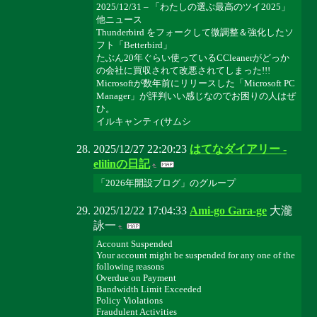
2025/12/31 – 「わたしの選ぶ最高のツイ2025」
他ニュース
Thunderbird をフォークして微調整＆強化したソ
フト「Betterbird」
たぶん20年ぐらい使っているCCleanerがどっか
の会社に買収されて改悪されてしまった!!!
Microsoftが数年前にリリースした「Microsoft PC
Manager」が評判いい感じなのでお困りの人はぜ
ひ。
イルキャンティ(サムシ
2025/12/27 22:20:23
はてなダイアリー -
elilinの日記
「2026年開設ブログ」のグループ
2025/12/22 17:04:33
Ami-go Gara-ge
大瀧
詠一
Account Suspended
Your account might be suspended for any one of the
following reasons
Overdue on Payment
Bandwidth Limit Exceeded
Policy Violations
Fraudulent Activities