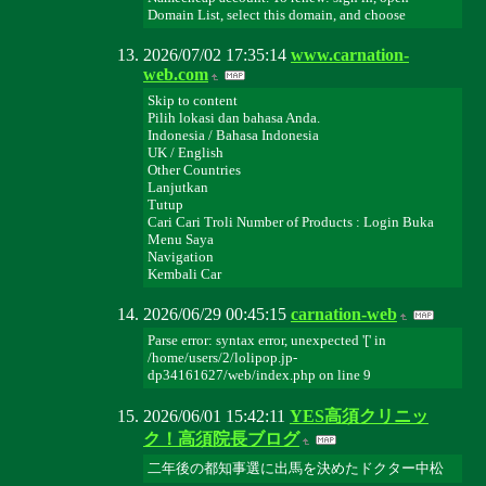
Domain List, select this domain, and choose
2026/07/02 17:35:14
www.carnation-
web.com
Skip to content
Pilih lokasi dan bahasa Anda.
Indonesia / Bahasa Indonesia
UK / English
Other Countries
Lanjutkan
Tutup
Cari Cari Troli Number of Products : Login Buka
Menu Saya
Navigation
Kembali Car
2026/06/29 00:45:15
carnation-web
Parse error: syntax error, unexpected '[' in
/home/users/2/lolipop.jp-
dp34161627/web/index.php on line 9
2026/06/01 15:42:11
YES高須クリニッ
ク！高須院長ブログ
二年後の都知事選に出馬を決めたドクター中松