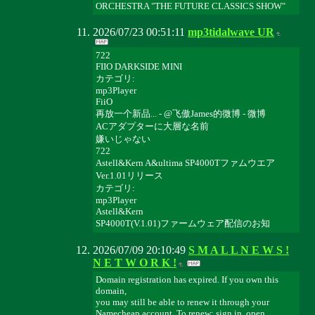
ORCHESTRA "THE FUTURE CLASSICS SHOW"
2026/07/23 00:51:11
mp3tidalwave UR
722
FIIO DARKSIDE MINI
カテゴリ:
mp3Player
FiiO
再放一个新品... - @飞傲James的微博 - 微博
ACアダプターに大層な名前
嫌いじゃない
722
Astell&Kern A&ultima SP4000Tファムウエア
Ver.1.01リリース
カテゴリ:
mp3Player
Astell&Kern
SP4000T(V.1.01)ファームウェア配信のお知
2026/07/09 20:10:49
S M A L L N E W S !
N E T W O R K !
Domain registration has expired. If you own this
domain,
you may still be able to renew it through your
Namecheap account. To renew: sign in, open