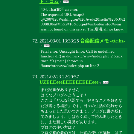
ト・コム
404. That窶冱 an error.
The requested URL /maps?
q=200%20Washington%20Ave%20Iselin%20NJ%2
008830&t=m&z=18&output=embed&iwloc=near
was not found on this server. That窶冱 all we know.
2021/03/01 13:33:25
音楽配信メモ -xtc.bz-
Fatal error: Uncaught Error: Call to undefined
function dl() in /home/xtc/www/index.php:2 Stack
trace:#0 {main} thrown in
/home/xtc/www/index.php on line 2
2021/02/23 22:29:57
UZEEEeeeEEEEEEEEEeee
まだ記事がありません
はてなブログへようこそ！
ここは「どんな話題でも、好きなことを好きな
だけ書ける場所」です。日々の生活の記録から
ちょっとした思いつきまで、ブログに書き残し
てみましょう。しばらく続けて読み返したとき
に、また新しい発見があります。
ブログの使い方は？
ブログ初心者の方は、公式の使い方講座「はて