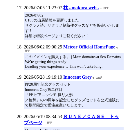
2026/07/05 11:23:07
枕 - makura web -
2026/07/02
C108の出展情報を更新しました
サクラノ詩、サクラノ刻新作グッズなどを販売いたしま
す！
詳細は特設ページよりご覧ください！
2026/06/02 09:00:25
Meteor Official HomePage
このドメインを購入する。 | More domains at Seo.Domains
We’re getting things ready
Loading your experience… This won’t take long.
2026/05/28 19:19:10
Innocent Grey
PP20周年記念グッズセット
Innocent Grey第二作目
「PP-ピアニッシモ-操リ人形
ノ輪舞」の20周年を記念したグッズセットを公式通販に
て期間限定で受注生産いたします。
2026/05/19 08:34:53
ＲＵＮＥ／ＣＡＧＥ トッ
プページ