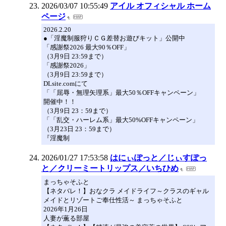
2026/03/07 10:55:49
アイル オフィシャル ホーム
ページ
2026.2.20
●「淫魔制服狩りＣＧ差替お遊びキット」公開中
「感謝祭2026 最大90％OFF」
（3月9日 23:59まで）
「感謝祭2026」
（3月9日 23:59まで）
DLsite.comにて
「「屈辱・無理矢理系」最大50％OFFキャンペーン」
開催中！！
（3月9日 23：59まで）
「「乱交・ハーレム系」最大50%OFFキャンペーン」
（3月23日 23：59まで）
『淫魔制
2026/01/27 17:53:58
はにぃぽっと／じぃすぽっ
と／クリーミートリップス／いちひめ
まっちゃそふと
【ネタバレ！】おなクラ メイドライフ～クラスのギャル
メイドとリゾートご奉仕性活～ まっちゃそふと
2026年1月26日
人妻が薫る部屋