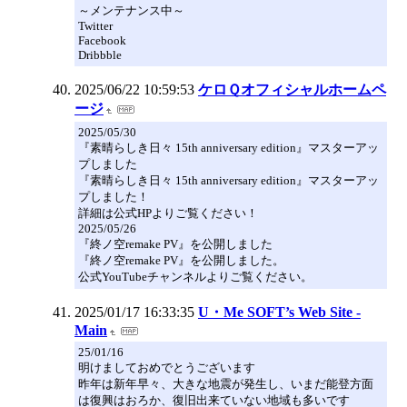
～メンテナンス中～
Twitter
Facebook
Dribbble
2025/06/22 10:59:53
ケロＱオフィシャルホームペ
ージ
2025/05/30
『素晴らしき日々 15th anniversary edition』マスターアッ
プしました
『素晴らしき日々 15th anniversary edition』マスターアッ
プしました！
詳細は公式HPよりご覧ください！
2025/05/26
『終ノ空remake PV』を公開しました
『終ノ空remake PV』を公開しました。
公式YouTubeチャンネルよりご覧ください。
2025/01/17 16:33:35
U・Me SOFT’s Web Site -
Main
25/01/16
明けましておめでとうございます
昨年は新年早々、大きな地震が発生し、いまだ能登方面
は復興はおろか、復旧出来ていない地域も多いです