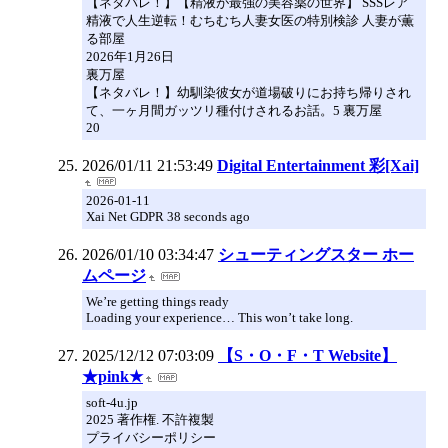
【ネタバレ！】【精液が最強の美容薬の世界】 SSSレア
精液で人生逆転！むちむち人妻女医の特別検診 人妻が薫
る部屋
2026年1月26日
裏万屋
【ネタバレ！】幼馴染彼女が道場破りにお持ち帰りされ
て、一ヶ月間ガッツリ種付けされるお話。5 裏万屋
20
2026/01/11 21:53:49
Digital Entertainment 彩[Xai]
2026-01-11
Xai Net GDPR 38 seconds ago
2026/01/10 03:34:47
シューティングスター ホー
ムページ
We’re getting things ready
Loading your experience… This won’t take long.
2025/12/12 07:03:09
【S・O・F・T Website】
★pink★
soft-4u.jp
2025 著作権. 不許複製
プライバシーポリシー