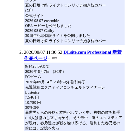
夏の日焼け祭 ライクトロンリッチ抱き枕カバー
に印
公式サイト
2026.08.07 ensemble
OPムービーを公開しました
2026.08.07 Guilty
30周年記念特設サイトを公開しました
夏の日焼け祭 ライクトロンリッチ抱き枕カバー
2026/08/07 11:30:52
DLsite.com Professional 新着
作品ページ
9/1423:59まで
2026年 8月7日 （30本）
PCゲーム
2026年09月14日 23時59分 割引終了
光翼戦姫エクスティアコンチェルトフィナーレ
Lusterise
7,546 円
10,780 円
30%OFF
異世界からの侵略が本格化していく中、複数の敵を相手
に4人は協力し立ち向かう。その最中、謎のエクスティア
が現れ、春乃達と激戦を繰り広げる。勝利した春乃達の
前には、記憶を失っ