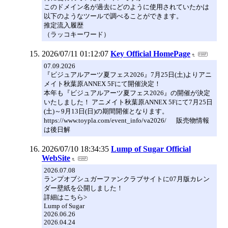
このドメイン名が過去にどのように使用されていたかは
以下のようなツールで調べることができます。
推定流入履歴
（ラッコキーワード）
2026/07/11 01:12:07
Key Official HomePage
07.09.2026
『ビジュアルアーツ夏フェス2026』7月25日(土)よりアニ
メイト秋葉原ANNEX 5Fにて開催決定！
本年も『ビジュアルアーツ夏フェス2026』の開催が決定
いたしました！ アニメイト秋葉原ANNEX 5Fにて7月25日
(土)～9月13日(日)の期間開催となります。
https://www.toypla.com/event_info/va2026/ 販売物情報
は後日解
2026/07/10 18:34:35
Lump of Sugar Official
WebSite
2026.07.08
ランプオブシュガーファンクラブサイトに07月版カレン
ダー壁紙を公開しました！
詳細はこちら>
Lump of Sugar
2026.06.26
2026.04.24