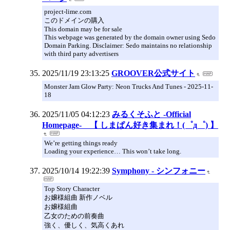
project-lime.com
このドメインの購入
This domain may be for sale
This webpage was generated by the domain owner using Sedo
Domain Parking. Disclaimer: Sedo maintains no relationship
with third party advertisers
2025/11/19 23:13:25
GROOVER公式サイト
Monster Jam Glow Party: Neon Trucks And Tunes - 2025-11-
18
2025/11/05 04:12:23
みるくそふと -Official
Homepage- 【 しまぱん好き集まれ！(゜д゜) 】
We’re getting things ready
Loading your experience… This won’t take long.
2025/10/14 19:22:39
Symphony - シンフォニー
Top Story Character
お嬢様組曲 新作ノベル
お嬢様組曲
乙女のための前奏曲
強く、優しく、気高くあれ