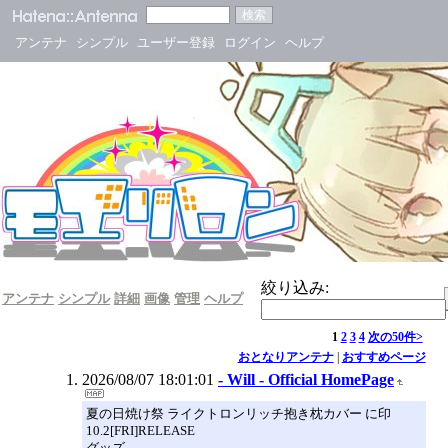
アンテナ
シンプル
ユーザー登録
ログイン
ヘルプ
絞り込み:
アンテナ
シンプル
詳細
画像
管理
ヘルプ
1
2
3
4
次の50件>
おとなりアンテナ
|
おすすめページ
2026/08/07 18:01:01
- Will - Official HomePage
夏の日焼け祭 ライクトロンリッチ抱き枕カバー に印
10.2[FRI]RELEASE
グッズ