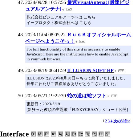
2024/09/28 10:57:56
最速VisualAntena! [最速ビジ
ュアルアンテナ]
株式会社ビジュアルアーツへは こちら
イープロダクト株式会社へは こちら
2023/11/04 08:05:22
ＲｕｓＫオフィシャルホーム
ページへようこそっ！
For full functionality of this site it is necessary to enable
JavaScript. Here are the instructions how to enable JavaScript
in your web browser.
2023/08/19 06:41:59
ILLUSION SOFT HP
ILLUSIONは2023年8月18日をもって終了いたしました。
長年にわたりご愛顧頂きありがとうございました。
2023/05/21 19:22:39
蛇の道は蛇ソフト
更新日：2023/5/19
[新狂った教頭の主題歌「FUNKYCRAZY」ショート公開]
1
2
3
4
次の50件>
Interface