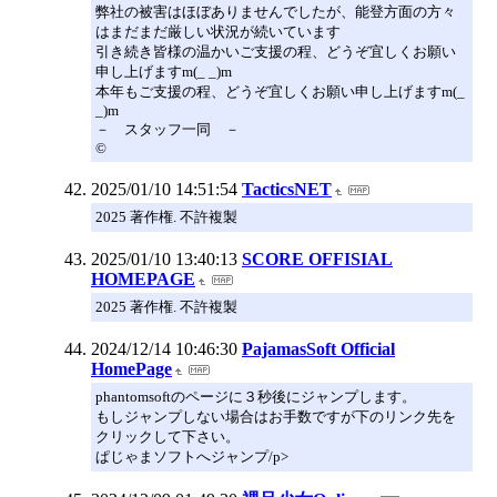
弊社の被害はほぼありませんでしたが、能登方面の方々
はまだまだ厳しい状況が続いています
引き続き皆様の温かいご支援の程、どうぞ宜しくお願い
申し上げますm(_ _)m
本年もご支援の程、どうぞ宜しくお願い申し上げますm(_
_)m
－ スタッフ一同 －
©
2025/01/10 14:51:54
TacticsNET
2025 著作権. 不許複製
2025/01/10 13:40:13
SCORE OFFISIAL
HOMEPAGE
2025 著作権. 不許複製
2024/12/14 10:46:30
PajamasSoft Official
HomePage
phantomsoftのページに３秒後にジャンプします。
もしジャンプしない場合はお手数ですが下のリンク先を
クリックして下さい。
ぱじゃまソフトへジャンプ/p>