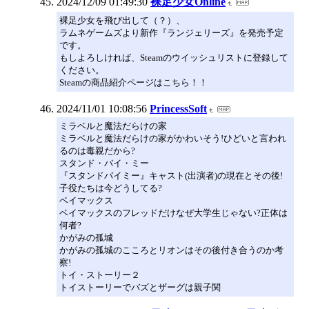
2024/12/09 01:49:30
裸足少女Online
裸足少女を飛び出して（？）、
ラムネゲームズより新作『ランジェリーズ』を発売予定
です。
もしよろしければ、Steamのウイッシュリストに登録して
ください。
Steamの商品紹介ページはこちら！！
2024/11/01 10:08:56
PrincessSoft
ミラベルと魔法だらけの家
ミラベルと魔法だらけの家がかわいそう!ひどいと言われ
るのは毒親だから?
スタンド・バイ・ミー
『スタンドバイミー』キャスト(出演者)の現在とその後!
子役たちは今どうしてる?
ベイマックス
ベイマックスのフレッドだけなぜ大学生じゃない?正体は
何者?
かがみの孤城
かがみの孤城のこころとリオンはその後付き合うのか考
察!
トイ・ストーリー２
トイストーリーでバズとザーグは親子関