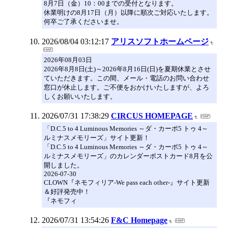
8月7日（金）10：00までの受付となります。
休業明けの8月17日（月）以降に順次ご対応いたします。
何卒ご了承くださいませ。
2026/08/04 03:12:17
アリスソフトホームページ
2026年08月03日
2026年8月8日(土)～2026年8月16日(日)を夏期休業とさせ
ていただきます。この間、メール・電話のお問い合わせ
窓口が休止します。ご不便をおかけいたしますが、よろ
しくお願いいたします。
2026/07/31 17:38:29
CIRCUS HOMEPAGE
「D.C.5 to 4 Luminous Memories ～ダ・カーポ5 トゥ 4～
ルミナスメモリーズ」サイト更新！
「D.C.5 to 4 Luminous Memories ～ダ・カーポ5 トゥ 4～
ルミナスメモリーズ」のカレンダーポストカード8月を公
開しました。
2026-07-30
CLOWN『ネモフィリア-We pass each other-』サイト更新
＆好評発売中！
『ネモフィ
2026/07/31 13:54:26
F&C Homepage