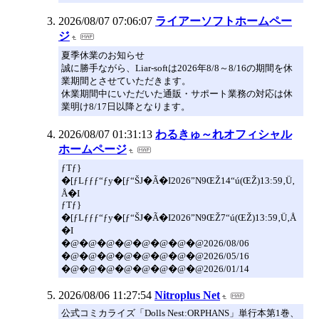
2026/08/07 07:06:07
ライアーソフトホームペー
ジ
夏季休業のお知らせ
誠に勝手ながら、Liar-softは2026年8/8～8/16の期間を休
業期間とさせていただきます。
休業期間中にいただいた通販・サポート業務の対応は休
業明け8/17日以降となります。
2026/08/07 01:31:13
わるきゅ～れオフィシャル
ホームページ
ƒTƒ}
�[ƒLƒƒƒ“ƒy�[ƒ“ŠJ�Ã�I2026”N9ŒŽ14“ú(ŒŽ)13:59‚Ü‚
Å�I
ƒTƒ}
�[ƒLƒƒƒ“ƒy�[ƒ“ŠJ�Ã�I2026”N9ŒŽ7“ú(ŒŽ)13:59‚Ü‚Å
�I
�@�@�@�@�@�@�@�@2026/08/06
�@�@�@�@�@�@�@�@2026/05/16
�@�@�@�@�@�@�@�@2026/01/14
2026/08/06 11:27:54
Nitroplus Net
公式コミカライズ「Dolls Nest:ORPHANS」単行本第1巻、