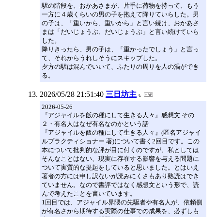
駅の階段を、おかあさまが、片手に荷物を持って、もう
一方に４歳くらいの男の子を抱えて降りていらした。男
の子は、「重いから、重いから」と言い続け、おかあさ
まは「だいじょうぶ、だいじょうぶ」と言い続けていら
した。
降りきったら、男の子は、「重かったでしょう」と言っ
て、それからうれしそうにスキップした。
夕方の駅は混んでいいて、ふたりの周りを人の渦ができ
る。
2026/05/28 21:51:40
三日坊主
2026-05-26
『アジャイルを飯の種にして生きる人々』感想文 その
２・有名人はなぜ有名なのかという話
『アジャイルを飯の種にして生きる人々』(匿名アジャイ
ルプラクティショナー 著)について書く2回目です。この
本について批判的な評が目に付くのですが、私としては
そんなことはない、現実に存在する影響を与える問題に
ついて実質的な提起をしていると思いました。とはいえ
著者の方には申し訳ないが読みにくさもあり熟読はでき
ていません。なので書評ではなく感想文という形で、読
んで考えたことを書いています。
1回目では、アジャイル界隈の先駆者や有名人が、依頼側
が有名さから期待する実際の仕事での成果を、必ずしも