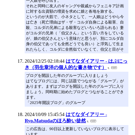
一人娘を呼び出す。
それと同時に友人のギャングや親戚からフェニキア計画
に対する出資額の増資を求めに娘と各地を旅する。
というのが大筋で、小ネタとして、一人娘はどうやら今
は亡き（死亡理由はザ・ザ・コルダ自身による殺害、自
殺、コルダの兄弟による殺害などいろいろ語られる）妻
がコルダの兄弟（「伯父さん」という言い方をしている
が、娘の伯父さんという意味だと思うが、別にコルダ自
身の伯父であっても全然どうでも良い）と浮気して生ま
れたらしく、コルダに全然似ていなくて、伯父と目がそ
2024/12/25 02:18:44
はてなダイアリー - はぶにっ
き（羽生章洋の個人的な書き物です）
ブログを開設した年のグループに入りましょう
はてなブログには、同じ話題でつながる「グループ」が
あります。まずはブログを開設した年のグループに入り
ましょう。同時期に始めたブログとつながることができ
ます。
「2025年開設ブログ」のグループ
2024/10/09 15:45:54
はてなダイアリー -
Ryo.Matsudaのほろ酔い徒然
この広告は、90日以上更新していないブログに表示して
います。