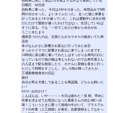
自転車に関して僕は2カ月前よりもかなり成長している
日曜日 68日目
自転車に乗った。 今日は180キロ走った。休憩込みで8時
間45分かかった。よいタイムだった。 走った後に体重を
計ってみると3キロ減っていた。これは運動中に水分が抜
けただけで脂肪が減ったわけではない。生活していれば
すぐに戻る。でも「一日でこれだけ体から水分が出…
うごく水たまり
偶然見つけたのは、文菜たちがカラオケの後歩いてた商
店街
冬のなんかさに影響され富山に行ってみた女②
すっかりドラマに影響され富山に来てしまった女です。
10時頃に富山駅に着いてわたしはすっかりお寿司の口に
なっているので他の物は考えられないのでお寿司屋さん
の入店まで駅を散策したり、ホテルに荷物を置きに行っ
たりして時間をすごした。 少し小雨が降ってきたが…
工場勤務独身女の日記
旅行
自分が馬＆犬推しであることを再認識。どちらも飼いた
い！
0314 / お出かけ！
こんばんは。いや～～～～今日は疲れた！笑 朝、早めに
作業を済ませてお世話になった農家さんの住むS町へ出
発！こういうときに限って発情の牛がいて、プラスアル
ファの作業（人工授精）が発生。自家授精をしてなかっ