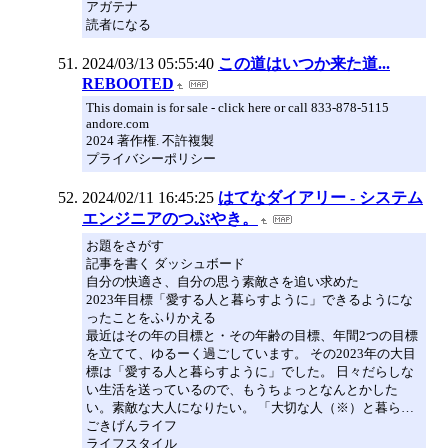
アガテナ
読者になる
2024/03/13 05:55:40
この道はいつか来た道...
REBOOTED
This domain is for sale - click here or call 833-878-5115
andore.com
2024 著作権. 不許複製
プライバシーポリシー
2024/02/11 16:45:25
はてなダイアリー - システム
エンジニアのつぶやき。
お題をさがす
記事を書く ダッシュボード
自分の快適さ、自分の思う素敵さを追い求めた
2023年目標「愛する人と暮らすように」できるようにな
ったことをふりかえる
最近はその年の目標と・その年齢の目標、年間2つの目標
を立てて、ゆるーく過ごしています。 その2023年の大目
標は「愛する人と暮らすように」でした。 日々だらしな
い生活を送っているので、もうちょっとなんとかした
い。素敵な大人になりたい。 「大切な人（※）と暮ら…
ごきげんライフ
ライフスタイル