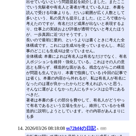
出せていないという問題提起を紹介しました。またここ
でいう先駆者や有名人と著者が考えている人は、本書を
読んで受ける印象よりも、だいぶ範囲が広く人数として
多いという、私の見方も提示しました。(ところで後から
考えたのですが、有名だけど成果が出ないと表現するよ
り、仕事上の実績および評価が透明でないと考えたほう
が、一歩真因に近づけそうです。)
長いので最初に要約、というよりは書くときに考えた全
体構成です。これには生成AIを使っていませんし、本記
事のどこにも生成AIは使っていません。
全体構成: 本書によれば有名人は有名なだけでなく、有名
人ポジションを維持・強化している。これはその人の意
志とも限らず、構造的な面がある。残念ながらこの構造
が問題も生んでおり、本書で指摘している (今回の記事で
は省く)。本書の内容から外れるが、私は有名人が有名に
なったのは運が良かったからだと考えればいいと思う。
そんなに運がよくなかった人にもチャンスは公平にある
べきだ。
著者は本書の多くの部分を費やして、有名人がどうやっ
て有名であるという立場を生かし、維持しているかを構
造的に説明しようとしています。その内容があんまりに
も多
2026/03/26 08:18:08
ss72bf4の日記