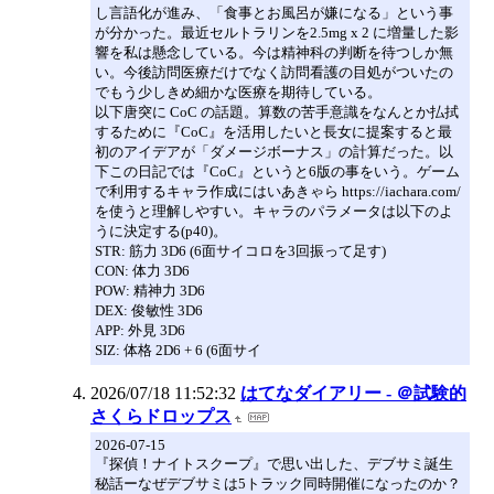
し言語化が進み、「食事とお風呂が嫌になる」という事
が分かった。最近セルトラリンを2.5mg x 2 に増量した影
響を私は懸念している。今は精神科の判断を待つしか無
い。今後訪問医療だけでなく訪問看護の目処がついたの
でもう少しきめ細かな医療を期待している。
以下唐突に CoC の話題。算数の苦手意識をなんとか払拭
するために『CoC』を活用したいと長女に提案すると最
初のアイデアが「ダメージボーナス」の計算だった。以
下この日記では『CoC』というと6版の事をいう。ゲーム
で利用するキャラ作成にはいあきゃら https://iachara.com/
を使うと理解しやすい。キャラのパラメータは以下のよ
うに決定する(p40)。
STR: 筋力 3D6 (6面サイコロを3回振って足す)
CON: 体力 3D6
POW: 精神力 3D6
DEX: 俊敏性 3D6
APP: 外見 3D6
SIZ: 体格 2D6 + 6 (6面サイ
2026/07/18 11:52:32
はてなダイアリー - ＠試験的
さくらドロップス
2026-07-15
『探偵！ナイトスクープ』で思い出した、デブサミ誕生
秘話ーなぜデブサミは5トラック同時開催になったのか？