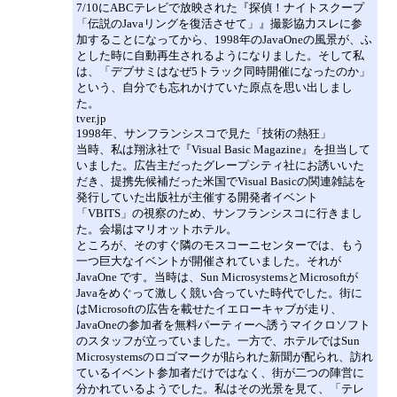
7/10にABCテレビで放映された『探偵！ナイトスクープ
「伝説のJavaリングを復活させて」』撮影協力スレに参
加することになってから、1998年のJavaOneの風景が、ふ
とした時に自動再生されるようになりました。そして私
は、「デブサミはなぜ5トラック同時開催になったのか」
という、自分でも忘れかけていた原点を思い出しまし
た。
tver.jp
1998年、サンフランシスコで見た「技術の熱狂」
当時、私は翔泳社で『Visual Basic Magazine』を担当して
いました。広告主だったグレープシティ社にお誘いいた
だき、提携先候補だった米国でVisual Basicの関連雑誌を
発行していた出版社が主催する開発者イベント
「VBITS」の視察のため、サンフランシスコに行きまし
た。会場はマリオットホテル。
ところが、そのすぐ隣のモスコーニセンターでは、もう
一つ巨大なイベントが開催されていました。それが
JavaOne です。当時は、Sun MicrosystemsとMicrosoftが
Javaをめぐって激しく競い合っていた時代でした。街に
はMicrosoftの広告を載せたイエローキャブが走り、
JavaOneの参加者を無料パーティーへ誘うマイクロソフト
のスタッフが立っていました。一方で、ホテルではSun
Microsystemsのロゴマークが貼られた新聞が配られ、訪れ
ているイベント参加者だけではなく、街が二つの陣営に
分かれているようでした。私はその光景を見て、「テレ