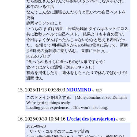
たら獣医さんを呼んで午前中スタンバイしなきゃいけ…
和牛のいる生活
なんでこんなに頑張るんだろうと思いつつ自己ベストを
更新
静岡マラソンのこと
いつもの まずは結果.... 公式記録証 タイムはネットグロス
共に数秒レベルで自己ベスト。 結果よりも中身の面で、
今回はよくがんばったんじゃないかなと思える内容だっ
た。 会場まで 朝4時起きからの5時の電車に乗って、新横
浜6時発の新幹線に乗り込む。 直前に当日入…
h02uのブログ
“食べられるうちに食べるのが大事ですから”
食べてばかりの週報（2026.3/9～3/15）
有給を消化したり、週休をもらったりで休んでばかりの1
週間 休ん
2025/11/13 00:38:03
NDOMINO
このドメインを購入する。 | More domains at Seo.Domains
We’re getting things ready
Loading your experience… This won’t take long.
2025/09/30 10:54:16
L’eclat des jours(arton)
2025-09-28
_ ザ・ザ・コルダのフェニキア計画
シャンテの最終回でウェス・アンダーソン。予告編でも