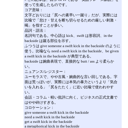
使って生成したものです。
コア意味：
文字どおりには「尻への素早い一蹴り」だが、実際には
比喩で「怠け・甘えを断ち切らせるための厳しい刺激・
喝」を指すことが多い。
品詞・語法：
名詞句である。中心語は kick、swift は形容詞、in the
backside は蹴る部位を示す。
ふつうは give someone a swift kick in the backside のように
使う。比喩なら need a swift kick in the backside、be given
a swift kick in the backside が典型である。
backside は婉曲表現で、直接的な butt / ass より柔らか
い。
ニュアンス/レジスター：
ユーモラスで、やや古風・婉曲的な言い回しである。字
面は荒っぽいが、実際には本気の暴力というより「気合
いを入れる」「尻をたたく」に近い比喩で使われやす
い。
会話・コラム・軽い批評に向く。ビジネスの正式文書で
はやや砕けすぎる。
コロケーション：
give someone a swift kick in the backside
need a swift kick in the backside
get a swift kick in the backside
a metaphorical kick in the backside