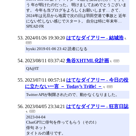
う 年が明けたのだった。 明けましておめでとうございま
す。 今年も当ブログをよろしくお願いします… さて、
2024年は元旦から地震で次の日は羽田空港で事故と 近年
にない忙しない感じでスタート。 自分は特に年末年…
SPEAD FR
2024/01/26 19:30:20
はてなダイアリー - 結城浩
hyuki 2019-01-06 23:42 読者になる
2023/08/11 03:37:42
角谷XHTML化計画
QA@IT
2023/07/11 00:57:14
はてなダイアリー - 今日の役
に立たない一言 － Today’s Trifle! －
Twitter APIが制限されたので、動かなくなりました。
2023/04/05 23:34:21
はてなダイアリー - 狂言日誌
2023-04-04
ChatGPTに俳句を作ってもらう（その1）
俳句 ネット
タイトルの通りです。