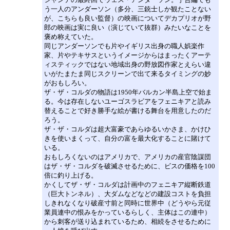
う一人のアンダーソン（多分、三銃士しか観たことない
が、こちらも良い監督）の映画についてデカプリオが野
郎の映画は実に良い（演じていて抜群）みたいなことを
褒め称えていた。
同じアンダーソンでも片やイギリス出身の職人娯楽作
家、片やテキサスというイメージからはまったくアーテ
ィスティックではない地域出身の野放図作家とえらい違
いがたまたま同じスクリーンで出て来るタイミングの妙
がおもしろい。
ザ・ザ・コルダの物語は1950年バルカン半島上空で始ま
る。今は存在しないユーゴスラビアをフェニキアと読み
替えることで好き勝手な絵が書ける舞台を用意したのだ
ろう。
ザ・ザ・コルダは超大富豪であらゆるいかさま、かけひ
きを使いまくって、自分の富を最大化することに賭けて
いる。
おもしろくないのはアメリカで、アメリカの産官陰謀団
はザ・ザ・コルダを破滅させるために、ビスの価格を100
倍に釣り上げる。
かくしてザ・ザ・コルダは計画中のフェニキア縦断鉄道
（巨大トンネル）、大ダムなどなどの建設コストを負担
しきれなくなり破産寸前と同時に世界中（どうやら元従
業員連中の恨みをかっているらしく、主体はこの連中）
から刺客が送り込まれているため、相続をさせるために