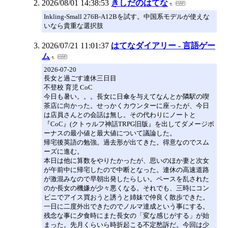
2026/08/01 14:38:53
きしだのはてな
Inkling-Small 276B-A12Bを試す。中国系モデルが使えな
いなら貴重な選択肢
2026/07/21 11:01:37
はてなダイアリー - 言語ゲー
ム
2026-07-20
長女と過ごす連休三日目
不登校 育児 CoC
今日も暑い。。。長女に日傘を与えてなんとか隣駅の喫
茶店に向かった。せっかくカウンターに座ったが、今日
は店員さんとの会話は無し。その代わりにノートと
『CoC』(クトゥルフ神話TRPG旧版』を出してダメージボ
ーナスの最小値と最大値について議論した。
帰宅後英語の勉強。過去形が出てきた。得意なのでスム
ーズに進む。
本日は他に算数をやりたかったが、思いのほか妻と次女
が午前中に帰宅したので中断となった。連休の高速道路
が激混みなので早朝出発したらしい。ペースを乱された
のか長女の機嫌が少々悪くなる。それでも、三時にコン
ビニでアイス買おうと誘うと姉妹で仲良く散歩できた。
一日に二度外出できたのでノルマ達成という事にする。
残念な事に夕食時にまた長女の「変な感じがする」が始
まった。先月くらいら時折起こる不定愁訴だ。今回は少