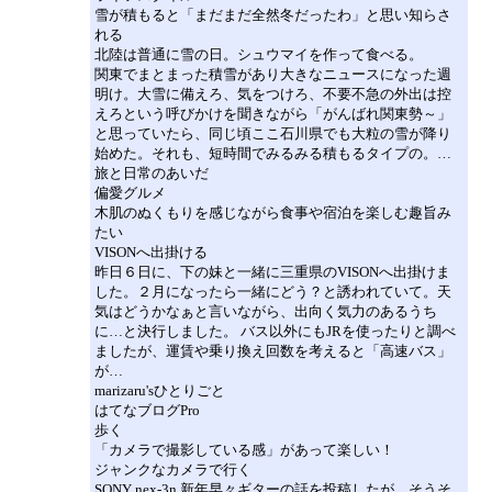
雪が積もると「まだまだ全然冬だったわ」と思い知らさ
れる
北陸は普通に雪の日。シュウマイを作って食べる。
関東でまとまった積雪があり大きなニュースになった週
明け。大雪に備えろ、気をつけろ、不要不急の外出は控
えろという呼びかけを聞きながら「がんばれ関東勢～」
と思っていたら、同じ頃ここ石川県でも大粒の雪が降り
始めた。それも、短時間でみるみる積もるタイプの。…
旅と日常のあいだ
偏愛グルメ
木肌のぬくもりを感じながら食事や宿泊を楽しむ趣旨み
たい
VISONへ出掛ける
昨日６日に、下の妹と一緒に三重県のVISONへ出掛けま
した。２月になったら一緒にどう？と誘われていて。天
気はどうかなぁと言いながら、出向く気力のあるうち
に…と決行しました。 バス以外にもJRを使ったりと調べ
ましたが、運賃や乗り換え回数を考えると「高速バス」
が…
marizaru'sひとりごと
はてなブログPro
歩く
「カメラで撮影している感」があって楽しい！
ジャンクなカメラで行く
SONY nex-3n 新年早々ギターの話を投稿したが、そうそ