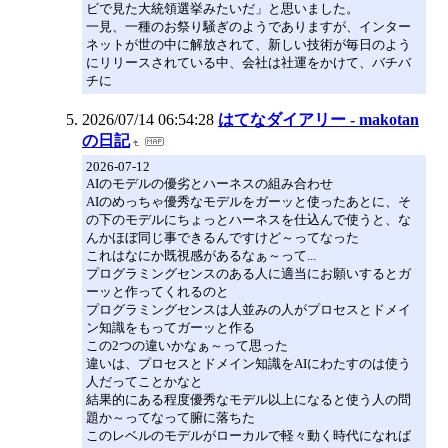
ビで見た大統領選挙みたいだ」と思いました。
一見、一種のお祭り騒ぎのようでありますが、インター
ネットが世の中に解放されて、新しい技術が毎日のよう
にリリースされている中、会社は社運をかけて、バチバ
チに
2026/07/14 06:54:28
はてなダイアリー - makotan
の日記
2026-07-12
AIのモデルの優劣とハーネスの組み合わせ
AIのめっちゃ優秀なモデルをガーッと使ったあとに、そ
の下のモデルにちょっとハーネスを仕込んで使うと、な
んかほぼ同じ事できるんですけど～ってなった
これはなにか既視感があるなぁ～って...
プログラミングセンスのある人に適当にお願いするとガ
ーッと作ってくれるのと
プログラミングセンスは人並みの人がプロセスとドメイ
ン知識をもってガーッと作る
この2つの違いかなぁ～って思った
違いは、プロセスとドメイン知識をAIにわたすのは使う
人だってことかなと
結果的にある程度優秀なモデル以上になると使う人の問
題か～ってなって腑に落ちた
このレベルのモデルがローカルで軽々動く時代になれば