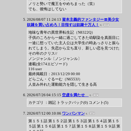
ノリと勢いで魔王をやめちまった（笑）
でも、後悔はしてない
2026/08/07 11:24:13
資本主義的ファンタジー〓美少女
奴隷を買い占めろ！目指すは奴隷十万人！
地味な青年の異世界転生記（N8322Q）
子供のころから一緒に過ごしてきた幼馴染を真面目に
一途に想っていた主人公は大学生の時あっさりと振ら
れてしまう。失恋から立ち直り、新しい恋を見つけた
その年のクリス//
ノンジャンル〔ノンジャンル〕
連載(全174エピソード)
116 user
最終掲載日：2013/12/29 00:00
どらごん・ぐるーむ（N6553J）
人並み外れた運動能力を隠して生きる高
2026/07/26 04:15:15
空虚を満たせ
カテゴリ ：雑記 トラックバック(0) コメント(5)
2026/07/12 00:10:06
ワンパンマン
第１５１話 第１５２話 第１５３話 第１５４話 第１５
５話 第１５６話 第１５７話 第１５８話 第１５９話 第