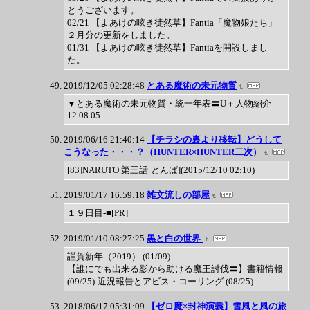
とうございます。
02/21 【よあけの呟き徒然草】Fantia「魔物娘たち」
２月分の更新をしました。
01/31 【よあけの呟き徒然草】Fantiaを開設しまし
た。
2019/12/05 02:28:48
とある魔術の未元物質
▼とある魔術の未元物質・統一年表〓U＋人物紹介
12.08.05
2019/06/16 21:40:14
【チラシの裏より移転】どうして
こうなった・・・？（HUNTER×HUNTER二次）
[83]NARUTO 第三話[とんぱ](2015/12/10 02:10)
2019/01/17 16:59:18
雑文流しの部屋
１９日目-■[PR]
2019/01/10 08:27:25
黒と白の世界
謹賀新年（2019） (01/09)
【誰にでも出来る影から助ける魔王討伐〓】書籍情報
(09/25)-近況報告とアビス・コーリング (08/25)
2018/06/17 05:31:09
【ゼロ魔×封神演義】雪風と風の旅