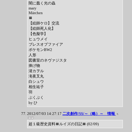
闇に蠢く光の蟲
mary
Märchen
〓
【絵師ケロ】交流
【絵師死人化】
【色擬学】
ヒュウメイ
ブレスオブファイア
ポケモンBW2
人形
図書室のネヴァジスタ
捧げ物
渚カヲル
滝夜叉丸
白シュウ
相生祐子
羽
ぶくぶく
by ひ
2012/07/03 14:27:17
二次創作/SS/～（略）～ 情報
超１級歴史資料〓ルイズの日記〓 (02/09)