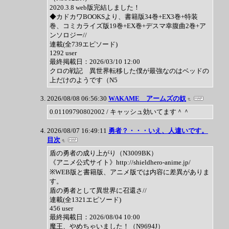
2020.3.8 web版完結しました！
◆カドカワBOOKSより、書籍版34巻+EX3巻+特装
巻、コミカライズ版19巻+EX巻+デスマ幸腹曲2巻+ア
ンソロジー//
連載(全739エピソード)
1292 user
最終掲載日：2026/03/10 12:00
クロの戦記 異世界転移した僕が最強なのはベッドの
上だけのようです（N5
2026/08/08 06:56:30
WAKAME アームズの奴
0.01109790802002 / キャッシュ効いてます＾＾
2026/08/07 16:49:11
勇者？・・・いえ、人違いです。
目次
盾の勇者の成り上がり（N3009BK）
《アニメ公式サイト》http://shieldhero-anime.jp/
※WEB版と書籍版、アニメ版では内容に差異がありま
す。
盾の勇者として異世界に召還さ//
連載(全1321エピソード)
456 user
最終掲載日：2026/08/04 10:00
魔王、やめちゃいました！（N9694J）