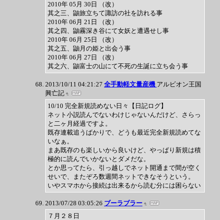
2010年 05月 30日 （改）
其之三、鼬旅立ちて諏訪の社を訪れる事
2010年 06月 21日 （改）
其之四、鼬霧深き谷にて女妖と遭遇せし事
2010年 06月 25日 （改）
其之五、鼬月の姫と出会う事
2010年 06月 27日 （改）
其之六、鼬富士の山にて不死の生誕に立ち会う事
2013/10/11 04:21:27
全手動軽文量産機
アルビオン王国
興亡記
10/10 完全新規読めない日々【日記ログ】
ネット小説読んでないわけじゃないんだけど、さらっ
と二ヶ月経過ですよ。
既存連載追うばかりで、どうも最近完全新規読めてな
いなぁ。
まあ既存のも楽しいから良いけど、やっぱり新規は積
極的に読んでいかないとダメだな。
とか思ってたら、引っ越しでネット開通まで間が空く
せいで、またぞろ数週間ネットできなそうという。
いやスマホから接続は出来るから読む分には困らない
2013/07/28 03:05:26
ブーラブラー
７月２８日