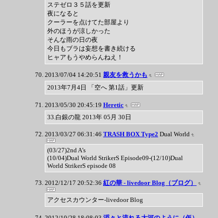
ステゼロ３５話を更新
夜になると
クーラーを点けてた部屋より
外のほうが涼しかった
そんな雨の日の夜
今日もブラは妄想を書き続ける
ヒャアもうやめらんねえ！
2013/07/04 14:20:51
親友を救うかも
2013年7月4日 「空へ 第1話」更新
2013/05/30 20:45:19
Heretic
33.白銀の龍 2013年 05月 30日
2013/03/27 06:31:46
TRASH BOX Type2
Dual World
(03/27)2nd A’s
(10/04)Dual World StrikerS Episode09-(12/10)Dual
World StrikerS episode 08
2012/12/17 20:52:36
紅の華 - livedoor Blog（ブログ）
アクセスカウンター-livedoor Blog
2012/10/28 18:08:03
滔々と流れる大河のように（仮）