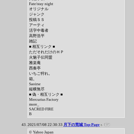
Fate/stay night
オリジナル
ジャンク
投稿ＳＳ
アーティ
活字中毒者
高野浩平
雑記
■ 相互リンク ■
ただそれだけのＨＰ
火魅子伝同盟
雅楽庵
西奏亭
いちご狩れ。
箱。
Saoirse
縦横無尽
■ 偽・相互リンク ■
Mercurius Factory
more_
SACRED FIRE
B
2021/07/08 22:30:33
月下の荒城 Top Page
© Yahoo Japan