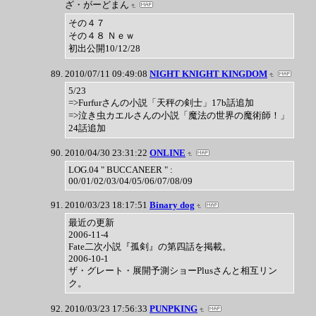
ざ・がーどまん
その４７
その４８ Ｎｅｗ
初出公開10/12/28
2010/07/11 09:49:08
NIGHT KNIGHT KINGDOM
5/23
=>Furfurさんの小説「天秤の剣士」17b話追加
=>泣き虫カエルさんの小説「魔法の世界の魔術師！」
24話追加
2010/04/30 23:31:22
ONLINE
LOG.04 " BUCCANEER " :
00/01/02/03/04/05/06/07/08/09
2010/03/23 18:17:51
Binary dog
最近の更新
2006-11-4
Fate二次小説『孤剣』の第四話を掲載。
2006-10-1
ザ・グレート・展開予測ショーPlusさんと相互リン
ク。
2010/03/23 17:56:33
PUNPKING