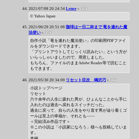
2021/07/08 20:24:54
Letter
© Yahoo Japan
2021/06/29 20:51:08
珈琲は一日二杯まで 竜を連れた魔
法使い
自作小説「竜を連れた魔法使い」の印刷用PDFファイ
ルをダウンロードできます。
「プリントアウトしてじっくり読みたい」という方が
いらっしゃいましたので、用意しました。
もちろん、ファイルのままAdobe Reader等で読むこと
もできます。
2021/05/30 20:34:09
リセット目次 鳴沢巧
小説トップページ
リセット
六十余年の人生に疲れた男が、ひょんなことから手に
入れたのは過去へ戻れるスイッチだった。
過去に戻って、自らの人生をやり直す男が辿り着くゴ
ールは至上の幸福か、それとも――
＜完結済み作品です＞
※この小説は「小説家になろう」様へも投稿していま
す。
本編