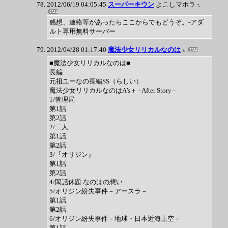
2012/06/19 04:05:45
スーパーキウン
よこしマホラ
感想、連絡等があったらここからでもどうぞ。-アダ
ルト専用無料サーバー
2012/04/28 01:17:40
魔法少女リリカルなのは
■魔法少女リリカルなのは■
長編
元祖ユーなの長編SS（らしい）
魔法少女リリカルなのはA’s＋ - After Story -
1/管理局
第1話
第2話
2/二人
第1話
第2話
3/『オリジン』
第1話
第2話
4/閑話休題 なのはの想い
5/オリジン紛失事件－アースラ－
第1話
第2話
6/オリジン紛失事件－地球・日本近海上空－
第1話