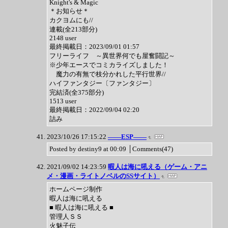
Knight's & Magic
＊お知らせ＊
カクヨムにも//
連載(全213部分)
2148 user
最終掲載日：2023/09/01 01:57
フリーライフ ～異世界何でも屋奮闘記～
※少年エースでコミカライズしました！
魔力の有無で枝分かれした平行世界//
ハイファンタジー〔ファンタジー〕
完結済(全375部分)
1513 user
最終掲載日：2022/09/04 02:20
詰み
2023/10/26 17:15:22
――ESP――
Posted by destiny9 at 00:09 │Comments(47)
2021/09/02 14:23:59
暇人は海に吼える（ゲーム・アニ
メ・漫画・ライトノベルのSSサイト）
ホームページ制作
暇人は海に吼える
■ 暇人は海に吼える ■
管理人ＳＳ
火魅子伝