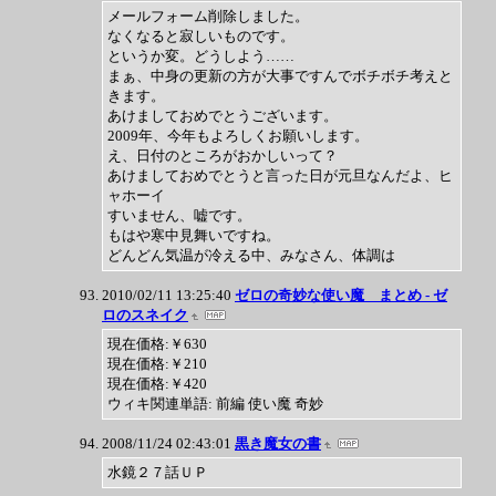
メールフォーム削除しました。
なくなると寂しいものです。
というか変。どうしよう……
まぁ、中身の更新の方が大事ですんでボチボチ考えと
きます。
あけましておめでとうございます。
2009年、今年もよろしくお願いします。
え、日付のところがおかしいって？
あけましておめでとうと言った日が元旦なんだよ、ヒ
ャホーイ
すいません、嘘です。
もはや寒中見舞いですね。
どんどん気温が冷える中、みなさん、体調は
2010/02/11 13:25:40
ゼロの奇妙な使い魔 まとめ - ゼ
ロのスネイク
現在価格:￥630
現在価格:￥210
現在価格:￥420
ウィキ関連単語: 前編 使い魔 奇妙
2008/11/24 02:43:01
黒き魔女の書
水鏡２７話ＵＰ