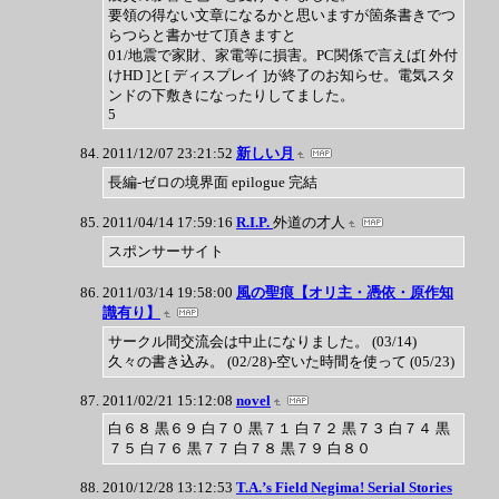
要領の得ない文章になるかと思いますが箇条書きでつ
らつらと書かせて頂きますと
01/地震で家財、家電等に損害。PC関係で言えば[ 外付
けHD ]と[ ディスプレイ ]が終了のお知らせ。電気スタ
ンドの下敷きになったりしてました。
5
2011/12/07 23:21:52
新しい月
長編-ゼロの境界面 epilogue 完結
2011/04/14 17:59:16
R.I.P.
外道の才人
スポンサーサイト
2011/03/14 19:58:00
風の聖痕【オリ主・憑依・原作知
識有り】
サークル間交流会は中止になりました。 (03/14)
久々の書き込み。 (02/28)-空いた時間を使って (05/23)
2011/02/21 15:12:08
novel
白６８ 黒６９ 白７０ 黒７１ 白７２ 黒７３ 白７４ 黒
７５ 白７６ 黒７７ 白７８ 黒７９ 白８０
2010/12/28 13:12:53
T.A.’s Field Negima! Serial Stories