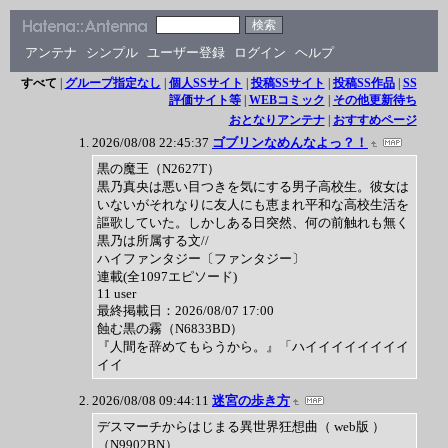
アンテナ
シンプル
ユーザー登録
ログイン
ヘルプ
すべて
|
グループ指定なし
|
個人SSサイト
|
投稿SSサイト
|
投稿SS作品
|
SS
評価サイト等
|
WEBコミック
|
その他更新待ち
おとなりアンテナ
|
おすすめページ
2026/08/08 22:45:37
ゴブリンなめんなよっ？！
黒の魔王（N2627T）
黒乃真央は悪い目つきを気にする男子高校生。彼女は
いないがそれなりに友人にも恵まれ平和な高校生活を
謳歌していた。しかしある日突然、何の前触れも無く
黒乃は所属する文//
ハイファンタジー〔ファンタジー〕
連載(全1097エピソード)
11 user
最終掲載日：2026/08/07 17:00
蝕む黒の霧（N6833BD）
『人間を辞めてもらうから。』「ハイイイイイイイイ
イイ
2026/08/08 09:44:11
迷宮の歩き方
デスマーチからはじまる異世界狂想曲（ web版 ）
（N9902BN）