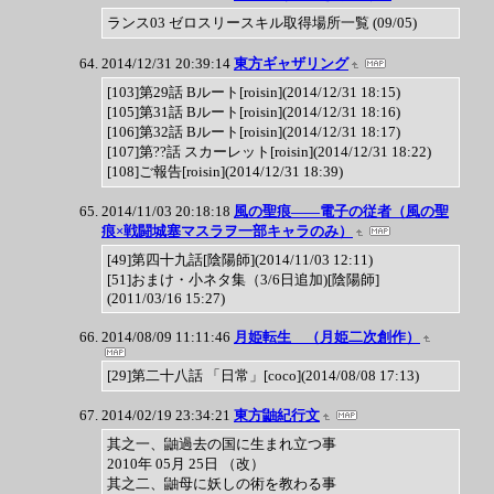
ランス03 ゼロスリースキル取得場所一覧 (09/05)
2014/12/31 20:39:14
東方ギャザリング
[103]第29話 Bルート[roisin](2014/12/31 18:15)
[105]第31話 Bルート[roisin](2014/12/31 18:16)
[106]第32話 Bルート[roisin](2014/12/31 18:17)
[107]第??話 スカーレット[roisin](2014/12/31 18:22)
[108]ご報告[roisin](2014/12/31 18:39)
2014/11/03 20:18:18
風の聖痕――電子の従者（風の聖
痕×戦闘城塞マスラヲ一部キャラのみ）
[49]第四十九話[陰陽師](2014/11/03 12:11)
[51]おまけ・小ネタ集（3/6日追加)[陰陽師]
(2011/03/16 15:27)
2014/08/09 11:11:46
月姫転生 （月姫二次創作）
[29]第二十八話 「日常」[coco](2014/08/08 17:13)
2014/02/19 23:34:21
東方鼬紀行文
其之一、鼬過去の国に生まれ立つ事
2010年 05月 25日 （改）
其之二、鼬母に妖しの術を教わる事