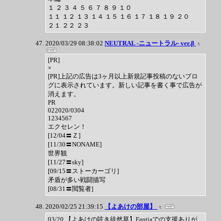
１ ２ ３ ４ ５ ６ ７ ８ ９ １０
１１ １２ １３ １４ １５ １６ １７ １８ １９ ２０
２１ ２２ ２３
2020/03/29 08:38:02
NEUTRAL -ニュートラル- ver.β
[PR]
×
[PR]上記の広告は3ヶ月以上新規記事投稿のないブロ
グに表示されています。新しい記事を書く事で広告が
消えます。
PR
022020/0304
1234567
エクセレン！
[12/04〓Ｚ]
[11/30〓NONAME]
世界観
[11/27〓sky]
[09/15〓ストーカーゴリ]
矛盾が多い戦闘描写
[08/31〓閲覧者]
2020/02/25 21:39:15
【よあけの部屋】
03/20 【よあけの呟き徒然草】Fantiaでの支援ありが