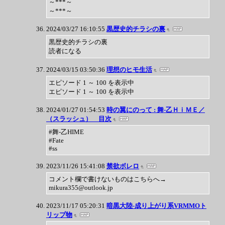
～***～
～***～
2024/03/27 16:10:55
黒歴史的チラシの裏
黒歴史的チラシの裏
読者になる
2024/03/15 03:50:36
理想のヒモ生活
エピソード 1 ～ 100 を表示中
エピソード 1 ～ 100 を表示中
2024/01/27 01:54:53
時の翼にのって : 舞-乙ＨｉＭＥ／
（スラッシュ） 目次
#舞-乙HIME
#Fate
#ss
2023/11/26 15:41:08
禁欲ボレロ
コメント欄で書けないものはこちらへ→
mikura355@outlook.jp
2023/11/17 05:20:31
暗黒大陸-成り上がり系VRMMOト
リップ物