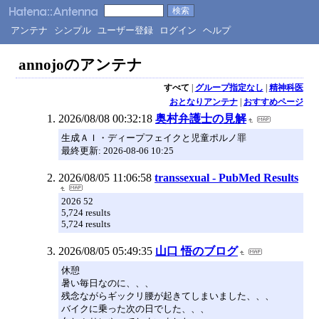
アンテナ
シンプル
ユーザー登録
ログイン
ヘルプ
annojoのアンテナ
すべて
|
グループ指定なし
|
精神科医
おとなりアンテナ
|
おすすめページ
2026/08/08 00:32:18
奥村弁護士の見解
生成ＡＩ・ディープフェイクと児童ポルノ罪
最終更新: 2026-08-06 10:25
2026/08/05 11:06:58
transsexual - PubMed Results
2026 52
5,724 results
5,724 results
2026/08/05 05:49:35
山口 悟のブログ
休憩
暑い毎日なのに、、、
残念ながらギックリ腰が起きてしまいました、、、
バイクに乗った次の日でした、、、