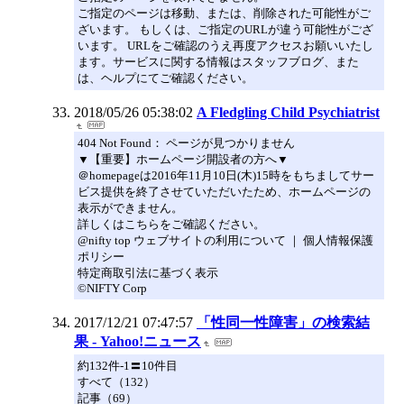
ご指定のページは移動、または、削除された可能性がご
ざいます。 もしくは、ご指定のURLが違う可能性がござ
います。 URLをご確認のうえ再度アクセスお願いいたし
ます。サービスに関する情報はスタッフブログ、また
は、ヘルプにてご確認ください。
2018/05/26 05:38:02
A Fledgling Child Psychiatrist
404 Not Found： ページが見つかりません
▼【重要】ホームページ開設者の方へ▼
＠homepageは2016年11月10日(木)15時をもちましてサー
ビス提供を終了させていただいたため、ホームページの
表示ができません。
詳しくはこちらをご確認ください。
@nifty top ウェブサイトの利用について ｜ 個人情報保護
ポリシー
特定商取引法に基づく表示
©NIFTY Corp
2017/12/21 07:47:57
「性同一性障害」の検索結
果 - Yahoo!ニュース
約132件-1〓10件目
すべて（132）
記事（69）