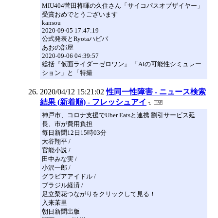
MIU404菅田将暉の久住さん「サイコパスオブザイヤー」
受賞おめでとうございます
kansou
2020-09-05 17:47:19
公式発表とRyotaハピバ
あおの部屋
2020-09-06 04:39:57
総括『仮面ライダーゼロワン』 「AIの可能性シミュレー
ション」と「特撮
2020/04/12 15:21:02
性同一性障害 - ニュース検索
結果 (新着順) - フレッシュアイ
神戸市、コロナ支援でUber Eatsと連携 割引サービス延
長、市が費用負担
毎日新聞12日15時03分
大谷翔平 /
官能小説 /
田中みな実 /
小沢一郎 /
グラビアアイドル /
ブラジル経済 /
足立梨花つながりをクリックして見る！
入来茉里
朝日新聞出版