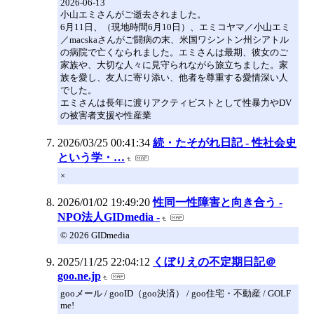
2026-06-13
小山エミさんがご逝去されました。
6月11日、（現地時間6月10日）、エミコヤマ／小山エミ
／macskaさんがご闘病の末、米国ワシントン州シアトル
の病院で亡くなられました。エミさんは最期、彼女のご
家族や、大切な人々に見守られながら旅立ちました。家
族を愛し、友人に寄り添い、他者を尊重する愛情深い人
でした。
エミさんは長年に渡りアクティビストとして性暴力やDV
の被害者支援や性産業
2026/03/25 00:41:34
続・たそがれ日記 - 性社会史
という学・…
×
2026/01/02 19:49:20
性同一性障害と向き合う -
NPO法人GIDmedia -
© 2026 GIDmedia
2025/11/25 22:04:12
くぼりえの不定期日記＠
goo.ne.jp
gooメール / gooID（goo決済） / goo住宅・不動産 / GOLF
me!