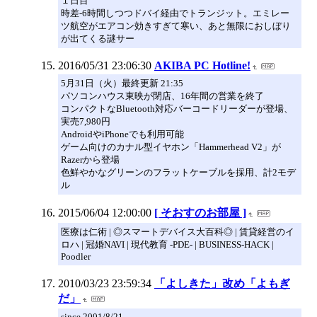
１日目
時差-6時間しつつドバイ経由でトランジット。エミレー
ツ航空がエアコン効きすぎて寒い、あと無限におしぼり
が出てくる謎サー
2016/05/31 23:06:30
AKIBA PC Hotline!
5月31日（火）最終更新 21:35
パソコンハウス東映が閉店、16年間の営業を終了
コンパクトなBluetooth対応バーコードリーダーが登場、
実売7,980円
AndroidやiPhoneでも利用可能
ゲーム向けのカナル型イヤホン「Hammerhead V2」が
Razerから登場
色鮮やかなグリーンのフラットケーブルを採用、計2モデ
ル
2015/06/04 12:00:00
[ そおすのお部屋 ]
医療は仁術 | ◎スマートデバイス大百科◎ | 賃貸経営のイ
ロハ | 冠婚NAVI | 現代教育 -PDE- | BUSINESS-HACK |
Poodler
2010/03/23 23:59:34
「よしきた」改め「よもぎ
だ」
since 2001/8/21