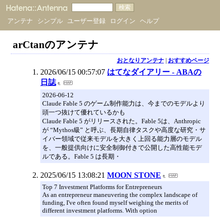
アンテナ
シンプル
ユーザー登録
ログイン
ヘルプ
arCtanのアンテナ
おとなりアンテナ
|
おすすめページ
2026/06/15 00:57:07
はてなダイアリー - ABAの
日誌
2026-06-12
Claude Fable 5 のゲーム制作能力は、今までのモデルより
頭一つ抜けて優れているかも
Claude Fable 5 がリリースされた。Fable 5は、Anthropic
が “Mythos級” と呼ぶ、長期自律タスクや高度な研究・サ
イバー領域で従来モデルを大きく上回る能力層のモデル
を、一般提供向けに安全制御付きで公開した高性能モデ
ルである。Fable 5 は長期・
2025/06/15 13:08:21
MOON STONE
Top 7 Investment Platforms for Entrepreneurs
As an entrepreneur maneuvering the complex landscape of
funding, I've often found myself weighing the merits of
different investment platforms. With option