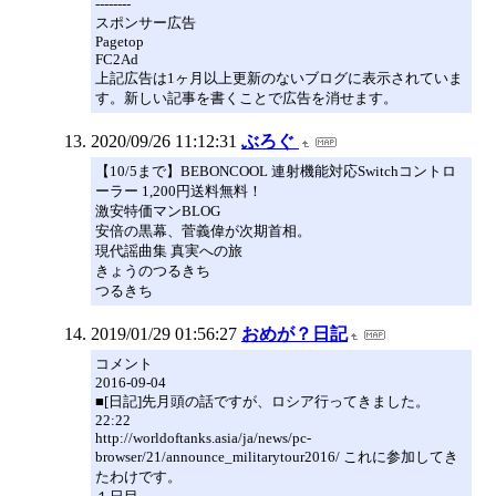
--------
スポンサー広告
Pagetop
FC2Ad
上記広告は1ヶ月以上更新のないブログに表示されていま
す。新しい記事を書くことで広告を消せます。
2020/09/26 11:12:31
ぶろぐ
【10/5まで】BEBONCOOL 連射機能対応Switchコントロ
ーラー 1,200円送料無料！
激安特価マンBLOG
安倍の黒幕、菅義偉が次期首相。
現代謡曲集 真実への旅
きょうのつるきち
つるきち
2019/01/29 01:56:27
おめが？日記
コメント
2016-09-04
■[日記]先月頭の話ですが、ロシア行ってきました。
22:22
http://worldoftanks.asia/ja/news/pc-
browser/21/announce_militarytour2016/ これに参加してき
たわけです。