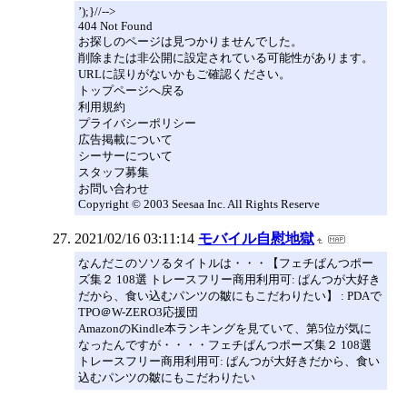
’);}//-->
404 Not Found
お探しのページは見つかりませんでした。
削除または非公開に設定されている可能性があります。
URLに誤りがないかもご確認ください。
トップページへ戻る
利用規約
プライバシーポリシー
広告掲載について
シーサーについて
スタッフ募集
お問い合わせ
Copyright © 2003 Seesaa Inc. All Rights Reserve
2021/02/16 03:11:14
モバイル自慰地獄
なんだこのソソるタイトルは・・・【フェチぱんつポー
ズ集２ 108選 トレースフリー商用利用可: ぱんつが大好き
だから、食い込むパンツの皺にもこだわりたい】 : PDAで
TPO＠W-ZERO3応援団
AmazonのKindle本ランキングを見ていて、第5位が気に
なったんですが・・・・フェチぱんつポーズ集２ 108選
トレースフリー商用利用可: ぱんつが大好きだから、食い
込むパンツの皺にもこだわりたい