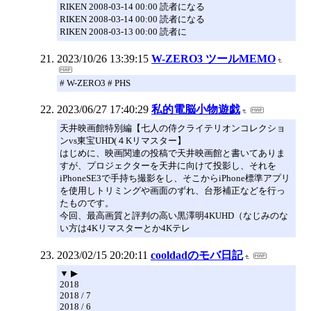
RIKEN 2008-03-14 00:00 読者になる
RIKEN 2008-03-14 00:00 読者になる
RIKEN 2008-03-13 00:00 読者に
2023/10/26 13:39:15
W-ZERO3 ツールMEMO
# W-ZERO3 # PHS
2023/06/27 17:40:29
私的電脳小物遊戯
天井映画館特別編【七人の侍クライテリオンコレクショ
ンvs東宝UHD(４Kリマスター】
はじめに、映画関連の投稿で天井映画館と書いてありま
すが、プロジェクターを天井に向けて投影し、それを
iPhoneSE3で手持ち撮影をし、そこからiPhone標準アプリ
を使用しトリミングや画面のずれ、台形補正などを行っ
たものです。
今回、最高画質と評判の高い黒澤明4KUHD（なじみのな
い方は4Kリマスターとか4Kテレ
2023/02/15 20:20:11
cooldadのモバ日記
▼ ▶
2018
2018 / 7
2018 / 6