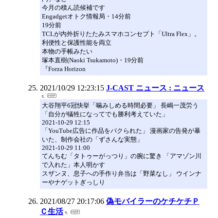
今月の積ん読候補です
Engadgetオトク情報局・14分前
19分前
TCLが内外折りたたみスマホコンセプト「Ultra Flex」。
利便性と保護性能を両立
本物の手帳みたい
塚本直樹(Naoki Tsukamoto)・19分前
『Forza Horizon
2021/10/29 12:23:15
J-CAST ニュース : ニュース
大谷翔平6冠快挙「噛みしめる時間必要」 長嶋一茂労う
「自分が犠牲になってでも勝利考えていた」
2021-10-29 12:15
「YouTube広告に作品をパクられた」 漫画家の告発が暴
いた、制作会社の「ずさんな実態」
2021-10-29 11:00
てんちむ「タトゥーがっつり」の腕に驚き 「アマゾン川
で入れた」本人明かす
スザンヌ、息子への手作り弁当は「野菜なし」 ウインナ
ーやナゲットぎっしり
2021/08/27 20:17:06
偽モバイラーのケチケチＰ
Ｃ生活