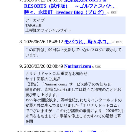
RESORTS（試作版） ～ゴルフとスパと、
時々、永田町 - livedoor Blog（ブログ）
アーカイブ
TAKASHI
上杉隆オフィシャルサイト
2026/06/26 18:48:12
モバつれ、時々ネコ。
この広告は、90日以上更新していないブログに表示して
います。
2026/03/26 02:08:49
Narinari.com
ナリナリドットコム 重要なお知らせ
サイト閉鎖のご挨拶
【謹告】「Narinari.com」サービス終了のお知らせ
陽春の候、皆様におかれましては益々ご清祥のこととお
慶び申し上げます。
1999年の開設以来、四半世紀にわたりインターネットの
変遷と共に歩んでまいりました「ナリナリドットコム」
でございますが、このたび諸般の事情により、2026年2月
末日をもちまして、事業を停止しそのすべての活動に幕
を閉