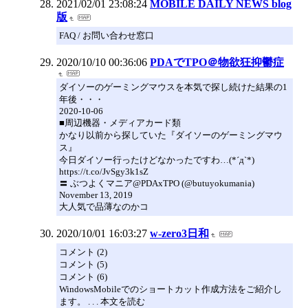
2021/02/01 23:08:24
MOBILE DAILY NEWS blog
版
FAQ / お問い合わせ窓口
2020/10/10 00:36:06
PDAでTPO＠物欲狂抑鬱症
ダイソーのゲーミングマウスを本気で探し続けた結果の1
年後・・・
2020-10-06
■周辺機器・メディアカード類
かなり以前から探していた『ダイソーのゲーミングマウ
ス』
今日ダイソー行ったけどなかったですわ…(*´д`*)
https://t.co/JvSgy3k1sZ
〓 ぶつよくマニア@PDAxTPO (@butuyokumania)
November 13, 2019
大人気で品薄なのかコ
2020/10/01 16:03:27
w-zero3日和
コメント (2)
コメント (5)
コメント (6)
WindowsMobileでのショートカット作成方法をご紹介し
ます。 . . . 本文を読む