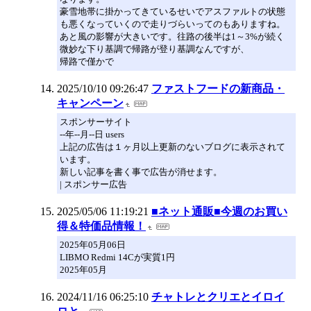
豪雪地帯に掛かってきているせいでアスファルトの状態
も悪くなっていくので走りづらいってのもありますね。
あと風の影響が大きいです。往路の後半は1～3%が続く
微妙な下り基調で帰路が登り基調なんですが、
帰路で僅かで
2025/10/10 09:26:47
ファストフードの新商品・
キャンペーン
スポンサーサイト
--年--月--日 users
上記の広告は１ヶ月以上更新のないブログに表示されて
います。
新しい記事を書く事で広告が消せます。
| スポンサー広告
2025/05/06 11:19:21
■ネット通販■今週のお買い
得＆特価品情報！
2025年05月06日
LIBMO Redmi 14Cが実質1円
2025年05月
2024/11/16 06:25:10
チャトレとクリエとイロイ