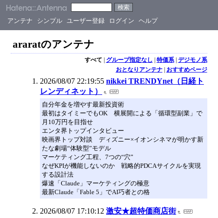
アンテナ
シンプル
ユーザー登録
ログイン
ヘルプ
araratのアンテナ
すべて
|
グループ指定なし
|
特価系
|
デジモノ系
おとなりアンテナ
|
おすすめページ
2026/08/07 22:19:55
nikkei TRENDYnet（日経ト
レンディネット）
自分年金を増やす最新投資術
最初はタイミーでもOK 横展開による「循環型副業」で
月10万円を目指せ
エンタ界トップインタビュー
映画界トップ対談 ディズニー×イオンシネマが明かす新
たな劇場“体験型”モデル
マーケティング工程、7つの“穴”
なぜKPIが機能しないのか 戦略的PDCAサイクルを実現
する設計法
爆速「Claude」マーケティングの極意
最新Claude「Fable 5」でAI巧者との格
2026/08/07 17:10:12
激安★超特価商店街