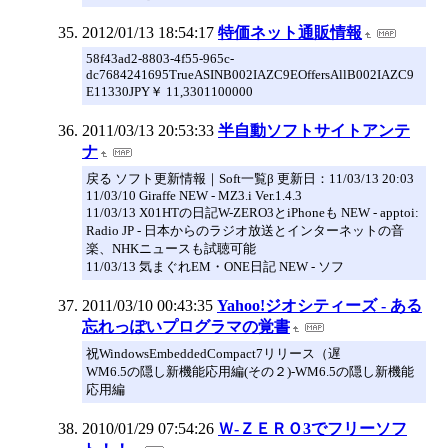
2012/01/13 18:54:17
特価ネット通販情報
58f43ad2-8803-4f55-965c-
dc7684241695TrueASINB002IAZC9EOffersAllB002IAZC9
E11330JPY￥ 11,3301100000
2011/03/13 20:53:33
半自動ソフトサイトアンテ
ナ
戻る ソフト更新情報｜Soft一覧β 更新日：11/03/13 20:03
11/03/10 Giraffe NEW - MZ3.i Ver.1.4.3
11/03/13 X01HTの日記W-ZERO3とiPhoneも NEW - apptoi:
Radio JP - 日本からのラジオ放送とインターネットの音
楽、NHKニュースも試聴可能
11/03/13 気まぐれEM・ONE日記 NEW - ソフ
2011/03/10 00:43:35
Yahoo!ジオシティーズ - ある
忘れっぽいプログラマの覚書
祝WindowsEmbeddedCompact7リリース（遅
WM6.5の隠し新機能応用編(その２)-WM6.5の隠し新機能
応用編
2010/01/29 07:54:26
Ｗ-ＺＥＲＯ3でフリーソフ