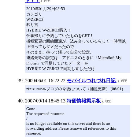
ト！！
2010年01月29日03:53
カテゴリ
W-ZERO3
独り言
HYBRID W-ZERO3購入！
仕事帰りに予約していたものをGET！
機種変更の回線開通が、込み合っているらしく一時間以
上待ってもダメだったので
そのまま、持って帰って自分で設定。
連絡先等の設定は、アドエスのときに「MicroSoft My
Phone」で同期していたデーターを
HYBRID W-ZERO3で同期し直しただけ
2009/06/01 16:22:22
モバイルつれづれ日記
zinizumi:本ブログの今後について（補足更新） (06/01)
2007/09/14 18:45:13
特価情報掲示板
Gone
The requested resource
/
is no longer available on this server and there is no
forwarding address.Please remove all references to this
resource.