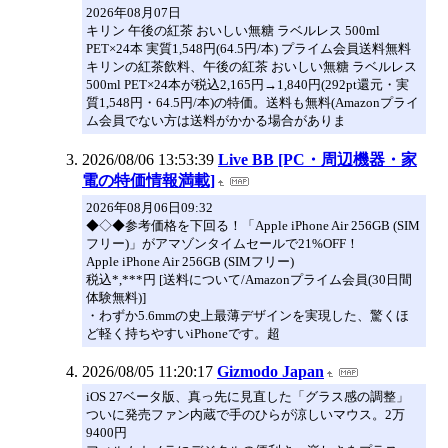
2026年08月07日
キリン 午後の紅茶 おいしい無糖 ラベルレス 500ml
PET×24本 実質1,548円(64.5円/本) プライム会員送料無料
キリンの紅茶飲料、午後の紅茶 おいしい無糖 ラベルレス
500ml PET×24本が税込2,165円→1,840円(292pt還元・実
質1,548円・64.5円/本)の特価。送料も無料(Amazonプライ
ム会員でない方は送料がかかる場合がありま
2026/08/06 13:53:39
Live BB [PC・周辺機器・家
電の特価情報満載]
2026年08月06日09:32
◆◇◆参考価格を下回る！「Apple iPhone Air 256GB (SIM
フリー)」がアマゾンタイムセールで21%OFF！
Apple iPhone Air 256GB (SIMフリー)
税込*,***円 [送料について/Amazonプライム会員(30日間
体験無料)]
・わずか5.6mmの史上最薄デザインを実現した、驚くほ
ど軽く持ちやすいiPhoneです。超
2026/08/05 11:20:17
Gizmodo Japan
iOS 27ベータ版、真っ先に見直した「グラス感の調整」
ついに発売ファン内蔵で手のひらが涼しいマウス。2万
9400円