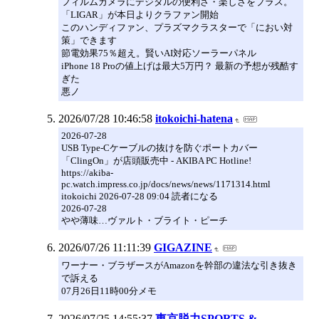
フィルムカメラにデジタルの便利さ・楽しさをプラス。
「LIGAR」が本日よりクラファン開始
このハンディファン、プラズマクラスターで「におい対
策」できます
節電効果75％超え。賢いAI対応ソーラーパネル
iPhone 18 Proの値上げは最大5万円？ 最新の予想が残酷す
ぎた
悪ノ
2026/07/28 10:46:58
itokoichi-hatena
2026-07-28
USB Type-Cケーブルの抜けを防ぐポートカバー
「ClingOn」が店頭販売中 - AKIBA PC Hotline!
https://akiba-
pc.watch.impress.co.jp/docs/news/news/1171314.html
itokoichi 2026-07-28 09:04 読者になる
2026-07-28
やや薄味…ヴァルト・ブライト・ピーチ
2026/07/26 11:11:39
GIGAZINE
ワーナー・ブラザースがAmazonを幹部の違法な引き抜き
で訴える
07月26日11時00分メモ
2026/07/25 14:55:37
東京脱力SPORTS &