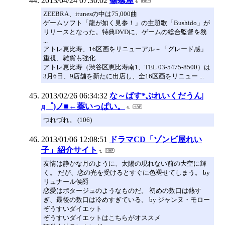
2013/04/24 07:30:02
篠螺屋
ZEEBRA、itunesの中は75,000曲
ゲームソフト「龍が如く見参！」の主題歌「Bushido」が
リリースとなった。特典DVDに、ゲームの総合監督を務
...
アトレ恵比寿、16区画をリニューアル－「グレード感」
重視、雑貨も強化
アトレ恵比寿（渋谷区恵比寿南1、TEL 03-5475-8500）は
3月6日、9店舗を新たに出店し、全16区画をリニュー ...
2013/02/26 06:34:32
な～ばす*ぶれいくだうん|
д゜)ノ■←薬いっぱい。
つれづれ。 (106)
2013/01/06 12:08:51
ドラマCD「ゾンビ屋れい
子」紹介サイト
友情は静かな月のように、太陽の現れない前の大空に輝
く。 だが、恋の光を受けるとすぐに色褪せてしまう。 by
リュナール侯爵
恋愛はポタージュのようなものだ。 初めの数口は熱す
ぎ、最後の数口は冷めすぎている。 by ジャンヌ・モロー
ぞうすいダイエット
ぞうすいダイエットはこちらがオススメ