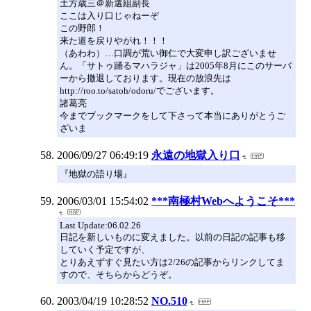
土方歳三＠新選組副長
ここは入り口じゃねーぞ
この野郎！
来た道を戻りやがれ！！！
（あわわ）…口調が荒い御仁で大変申し訳ございませ
ん。「サトゥ踊るマハラジャ」は2005年8月にこのサーバ
ーから撤退しております。現在の放浪先は
http://roo.to/satoh/odoru/でございます。
諸葛亮
今までブックマークをして下さって本当にありがとうご
ざいま
2006/09/27 06:49:19
永遠の地獄入り口
『地獄の語り場』
2006/03/01 15:54:02
***南極村Webへようこそ***
Last Update:06.02.26
日記を新しいものに変えました。以前の日記の記事も移
していく予定ですが、
とりあえずすぐ見たい方は2/26の記事からリンクしてま
すので、そちらからどうぞ。
2003/04/19 10:28:52
NO.510