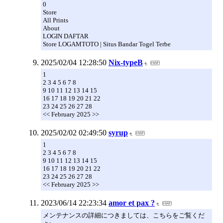
0
Store
All Prints
About
LOGIN DAFTAR
Store LOGAMTOTO | Situs Bandar Togel Terbe
2025/02/04 12:28:50
Nix-typeB
1
2 3 4 5 6 7 8
9 10 11 12 13 14 15
16 17 18 19 20 21 22
23 24 25 26 27 28
<< February 2025 >>
2025/02/02 02:49:50
syrup
1
2 3 4 5 6 7 8
9 10 11 12 13 14 15
16 17 18 19 20 21 22
23 24 25 26 27 28
<< February 2025 >>
2023/06/14 22:23:34
amor et pax ?
メンテナンスの詳細につきましては、こちらをご覧くだ