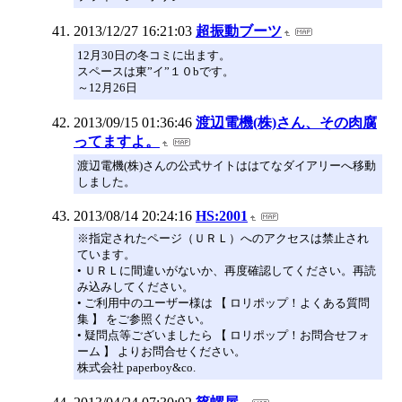
2013/12/27 16:21:03
超振動ブーツ
12月30日の冬コミに出ます。
スペースは東”イ”１０bです。
～12月26日
2013/09/15 01:36:46
渡辺電機(株)さん、その肉腐
ってますよ。
渡辺電機(株)さんの公式サイトははてなダイアリーへ移動
しました。
2013/08/14 20:24:16
HS:2001
※指定されたページ（ＵＲＬ）へのアクセスは禁止され
ています。
• ＵＲＬに間違いがないか、再度確認してください。再読
み込みしてください。
• ご利用中のユーザー様は 【 ロリポップ！よくある質問
集 】 をご参照ください。
• 疑問点等ございましたら 【 ロリポップ！お問合せフォ
ーム 】 よりお問合せください。
株式会社 paperboy&co.