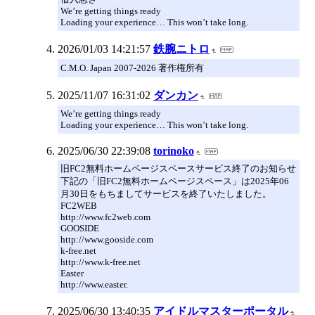
We’re getting things ready
Loading your experience… This won’t take long.
2026/01/03 14:21:57
鉄腕ニトロ
C.M.O. Japan 2007-2026 著作権所有
2025/11/07 16:31:02
ダンカン
We’re getting things ready
Loading your experience… This won’t take long.
2025/06/30 22:39:08
torinoko
旧FC2無料ホームページスペースサービス終了のお知らせ
下記の「旧FC2無料ホームページスペース」は2025年06
月30日をもちましてサービスを終了いたしました。
FC2WEB
http://www.fc2web.com
GOOSIDE
http://www.gooside.com
k-free.net
http://www.k-free.net
Easter
http://www.easter.
2025/06/30 13:40:35
アイドルマスターポータル