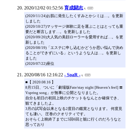
2020/12/02 01:52:56
育成闘志
(2020/11/24)お肌に発生したくすみとかシミは…。を更新
しました
(2020/10/27)マッサージ体験に足を運ぶことはとっても重
要だと断言します…。を更新しました
(2020/09/20)大人気の美顔ローラーを愛用すれば…。を更
新しました
(2020/08/19)「エステに申し込むかどうか思い悩んで決め
ることができずにいる」というような人は…。を更新し
ました
(2020/07/22)座位
2020/08/16 12:16:22
- SoaR -
■【 2020.08.16 】
8月15日、ついに「劇場版Fate/stay night [Heaven’s feel] 〓
V.spring song」が無事に公開となりました。
自分も初日の初回上映のチケットをなんとか確保でき、
観てきましたよ。
3月の試写会以来となる2度目の鑑賞となります。 何度見
ても凄い。 圧巻のクオリティです。
おそらく上映終了までに5回6回と観に行くのだろうなと
思っており