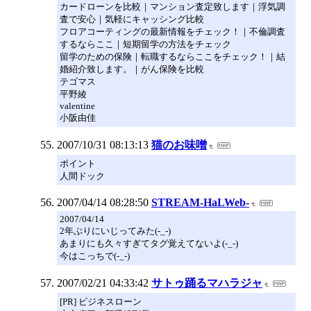
カードローンを比較｜マンション査定致します｜浮気調
査で安心｜気軽にキャッシング比較
フロアコーティングの最新情報をチェック！｜不倫調査
するならここ｜短期留学の方法をチェック
留学のための保険｜転職するならここをチェック！｜結
婚紹介致します。｜がん保険を比較
テゴマス
平野綾
valentine
小阪由佳
2007/10/31 08:13:13
猫のお味噌
ポイント
人間ドック
2007/04/14 08:28:50
STREAM-HaLWeb-
2007/04/14
2年ぶりにいじってみた(-_-)
あまりにも久々すぎてタグ覚えてないよ(-_-)
今はこっちで(-_-)
2007/02/21 04:33:42
サトゥ踊るマハラジャ
[PR] ビジネスローン