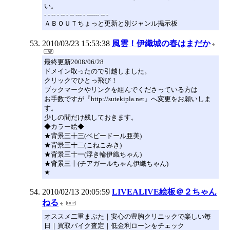
い。
- - -- - -- - -- --- - ------ -- -
ＡＢＯＵＴちょっと更新と別ジャンル掲示板
2010/03/23 15:53:38
風雲！伊織城の春はまだか
最終更新2008/06/28
ドメイン取ったので引越しました。
クリックでひとっ飛び！
ブックマークやリンクを組んでくださっている方は
お手数ですが『http://sutekipla.net』へ変更をお願いしま
す。
少しの間だけ残しておきます。
◆カラー絵◆
★背景三十三(ベビードール亜美)
★背景三十二(こねこみき)
★背景三十一(浮き輪伊織ちゃん)
★背景三十(チアガールちゃん伊織ちゃん)
★
2010/02/13 20:05:59
LIVEALIVE絵板＠２ちゃん
ねる
オススメ二重まぶた｜安心の豊胸クリニックで楽しい毎
日｜買取バイク査定｜低金利ローンをチェック