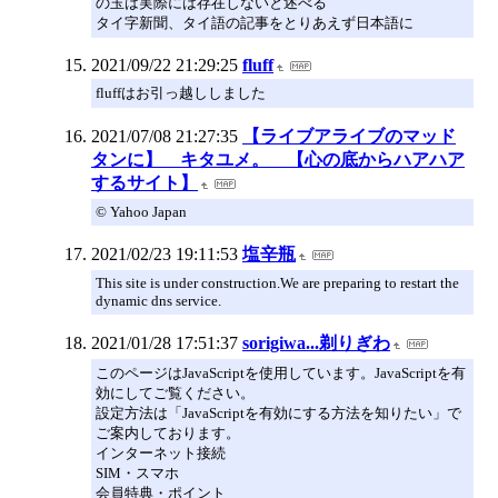
の玉は実際には存在しないと述べる
タイ字新聞、タイ語の記事をとりあえず日本語に
2021/09/22 21:29:25
fluff
fluffはお引っ越ししました
2021/07/08 21:27:35
【ライブアライブのマッド
タンに】 キタユメ。 【心の底からハアハア
するサイト】
© Yahoo Japan
2021/02/23 19:11:53
塩辛瓶
This site is under construction.We are preparing to restart the
dynamic dns service.
2021/01/28 17:51:37
sorigiwa...剃りぎわ
このページはJavaScriptを使用しています。JavaScriptを有
効にしてご覧ください。
設定方法は「JavaScriptを有効にする方法を知りたい」で
ご案内しております。
インターネット接続
SIM・スマホ
会員特典・ポイント