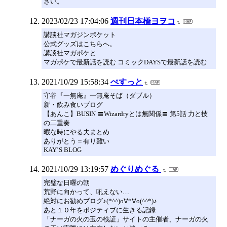
さい。
2023/02/23 17:04:06
週刊日本橋ヨヲコ
講談社マガジンポケット
公式グッズはこちらへ。
講談社マガポケと
マガポケで最新話を読む コミックDAYSで最新話を読む
2021/10/29 15:58:34
ぺすっと
守谷『一無庵』一無庵そば（ダブル）
新・飲み食いブログ
【あんこ】BUSIN 〓Wizardryとは無関係〓 第5話 力と技
の二重奏
暇な時にやる夫まとめ
ありがとう＝有り難い
KAY’S BLOG
2021/10/29 13:19:57
めぐりめぐる
完璧な日曜の朝
荒野に向かって、吼えない…
絶対にお勧めブログ♪(*^^)o∀*∀o(^^*)♪
あと１０年をポジティブに生きる記録
「ナーガの火の玉の検証」サイトの主催者、ナーガの火