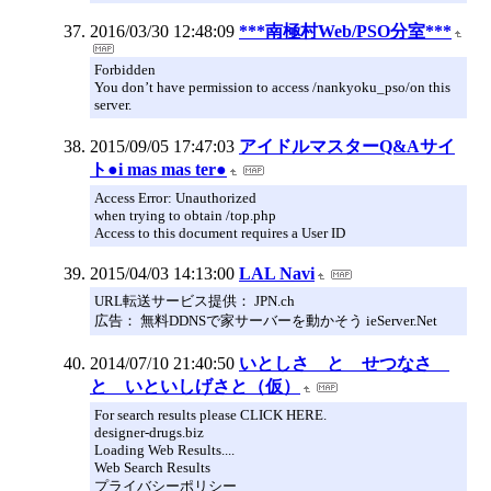
2016/03/30 12:48:09
***南極村Web/PSO分室***
Forbidden
You don’t have permission to access /nankyoku_pso/on this
server.
2015/09/05 17:47:03
アイドルマスターQ&Aサイ
ト●i mas mas ter●
Access Error: Unauthorized
when trying to obtain /top.php
Access to this document requires a User ID
2015/04/03 14:13:00
LAL Navi
URL転送サービス提供： JPN.ch
広告： 無料DDNSで家サーバーを動かそう ieServer.Net
2014/07/10 21:40:50
いとしさ と せつなさ
と いといしげさと（仮）
For search results please CLICK HERE.
designer-drugs.biz
Loading Web Results....
Web Search Results
プライバシーポリシー