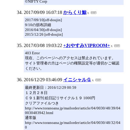
©NIFTY Corp
2017/09/09 16:07:18
からくり鯨
2017/09/10[off-doujin]
9/10の頒布詳細
2016/04/30[off-doujin]
2015/12/26 [off-doujin]
2017/03/08 19:03:22
+おやすみVIPROOM+
403 Error
現在、このページへのアクセスは禁止されています。
サイト管理者の方はページの権限設定等が適切かご確認
ください。
2016/12/29 03:46:09
イニシャルＧ
最終更新日：2016/12/29 00:59
１２月２８日
Ｃ９１新刊 絵日記リサイクル１９ 1000円
クリアファイルつき
http://www.toranoana.jp/mailorder/article/04/0030/48/39/04
0030483942.html
通常版
http://www.toranoana.jp/mailorder/article/04/0030/48/32/04
0