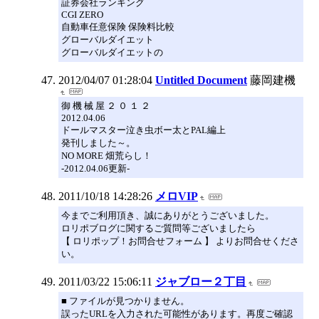
証券会社ランキング
CGI ZERO
自動車任意保険 保険料比較
グローバルダイエット
グローバルダイエットの
2012/04/07 01:28:04
Untitled Document
藤岡建機
御 機 械 屋 ２ ０ １ ２
2012.04.06
ドールマスター泣き虫ボー太とPAL編上
発刊しました～。
NO MORE 畑荒らし！
-2012.04.06更新-
2011/10/18 14:28:26
メロVIP
今までご利用頂き、誠にありがとうございました。
ロリポブログに関するご質問等ございましたら
【 ロリポップ！お問合せフォーム 】 よりお問合せくださ
い。
2011/03/22 15:06:11
ジャブロー２丁目
■ ファイルが見つかりません。
誤ったURLを入力された可能性があります。再度ご確認