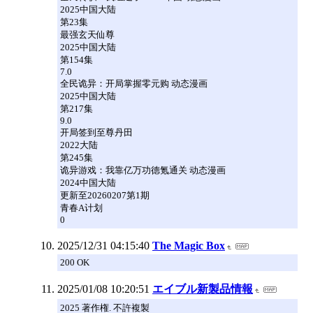
2025中国大陆
第23集
最强玄天仙尊
2025中国大陆
第154集
7.0
全民诡异：开局掌握零元购 动态漫画
2025中国大陆
第217集
9.0
开局签到至尊丹田
2022大陆
第245集
诡异游戏：我靠亿万功德氪通关 动态漫画
2024中国大陆
更新至20260207第1期
青春A计划
0
2025/12/31 04:15:40
The Magic Box
200 OK
2025/01/08 10:20:51
エイブル新製品情報
2025 著作権. 不許複製