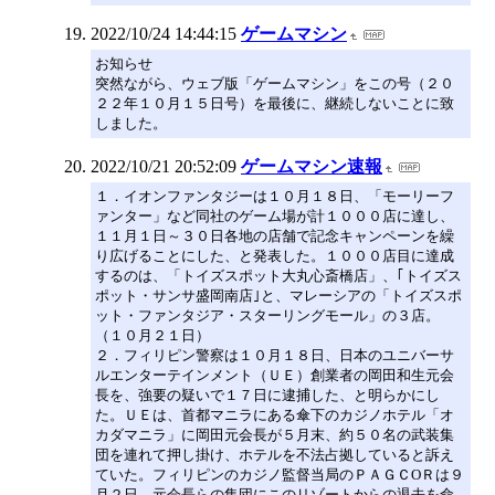
2022/10/24 14:44:15
ゲームマシン
お知らせ
突然ながら、ウェブ版「ゲームマシン」をこの号（２０
２２年１０月１５日号）を最後に、継続しないことに致
しました。
2022/10/21 20:52:09
ゲームマシン速報
１．イオンファンタジーは１０月１８日、「モーリーフ
ァンター」など同社のゲーム場が計１０００店に達し、
１１月１日～３０日各地の店舗で記念キャンペーンを繰
り広げることにした、と発表した。１０００店目に達成
するのは、「トイズスポット大丸心斎橋店」、｢トイズス
ポット・サンサ盛岡南店｣と、マレーシアの「トイズスポ
ット・ファンタジア・スターリングモール」の３店。
（１０月２１日）
２．フィリピン警察は１０月１８日、日本のユニバーサ
ルエンターテインメント（ＵＥ）創業者の岡田和生元会
長を、強要の疑いで１７日に逮捕した、と明らかにし
た。ＵＥは、首都マニラにある傘下のカジノホテル「オ
カダマニラ」に岡田元会長が５月末、約５０名の武装集
団を連れて押し掛け、ホテルを不法占拠していると訴え
ていた。フィリピンのカジノ監督当局のＰＡＧＣОＲは９
月２日、元会長らの集団にこのリゾートからの退去を命