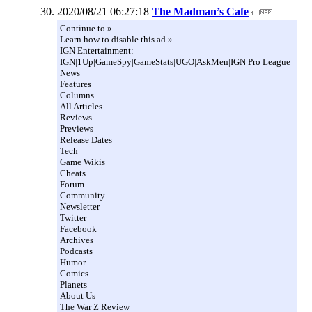
2020/08/21 06:27:18
The Madman’s Cafe
Continue to »
Learn how to disable this ad »
IGN Entertainment:
IGN|1Up|GameSpy|GameStats|UGO|AskMen|IGN Pro League
News
Features
Columns
All Articles
Reviews
Previews
Release Dates
Tech
Game Wikis
Cheats
Forum
Community
Newsletter
Twitter
Facebook
Archives
Podcasts
Humor
Comics
Planets
About Us
The War Z Review