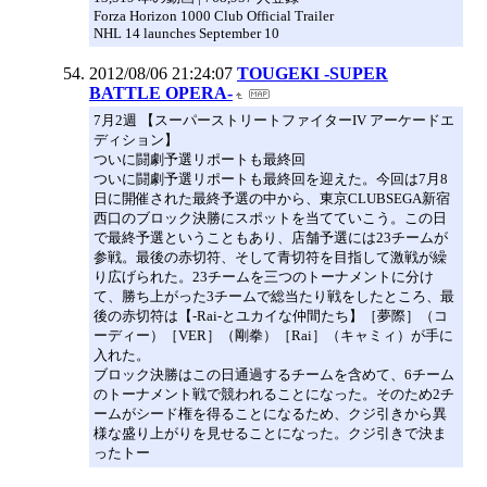
Forza Horizon 1000 Club Official Trailer
NHL 14 launches September 10
2012/08/06 21:24:07
TOUGEKI -SUPER
BATTLE OPERA-
7月2週 【スーパーストリートファイターIV アーケードエ
ディション】
ついに闘劇予選リポートも最終回
ついに闘劇予選リポートも最終回を迎えた。今回は7月8
日に開催された最終予選の中から、東京CLUBSEGA新宿
西口のブロック決勝にスポットを当てていこう。この日
で最終予選ということもあり、店舗予選には23チームが
参戦。最後の赤切符、そして青切符を目指して激戦が繰
り広げられた。23チームを三つのトーナメントに分け
て、勝ち上がった3チームで総当たり戦をしたところ、最
後の赤切符は【-Rai-とユカイな仲間たち】［夢際］（コ
ーディー）［VER］（剛拳）［Rai］（キャミィ）が手に
入れた。
ブロック決勝はこの日通過するチームを含めて、6チーム
のトーナメント戦で競われることになった。そのため2チ
ームがシード権を得ることになるため、クジ引きから異
様な盛り上がりを見せることになった。クジ引きで決ま
ったトー