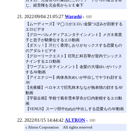
じ、経営権を元会長からＵＥ傘下
2022/09/04 21:05:27
Warashi
【ムーディーズ】マ◯コがエロい金髪つぼみが顔射する
エロビデオ
【グローバルメディアエンタテインメント】メガネ泉貴
子と息子が騎乗位するエロ動画
【ダスッ！】汗だく香澄しおりがセックスする恋愛もの
のアダルトビデオ
【グローリークエスト】巨乳仁科百華が室内でシックス
ナインするエロ動画
【ワープエンタテインメント】金髪の大場ゆいがバック
するAV動画
【アイエナジー】肉体糸矢めいが中出しでヤラれ顔する
AV
【光夜蝶】ベロキスで巨乳柊木ななが無表情の顔するAV
動画
【宇宙企画】学校で着衣雪本芽衣が口内射精するエロ動
画
【VENUS】スーツ田中ねねが中出しする恋愛ものAV動画
2022/01/15 14:44:42
ALTRON
c Altron Corporation All rights reserved