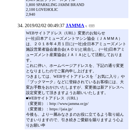
1,800 SPARKLING JAMM BRAND
2,100 LOVEHOLIC
2,940
2019/02/02 00:49:37
JAMMA
WEBサイトアドレス（URL）変更のお知らせ
(一社)日本アミューズメントマシン協会（ＪＡＭＭＡ）
は、２０１８年４月１日に(一社)全日本アミューズメント
施設営業者協会連合会(ＡＯＵ)と統合し、(一社)日本アミ
ューズメント産業協会(ＪＡＩＡ)として活動しておりま
す。
これに伴い、ホームページアドレスを、下記の通り変更
となりましたのでご案内申し上げます。
つきましては、WEBサイトアドレスを「お気に入り」や
「ブックマーク」などに登録されているお客様には、大
変お手数をおかけいたしますが、変更後は新アドレスへ
設定変更して頂きますようお願いいたします。
■WEBサイトアドレス（URL）
（変更前）：http://www.jamma.or.jp/
（変更後）：https://jaia.jp/
今後も、より一層みなさまのお役に立てるよう取り組ん
でまいりますので、引き続きご愛顧を賜りますよう心よ
りお願い申