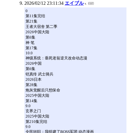
2026/02/12 23:11:34
エイブル
0
第11集完结
第21集
王者大宿舍 第二季
2026中国大陆
第6集
神·笔
第17集
10.0
神级系统：垂死老翁逆天改命动态漫
2026中国
第6集
铠真传 武士骑兵
2026日本
第28集
炮灰觉醒后只想保命
2025中国大陆
第14集
9.0
玄界之门
2025中国大陆
第210集完结
9.0
全民转职：我组建了BOSS军团 动态漫画