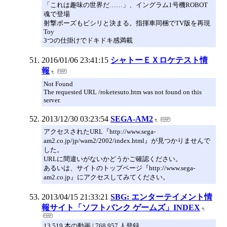
「これは趣味の世界だ……」、イングラム1号機ROBOT
魂で登場
射撃ポーズもビシリと決まる。指揮車同梱でTV版を再現
Toy
3つの仕掛けでドキドキ感満載
2016/01/06 23:41:15
シャトーＥＸロケテスト情
報
Not Found
The requested URL /roketesuto.htm was not found on this
server.
2013/12/30 03:23:54
SEGA-AM2
アクセスされたURL『http://www.sega-
am2.co.jp/jp/wam2/2002/index.html』が見つかりませんで
した。
URLに間違いがないかどうかご確認ください。
あるいは、サイトのトップページ『http://www.sega-
am2.co.jp』にアクセスしてみてください。
2013/04/15 21:33:21
SBG: エンターテイメント情
報サイト「ソフトバンク ゲームズ」INDEX
13,519 本の動画 | 768,957 人登録