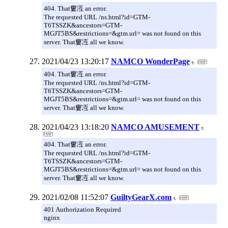
404. That窶冱 an error.
The requested URL /ns.html?id=GTM-
T6TSSZK&ancestors=GTM-
MGJT5BS&restrictions=&gtm.url= was not found on this
server. That窶冱 all we know.
2021/04/23 13:20:17
NAMCO WonderPage
404. That窶冱 an error.
The requested URL /ns.html?id=GTM-
T6TSSZK&ancestors=GTM-
MGJT5BS&restrictions=&gtm.url= was not found on this
server. That窶冱 all we know.
2021/04/23 13:18:20
NAMCO AMUSEMENT
404. That窶冱 an error.
The requested URL /ns.html?id=GTM-
T6TSSZK&ancestors=GTM-
MGJT5BS&restrictions=&gtm.url= was not found on this
server. That窶冱 all we know.
2021/02/08 11:52:07
GuiltyGearX.com
401 Authorization Required
nginx